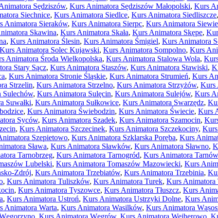
Animatora Sędziszów
,
Kurs Animatora Sędziszów Małopolski
,
Kurs An
atora Siechnice
,
Kurs Animatora Siedlce
,
Kurs Animatora Siedliszcze
s Animatora Sieraków
,
Kurs Animatora Sierpc
,
Kurs Animatora Siewie
nimatora Skawina
,
Kurs Animatora Skała
,
Kurs Animatora Skępe
,
Kur
na
,
Kurs Animatora Ślesin
,
Kurs Animatora Śmigiel
,
Kurs Animatora S
Kurs Animatora Solec Kujawski
,
Kurs Animatora Sompolno
,
Kurs Ani
s Animatora Środa Wielkopolska
,
Kurs Animatora Stalowa Wola
,
Kurs
ora Stary Sącz
,
Kurs Animatora Staszów
,
Kurs Animatora Stawiski
,
K
ca
,
Kurs Animatora Stronie Śląskie
,
Kurs Animatora Strumień
,
Kurs An
ra Strzelin
,
Kurs Animatora Strzelno
,
Kurs Animatora Strzyżów
,
Kurs 
a Sulechów
,
Kurs Animatora Sulęcin
,
Kurs Animatora Sulejów
,
Kurs A
a Suwałki
,
Kurs Animatora Sułkowice
,
Kurs Animatora Swarzędz
,
Kur
bodzice
,
Kurs Animatora Świebodzin
,
Kurs Animatora Świecie
,
Kurs 
atora Syców
,
Kurs Animatora Szadek
,
Kurs Animatora Szamocin
,
Kur
zecin
,
Kurs Animatora Szczecinek
,
Kurs Animatora Szczekociny
,
Kurs
Animatora Szepietowo
,
Kurs Animatora Szklarska Poręba
,
Kurs Animat
nimatora Sława
,
Kurs Animatora Sławków
,
Kurs Animatora Sławno
,
K
atora Tarnobrzeg
,
Kurs Animatora Tarnogród
,
Kurs Animatora Tarnów
maszów Lubelski
,
Kurs Animatora Tomaszów Mazowiecki
,
Kurs Anim
ńsko-Zdrój
,
Kurs Animatora Trzebiatów
,
Kurs Animatora Trzebinia
,
Kur
o
,
Kurs Animatora Tuliszków
,
Kurs Animatora Turek
,
Kurs Animatora
kocin
,
Kurs Animatora Tyszowce
,
Kurs Animatora Tłuszcz
,
Kurs Anima
a
,
Kurs Animatora Ustroń
,
Kurs Animatora Ustrzyki Dolne
,
Kurs Anim
s Animatora Warta
,
Kurs Animatora Wasilków
,
Kurs Animatora Wąsos
 Węgorzyno
,
Kurs Animatora Węgrów
,
Kurs Animatora Wejherowo
,
Ku