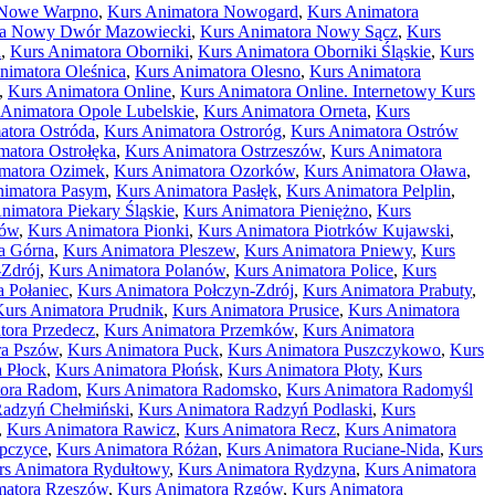
 Nowe Warpno
,
Kurs Animatora Nowogard
,
Kurs Animatora
ra Nowy Dwór Mazowiecki
,
Kurs Animatora Nowy Sącz
,
Kurs
a
,
Kurs Animatora Oborniki
,
Kurs Animatora Oborniki Śląskie
,
Kurs
nimatora Oleśnica
,
Kurs Animatora Olesno
,
Kurs Animatora
,
Kurs Animatora Online
,
Kurs Animatora Online. Internetowy Kurs
 Animatora Opole Lubelskie
,
Kurs Animatora Orneta
,
Kurs
atora Ostróda
,
Kurs Animatora Ostroróg
,
Kurs Animatora Ostrów
matora Ostrołęka
,
Kurs Animatora Ostrzeszów
,
Kurs Animatora
matora Ozimek
,
Kurs Animatora Ozorków
,
Kurs Animatora Oława
,
nimatora Pasym
,
Kurs Animatora Pasłęk
,
Kurs Animatora Pelplin
,
nimatora Piekary Śląskie
,
Kurs Animatora Pieniężno
,
Kurs
zów
,
Kurs Animatora Pionki
,
Kurs Animatora Piotrków Kujawski
,
a Górna
,
Kurs Animatora Pleszew
,
Kurs Animatora Pniewy
,
Kurs
-Zdrój
,
Kurs Animatora Polanów
,
Kurs Animatora Police
,
Kurs
 Połaniec
,
Kurs Animatora Połczyn-Zdrój
,
Kurs Animatora Prabuty
,
Kurs Animatora Prudnik
,
Kurs Animatora Prusice
,
Kurs Animatora
tora Przedecz
,
Kurs Animatora Przemków
,
Kurs Animatora
ra Pszów
,
Kurs Animatora Puck
,
Kurs Animatora Puszczykowo
,
Kurs
 Płock
,
Kurs Animatora Płońsk
,
Kurs Animatora Płoty
,
Kurs
tora Radom
,
Kurs Animatora Radomsko
,
Kurs Animatora Radomyśl
Radzyń Chełmiński
,
Kurs Animatora Radzyń Podlaski
,
Kurs
,
Kurs Animatora Rawicz
,
Kurs Animatora Recz
,
Kurs Animatora
pczyce
,
Kurs Animatora Różan
,
Kurs Animatora Ruciane-Nida
,
Kurs
rs Animatora Rydułtowy
,
Kurs Animatora Rydzyna
,
Kurs Animatora
matora Rzeszów
,
Kurs Animatora Rzgów
,
Kurs Animatora