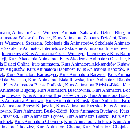
mator
,
Animator Czasu Wolnego
,
Animator Zabaw dla Dzieci
,
Blog
,
I
nimatora Zabaw dla Dzieci
,
Kurs Animatora Zabaw z Dziećmi
,
Kurs 
ora Warszawa
,
Szczecin
,
Szkolenia dla Animatorów
,
Szkolenie Animato
we Szkolenie Animator
,
Internetowe Szkolenie Animatora
,
Internetowe 
,
Internetowy Kurs Animatora Czasu Wolnego
,
Internetowy Kurs Balo
cji
,
Kurs Akademia Animatora
,
Kurs Akademia Animatora On-Line
,
a Dzieci Online
,
kurs animatora
,
Kurs Animatora Aleksandrów Kujaw
ora Augustów
,
Kurs Animatora Babimost
,
Kurs Animatora Baborów
,
K
nek
,
Kurs Animatora Bartoszyce
,
Kurs Animatora Barwice
,
Kurs Anima
iała Podlaska
,
Kurs Animatora Biała Rawska
,
Kurs Animatora Białob
a
,
Kurs Animatora Bielsk Podlaski
,
Kurs Animatora Bielsko-Biała
,
Kur
Animatora Biłgoraj
,
Kurs Animatora Blachownia
,
Kurs Animatora Bob
Boguchwała
,
Kurs Animatora Boguszów-Gorce
,
Kurs Animatora Boja
rs Animatora Braniewo
,
Kurs Animatora Brańsk
,
Kurs Animatora Bro
s Animatora Brześć Kujawski
,
Kurs Animatora Brzesko
,
Kurs Animato
kowno
,
Kurs Animatora Busko-Zdrój
,
Kurs Animatora Bychawa
,
Kurs
Odrzański
,
Kurs Animatora Bytów
,
Kurs Animatora Błaszki
,
Kurs Ani
hełmek
,
Kurs Animatora Chełmno
,
Kurs Animatora Chełmża
,
Kurs Ani
nimatora Chodzież
,
Kurs Animatora Chojna
,
Kurs Animatora Chojnice