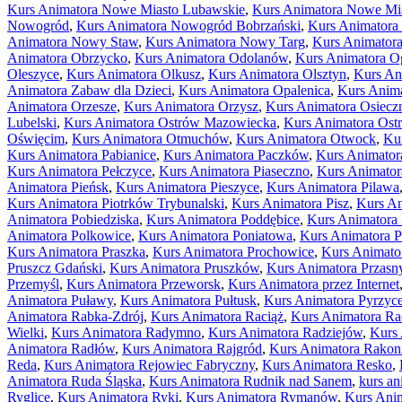
Kurs Animatora Nowe Miasto Lubawskie
,
Kurs Animatora Nowe Mias
Nowogród
,
Kurs Animatora Nowogród Bobrzański
,
Kurs Animatora
Animatora Nowy Staw
,
Kurs Animatora Nowy Targ
,
Kurs Animator
Animatora Obrzycko
,
Kurs Animatora Odolanów
,
Kurs Animatora O
Oleszyce
,
Kurs Animatora Olkusz
,
Kurs Animatora Olsztyn
,
Kurs An
Animatora Zabaw dla Dzieci
,
Kurs Animatora Opalenica
,
Kurs Anim
Animatora Orzesze
,
Kurs Animatora Orzysz
,
Kurs Animatora Osiecz
Lubelski
,
Kurs Animatora Ostrów Mazowiecka
,
Kurs Animatora Ost
Oświęcim
,
Kurs Animatora Otmuchów
,
Kurs Animatora Otwock
,
Ku
Kurs Animatora Pabianice
,
Kurs Animatora Paczków
,
Kurs Animator
Kurs Animatora Pełczyce
,
Kurs Animatora Piaseczno
,
Kurs Animator
Animatora Pieńsk
,
Kurs Animatora Pieszyce
,
Kurs Animatora Pilawa
Kurs Animatora Piotrków Trybunalski
,
Kurs Animatora Pisz
,
Kurs An
Animatora Pobiedziska
,
Kurs Animatora Poddębice
,
Kurs Animatora
Animatora Polkowice
,
Kurs Animatora Poniatowa
,
Kurs Animatora P
Kurs Animatora Praszka
,
Kurs Animatora Prochowice
,
Kurs Animato
Pruszcz Gdański
,
Kurs Animatora Pruszków
,
Kurs Animatora Przasn
Przemyśl
,
Kurs Animatora Przeworsk
,
Kurs Animatora przez Internet
Animatora Puławy
,
Kurs Animatora Pułtusk
,
Kurs Animatora Pyrzyc
Animatora Rabka-Zdrój
,
Kurs Animatora Raciąż
,
Kurs Animatora Ra
Wielki
,
Kurs Animatora Radymno
,
Kurs Animatora Radziejów
,
Kurs
Animatora Radłów
,
Kurs Animatora Rajgród
,
Kurs Animatora Rakon
Reda
,
Kurs Animatora Rejowiec Fabryczny
,
Kurs Animatora Resko
,
Animatora Ruda Śląska
,
Kurs Animatora Rudnik nad Sanem
,
kurs a
Ryglice
,
Kurs Animatora Ryki
,
Kurs Animatora Rymanów
,
Kurs Ani