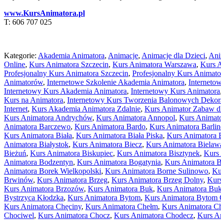
www.KursAnimatora.pl
T: 606 707 025
Kategorie:
Akademia Animatora
,
Animacje
,
Animacje dla Dzieci
,
Ani
Online
,
Kurs Animatora Szczecin
,
Kurs Animatora Warszawa
,
Kurs A
Profesjonalny Kurs Animatora Szczecin
,
Profesjonalny Kurs Animat
Animatorów
,
Internetowe Szkolenie Akademia Animatora
,
Interneto
Internetowy Kurs Akademia Animatora
,
Internetowy Kurs Animatora
Kurs na Animatora
,
Internetowy Kurs Tworzenia Balonowych Dekora
Internet
,
Kurs Akademia Animatora Zdalnie
,
Kurs Animator Zabaw dl
Kurs Animatora Andrychów
,
Kurs Animatora Annopol
,
Kurs Animat
Animatora Barczewo
,
Kurs Animatora Bardo
,
Kurs Animatora Barli
Kurs Animatora Biała
,
Kurs Animatora Biała Piska
,
Kurs Animatora B
Animatora Białystok
,
Kurs Animatora Biecz
,
Kurs Animatora Bielaw
Bieżuń
,
Kurs Animatora Biskupiec
,
Kurs Animatora Bisztynek
,
Kurs 
Animatora Bodzentyn
,
Kurs Animatora Bogatynia
,
Kurs Animatora 
Animatora Borek Wielkopolski
,
Kurs Animatora Borne Sulinowo
,
Ku
Brwinów
,
Kurs Animatora Brzeg
,
Kurs Animatora Brzeg Dolny
,
Kur
Kurs Animatora Brzozów
,
Kurs Animatora Buk
,
Kurs Animatora Bu
Bystrzyca Kłodzka
,
Kurs Animatora Bytom
,
Kurs Animatora Bytom 
Kurs Animatora Chęciny
,
Kurs Animatora Chełm
,
Kurs Animatora C
Chociwel
,
Kurs Animatora Chocz
,
Kurs Animatora Chodecz
,
Kurs A