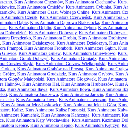
szczno
,
Kurs Animatora Chrzanów
,
Kurs Animatora Ciechanów
,
Kurs
ężkowice
,
Kurs Animatora Ćmielów
,
Kurs Animatora Cybinka
,
Kurs An
Czarnków
,
Kurs Animatora Czasu Wolnego Online
,
Kurs Animatora C
rs Animatora Czersk
,
Kurs Animatora Czerwieńsk
,
Kurs Animatora C
nimatora Dąbie
,
Kurs Animatora Dąbrowa Białostocka
,
Kurs Animato
bica
,
Kurs Animatora Dęblin
,
Kurs Animatora Dębno
,
Kurs Animatora
ra Dobrodzień
,
Kurs Animatora Dobrzany
,
Kurs Animatora Dobrzyca
atora Drezdenko
,
Kurs Animatora Drobin
,
Kurs Animatora Drohiczyn
,
Kurs Animatora Działoszyce
,
Kurs Animatora Działoszyn
,
Kurs Anim
ora Frampol
,
Kurs Animatora Frombork
,
Kurs Animatora Gąbin
,
Kurs
a Gliwice
,
Kurs Animatora Gniew
,
Kurs Animatora Gniewkowo
,
Kurs
 Animatora Golub-Dobrzyń
,
Kurs Animatora Goniądz
,
Kurs Animatora
ora Gorzów Śląski
,
Kurs Animatora Gorzów Wielkopolski
,
Kurs Anim
a Gołdap
,
Kurs Animatora Grabów nad Prosną
,
Kurs Animatora Graje
a Grójec
,
Kurs Animatora Grudziądz
,
Kurs Animatora Grybów
,
Kurs A
tora Głogów Małopolski
,
Kurs Animatora Głogówek
,
Kurs Animatora
ra Halinów
,
Kurs Animatora Hel
,
Kurs Animatora Hrubieszów
,
Kurs A
ska
,
Kurs Animatora Iława
,
Kurs Animatora Iłowa
,
Kurs Animatora Iłż
lski
,
Kurs Animatora Jaraczewo
,
Kurs Animatora Jarocin
,
Kurs Animat
ra Jasło
,
Kurs Animatora Jawor
,
Kurs Animatora Jaworzno
,
Kurs Anim
,
Kurs Animatora Jelcz-Laskowice
,
Kurs Animatora Jelenia Góra
,
Kurs
atora Kalisz
,
Kurs Animatora Kalisz Pomorski
,
Kurs Animatora Kalw
 Animatora Kamieńsk
,
Kurs Animatora Kańczuga
,
Kurs Animatora Ka
ce
,
Kurs Animatora Kąty Wrocławskie
,
Kurs Animatora Kazimierz Do
imatora Kępice
,
Kurs Animatora Kępno
,
Kurs Animatora Kętrzyn
,
Kur