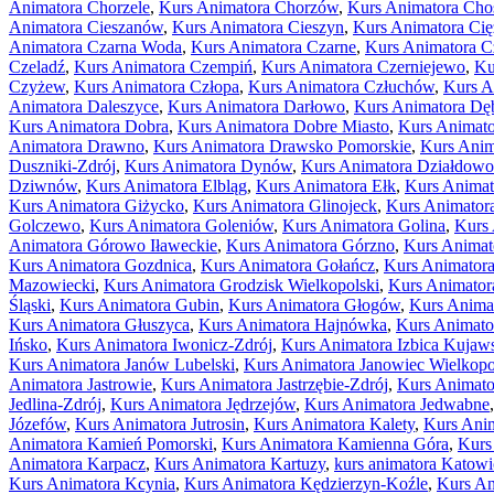
Animatora Chorzele
,
Kurs Animatora Chorzów
,
Kurs Animatora Cho
Animatora Cieszanów
,
Kurs Animatora Cieszyn
,
Kurs Animatora Ci
Animatora Czarna Woda
,
Kurs Animatora Czarne
,
Kurs Animatora 
Czeladź
,
Kurs Animatora Czempiń
,
Kurs Animatora Czerniejewo
,
Ku
Czyżew
,
Kurs Animatora Człopa
,
Kurs Animatora Człuchów
,
Kurs A
Animatora Daleszyce
,
Kurs Animatora Darłowo
,
Kurs Animatora Dę
Kurs Animatora Dobra
,
Kurs Animatora Dobre Miasto
,
Kurs Animato
Animatora Drawno
,
Kurs Animatora Drawsko Pomorskie
,
Kurs Anim
Duszniki-Zdrój
,
Kurs Animatora Dynów
,
Kurs Animatora Działdowo
Dziwnów
,
Kurs Animatora Elbląg
,
Kurs Animatora Ełk
,
Kurs Animat
Kurs Animatora Giżycko
,
Kurs Animatora Glinojeck
,
Kurs Animator
Golczewo
,
Kurs Animatora Goleniów
,
Kurs Animatora Golina
,
Kurs
Animatora Górowo Iławeckie
,
Kurs Animatora Górzno
,
Kurs Animat
Kurs Animatora Gozdnica
,
Kurs Animatora Gołańcz
,
Kurs Animator
Mazowiecki
,
Kurs Animatora Grodzisk Wielkopolski
,
Kurs Animator
Śląski
,
Kurs Animatora Gubin
,
Kurs Animatora Głogów
,
Kurs Anima
Kurs Animatora Głuszyca
,
Kurs Animatora Hajnówka
,
Kurs Animato
Ińsko
,
Kurs Animatora Iwonicz-Zdrój
,
Kurs Animatora Izbica Kujaw
Kurs Animatora Janów Lubelski
,
Kurs Animatora Janowiec Wielkopo
Animatora Jastrowie
,
Kurs Animatora Jastrzębie-Zdrój
,
Kurs Animato
Jedlina-Zdrój
,
Kurs Animatora Jędrzejów
,
Kurs Animatora Jedwabne
Józefów
,
Kurs Animatora Jutrosin
,
Kurs Animatora Kalety
,
Kurs Anim
Animatora Kamień Pomorski
,
Kurs Animatora Kamienna Góra
,
Kurs
Animatora Karpacz
,
Kurs Animatora Kartuzy
,
kurs animatora Katowi
Kurs Animatora Kcynia
,
Kurs Animatora Kędzierzyn-Koźle
,
Kurs An