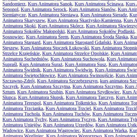
Sandomierz
,
Kurs Animatora Sanok
,
Kurs Animatora Ścinawa
,
Kurs 
Sępopol
,
Kurs Animatora Serock
,
Kurs Animatora Sianów
,
Kurs Anim
Siemiatycze
,
Kurs Animatora Sieniawa
,
Kurs Animatora Sieradz
,
Kur
Animatora Skaryszew
,
Kurs Animatora Skarżysko-Kamienna
,
Kurs A
Animatora Skoki
,
Kurs Animatora Skórcz
,
Kurs Animatora Skwierzy
Animatora Sokołów Małopolski
,
Kurs Animatora Sokołów Podlaski
,
Sosnowiec
,
Kurs Animatora Śrem
,
Kurs Animatora Środa Śląska
,
Kur
Animatora Stargard
,
Kurs Animatora Starogard Gdański
,
Kurs Animat
Stęszew
,
Kurs Animatora Stoczek Łukowski
,
Kurs Animatora Stopni
Strzelce Krajeńskie
,
Kurs Animatora Strzelce Opolskie
,
Kurs Animato
Animatora Suchedniów
,
Kurs Animatora Suchowola
,
Kurs Animator
Supraśl
,
Kurs Animatora Suraż
,
Kurs Animatora Susz
,
Kurs Animator
Animatora Świdnik
,
Kurs Animatora Świdwin
,
Kurs Animatora Świe
Animatora Świętochłowice
,
Kurs Animatora Świnoujście
,
Kurs Anim
Szczawno-Zdrój
,
Kurs Animatora Szczebrzeszyn
,
kurs animatora Szc
Szczyrk
,
Kurs Animatora Szczytna
,
Kurs Animatora Szczytno
,
Kurs 
Sztum
,
Kurs Animatora Szubin
,
Kurs Animatora Szydłowiec
,
Kurs A
Słupca
,
Kurs Animatora Słupsk
,
Kurs Animatora Tarczyn
,
Kurs Anim
Animatora Terespol
,
Kurs Animatora Tolkmicko
,
Kurs Animatora To
Animatora Trzcianka
,
Kurs Animatora Trzciel
,
Kurs Animatora Trzci
Animatora Tuchola
,
Kurs Animatora Tuchów
,
Kurs Animatora Tuczn
Kurs Animatora Tychy
,
Kurs Animatora Tyczyn
,
Kurs Animatora Ty
Animatora Uniejów
,
Kurs Animatora Urzędów
,
Kurs Animatora Ustk
Wadowice
,
Kurs Animatora Wągrowiec
,
Kurs Animatora Warka
,
Kur
Animatora Węgliniec
,
Kurs Animatora Węgorzewo
,
Kurs Animatora