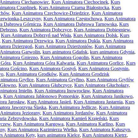
 Animatora Ciechanowiec
,
Kurs Animatora Ciechocinek
,
Kurs
imatora Czaplinek
,
Kurs Animatora Czarna Białostocka
,
Kurs
zchów
,
Kurs Animatora Czechowice-Dziedzice
,
Kurs Animatora
zerwionka-Leszczyny
,
Kurs Animatora Częstochowa
,
Kurs Animatora
ra Dąbrowa Górnicza
,
Kurs Animatora Dąbrowa Tarnowska
,
Kurs
 Debrzno
,
Kurs Animatora Dobczyce
,
Kurs Animatora Dobiegniew
,
,
Kurs Animatora Dobrzyń nad Wisłą
,
Kurs Animatora Dolsk
,
Kurs
,
Kurs Animatora Drzewica
,
Kurs Animatora Dukla
,
Kurs Animatora
atora Dzierzgoń
,
Kurs Animatora Dzierżoniów
,
Kurs Animatora
 Animatora Garwolin
,
kurs animatora Gdańsk
,
kurs animatora Gdynia
,
 Animatora Gniezno
,
Kurs Animatora Gogolin
,
Kurs Animatora
 Góra
,
Kurs Animatora Góra Kalwaria
,
Kurs Animatora Gorlice
,
Kurs
atora Gościno
,
Kurs Animatora Gostyń
,
Kurs Animatora Gostynin
,
wo
,
Kurs Animatora Grodków
,
Kurs Animatora Grodzisk
nimatora Gryfice
,
Kurs Animatora Gryfino
,
Kurs Animatora Gryfów
 Głowno
,
Kurs Animatora Głubczyce
,
Kurs Animatora Głuchołazy
,
nimatora Imielin
,
Kurs Animatora Inowrocław
,
Kurs Animatora
a
,
Kurs Animatora Jabłonowo Pomorskie
,
Kurs Animatora Janikowo
,
ora Jarosław
,
Kurs Animatora Jasień
,
Kurs Animatora Jastarnia
,
Kurs
atora Jaworzyna Śląska
,
Kurs Animatora Jedlicze
,
Kurs Animatora
 Animatora Jeziorany
,
Kurs Animatora Jordanów
,
Kurs Animatora
aria Zebrzydowska
,
Kurs Animatora Kamień Krajeński
,
Kurs
rczew
,
Kurs Animatora Kargowa
,
Kurs Animatora Karlino
,
Kurs
lny
,
Kurs Animatora Kazimierza Wielka
,
Kurs Animatora Kałuszyn
,
s Animatora Kęty
,
kurs animatora Kielce
,
Kurs Animatora Kietrz
,