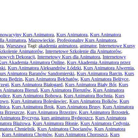
nnowacyjny Kurs Animatora
,
Kurs Animatora
,
Kurs Animatora
dla Animatora
,
Mazowieckie
,
Profesjonalny Kurs Animatora
,
ra
,
Warszawa
Tagi:
akademia animatora
,
animator
,
Internetowe Kursy
Szkolenie Animatorów
,
Internetowe Szkolenie dla Animatorów
,
nowych Dekoracji
,
Internetowy Kurs dla Animatora
,
Internetowy
Kurs Akademia Animatora Online
,
Kurs Akademia Animatora przez
ski
,
Kurs Animatora Aleksandrów Łódzki
,
Kurs Animatora Alwernia
,
urs Animatora Baranów Sandomierski
,
Kurs Animatora Barcin
,
Kurs
tora Będzin
,
Kurs Animatora Bełchatów
,
Kurs Animatora Bełżyce
,
rzegi
,
Kurs Animatora Białogard
,
Kurs Animatora Biały Bór
,
Kurs
s Animatora Bieruń
,
Kurs Animatora Bierutów
,
Kurs Animatora
olice
,
Kurs Animatora Bobowa
,
Kurs Animatora Bochnia
,
Kurs
nowo
,
Kurs Animatora Bolesławiec
,
Kurs Animatora Bolków
,
Kurs
dnica
,
Kurs Animatora Brok
,
Kurs Animatora Brusy
,
Kurs Animatora
ra Brzeszcze
,
Kurs Animatora Brzeziny
,
Kurs Animatora Brzostek
,
 Animatora Byczyna
,
kurs animatora Bydgoszcz
,
Kurs Animatora
matora Błażowa
,
Kurs Animatora Błonie
,
Kurs Animatora Cedynia
,
matora Chmielnik
,
Kurs Animatora Chocianów
,
Kurs Animatora
,
Kurs Animatora Chojnów
,
Kurs Animatora Choroszcz
,
Kurs