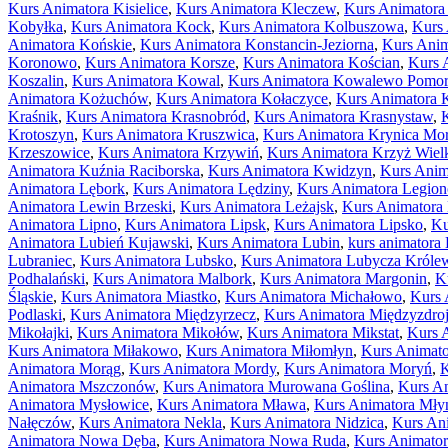
Kurs Animatora Kisielice
,
Kurs Animatora Kleczew
,
Kurs Animatora 
Kobyłka
,
Kurs Animatora Kock
,
Kurs Animatora Kolbuszowa
,
Kurs
Animatora Końskie
,
Kurs Animatora Konstancin-Jeziorna
,
Kurs Anim
Koronowo
,
Kurs Animatora Korsze
,
Kurs Animatora Kościan
,
Kurs 
Koszalin
,
Kurs Animatora Kowal
,
Kurs Animatora Kowalewo Pomor
Animatora Kożuchów
,
Kurs Animatora Kołaczyce
,
Kurs Animatora 
Kraśnik
,
Kurs Animatora Krasnobród
,
Kurs Animatora Krasnystaw
,
Krotoszyn
,
Kurs Animatora Kruszwica
,
Kurs Animatora Krynica Mo
Krzeszowice
,
Kurs Animatora Krzywiń
,
Kurs Animatora Krzyż Wiel
Animatora Kuźnia Raciborska
,
Kurs Animatora Kwidzyn
,
Kurs Anim
Animatora Lębork
,
Kurs Animatora Lędziny
,
Kurs Animatora Legio
Animatora Lewin Brzeski
,
Kurs Animatora Leżajsk
,
Kurs Animatora 
Animatora Lipno
,
Kurs Animatora Lipsk
,
Kurs Animatora Lipsko
,
Ku
Animatora Lubień Kujawski
,
Kurs Animatora Lubin
,
kurs animatora 
Lubraniec
,
Kurs Animatora Lubsko
,
Kurs Animatora Lubycza Króle
Podhalański
,
Kurs Animatora Malbork
,
Kurs Animatora Margonin
,
K
Śląskie
,
Kurs Animatora Miastko
,
Kurs Animatora Michałowo
,
Kurs 
Podlaski
,
Kurs Animatora Międzyrzecz
,
Kurs Animatora Międzyzdro
Mikołajki
,
Kurs Animatora Mikołów
,
Kurs Animatora Mikstat
,
Kurs 
Kurs Animatora Miłakowo
,
Kurs Animatora Miłomłyn
,
Kurs Animato
Animatora Morąg
,
Kurs Animatora Mordy
,
Kurs Animatora Moryń
,
K
Animatora Mszczonów
,
Kurs Animatora Murowana Goślina
,
Kurs A
Animatora Mysłowice
,
Kurs Animatora Mława
,
Kurs Animatora Mły
Nałęczów
,
Kurs Animatora Nekla
,
Kurs Animatora Nidzica
,
Kurs An
Animatora Nowa Dęba
,
Kurs Animatora Nowa Ruda
,
Kurs Animato