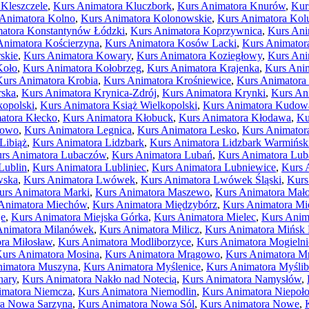
Kleszczele
,
Kurs Animatora Kluczbork
,
Kurs Animatora Knurów
,
Kur
 Animatora Kolno
,
Kurs Animatora Kolonowskie
,
Kurs Animatora Kol
atora Konstantynów Łódzki
,
Kurs Animatora Koprzywnica
,
Kurs Ani
Animatora Kościerzyna
,
Kurs Animatora Kosów Lacki
,
Kurs Animator
skie
,
Kurs Animatora Kowary
,
Kurs Animatora Koziegłowy
,
Kurs Ani
Koło
,
Kurs Animatora Kołobrzeg
,
Kurs Animatora Krajenka
,
Kurs Ani
Kurs Animatora Krobia
,
Kurs Animatora Krośniewice
,
Kurs Animatora
rska
,
Kurs Animatora Krynica-Zdrój
,
Kurs Animatora Krynki
,
Kurs An
kopolski
,
Kurs Animatora Książ Wielkopolski
,
Kurs Animatora Kudow
atora Kłecko
,
Kurs Animatora Kłobuck
,
Kurs Animatora Kłodawa
,
Ku
nowo
,
Kurs Animatora Legnica
,
Kurs Animatora Lesko
,
Kurs Animator
Libiąż
,
Kurs Animatora Lidzbark
,
Kurs Animatora Lidzbark Warmińsk
rs Animatora Lubaczów
,
Kurs Animatora Lubań
,
Kurs Animatora Lub
Lublin
,
Kurs Animatora Lubliniec
,
Kurs Animatora Lubniewice
,
Kurs 
wska
,
Kurs Animatora Lwówek
,
Kurs Animatora Lwówek Śląski
,
Kurs
urs Animatora Marki
,
Kurs Animatora Maszewo
,
Kurs Animatora Mał
Animatora Miechów
,
Kurs Animatora Międzybórz
,
Kurs Animatora M
je
,
Kurs Animatora Miejska Górka
,
Kurs Animatora Mielec
,
Kurs Anim
Animatora Milanówek
,
Kurs Animatora Milicz
,
Kurs Animatora Mińsk
ra Miłosław
,
Kurs Animatora Modliborzyce
,
Kurs Animatora Mogielni
urs Animatora Mosina
,
Kurs Animatora Mrągowo
,
Kurs Animatora M
nimatora Muszyna
,
Kurs Animatora Myślenice
,
Kurs Animatora Myślib
nary
,
Kurs Animatora Nakło nad Notecią
,
Kurs Animatora Namysłów
,
imatora Niemcza
,
Kurs Animatora Niemodlin
,
Kurs Animatora Niepoł
ra Nowa Sarzyna
,
Kurs Animatora Nowa Sól
,
Kurs Animatora Nowe
,