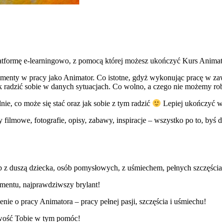
latformę e-learningowo, z pomocą której możesz ukończyć Kurs Anima
damenty w pracy jako Animator. Co istotne, gdyż wykonując pracę w z
 radzić sobie w danych sytuacjach. Co wolno, a czego nie możemy robi
e, co może się stać oraz jak sobie z tym radzić
Lepiej ukończyć wy
ły filmowe, fotografie, opisy, zabawy, inspiracje – wszystko po to, byś 
osób z duszą dziecka, osób pomysłowych, z uśmiechem, pełnych szczęścia
amentu, najprawdziwszy brylant!
ie o pracy Animatora – pracy pełnej pasji, szczęścia i uśmiechu!
iwość Tobie w tym pomóc!