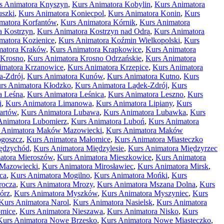
s Animatora Knyszyn
,
Kurs Animatora Kobylin
,
Kurs Animatora
uszki
,
Kurs Animatora Koniecpol
,
Kurs Animatora Konin
,
Kurs
matora Korfantów
,
Kurs Animatora Kórnik
,
Kurs Animatora
a Kostrzyn
,
Kurs Animatora Kostrzyn nad Odrą
,
Kurs Animatora
matora Kozienice
,
Kurs Animatora Koźmin Wielkopolski
,
Kurs
matora Kraków
,
Kurs Animatora Krapkowice
,
Kurs Animatora
 Krosno
,
Kurs Animatora Krosno Odrzańskie
,
Kurs Animatora
imatora Krzanowice
,
Kurs Animatora Krzepice
,
Kurs Animatora
a-Zdrój
,
Kurs Animatora Kunów
,
Kurs Animatora Kutno
,
Kurs
rs Animatora Kłodzko
,
Kurs Animatora Lądek-Zdrój
,
Kurs
a Leśna
,
Kurs Animatora Leśnica
,
Kurs Animatora Leszno
,
Kurs
i
,
Kurs Animatora Limanowa
,
Kurs Animatora Lipiany
,
Kurs
artów
,
Kurs Animatora Lubawa
,
Kurs Animatora Lubawka
,
Kurs
Animatora Lubomierz
,
Kurs Animatora Luboń
,
Kurs Animatora
 Animatora Maków Mazowiecki
,
Kurs Animatora Maków
ogoszcz
,
Kurs Animatora Małomice
,
Kurs Animatora Miasteczko
iędzychód
,
Kurs Animatora Międzylesie
,
Kurs Animatora Międzyrzec
atora Mieroszów
,
Kurs Animatora Mieszkowice
,
Kurs Animatora
 Mazowiecki
,
Kurs Animatora Mirosławiec
,
Kurs Animatora Mirsk
,
ca
,
Kurs Animatora Mogilno
,
Kurs Animatora Mońki
,
Kurs
rocza
,
Kurs Animatora Mrozy
,
Kurs Animatora Mszana Dolna
,
Kurs
órz
,
Kurs Animatora Myszków
,
Kurs Animatora Myszyniec
,
Kurs
Kurs Animatora Narol
,
Kurs Animatora Nasielsk
,
Kurs Animatora
omice
,
Kurs Animatora Nieszawa
,
Kurs Animatora Nisko
,
Kurs
Kurs Animatora Nowe Brzesko
,
Kurs Animatora Nowe Miasteczko
,