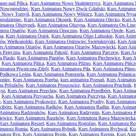
to nad Pilicą
,
Kurs Animatora Nowe Skalmierzyce
,
Kurs Animatora
 Nowogrodziec
,
Kurs Animatora Nowy Dwór Gdański
,
Kurs Animato
a Nowy Tomyśl
,
Kurs Animatora Nowy Wiśnicz
,
Kurs Animatora Nys
grodzieniec
,
Kurs Animatora Okonek
,
Kurs Animatora Olecko
,
Kurs A
imatora Olsztynek
,
Kurs Animatora Olszyna
,
Kurs Animatora On-Line
atora Opatów
,
Kurs Animatora Opoczno
,
Kurs Animatora Opole
,
Kurs
na
,
Kurs Animatora Osiek
,
Kurs Animatora Ośno Lubuskie
,
Kurs Anim
rów Wielkopolski
,
Kurs Animatora Ostrowiec Świętokrzyski
,
Kurs Ani
rs Animatora Ożarów
,
Kurs Animatora Ożarów Mazowiecki
,
Kurs Ani
a Pajęczno
,
Kurs Animatora Pakość
,
Kurs Animatora Parczew
,
Kurs A
a Piaski
,
Kurs Animatora Piastów
,
Kurs Animatora Piechowice
,
Kurs A
,
Kurs Animatora Pilica
,
Kurs Animatora Pilzno
,
Kurs Animatora Pińc
imatora Piwniczna-Zdrój
,
Kurs Animatora Piła
,
Kurs Animatora Piław
 Podkowa Leśna
,
Kurs Animatora Pogorzela
,
Kurs Animatora Polanica
oniec
,
Kurs Animatora Poręba
,
kurs animatora Poznań
,
Kurs Animatora
ra Prószków
,
Kurs Animatora Proszowice
,
Kurs Animatora Pruchnik
,
ysz
,
Kurs Animatora Przecław
,
Kurs Animatora Przedbórz
,
Kurs Anima
,
Kurs Animatora Przysucha
,
Kurs Animatora Pszczyna
,
Kurs Animato
e
,
Kurs Animatora Pyskowice
,
Kurs Animatora Pyzdry
,
Kurs Animatora
cibórz
,
Kurs Animatora Radków
,
Kurs Animatora Radlin
,
Kurs Anima
 Animatora Radzionków
,
Kurs Animatora Radzymin
,
Kurs Animatora 
iewice
,
Kurs Animatora Raszków
,
Kurs Animatora Rawa Mazowiecka
Kurs Animatora Reszel
,
Kurs Animatora Rogoźno
,
Kurs Animatora Ro
nimatora Rumia
,
Kurs Animatora Rybnik
,
Kurs Animatora Rychwał
,
Ku
matora Ryn
,
Kurs Animatora Rypin
,
Kurs Animatora Rzepin
,
Kurs Ani