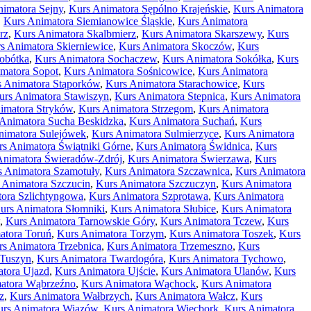
imatora Sejny
,
Kurs Animatora Sępólno Krajeńskie
,
Kurs Animatora
,
Kurs Animatora Siemianowice Śląskie
,
Kurs Animatora
rz
,
Kurs Animatora Skalbmierz
,
Kurs Animatora Skarszewy
,
Kurs
s Animatora Skierniewice
,
Kurs Animatora Skoczów
,
Kurs
obótka
,
Kurs Animatora Sochaczew
,
Kurs Animatora Sokółka
,
Kurs
matora Sopot
,
Kurs Animatora Sośnicowice
,
Kurs Animatora
 Animatora Stąporków
,
Kurs Animatora Starachowice
,
Kurs
urs Animatora Stawiszyn
,
Kurs Animatora Stepnica
,
Kurs Animatora
imatora Stryków
,
Kurs Animatora Strzegom
,
Kurs Animatora
Animatora Sucha Beskidzka
,
Kurs Animatora Suchań
,
Kurs
nimatora Sulejówek
,
Kurs Animatora Sulmierzyce
,
Kurs Animatora
s Animatora Świątniki Górne
,
Kurs Animatora Świdnica
,
Kurs
Animatora Świeradów-Zdrój
,
Kurs Animatora Świerzawa
,
Kurs
s Animatora Szamotuły
,
Kurs Animatora Szczawnica
,
Kurs Animatora
 Animatora Szczucin
,
Kurs Animatora Szczuczyn
,
Kurs Animatora
ora Szlichtyngowa
,
Kurs Animatora Szprotawa
,
Kurs Animatora
urs Animatora Słomniki
,
Kurs Animatora Słubice
,
Kurs Animatora
,
Kurs Animatora Tarnowskie Góry
,
Kurs Animatora Tczew
,
Kurs
atora Toruń
,
Kurs Animatora Torzym
,
Kurs Animatora Toszek
,
Kurs
s Animatora Trzebnica
,
Kurs Animatora Trzemeszno
,
Kurs
 Tuszyn
,
Kurs Animatora Twardogóra
,
Kurs Animatora Tychowo
,
tora Ujazd
,
Kurs Animatora Ujście
,
Kurs Animatora Ulanów
,
Kurs
atora Wąbrzeźno
,
Kurs Animatora Wąchock
,
Kurs Animatora
z
,
Kurs Animatora Wałbrzych
,
Kurs Animatora Wałcz
,
Kurs
rs Animatora Wiązów
,
Kurs Animatora Więcbork
,
Kurs Animatora