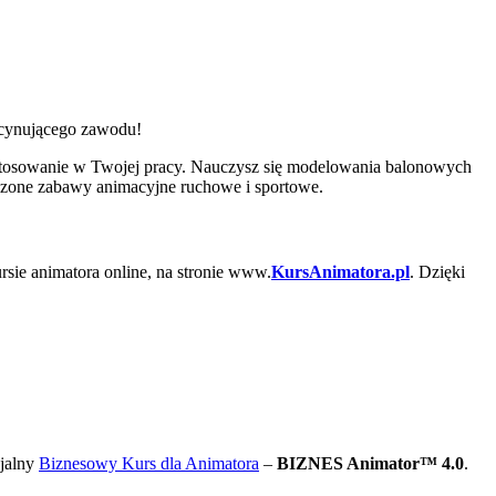
ascynującego zawodu!
stosowanie w Twojej pracy. Nauczysz się modelowania balonowych
wdzone zabawy animacyjne ruchowe i sportowe.
rsie animatora online, na stronie www.
KursAnimatora.pl
. Dzięki
cjalny
Biznesowy Kurs dla Animatora
–
BIZNES Animator™ 4.0
.