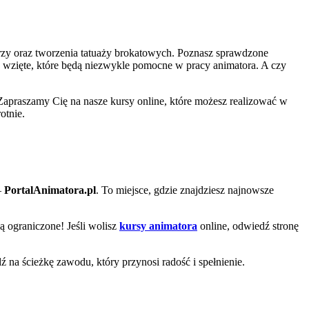
zy oraz tworzenia tatuaży brokatowych. Poznasz sprawdzone
a wzięte, które będą niezwykle pomocne w pracy animatora. A czy
Zapraszamy Cię na nasze kursy online, które możesz realizować w
otnie.
–
PortalAnimatora.pl
. To miejsce, gdzie znajdziesz najnowsze
są ograniczone! Jeśli wolisz
kursy animatora
online, odwiedź stronę
dź na ścieżkę zawodu, który przynosi radość i spełnienie.