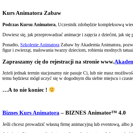
Kurs Animatora Zabaw
Podczas Kursu Animatora
, Uczestnik zdobędzie kompleksową wied
Dowiesz się, jak przeprowadzać animacje i zajęcia z dziećmi, jak s
Ponadto,
Szkolenie Animatora
Zabaw by Akademia Animatora, pozwoli
figur i zwierząt, malowania twarzy dzieciom, robienia modnych tat
Zapraszamy cię do rejestracji na stronie www.
Akadem
Jeżeli jednak termin stacjonarny nie pasuje Ci, lub nie masz możliw
temu będziesz mógł uczyć się w dogodnym dla siebie miejscu i czasie,
…A to nie koniec !
Biznes Kurs Animatora
– BIZNES Animator™ 4.0
Jeśli chcesz prowadzić własną firmę animacyjną lub eventową, albo j