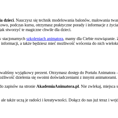
a dzieci
. Nauczysz się technik modelowania balonów, malowania twar
owo, podczas kursu, otrzymasz praktyczne porady i informacje z życi
jak stworzyć te magiczne chwile dla dzieci.
 w stacjonarnych
szkoleniach animatora
, mamy dla Ciebie rozwiązanie. 
 informacji, a także będziesz mieć możliwość wrócenia do nich wielokr
towaliśmy wyjątkowy prezent. Otrzymasz dostęp do Portalu Animatora 
możliwość dzielenia się swoimi doświadczeniami z innymi animatorami.
 do zapisów na stronie
AkademiaAnimatora.pl
. Nie zwlekaj, miejsca 
ale także uczą je radości i kreatywności. Dołącz do nas już teraz i wej