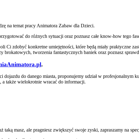
zę na temat pracy Animatora Zabaw dla Dzieci.
ię przygotować do różnych sytuacji oraz poznasz całe know-how tego f
 Ci zdobyć konkretne umiejętności, które będą miały praktyczne za
uaży brokatowych, tworzenia fantastycznych baniek oraz poznasz spra
iaAnimatora.pl
.
ości dojazdu do danego miasta, proponujemy udział w profesjonalnym ku
 a także wielokrotnie wracać do informacji.
uż taką masz, ale pragniesz zwiększyć swoje zyski, zapraszamy na spe