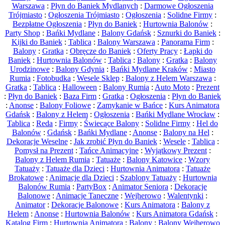
Warszawa
:
Płyn do Baniek Mydlanych
:
Darmowe Ogłoszenia
Trójmiasto
:
Ogłoszenia Trójmiasto
:
Ogłoszenia
:
Solidne Firmy
:
Bezpłatne Ogłoszenia
:
Płyn do Baniek
:
Hurtownia Balonów
:
Party Shop
:
Bańki Mydlane
:
Balony Gdańsk
:
Sznurki do Baniek
:
Kijki do Baniek
:
Tablica
:
Balony Warszawa
:
Panorama Firm
:
Balony
:
Gratka
:
Obręcze do Baniek
:
Oferty Pracy
:
Łapki do
Baniek
:
Hurtownia Balonów
:
Tablica
:
Balony
:
Gratka
:
Balony
Urodzinowe
:
Balony Gdynia
:
Bańki Mydlane Kraków
:
Miasto
Rumia
:
Fotobudka
:
Wesele Sklep
:
Balony z Helem Warszawa
:
Gratka
:
Tablica
:
Halloween
:
Balony Rumia
:
Auto Moto
:
Prezent
:
Płyn do Baniek
:
Baza Firm
:
Gratka
:
Ogłoszenia
:
Płyn do Baniek
:
Anonse
:
Balony Foliowe
:
Zamykanie w Bańce
:
Kurs Animatora
Gdańsk
:
Balony z Helem
:
Ogłoszenia
:
Bańki Mydlane Wrocław
:
Tablica
:
Reda
:
Firmy
:
Świecące Balony
:
Solidne Firmy
:
Hel do
Balonów
:
Gdańsk
:
Bańki Mydlane
:
Anonse
:
Balony na Hel
:
Dekoracje Weselne
:
Jak zrobić Płyn do Baniek
:
Wesele
:
Tablica
:
Pomysł na Prezent
:
Tańce Animacyjne
:
Wyjątkowy Prezent
:
Balony z Helem Rumia
:
Tatuaże
:
Balony Katowice
:
Wzory
Tatuaży
:
Tatuaże dla Dzieci
:
Hurtownia Animatora
:
Tatuaże
Brokatowe
:
Animacje dla Dzieci
:
Szablony Tatuaży
:
Hurtownia
Balonów Rumia
:
PartyBox
:
Animator Seniora
:
Dekoracje
Balonowe
:
Animacje Taneczne
:
Wejherowo
:
Walentynki
:
Animator
:
Dekoracje Balonowe
:
Kurs Animatora
:
Balony z
Helem
:
Anonse
:
Hurtownia Balonów
:
Kurs Animatora Gdańsk
:
Katalog Firm
:
Hurtownia Animatora
:
Balony
:
Balony Wejherowo