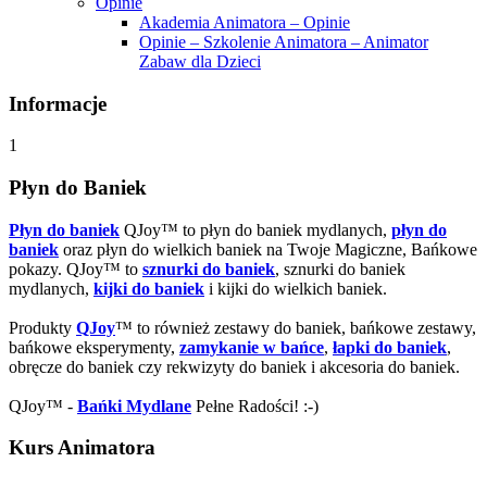
Opinie
Akademia Animatora – Opinie
Opinie – Szkolenie Animatora – Animator
Zabaw dla Dzieci
Informacje
1
Płyn do Baniek
Płyn do baniek
QJoy™ to płyn do baniek mydlanych,
płyn do
baniek
oraz płyn do wielkich baniek na Twoje Magiczne, Bańkowe
pokazy. QJoy™ to
sznurki do baniek
, sznurki do baniek
mydlanych,
kijki do baniek
i kijki do wielkich baniek.
Produkty
QJoy
™ to również zestawy do baniek, bańkowe zestawy,
bańkowe eksperymenty,
zamykanie w bańce
,
łapki do baniek
,
obręcze do baniek czy rekwizyty do baniek i akcesoria do baniek.
QJoy™ -
Bańki Mydlane
Pełne Radości! :-)
Kurs Animatora