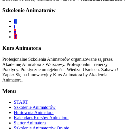
Szkolenie Animatorów
F
t
g
T
Kurs Animatora
Profesjonalne Szkolenia Animatorów organizowane są przez
Akademię Animatora z Warszawy. Profesjonalni Trenerzy -
Praktycy. Praktyczne umiejętności. Wiedza. Uśmiech. Zabawa !
Zapisz Się na Innowacyjny Kurs Animatora by Akademia
Animatora.
Menu
START
Szkolenie Animatorów
Hurtownia Animatora
Kalendarz Kursów Animatora
Starter Animatora
Szkolenie Animatorów Opinie