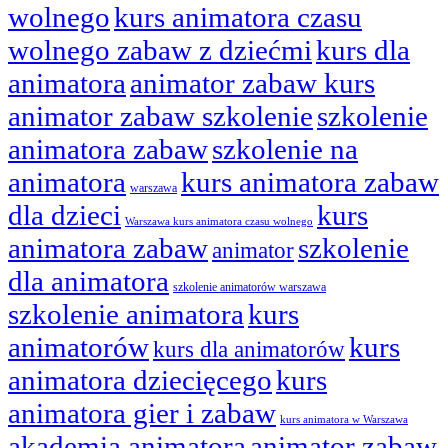
wolnego
kurs animatora czasu
wolnego zabaw z dziećmi
kurs dla
animatora
animator zabaw kurs
animator zabaw szkolenie
szkolenie
animatora zabaw
szkolenie na
animatora
kurs animatora zabaw
warszawa
dla dzieci
kurs
Warszawa kurs animatora czasu wolnego
animatora zabaw
szkolenie
animator
dla animatora
szkolenie animatorów warszawa
szkolenie animatora
kurs
animatorów
kurs
kurs dla animatorów
animatora dziecięcego
kurs
animatora gier i zabaw
kurs animatora w Warszawa
akademia animatora
animator zabaw