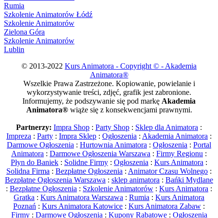
Rumia
Szkolenie Animatorów Łódź
Szkolenie Animatorów
Zielona Góra
Szkolenie Animatorów
Lublin
© 2013-2022
Kurs Animatora - Copyright © - Akademia
Animatora®
Wszelkie Prawa Zastrzeżone. Kopiowanie, powielanie i
wykorzystywanie treści, zdjęć, grafik jest zabronione.
Informujemy, że podszywanie się pod markę
Akademia
Animatora®
wiąże się z konsekwencjami prawnymi.
Partnerzy:
Impra Shop
:
Party Shop
:
Sklep dla Animatora
:
Impreza
:
Party
:
Impra Sklep
:
Ogłoszenia
:
Akademia Animatora
:
Darmowe Ogłoszenia
:
Hurtownia Animatora
:
Ogłoszenia
:
Portal
Animatora
:
Darmowe Ogłoszenia Warszawa
:
Firmy Regionu
:
Płyn do Baniek
:
Solidne Firmy
:
Ogłoszenia
:
Kurs Animatora
:
Solidna Firma
:
Bezpłatne Ogłoszenia
:
Animator Czasu Wolnego
:
Bezpłatne Ogłoszenia Warszawa
:
sklep animatora
:
Bańki Mydlane
:
Bezpłatne Ogłoszenia
:
Szkolenie Animatorów
:
Kurs Animatora
:
Gratka
:
Kurs Animatora Warszawa
:
Rumia
:
Kurs Animatora
Poznań
:
Kurs Animatora Katowice
:
Kurs Animatora Zabaw
:
Firmy
:
Darmowe Ogłoszenia
:
Kupony Rabatowe
:
Ogłoszenia