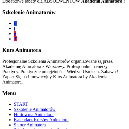
Dodatkowe rabaty dla ABSOLWENTÓW
Akademii Animatora
!
Szkolenie Animatorów
F
t
g
T
Kurs Animatora
Profesjonalne Szkolenia Animatorów organizowane są przez
Akademię Animatora z Warszawy. Profesjonalni Trenerzy -
Praktycy. Praktyczne umiejętności. Wiedza. Uśmiech. Zabawa !
Zapisz Się na Innowacyjny Kurs Animatora by Akademia
Animatora.
Menu
START
Szkolenie Animatorów
Hurtownia Animatora
Kalendarz Kursów Animatora
Starter Animatora