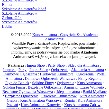
Szkolenie Animatorów
Rumia
Szkolenie Animatorów Łódź
Szkolenie Animatorów
Zielona Góra
Szkolenie Animatorów
Lublin
© 2013-2022
Kurs Animatora - Copyright © - Akademia
Animatora®
Wszelkie Prawa Zastrzeżone. Kopiowanie, powielanie i
wykorzystywanie treści, zdjęć, grafik jest zabronione.
Informujemy, że podszywanie się pod markę
Akademia
Animatora®
wiąże się z konsekwencjami prawnymi.
Partnerzy:
Impra Shop
:
Party Shop
:
Sklep dla Animatora
:
Impreza
:
Party
:
Impra Sklep
:
Ogłoszenia
:
Akademia Animatora
:
Darmowe Ogłoszenia
:
Hurtownia Animatora
:
Ogłoszenia
:
Portal
Animatora
:
Darmowe Ogłoszenia Warszawa
:
Firmy Regionu
:
Płyn do Baniek
:
Solidne Firmy
:
Ogłoszenia
:
Kurs Animatora
:
Solidna Firma
:
Bezpłatne Ogłoszenia
:
Animator Czasu Wolnego
:
Bezpłatne Ogłoszenia Warszawa
:
sklep animatora
:
Bańki Mydlane
:
Bezpłatne Ogłoszenia
:
Szkolenie Animatorów
:
Kurs Animatora
:
Gratka
:
Kurs Animatora Warszawa
:
Rumia
:
Kurs Animatora
Poznań
:
Kurs Animatora Katowice
:
Kurs Animatora Zabaw
: