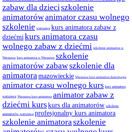
zabaw dla dzieci
szkolenie
animatorów
animator czasu wolnego
szkolenie
kurs animatora zabaw z
warszawa
kurs animatora czasu
dziećmi
wolnego zabaw z dziećmi
szkolenie animatora w
szkolenie
Warszawa
kurs animatora w Warszawa
animatorów zabaw
szkolenie dla
animatora
mazowieckie
Warszawa kurs animatora dziecięcego
animator czasu wolnego kurs
kurs animatora
animator zabaw z
warszawa
Warszawa kurs animatora
dziećmi kurs
kurs dla animatorów
szkolenie
profesjonalny kurs animatora
animatorów warszawa
szkolenie animatora
szkolenie
animatorów czasu wolnego
kurs