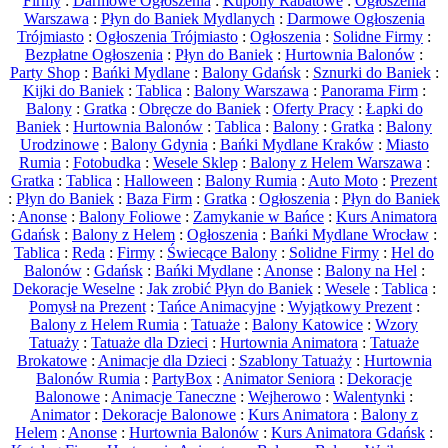
Firmy
:
Darmowe Ogłoszenia
:
Kupony Rabatowe
:
Ogłoszenia
Warszawa
:
Płyn do Baniek Mydlanych
:
Darmowe Ogłoszenia
Trójmiasto
:
Ogłoszenia Trójmiasto
:
Ogłoszenia
:
Solidne Firmy
:
Bezpłatne Ogłoszenia
:
Płyn do Baniek
:
Hurtownia Balonów
:
Party Shop
:
Bańki Mydlane
:
Balony Gdańsk
:
Sznurki do Baniek
:
Kijki do Baniek
:
Tablica
:
Balony Warszawa
:
Panorama Firm
:
Balony
:
Gratka
:
Obręcze do Baniek
:
Oferty Pracy
:
Łapki do
Baniek
:
Hurtownia Balonów
:
Tablica
:
Balony
:
Gratka
:
Balony
Urodzinowe
:
Balony Gdynia
:
Bańki Mydlane Kraków
:
Miasto
Rumia
:
Fotobudka
:
Wesele Sklep
:
Balony z Helem Warszawa
:
Gratka
:
Tablica
:
Halloween
:
Balony Rumia
:
Auto Moto
:
Prezent
:
Płyn do Baniek
:
Baza Firm
:
Gratka
:
Ogłoszenia
:
Płyn do Baniek
:
Anonse
:
Balony Foliowe
:
Zamykanie w Bańce
:
Kurs Animatora
Gdańsk
:
Balony z Helem
:
Ogłoszenia
:
Bańki Mydlane Wrocław
:
Tablica
:
Reda
:
Firmy
:
Świecące Balony
:
Solidne Firmy
:
Hel do
Balonów
:
Gdańsk
:
Bańki Mydlane
:
Anonse
:
Balony na Hel
:
Dekoracje Weselne
:
Jak zrobić Płyn do Baniek
:
Wesele
:
Tablica
:
Pomysł na Prezent
:
Tańce Animacyjne
:
Wyjątkowy Prezent
:
Balony z Helem Rumia
:
Tatuaże
:
Balony Katowice
:
Wzory
Tatuaży
:
Tatuaże dla Dzieci
:
Hurtownia Animatora
:
Tatuaże
Brokatowe
:
Animacje dla Dzieci
:
Szablony Tatuaży
:
Hurtownia
Balonów Rumia
:
PartyBox
:
Animator Seniora
:
Dekoracje
Balonowe
:
Animacje Taneczne
:
Wejherowo
:
Walentynki
:
Animator
:
Dekoracje Balonowe
:
Kurs Animatora
:
Balony z
Helem
:
Anonse
:
Hurtownia Balonów
:
Kurs Animatora Gdańsk
: