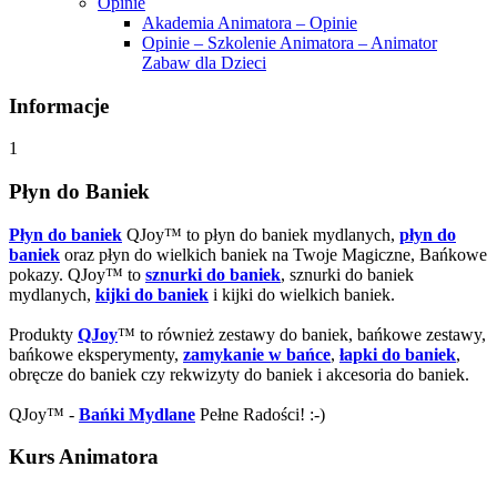
Opinie
Akademia Animatora – Opinie
Opinie – Szkolenie Animatora – Animator
Zabaw dla Dzieci
Informacje
1
Płyn do Baniek
Płyn do baniek
QJoy™ to płyn do baniek mydlanych,
płyn do
baniek
oraz płyn do wielkich baniek na Twoje Magiczne, Bańkowe
pokazy. QJoy™ to
sznurki do baniek
, sznurki do baniek
mydlanych,
kijki do baniek
i kijki do wielkich baniek.
Produkty
QJoy
™ to również zestawy do baniek, bańkowe zestawy,
bańkowe eksperymenty,
zamykanie w bańce
,
łapki do baniek
,
obręcze do baniek czy rekwizyty do baniek i akcesoria do baniek.
QJoy™ -
Bańki Mydlane
Pełne Radości! :-)
Kurs Animatora