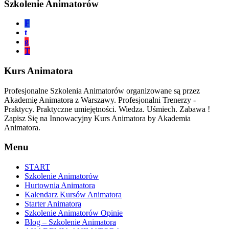
Szkolenie Animatorów
F
t
g
T
Kurs Animatora
Profesjonalne Szkolenia Animatorów organizowane są przez
Akademię Animatora z Warszawy. Profesjonalni Trenerzy -
Praktycy. Praktyczne umiejętności. Wiedza. Uśmiech. Zabawa !
Zapisz Się na Innowacyjny Kurs Animatora by Akademia
Animatora.
Menu
START
Szkolenie Animatorów
Hurtownia Animatora
Kalendarz Kursów Animatora
Starter Animatora
Szkolenie Animatorów Opinie
Blog – Szkolenie Animatora