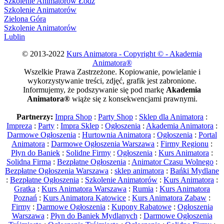
Szkolenie Animatorów Łódź
Szkolenie Animatorów
Zielona Góra
Szkolenie Animatorów
Lublin
© 2013-2022
Kurs Animatora - Copyright © - Akademia
Animatora®
Wszelkie Prawa Zastrzeżone. Kopiowanie, powielanie i
wykorzystywanie treści, zdjęć, grafik jest zabronione.
Informujemy, że podszywanie się pod markę
Akademia
Animatora®
wiąże się z konsekwencjami prawnymi.
Partnerzy:
Impra Shop
:
Party Shop
:
Sklep dla Animatora
:
Impreza
:
Party
:
Impra Sklep
:
Ogłoszenia
:
Akademia Animatora
:
Darmowe Ogłoszenia
:
Hurtownia Animatora
:
Ogłoszenia
:
Portal
Animatora
:
Darmowe Ogłoszenia Warszawa
:
Firmy Regionu
:
Płyn do Baniek
:
Solidne Firmy
:
Ogłoszenia
:
Kurs Animatora
:
Solidna Firma
:
Bezpłatne Ogłoszenia
:
Animator Czasu Wolnego
:
Bezpłatne Ogłoszenia Warszawa
:
sklep animatora
:
Bańki Mydlane
:
Bezpłatne Ogłoszenia
:
Szkolenie Animatorów
:
Kurs Animatora
:
Gratka
:
Kurs Animatora Warszawa
:
Rumia
:
Kurs Animatora
Poznań
:
Kurs Animatora Katowice
:
Kurs Animatora Zabaw
:
Firmy
:
Darmowe Ogłoszenia
:
Kupony Rabatowe
:
Ogłoszenia
Warszawa
:
Płyn do Baniek Mydlanych
:
Darmowe Ogłoszenia