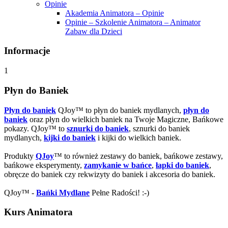
Opinie
Akademia Animatora – Opinie
Opinie – Szkolenie Animatora – Animator
Zabaw dla Dzieci
Informacje
1
Płyn do Baniek
Płyn do baniek
QJoy™ to płyn do baniek mydlanych,
płyn do
baniek
oraz płyn do wielkich baniek na Twoje Magiczne, Bańkowe
pokazy. QJoy™ to
sznurki do baniek
, sznurki do baniek
mydlanych,
kijki do baniek
i kijki do wielkich baniek.
Produkty
QJoy
™ to również zestawy do baniek, bańkowe zestawy,
bańkowe eksperymenty,
zamykanie w bańce
,
łapki do baniek
,
obręcze do baniek czy rekwizyty do baniek i akcesoria do baniek.
QJoy™ -
Bańki Mydlane
Pełne Radości! :-)
Kurs Animatora