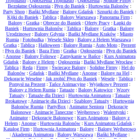
Trójmiasto
:
Ogłoszenia Trójmiasto
:
Ogłoszenia
:
Solidne Firmy
:
Bezpłatne Ogłoszenia
:
Płyn do Baniek
:
Hurtownia Balonów
:
Party Shop
:
Bańki Mydlane
:
Balony Gdańsk
:
Sznurki do Baniek
:
Kijki do Baniek
:
Tablica
:
Balony Warszawa
:
Panorama Firm
:
Balony
:
Gratka
:
Obręcze do Baniek
:
Oferty Pracy
:
Łapki do
Baniek
:
Hurtownia Balonów
:
Tablica
:
Balony
:
Gratka
:
Balony
Urodzinowe
:
Balony Gdynia
:
Bańki Mydlane Kraków
:
Miasto
Rumia
:
Fotobudka
:
Wesele Sklep
:
Balony z Helem Warszawa
:
Gratka
:
Tablica
:
Halloween
:
Balony Rumia
:
Auto Moto
:
Prezent
:
Płyn do Baniek
:
Baza Firm
:
Gratka
:
Ogłoszenia
:
Płyn do Baniek
:
Anonse
:
Balony Foliowe
:
Zamykanie w Bańce
:
Kurs Animatora
Gdańsk
:
Balony z Helem
:
Ogłoszenia
:
Bańki Mydlane Wrocław
:
Tablica
:
Reda
:
Firmy
:
Świecące Balony
:
Solidne Firmy
:
Hel do
Balonów
:
Gdańsk
:
Bańki Mydlane
:
Anonse
:
Balony na Hel
:
Dekoracje Weselne
:
Jak zrobić Płyn do Baniek
:
Wesele
:
Tablica
:
Pomysł na Prezent
:
Tańce Animacyjne
:
Wyjątkowy Prezent
:
Balony z Helem Rumia
:
Tatuaże
:
Balony Katowice
:
Wzory
Tatuaży
:
Tatuaże dla Dzieci
:
Hurtownia Animatora
:
Tatuaże
Brokatowe
:
Animacje dla Dzieci
:
Szablony Tatuaży
:
Hurtownia
Balonów Rumia
:
PartyBox
:
Animator Seniora
:
Dekoracje
Balonowe
:
Animacje Taneczne
:
Wejherowo
:
Walentynki
:
Animator
:
Dekoracje Balonowe
:
Kurs Animatora
:
Balony z
Helem
:
Anonse
:
Hurtownia Balonów
:
Kurs Animatora Gdańsk
:
Katalog Firm
:
Hurtownia Animatora
:
Balony
:
Balony Wejherowo
:
Akademia Animatora
:
Balony Warszawa
:
Bańki Mydlane
: