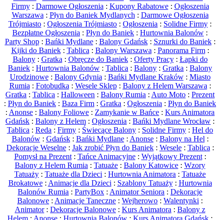
Firmy
:
Darmowe Ogłoszenia
:
Kupony Rabatowe
:
Ogłoszenia
Warszawa
:
Płyn do Baniek Mydlanych
:
Darmowe Ogłoszenia
Trójmiasto
:
Ogłoszenia Trójmiasto
:
Ogłoszenia
:
Solidne Firmy
:
Bezpłatne Ogłoszenia
:
Płyn do Baniek
:
Hurtownia Balonów
:
Party Shop
:
Bańki Mydlane
:
Balony Gdańsk
:
Sznurki do Baniek
:
Kijki do Baniek
:
Tablica
:
Balony Warszawa
:
Panorama Firm
:
Balony
:
Gratka
:
Obręcze do Baniek
:
Oferty Pracy
:
Łapki do
Baniek
:
Hurtownia Balonów
:
Tablica
:
Balony
:
Gratka
:
Balony
Urodzinowe
:
Balony Gdynia
:
Bańki Mydlane Kraków
:
Miasto
Rumia
:
Fotobudka
:
Wesele Sklep
:
Balony z Helem Warszawa
:
Gratka
:
Tablica
:
Halloween
:
Balony Rumia
:
Auto Moto
:
Prezent
:
Płyn do Baniek
:
Baza Firm
:
Gratka
:
Ogłoszenia
:
Płyn do Baniek
:
Anonse
:
Balony Foliowe
:
Zamykanie w Bańce
:
Kurs Animatora
Gdańsk
:
Balony z Helem
:
Ogłoszenia
:
Bańki Mydlane Wrocław
:
Tablica
:
Reda
:
Firmy
:
Świecące Balony
:
Solidne Firmy
:
Hel do
Balonów
:
Gdańsk
:
Bańki Mydlane
:
Anonse
:
Balony na Hel
:
Dekoracje Weselne
:
Jak zrobić Płyn do Baniek
:
Wesele
:
Tablica
:
Pomysł na Prezent
:
Tańce Animacyjne
:
Wyjątkowy Prezent
:
Balony z Helem Rumia
:
Tatuaże
:
Balony Katowice
:
Wzory
Tatuaży
:
Tatuaże dla Dzieci
:
Hurtownia Animatora
:
Tatuaże
Brokatowe
:
Animacje dla Dzieci
:
Szablony Tatuaży
:
Hurtownia
Balonów Rumia
:
PartyBox
:
Animator Seniora
:
Dekoracje
Balonowe
:
Animacje Taneczne
:
Wejherowo
:
Walentynki
:
Animator
:
Dekoracje Balonowe
:
Kurs Animatora
:
Balony z
Helem
:
Anonse
:
Hurtownia Balonów
:
Kurs Animatora Gdańsk
: