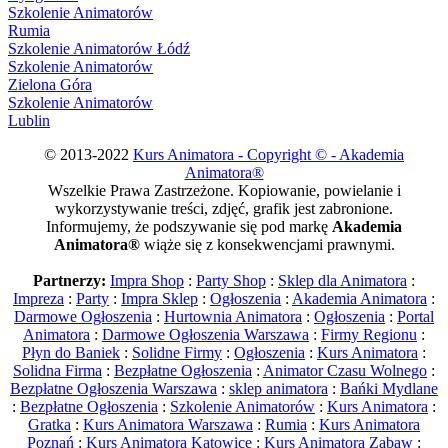
Szkolenie Animatorów
Rumia
Szkolenie Animatorów Łódź
Szkolenie Animatorów
Zielona Góra
Szkolenie Animatorów
Lublin
© 2013-2022
Kurs Animatora - Copyright © - Akademia
Animatora®
Wszelkie Prawa Zastrzeżone. Kopiowanie, powielanie i
wykorzystywanie treści, zdjęć, grafik jest zabronione.
Informujemy, że podszywanie się pod markę
Akademia
Animatora®
wiąże się z konsekwencjami prawnymi.
Partnerzy:
Impra Shop
:
Party Shop
:
Sklep dla Animatora
:
Impreza
:
Party
:
Impra Sklep
:
Ogłoszenia
:
Akademia Animatora
:
Darmowe Ogłoszenia
:
Hurtownia Animatora
:
Ogłoszenia
:
Portal
Animatora
:
Darmowe Ogłoszenia Warszawa
:
Firmy Regionu
:
Płyn do Baniek
:
Solidne Firmy
:
Ogłoszenia
:
Kurs Animatora
:
Solidna Firma
:
Bezpłatne Ogłoszenia
:
Animator Czasu Wolnego
:
Bezpłatne Ogłoszenia Warszawa
:
sklep animatora
:
Bańki Mydlane
:
Bezpłatne Ogłoszenia
:
Szkolenie Animatorów
:
Kurs Animatora
:
Gratka
:
Kurs Animatora Warszawa
:
Rumia
:
Kurs Animatora
Poznań
:
Kurs Animatora Katowice
:
Kurs Animatora Zabaw
: