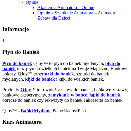
Opinie
Akademia Animatora – Opinie
Opinie – Szkolenie Animatora – Animator
Zabaw dla Dzieci
Informacje
1
Płyn do Baniek
Płyn do baniek
QJoy™ to płyn do baniek mydlanych,
płyn do
baniek
oraz płyn do wielkich baniek na Twoje Magiczne, Bańkowe
pokazy. QJoy™ to
sznurki do baniek
, sznurki do baniek
mydlanych,
kijki do baniek
i kijki do wielkich baniek.
Produkty
QJoy
™ to również zestawy do baniek, bańkowe zestawy,
bańkowe eksperymenty,
zamykanie w bańce
,
łapki do baniek
,
obręcze do baniek czy rekwizyty do baniek i akcesoria do baniek.
QJoy™ -
Bańki Mydlane
Pełne Radości! :-)
Kurs Animatora