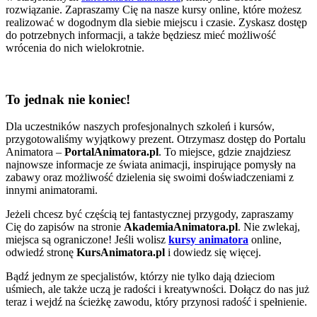
rozwiązanie. Zapraszamy Cię na nasze kursy online, które możesz
realizować w dogodnym dla siebie miejscu i czasie. Zyskasz dostęp
do potrzebnych informacji, a także będziesz mieć możliwość
wrócenia do nich wielokrotnie.
To jednak nie koniec!
Dla uczestników naszych profesjonalnych szkoleń i kursów,
przygotowaliśmy wyjątkowy prezent. Otrzymasz dostęp do Portalu
Animatora –
PortalAnimatora.pl
. To miejsce, gdzie znajdziesz
najnowsze informacje ze świata animacji, inspirujące pomysły na
zabawy oraz możliwość dzielenia się swoimi doświadczeniami z
innymi animatorami.
Jeżeli chcesz być częścią tej fantastycznej przygody, zapraszamy
Cię do zapisów na stronie
AkademiaAnimatora.pl
. Nie zwlekaj,
miejsca są ograniczone! Jeśli wolisz
kursy animatora
online,
odwiedź stronę
KursAnimatora.pl
i dowiedz się więcej.
Bądź jednym ze specjalistów, którzy nie tylko dają dzieciom
uśmiech, ale także uczą je radości i kreatywności. Dołącz do nas już
teraz i wejdź na ścieżkę zawodu, który przynosi radość i spełnienie.