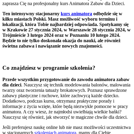
zaprasza Cię na profesjonalny kurs Animatora Zabaw dla Dzieci.
Ten intensywny stacjonarny
kurs animatora
odbędzie się w
kilku miastach Polski. Masz możliwość wyboru terminu i
lokalizacji, która Tobie najbardziej odpowiada. Spotykamy się
w Krakowie 27 stycznia 2024, w Warszawie 28 stycznia 2024, w
Trójmieście 3 lutego 2024 oraz w Poznaniu 10 lutego 2024.
Będzie to nie tylko doskonała okazja do nauki, ale również
świetna zabawa i nawiązanie nowych znajomości.
Co znajdziesz w programie szkolenia?
Przede wszystkim przygotowanie do zawodu animatora zabaw
dla dzieci
. Nauczysz się technik modelowania balonów, malowania
twarzy oraz tworzenia tatuaży brokatowych. Poznasz sprawdzone
zabawy plastyczne i ruchowe, które zachwycą każde dziecko.
Dodatkowo, podczas kursu, otrzymasz praktyczne porady i
informacje z życia wzięte, które będą niezwykle pomocne w pracy
animatora. A czy wiesz, że najmłodsi uwielbiają wielkie bańki?
Nauczysz się również, jak stworzyć te magiczne chwile dla dzieci.
Jeśli preferujesz naukę online lub nie masz możliwości uczestnictwa
w stacjonarnych
szkoleniach animatora
, mamy dla Ciebie