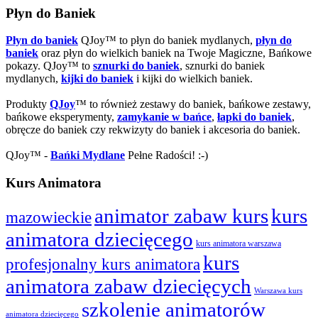
Płyn do Baniek
Płyn do baniek
QJoy™ to płyn do baniek mydlanych,
płyn do
baniek
oraz płyn do wielkich baniek na Twoje Magiczne, Bańkowe
pokazy. QJoy™ to
sznurki do baniek
, sznurki do baniek
mydlanych,
kijki do baniek
i kijki do wielkich baniek.
Produkty
QJoy
™ to również zestawy do baniek, bańkowe zestawy,
bańkowe eksperymenty,
zamykanie w bańce
,
łapki do baniek
,
obręcze do baniek czy rekwizyty do baniek i akcesoria do baniek.
QJoy™ -
Bańki Mydlane
Pełne Radości! :-)
Kurs Animatora
animator zabaw kurs
kurs
mazowieckie
animatora dziecięcego
kurs animatora warszawa
kurs
profesjonalny kurs animatora
animatora zabaw dziecięcych
Warszawa kurs
szkolenie animatorów
animatora dziecięcego