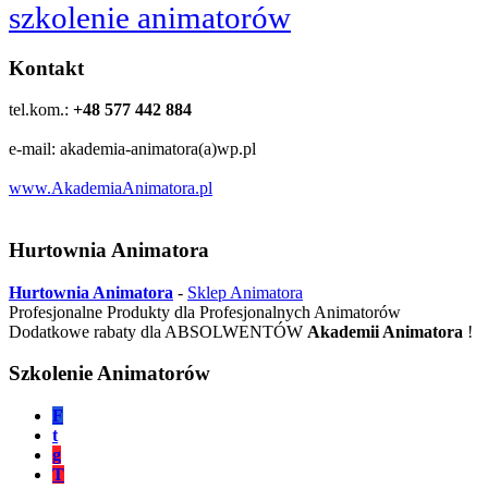
szkolenie animatorów
Kontakt
tel.kom.:
+48 577 442 884
e-mail: akademia-animatora(a)wp.pl
www.AkademiaAnimatora.pl
Hurtownia Animatora
Hurtownia Animatora
-
Sklep Animatora
Profesjonalne Produkty dla Profesjonalnych Animatorów
Dodatkowe rabaty dla ABSOLWENTÓW
Akademii Animatora
!
Szkolenie Animatorów
F
t
g
T