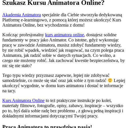
Szukasz Kursu Animatora Online?
Akademia Animatora
specjalnie dla Ciebie stworzyła dedykowaną
Platformę e-learningowo, z pomocą której możesz ukończyć Kurs
Animatora Online, bez wychodzenia z domu!
Kończąc profesjonalny
kurs animatora online
, dostajesz solidne
fundamenty w pracy jako Animator. Co istotne, gdyż wykonując
pracę w zawodzie Animatora, musisz zdobyć fundamenty wiedzy,
by nie robić wpadek, wiedzieć jak reagować, na czym polega praca
Animatora, jak radzić sobie w danych sytuacjach. Co wolno, a
czego nie możemy robić. Jak zachować kwestie bezpieczeństwa, by
nic się nie stało?
Tego typu wiedzy przyznasz zapewne, lepiej nie zdobywać
samodzielnie, co może się stać oraz jak sobie z tym radzić
Lepiej
ukończyć wygodnie, w domu kurs animatora i dostać te informacje
na tacy.
Kurs Animatora Online
to też praktyczne instrukcje po kolei,
materiały filmowe, fotografie, opisy, zabawy, inspiracje – wszystko
po to, byś dał/a sobie radę bez problemu , z głową pełną inspiracji i
dokładnymi informacjami dotyczącymi Twojej pracy.
Praca Animatora to prawdziwa pasja!