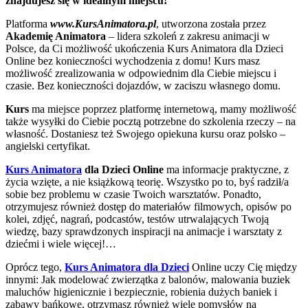
znajdujesz się w idealnym miejscu!
Platforma
www.KursAnimatora.pl
, utworzona została przez
Akademię Animatora
– lidera szkoleń z zakresu animacji w
Polsce, da Ci możliwość ukończenia Kurs Animatora dla Dzieci
Online bez konieczności wychodzenia z domu! Kurs masz
możliwość zrealizowania w odpowiednim dla Ciebie miejscu i
czasie. Bez konieczności dojazdów, w zaciszu własnego domu.
Kurs
ma miejsce poprzez platformę internetową, mamy możliwość
także wysyłki do Ciebie pocztą potrzebne do szkolenia rzeczy – na
własność. Dostaniesz też Swojego opiekuna kursu oraz polsko –
angielski certyfikat.
Kurs Animatora
dla Dzieci Online
ma informacje praktyczne, z
życia wzięte, a nie książkową teorię. Wszystko po to, byś radził/a
sobie bez problemu w czasie Twoich warsztatów. Ponadto,
otrzymujesz również dostęp do materiałów filmowych, opisów po
kolei, zdjęć, nagrań, podcastów, testów utrwalających Twoją
wiedzę, bazy sprawdzonych inspiracji na animacje i warsztaty z
dziećmi i wiele więcej!…
Oprócz tego,
Kurs Animatora dla Dzieci
Online uczy Cię między
innymi: Jak modelować zwierzątka z balonów, malowania buziek
maluchów higienicznie i bezpiecznie, robienia dużych baniek i
zabawy bańkowe, otrzymasz również wiele pomysłów na