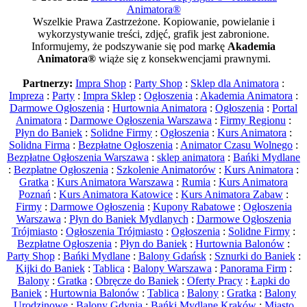
Animatora®
Wszelkie Prawa Zastrzeżone. Kopiowanie, powielanie i
wykorzystywanie treści, zdjęć, grafik jest zabronione.
Informujemy, że podszywanie się pod markę
Akademia
Animatora®
wiąże się z konsekwencjami prawnymi.
Partnerzy:
Impra Shop
:
Party Shop
:
Sklep dla Animatora
:
Impreza
:
Party
:
Impra Sklep
:
Ogłoszenia
:
Akademia Animatora
:
Darmowe Ogłoszenia
:
Hurtownia Animatora
:
Ogłoszenia
:
Portal
Animatora
:
Darmowe Ogłoszenia Warszawa
:
Firmy Regionu
:
Płyn do Baniek
:
Solidne Firmy
:
Ogłoszenia
:
Kurs Animatora
:
Solidna Firma
:
Bezpłatne Ogłoszenia
:
Animator Czasu Wolnego
:
Bezpłatne Ogłoszenia Warszawa
:
sklep animatora
:
Bańki Mydlane
:
Bezpłatne Ogłoszenia
:
Szkolenie Animatorów
:
Kurs Animatora
:
Gratka
:
Kurs Animatora Warszawa
:
Rumia
:
Kurs Animatora
Poznań
:
Kurs Animatora Katowice
:
Kurs Animatora Zabaw
:
Firmy
:
Darmowe Ogłoszenia
:
Kupony Rabatowe
:
Ogłoszenia
Warszawa
:
Płyn do Baniek Mydlanych
:
Darmowe Ogłoszenia
Trójmiasto
:
Ogłoszenia Trójmiasto
:
Ogłoszenia
:
Solidne Firmy
:
Bezpłatne Ogłoszenia
:
Płyn do Baniek
:
Hurtownia Balonów
:
Party Shop
:
Bańki Mydlane
:
Balony Gdańsk
:
Sznurki do Baniek
:
Kijki do Baniek
:
Tablica
:
Balony Warszawa
:
Panorama Firm
:
Balony
:
Gratka
:
Obręcze do Baniek
:
Oferty Pracy
:
Łapki do
Baniek
:
Hurtownia Balonów
:
Tablica
:
Balony
:
Gratka
:
Balony
Urodzinowe
:
Balony Gdynia
:
Bańki Mydlane Kraków
:
Miasto