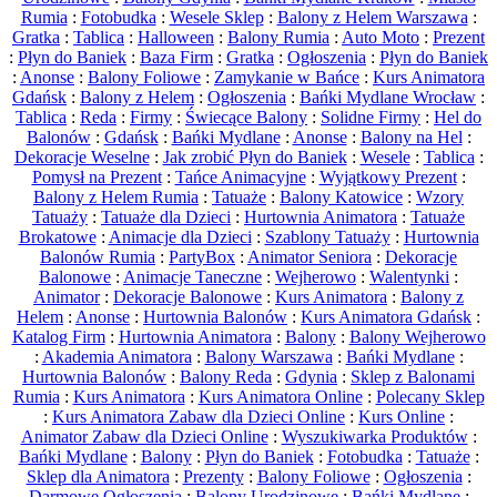
Rumia
:
Fotobudka
:
Wesele Sklep
:
Balony z Helem Warszawa
:
Gratka
:
Tablica
:
Halloween
:
Balony Rumia
:
Auto Moto
:
Prezent
:
Płyn do Baniek
:
Baza Firm
:
Gratka
:
Ogłoszenia
:
Płyn do Baniek
:
Anonse
:
Balony Foliowe
:
Zamykanie w Bańce
:
Kurs Animatora
Gdańsk
:
Balony z Helem
:
Ogłoszenia
:
Bańki Mydlane Wrocław
:
Tablica
:
Reda
:
Firmy
:
Świecące Balony
:
Solidne Firmy
:
Hel do
Balonów
:
Gdańsk
:
Bańki Mydlane
:
Anonse
:
Balony na Hel
:
Dekoracje Weselne
:
Jak zrobić Płyn do Baniek
:
Wesele
:
Tablica
:
Pomysł na Prezent
:
Tańce Animacyjne
:
Wyjątkowy Prezent
:
Balony z Helem Rumia
:
Tatuaże
:
Balony Katowice
:
Wzory
Tatuaży
:
Tatuaże dla Dzieci
:
Hurtownia Animatora
:
Tatuaże
Brokatowe
:
Animacje dla Dzieci
:
Szablony Tatuaży
:
Hurtownia
Balonów Rumia
:
PartyBox
:
Animator Seniora
:
Dekoracje
Balonowe
:
Animacje Taneczne
:
Wejherowo
:
Walentynki
:
Animator
:
Dekoracje Balonowe
:
Kurs Animatora
:
Balony z
Helem
:
Anonse
:
Hurtownia Balonów
:
Kurs Animatora Gdańsk
:
Katalog Firm
:
Hurtownia Animatora
:
Balony
:
Balony Wejherowo
:
Akademia Animatora
:
Balony Warszawa
:
Bańki Mydlane
:
Hurtownia Balonów
:
Balony Reda
:
Gdynia
:
Sklep z Balonami
Rumia
:
Kurs Animatora
:
Kurs Animatora Online
:
Polecany Sklep
:
Kurs Animatora Zabaw dla Dzieci Online
:
Kurs Online
:
Animator Zabaw dla Dzieci Online
:
Wyszukiwarka Produktów
:
Bańki Mydlane
:
Balony
:
Płyn do Baniek
:
Fotobudka
:
Tatuaże
:
Sklep dla Animatora
:
Prezenty
:
Balony Foliowe
:
Ogłoszenia
:
Darmowe Ogłoszenia
:
Balony Urodzinowe
:
Bańki Mydlane
: