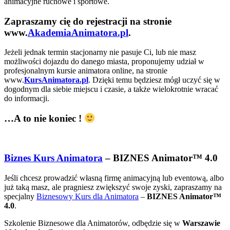
animacyjne ruchowe i sportowe.
Zapraszamy cię do rejestracji na stronie
www.
AkademiaAnimatora.pl
.
Jeżeli jednak termin stacjonarny nie pasuje Ci, lub nie masz
możliwości dojazdu do danego miasta, proponujemy udział w
profesjonalnym kursie animatora online, na stronie
www.
KursAnimatora.pl
. Dzięki temu będziesz mógł uczyć się w
dogodnym dla siebie miejscu i czasie, a także wielokrotnie wracać
do informacji.
…A to nie koniec !
Biznes Kurs Animatora
– BIZNES Animator™ 4.0
Jeśli chcesz prowadzić własną firmę animacyjną lub eventową, albo
już taką masz, ale pragniesz zwiększyć swoje zyski, zapraszamy na
specjalny
Biznesowy Kurs dla Animatora
–
BIZNES Animator™
4.0
.
Szkolenie Biznesowe dla Animatorów, odbędzie się w
Warszawie