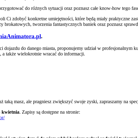
ię przygotować do różnych sytuacji oraz poznasz całe know-how tego f
 Ci zdobyć konkretne umiejętności, które będą miały praktyczne za
uaży brokatowych, tworzenia fantastycznych baniek oraz poznasz spra
iaAnimatora.pl
.
ości dojazdu do danego miasta, proponujemy udział w profesjonalnym ku
 a także wielokrotnie wracać do informacji.
uż taką masz, ale pragniesz zwiększyć swoje zyski, zapraszamy na spe
 kwietnia
. Zapisy są dostępne na stronie:
or/