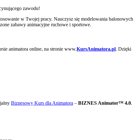
ascynującego zawodu!
stosowanie w Twojej pracy. Nauczysz się modelowania balonowych
wdzone zabawy animacyjne ruchowe i sportowe.
rsie animatora online, na stronie www.
KursAnimatora.pl
. Dzięki
cjalny
Biznesowy Kurs dla Animatora
–
BIZNES Animator™ 4.0
.