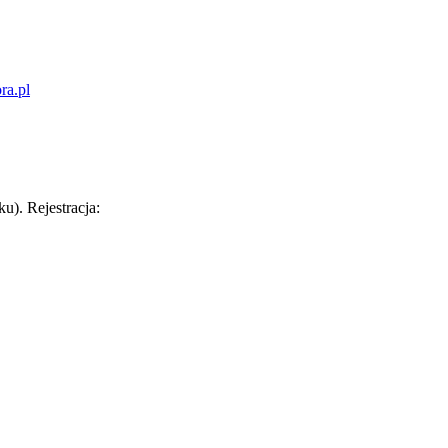
ra.pl
u). Rejestracja: