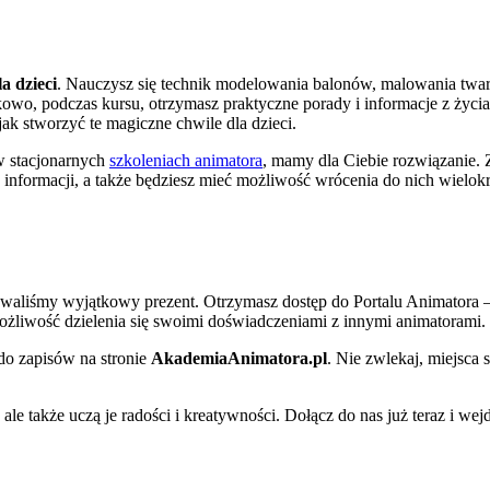
a dzieci
. Nauczysz się technik modelowania balonów, malowania twar
owo, podczas kursu, otrzymasz praktyczne porady i informacje z życi
jak stworzyć te magiczne chwile dla dzieci.
 w stacjonarnych
szkoleniach animatora
, mamy dla Ciebie rozwiązanie. 
 informacji, a także będziesz mieć możliwość wrócenia do nich wielokr
towaliśmy wyjątkowy prezent. Otrzymasz dostęp do Portalu Animatora 
możliwość dzielenia się swoimi doświadczeniami z innymi animatorami.
 do zapisów na stronie
AkademiaAnimatora.pl
. Nie zwlekaj, miejsca 
ale także uczą je radości i kreatywności. Dołącz do nas już teraz i wej