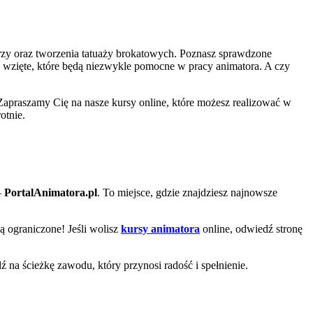
zy oraz tworzenia tatuaży brokatowych. Poznasz sprawdzone
a wzięte, które będą niezwykle pomocne w pracy animatora. A czy
Zapraszamy Cię na nasze kursy online, które możesz realizować w
otnie.
–
PortalAnimatora.pl
. To miejsce, gdzie znajdziesz najnowsze
są ograniczone! Jeśli wolisz
kursy animatora
online, odwiedź stronę
dź na ścieżkę zawodu, który przynosi radość i spełnienie.