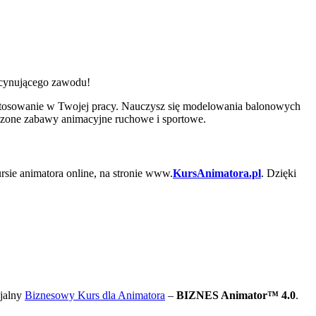
ascynującego zawodu!
stosowanie w Twojej pracy. Nauczysz się modelowania balonowych
wdzone zabawy animacyjne ruchowe i sportowe.
rsie animatora online, na stronie www.
KursAnimatora.pl
. Dzięki
cjalny
Biznesowy Kurs dla Animatora
–
BIZNES Animator™ 4.0
.