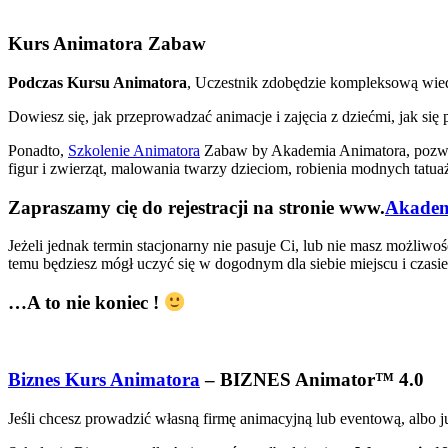
Kurs Animatora Zabaw
Podczas Kursu Animatora
, Uczestnik zdobędzie kompleksową wied
Dowiesz się, jak przeprowadzać animacje i zajęcia z dziećmi, jak s
Ponadto,
Szkolenie Animatora
Zabaw by Akademia Animatora, pozwoli
figur i zwierząt, malowania twarzy dzieciom, robienia modnych tat
Zapraszamy cię do rejestracji na stronie www.
Akadem
Jeżeli jednak termin stacjonarny nie pasuje Ci, lub nie masz możliw
temu będziesz mógł uczyć się w dogodnym dla siebie miejscu i czasie,
…A to nie koniec !
Biznes Kurs Animatora
– BIZNES Animator™ 4.0
Jeśli chcesz prowadzić własną firmę animacyjną lub eventową, albo j