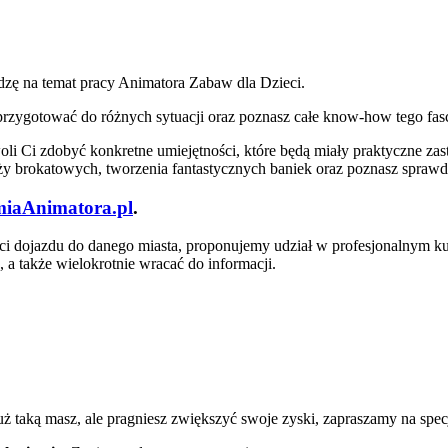
zę na temat pracy Animatora Zabaw dla Dzieci.
ię przygotować do różnych sytuacji oraz poznasz całe know-how tego f
 Ci zdobyć konkretne umiejętności, które będą miały praktyczne za
uaży brokatowych, tworzenia fantastycznych baniek oraz poznasz spra
iaAnimatora.pl
.
ości dojazdu do danego miasta, proponujemy udział w profesjonalnym ku
 a także wielokrotnie wracać do informacji.
uż taką masz, ale pragniesz zwiększyć swoje zyski, zapraszamy na spe