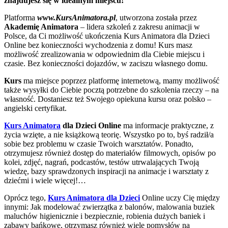
znajdujesz się w idealnym miejscu!
Platforma
www.KursAnimatora.pl
, utworzona została przez
Akademię Animatora
– lidera szkoleń z zakresu animacji w
Polsce, da Ci możliwość ukończenia Kurs Animatora dla Dzieci
Online bez konieczności wychodzenia z domu! Kurs masz
możliwość zrealizowania w odpowiednim dla Ciebie miejscu i
czasie. Bez konieczności dojazdów, w zaciszu własnego domu.
Kurs
ma miejsce poprzez platformę internetową, mamy możliwość
także wysyłki do Ciebie pocztą potrzebne do szkolenia rzeczy – na
własność. Dostaniesz też Swojego opiekuna kursu oraz polsko –
angielski certyfikat.
Kurs Animatora
dla Dzieci Online
ma informacje praktyczne, z
życia wzięte, a nie książkową teorię. Wszystko po to, byś radził/a
sobie bez problemu w czasie Twoich warsztatów. Ponadto,
otrzymujesz również dostęp do materiałów filmowych, opisów po
kolei, zdjęć, nagrań, podcastów, testów utrwalających Twoją
wiedzę, bazy sprawdzonych inspiracji na animacje i warsztaty z
dziećmi i wiele więcej!…
Oprócz tego,
Kurs Animatora dla Dzieci
Online uczy Cię między
innymi: Jak modelować zwierzątka z balonów, malowania buziek
maluchów higienicznie i bezpiecznie, robienia dużych baniek i
zabawy bańkowe, otrzymasz również wiele pomysłów na