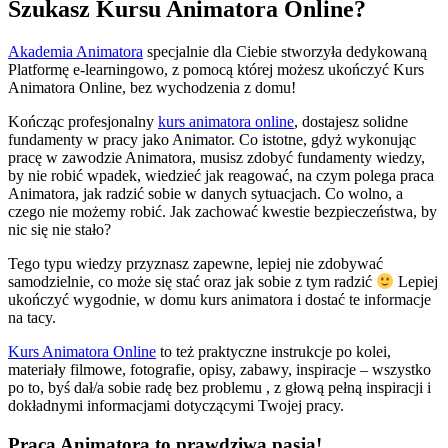
Szukasz Kursu Animatora Online?
Akademia Animatora
specjalnie dla Ciebie stworzyła dedykowaną
Platformę e-learningowo, z pomocą której możesz ukończyć Kurs
Animatora Online, bez wychodzenia z domu!
Kończąc profesjonalny
kurs animatora online
, dostajesz solidne
fundamenty w pracy jako Animator. Co istotne, gdyż wykonując
pracę w zawodzie Animatora, musisz zdobyć fundamenty wiedzy,
by nie robić wpadek, wiedzieć jak reagować, na czym polega praca
Animatora, jak radzić sobie w danych sytuacjach. Co wolno, a
czego nie możemy robić. Jak zachować kwestie bezpieczeństwa, by
nic się nie stało?
Tego typu wiedzy przyznasz zapewne, lepiej nie zdobywać
samodzielnie, co może się stać oraz jak sobie z tym radzić
Lepiej
ukończyć wygodnie, w domu kurs animatora i dostać te informacje
na tacy.
Kurs Animatora Online
to też praktyczne instrukcje po kolei,
materiały filmowe, fotografie, opisy, zabawy, inspiracje – wszystko
po to, byś dał/a sobie radę bez problemu , z głową pełną inspiracji i
dokładnymi informacjami dotyczącymi Twojej pracy.
Praca Animatora to prawdziwa pasja!