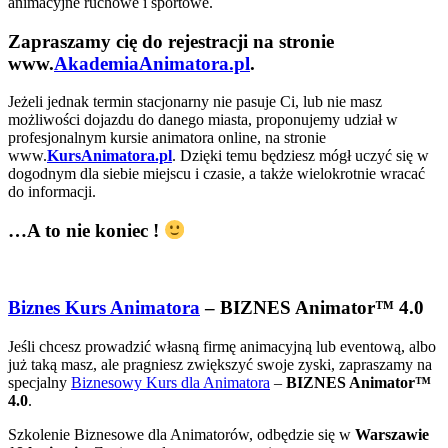
animacyjne ruchowe i sportowe.
Zapraszamy cię do rejestracji na stronie
www.
AkademiaAnimatora.pl
.
Jeżeli jednak termin stacjonarny nie pasuje Ci, lub nie masz
możliwości dojazdu do danego miasta, proponujemy udział w
profesjonalnym kursie animatora online, na stronie
www.
KursAnimatora.pl
. Dzięki temu będziesz mógł uczyć się w
dogodnym dla siebie miejscu i czasie, a także wielokrotnie wracać
do informacji.
…A to nie koniec !
Biznes Kurs Animatora
– BIZNES Animator™ 4.0
Jeśli chcesz prowadzić własną firmę animacyjną lub eventową, albo
już taką masz, ale pragniesz zwiększyć swoje zyski, zapraszamy na
specjalny
Biznesowy Kurs dla Animatora
–
BIZNES Animator™
4.0
.
Szkolenie Biznesowe dla Animatorów, odbędzie się w
Warszawie