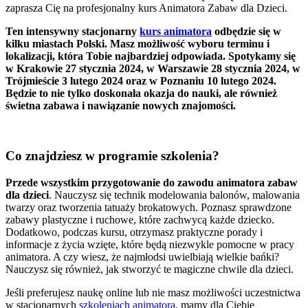
zaprasza Cię na profesjonalny kurs Animatora Zabaw dla Dzieci.
Ten intensywny stacjonarny
kurs animatora
odbędzie się w
kilku miastach Polski. Masz możliwość wyboru terminu i
lokalizacji, która Tobie najbardziej odpowiada. Spotykamy się
w Krakowie 27 stycznia 2024, w Warszawie 28 stycznia 2024, w
Trójmieście 3 lutego 2024 oraz w Poznaniu 10 lutego 2024.
Będzie to nie tylko doskonała okazja do nauki, ale również
świetna zabawa i nawiązanie nowych znajomości.
Co znajdziesz w programie szkolenia?
Przede wszystkim przygotowanie do zawodu animatora zabaw
dla dzieci
. Nauczysz się technik modelowania balonów, malowania
twarzy oraz tworzenia tatuaży brokatowych. Poznasz sprawdzone
zabawy plastyczne i ruchowe, które zachwycą każde dziecko.
Dodatkowo, podczas kursu, otrzymasz praktyczne porady i
informacje z życia wzięte, które będą niezwykle pomocne w pracy
animatora. A czy wiesz, że najmłodsi uwielbiają wielkie bańki?
Nauczysz się również, jak stworzyć te magiczne chwile dla dzieci.
Jeśli preferujesz naukę online lub nie masz możliwości uczestnictwa
w stacjonarnych
szkoleniach animatora
, mamy dla Ciebie