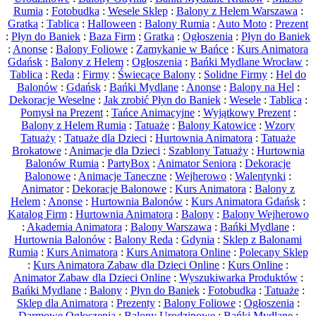
Rumia
:
Fotobudka
:
Wesele Sklep
:
Balony z Helem Warszawa
:
Gratka
:
Tablica
:
Halloween
:
Balony Rumia
:
Auto Moto
:
Prezent
:
Płyn do Baniek
:
Baza Firm
:
Gratka
:
Ogłoszenia
:
Płyn do Baniek
:
Anonse
:
Balony Foliowe
:
Zamykanie w Bańce
:
Kurs Animatora
Gdańsk
:
Balony z Helem
:
Ogłoszenia
:
Bańki Mydlane Wrocław
:
Tablica
:
Reda
:
Firmy
:
Świecące Balony
:
Solidne Firmy
:
Hel do
Balonów
:
Gdańsk
:
Bańki Mydlane
:
Anonse
:
Balony na Hel
:
Dekoracje Weselne
:
Jak zrobić Płyn do Baniek
:
Wesele
:
Tablica
:
Pomysł na Prezent
:
Tańce Animacyjne
:
Wyjątkowy Prezent
:
Balony z Helem Rumia
:
Tatuaże
:
Balony Katowice
:
Wzory
Tatuaży
:
Tatuaże dla Dzieci
:
Hurtownia Animatora
:
Tatuaże
Brokatowe
:
Animacje dla Dzieci
:
Szablony Tatuaży
:
Hurtownia
Balonów Rumia
:
PartyBox
:
Animator Seniora
:
Dekoracje
Balonowe
:
Animacje Taneczne
:
Wejherowo
:
Walentynki
:
Animator
:
Dekoracje Balonowe
:
Kurs Animatora
:
Balony z
Helem
:
Anonse
:
Hurtownia Balonów
:
Kurs Animatora Gdańsk
:
Katalog Firm
:
Hurtownia Animatora
:
Balony
:
Balony Wejherowo
:
Akademia Animatora
:
Balony Warszawa
:
Bańki Mydlane
:
Hurtownia Balonów
:
Balony Reda
:
Gdynia
:
Sklep z Balonami
Rumia
:
Kurs Animatora
:
Kurs Animatora Online
:
Polecany Sklep
:
Kurs Animatora Zabaw dla Dzieci Online
:
Kurs Online
:
Animator Zabaw dla Dzieci Online
:
Wyszukiwarka Produktów
:
Bańki Mydlane
:
Balony
:
Płyn do Baniek
:
Fotobudka
:
Tatuaże
:
Sklep dla Animatora
:
Prezenty
:
Balony Foliowe
:
Ogłoszenia
:
Darmowe Ogłoszenia
:
Balony Urodzinowe
:
Bańki Mydlane
: