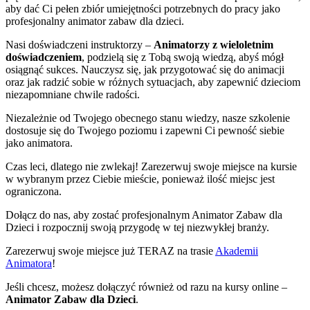
aby dać Ci pełen zbiór umiejętności potrzebnych do pracy jako
profesjonalny animator zabaw dla dzieci.
Nasi doświadczeni instruktorzy –
Animatorzy z wieloletnim
doświadczeniem
, podzielą się z Tobą swoją wiedzą, abyś mógł
osiągnąć sukces. Nauczysz się, jak przygotować się do animacji
oraz jak radzić sobie w różnych sytuacjach, aby zapewnić dzieciom
niezapomniane chwile radości.
Niezależnie od Twojego obecnego stanu wiedzy, nasze szkolenie
dostosuje się do Twojego poziomu i zapewni Ci pewność siebie
jako animatora.
Czas leci, dlatego nie zwlekaj! Zarezerwuj swoje miejsce na kursie
w wybranym przez Ciebie mieście, ponieważ ilość miejsc jest
ograniczona.
Dołącz do nas, aby zostać profesjonalnym Animator Zabaw dla
Dzieci i rozpocznij swoją przygodę w tej niezwykłej branży.
Zarezerwuj swoje miejsce już TERAZ na trasie
Akademii
Animatora
!
Jeśli chcesz, możesz dołączyć również od razu na kursy online –
Animator Zabaw dla Dzieci
.