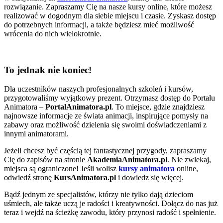
rozwiązanie. Zapraszamy Cię na nasze kursy online, które możesz
realizować w dogodnym dla siebie miejscu i czasie. Zyskasz dostęp
do potrzebnych informacji, a także będziesz mieć możliwość
wrócenia do nich wielokrotnie.
To jednak nie koniec!
Dla uczestników naszych profesjonalnych szkoleń i kursów,
przygotowaliśmy wyjątkowy prezent. Otrzymasz dostęp do Portalu
Animatora –
PortalAnimatora.pl
. To miejsce, gdzie znajdziesz
najnowsze informacje ze świata animacji, inspirujące pomysły na
zabawy oraz możliwość dzielenia się swoimi doświadczeniami z
innymi animatorami.
Jeżeli chcesz być częścią tej fantastycznej przygody, zapraszamy
Cię do zapisów na stronie
AkademiaAnimatora.pl
. Nie zwlekaj,
miejsca są ograniczone! Jeśli wolisz
kursy animatora
online,
odwiedź stronę
KursAnimatora.pl
i dowiedz się więcej.
Bądź jednym ze specjalistów, którzy nie tylko dają dzieciom
uśmiech, ale także uczą je radości i kreatywności. Dołącz do nas już
teraz i wejdź na ścieżkę zawodu, który przynosi radość i spełnienie.