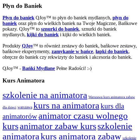
Płyn do Baniek
Płyn do baniek
QJoy™ to płyn do baniek mydlanych,
płyn do
baniek
oraz płyn do wielkich baniek na Twoje Magiczne, Bańkowe
pokazy. QJoy™ to
sznurki do baniek
, sznurki do baniek
mydlanych,
kijki do baniek
i kijki do wielkich baniek.
Produkty
QJoy
™ to również zestawy do baniek, bańkowe zestawy,
bańkowe eksperymenty,
zamykanie w bańce
,
łapki do baniek
,
obręcze do baniek czy rekwizyty do baniek i akcesoria do baniek.
QJoy™ -
Bańki Mydlane
Pełne Radości! :-)
Kurs Animatora
szkolenie na animatora
Warszawa kurs animatora zabaw
kurs na animatora
kurs dla
warszawa
dla dzieci
animator czasu wolnego
animatorów
kurs
animator zabaw kurs
szkolenie
animatora
kurs animatora zabaw
szkolenie