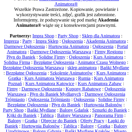
Animatora®
Wszelkie Prawa Zastrzeżone. Kopiowanie, powielanie i
wykorzystywanie treści, zdjęć, grafik jest zabronione.
Informujemy, że podszywanie się pod markę
Akademia
Animatora®
wiąże się z konsekwencjami prawnymi.
Partnerzy:
Impra Shop
:
Party Shop
:
Sklep dla Animatora
:
Impreza
:
Party
:
Impra Sklep
:
Ogłoszenia
:
Akademia Animatora
:
Darmowe Ogłoszenia
:
Hurtownia Animatora
:
Ogłoszenia
:
Portal
Animatora
:
Darmowe Ogłoszenia Warszawa
:
Firmy Regionu
:
Płyn do Baniek
:
Solidne Firmy
:
Ogłoszenia
:
Kurs Animatora
:
Solidna Firma
:
Bezpłatne Ogłoszenia
:
Animator Czasu Wolnego
:
Bezpłatne Ogłoszenia Warszawa
:
sklep animatora
:
Bańki Mydlane
:
Bezpłatne Ogłoszenia
:
Szkolenie Animatorów
:
Kurs Animatora
:
Gratka
:
Kurs Animatora Warszawa
:
Rumia
:
Kurs Animatora
Poznań
:
Kurs Animatora Katowice
:
Kurs Animatora Zabaw
:
Firmy
:
Darmowe Ogłoszenia
:
Kupony Rabatowe
:
Ogłoszenia
Warszawa
:
Płyn do Baniek Mydlanych
:
Darmowe Ogłoszenia
Trójmiasto
:
Ogłoszenia Trójmiasto
:
Ogłoszenia
:
Solidne Firmy
:
Bezpłatne Ogłoszenia
:
Płyn do Baniek
:
Hurtownia Balonów
:
Party Shop
:
Bańki Mydlane
:
Balony Gdańsk
:
Sznurki do Baniek
:
Kijki do Baniek
:
Tablica
:
Balony Warszawa
:
Panorama Firm
:
Balony
:
Gratka
:
Obręcze do Baniek
:
Oferty Pracy
:
Łapki do
Baniek
:
Hurtownia Balonów
:
Tablica
:
Balony
:
Gratka
:
Balony
Urodzinowe
:
Balony Gdynia
:
Bańki Mydlane Kraków
:
Miasto