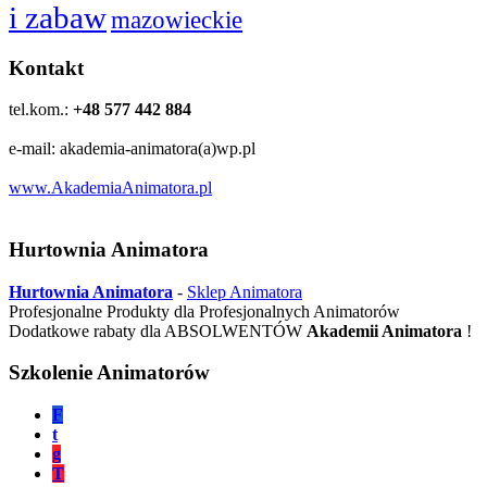
i zabaw
mazowieckie
Kontakt
tel.kom.:
+48 577 442 884
e-mail: akademia-animatora(a)wp.pl
www.AkademiaAnimatora.pl
Hurtownia Animatora
Hurtownia Animatora
-
Sklep Animatora
Profesjonalne Produkty dla Profesjonalnych Animatorów
Dodatkowe rabaty dla ABSOLWENTÓW
Akademii Animatora
!
Szkolenie Animatorów
F
t
g
T