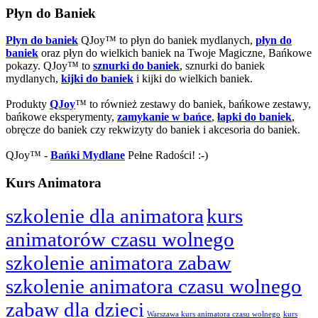
Płyn do Baniek
Płyn do baniek
QJoy™ to płyn do baniek mydlanych,
płyn do
baniek
oraz płyn do wielkich baniek na Twoje Magiczne, Bańkowe
pokazy. QJoy™ to
sznurki do baniek
, sznurki do baniek
mydlanych,
kijki do baniek
i kijki do wielkich baniek.
Produkty
QJoy
™ to również zestawy do baniek, bańkowe zestawy,
bańkowe eksperymenty,
zamykanie w bańce
,
łapki do baniek
,
obręcze do baniek czy rekwizyty do baniek i akcesoria do baniek.
QJoy™ -
Bańki Mydlane
Pełne Radości! :-)
Kurs Animatora
szkolenie dla animatora
kurs
animatorów czasu wolnego
szkolenie animatora zabaw
szkolenie animatora czasu wolnego
zabaw dla dzieci
Warszawa kurs animatora czasu wolnego
kurs