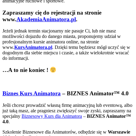
animacyjne ruchowe i sportowe.
Zapraszamy cię do rejestracji na stronie
www.
AkademiaAnimatora.pl
.
Jeżeli jednak termin stacjonarny nie pasuje Ci, lub nie masz
możliwości dojazdu do danego miasta, proponujemy udział w
profesjonalnym kursie animatora online, na stronie
www.
KursAnimatora.pl
. Dzięki temu będziesz mógł uczyć się w
dogodnym dla siebie miejscu i czasie, a także wielokrotnie wracać
do informacji.
…A to nie koniec !
Biznes Kurs Animatora
– BIZNES Animator™ 4.0
Jeśli chcesz prowadzić własną firmę animacyjną lub eventową, albo
już taką masz, ale pragniesz zwiększyć swoje zyski, zapraszamy na
specjalny
Biznesowy Kurs dla Animatora
–
BIZNES Animator™
4.0
.
Szkolenie Biznesowe dla Animatorów, odbędzie się w
Warszawie