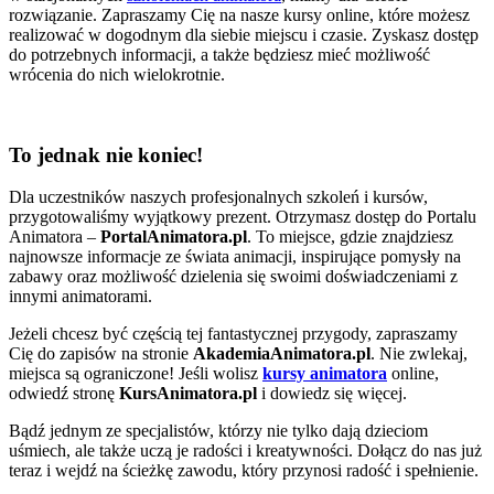
rozwiązanie. Zapraszamy Cię na nasze kursy online, które możesz
realizować w dogodnym dla siebie miejscu i czasie. Zyskasz dostęp
do potrzebnych informacji, a także będziesz mieć możliwość
wrócenia do nich wielokrotnie.
To jednak nie koniec!
Dla uczestników naszych profesjonalnych szkoleń i kursów,
przygotowaliśmy wyjątkowy prezent. Otrzymasz dostęp do Portalu
Animatora –
PortalAnimatora.pl
. To miejsce, gdzie znajdziesz
najnowsze informacje ze świata animacji, inspirujące pomysły na
zabawy oraz możliwość dzielenia się swoimi doświadczeniami z
innymi animatorami.
Jeżeli chcesz być częścią tej fantastycznej przygody, zapraszamy
Cię do zapisów na stronie
AkademiaAnimatora.pl
. Nie zwlekaj,
miejsca są ograniczone! Jeśli wolisz
kursy animatora
online,
odwiedź stronę
KursAnimatora.pl
i dowiedz się więcej.
Bądź jednym ze specjalistów, którzy nie tylko dają dzieciom
uśmiech, ale także uczą je radości i kreatywności. Dołącz do nas już
teraz i wejdź na ścieżkę zawodu, który przynosi radość i spełnienie.