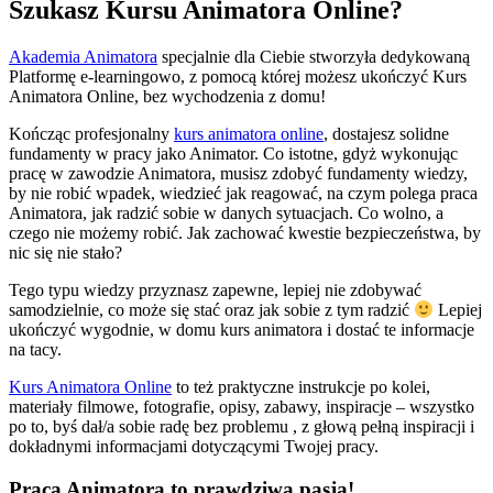
Szukasz Kursu Animatora Online?
Akademia Animatora
specjalnie dla Ciebie stworzyła dedykowaną
Platformę e-learningowo, z pomocą której możesz ukończyć Kurs
Animatora Online, bez wychodzenia z domu!
Kończąc profesjonalny
kurs animatora online
, dostajesz solidne
fundamenty w pracy jako Animator. Co istotne, gdyż wykonując
pracę w zawodzie Animatora, musisz zdobyć fundamenty wiedzy,
by nie robić wpadek, wiedzieć jak reagować, na czym polega praca
Animatora, jak radzić sobie w danych sytuacjach. Co wolno, a
czego nie możemy robić. Jak zachować kwestie bezpieczeństwa, by
nic się nie stało?
Tego typu wiedzy przyznasz zapewne, lepiej nie zdobywać
samodzielnie, co może się stać oraz jak sobie z tym radzić
Lepiej
ukończyć wygodnie, w domu kurs animatora i dostać te informacje
na tacy.
Kurs Animatora Online
to też praktyczne instrukcje po kolei,
materiały filmowe, fotografie, opisy, zabawy, inspiracje – wszystko
po to, byś dał/a sobie radę bez problemu , z głową pełną inspiracji i
dokładnymi informacjami dotyczącymi Twojej pracy.
Praca Animatora to prawdziwa pasja!