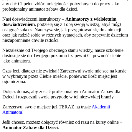
aby dać Ci pełen zbiór umiejętności potrzebnych do pracy jako
profesjonalny animator zabaw dla dzieci.
Nasi doświadczeni instruktorzy –
Animatorzy z wieloletnim
doświadczeniem
, podzielą się z Tobą swoją wiedzą, abyś mógł
osiągnąć sukces. Nauczysz się, jak przygotować się do animacji
oraz jak radzić sobie w różnych sytuacjach, aby zapewnić dzieciom
niezapomniane chwile radości.
Niezależnie od Twojego obecnego stanu wiedzy, nasze szkolenie
dostosuje się do Twojego poziomu i zapewni Ci pewność siebie
jako animatora.
Czas leci, dlatego nie zwlekaj! Zarezerwuj swoje miejsce na kursie
w wybranym przez Ciebie mieście, ponieważ ilość miejsc jest
ograniczona.
Dołącz do nas, aby zostać profesjonalnym Animator Zabaw dla
Dzieci i rozpocznij swoją przygodę w tej niezwykłej branży.
Zarezerwuj swoje miejsce już TERAZ na trasie
Akademii
Animatora
!
Jeśli chcesz, możesz dołączyć również od razu na kursy online –
Animator Zabaw dla Dzieci
.