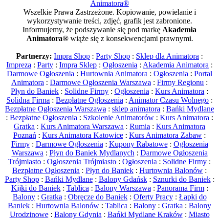
Animatora®
Wszelkie Prawa Zastrzeżone. Kopiowanie, powielanie i
wykorzystywanie treści, zdjęć, grafik jest zabronione.
Informujemy, że podszywanie się pod markę
Akademia
Animatora®
wiąże się z konsekwencjami prawnymi.
Partnerzy:
Impra Shop
:
Party Shop
:
Sklep dla Animatora
:
Impreza
:
Party
:
Impra Sklep
:
Ogłoszenia
:
Akademia Animatora
:
Darmowe Ogłoszenia
:
Hurtownia Animatora
:
Ogłoszenia
:
Portal
Animatora
:
Darmowe Ogłoszenia Warszawa
:
Firmy Regionu
:
Płyn do Baniek
:
Solidne Firmy
:
Ogłoszenia
:
Kurs Animatora
:
Solidna Firma
:
Bezpłatne Ogłoszenia
:
Animator Czasu Wolnego
:
Bezpłatne Ogłoszenia Warszawa
:
sklep animatora
:
Bańki Mydlane
:
Bezpłatne Ogłoszenia
:
Szkolenie Animatorów
:
Kurs Animatora
:
Gratka
:
Kurs Animatora Warszawa
:
Rumia
:
Kurs Animatora
Poznań
:
Kurs Animatora Katowice
:
Kurs Animatora Zabaw
:
Firmy
:
Darmowe Ogłoszenia
:
Kupony Rabatowe
:
Ogłoszenia
Warszawa
:
Płyn do Baniek Mydlanych
:
Darmowe Ogłoszenia
Trójmiasto
:
Ogłoszenia Trójmiasto
:
Ogłoszenia
:
Solidne Firmy
:
Bezpłatne Ogłoszenia
:
Płyn do Baniek
:
Hurtownia Balonów
:
Party Shop
:
Bańki Mydlane
:
Balony Gdańsk
:
Sznurki do Baniek
:
Kijki do Baniek
:
Tablica
:
Balony Warszawa
:
Panorama Firm
:
Balony
:
Gratka
:
Obręcze do Baniek
:
Oferty Pracy
:
Łapki do
Baniek
:
Hurtownia Balonów
:
Tablica
:
Balony
:
Gratka
:
Balony
Urodzinowe
:
Balony Gdynia
:
Bańki Mydlane Kraków
:
Miasto