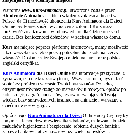
znajdujesz się w idealnym miejscu!
Platforma
www.KursAnimatora.pl
, utworzona została przez
Akademię Animatora
– lidera szkoleń z zakresu animacji w
Polsce, da Ci możliwość ukończenia Kurs Animatora dla Dzieci
Online bez konieczności wychodzenia z domu! Kurs masz
możliwość zrealizowania w odpowiednim dla Ciebie miejscu i
czasie. Bez konieczności dojazdów, w zaciszu własnego domu.
Kurs
ma miejsce poprzez platformę internetową, mamy możliwość
także wysyłki do Ciebie pocztą potrzebne do szkolenia rzeczy – na
własność. Dostaniesz też Swojego opiekuna kursu oraz polsko –
angielski certyfikat.
Kurs Animatora
dla Dzieci Online
ma informacje praktyczne, z
życia wzięte, a nie książkową teorię. Wszystko po to, byś radził/a
sobie bez problemu w czasie Twoich warsztatów. Ponadto,
otrzymujesz również dostęp do materiałów filmowych, opisów po
kolei, zdjęć, nagrań, podcastów, testów utrwalających Twoją
wiedzę, bazy sprawdzonych inspiracji na animacje i warsztaty z
dziećmi i wiele więcej!…
Oprócz tego,
Kurs Animatora dla Dzieci
Online uczy Cię między
innymi: Jak modelować zwierzątka z balonów, malowania buziek
maluchów higienicznie i bezpiecznie, robienia dużych baniek i
zabawy bańkowe, otrzymasz również wiele pomysłów na