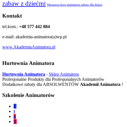
zabaw z dziećmi
Warszawa kurs animatora zabaw dla dzieci
Kontakt
tel.kom.:
+48 577 442 884
e-mail: akademia-animatora(a)wp.pl
www.AkademiaAnimatora.pl
Hurtownia Animatora
Hurtownia Animatora
-
Sklep Animatora
Profesjonalne Produkty dla Profesjonalnych Animatorów
Dodatkowe rabaty dla ABSOLWENTÓW
Akademii Animatora
!
Szkolenie Animatorów
F
t
g
T