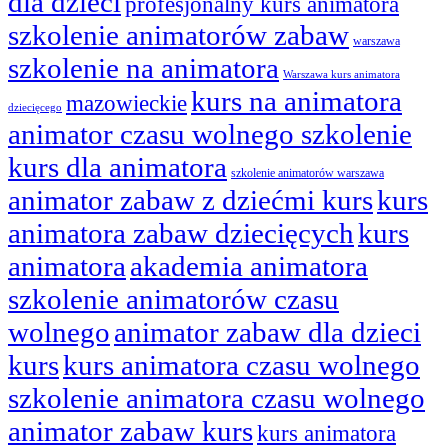
dla dzieci
profesjonalny kurs animatora
szkolenie animatorów zabaw
warszawa
szkolenie na animatora
Warszawa kurs animatora
kurs na animatora
mazowieckie
dziecięcego
animator czasu wolnego szkolenie
kurs dla animatora
szkolenie animatorów warszawa
animator zabaw z dziećmi kurs
kurs
animatora zabaw dziecięcych
kurs
animatora
akademia animatora
szkolenie animatorów czasu
wolnego
animator zabaw dla dzieci
kurs
kurs animatora czasu wolnego
szkolenie animatora czasu wolnego
animator zabaw kurs
kurs animatora