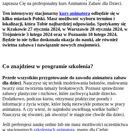
zaprasza Cię na profesjonalny kurs Animatora Zabaw dla Dzieci.
Ten intensywny stacjonarny
kurs animatora
odbędzie się w
kilku miastach Polski. Masz możliwość wyboru terminu i
lokalizacji, która Tobie najbardziej odpowiada. Spotykamy się
w Krakowie 27 stycznia 2024, w Warszawie 28 stycznia 2024, w
Trójmieście 3 lutego 2024 oraz w Poznaniu 10 lutego 2024.
Będzie to nie tylko doskonała okazja do nauki, ale również
świetna zabawa i nawiązanie nowych znajomości.
Co znajdziesz w programie szkolenia?
Przede wszystkim przygotowanie do zawodu animatora zabaw
dla dzieci
. Nauczysz się technik modelowania balonów, malowania
twarzy oraz tworzenia tatuaży brokatowych. Poznasz sprawdzone
zabawy plastyczne i ruchowe, które zachwycą każde dziecko.
Dodatkowo, podczas kursu, otrzymasz praktyczne porady i
informacje z życia wzięte, które będą niezwykle pomocne w pracy
animatora. A czy wiesz, że najmłodsi uwielbiają wielkie bańki?
Nauczysz się również, jak stworzyć te magiczne chwile dla dzieci.
Jeśli preferujesz naukę online lub nie masz możliwości uczestnictwa
w stacjonarnych
szkoleniach animatora
, mamy dla Ciebie