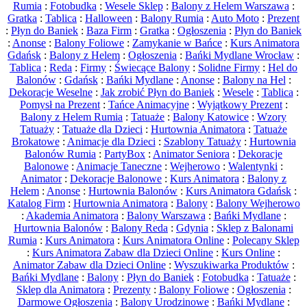
Rumia
:
Fotobudka
:
Wesele Sklep
:
Balony z Helem Warszawa
:
Gratka
:
Tablica
:
Halloween
:
Balony Rumia
:
Auto Moto
:
Prezent
:
Płyn do Baniek
:
Baza Firm
:
Gratka
:
Ogłoszenia
:
Płyn do Baniek
:
Anonse
:
Balony Foliowe
:
Zamykanie w Bańce
:
Kurs Animatora
Gdańsk
:
Balony z Helem
:
Ogłoszenia
:
Bańki Mydlane Wrocław
:
Tablica
:
Reda
:
Firmy
:
Świecące Balony
:
Solidne Firmy
:
Hel do
Balonów
:
Gdańsk
:
Bańki Mydlane
:
Anonse
:
Balony na Hel
:
Dekoracje Weselne
:
Jak zrobić Płyn do Baniek
:
Wesele
:
Tablica
:
Pomysł na Prezent
:
Tańce Animacyjne
:
Wyjątkowy Prezent
:
Balony z Helem Rumia
:
Tatuaże
:
Balony Katowice
:
Wzory
Tatuaży
:
Tatuaże dla Dzieci
:
Hurtownia Animatora
:
Tatuaże
Brokatowe
:
Animacje dla Dzieci
:
Szablony Tatuaży
:
Hurtownia
Balonów Rumia
:
PartyBox
:
Animator Seniora
:
Dekoracje
Balonowe
:
Animacje Taneczne
:
Wejherowo
:
Walentynki
:
Animator
:
Dekoracje Balonowe
:
Kurs Animatora
:
Balony z
Helem
:
Anonse
:
Hurtownia Balonów
:
Kurs Animatora Gdańsk
:
Katalog Firm
:
Hurtownia Animatora
:
Balony
:
Balony Wejherowo
:
Akademia Animatora
:
Balony Warszawa
:
Bańki Mydlane
:
Hurtownia Balonów
:
Balony Reda
:
Gdynia
:
Sklep z Balonami
Rumia
:
Kurs Animatora
:
Kurs Animatora Online
:
Polecany Sklep
:
Kurs Animatora Zabaw dla Dzieci Online
:
Kurs Online
:
Animator Zabaw dla Dzieci Online
:
Wyszukiwarka Produktów
:
Bańki Mydlane
:
Balony
:
Płyn do Baniek
:
Fotobudka
:
Tatuaże
:
Sklep dla Animatora
:
Prezenty
:
Balony Foliowe
:
Ogłoszenia
:
Darmowe Ogłoszenia
:
Balony Urodzinowe
:
Bańki Mydlane
: