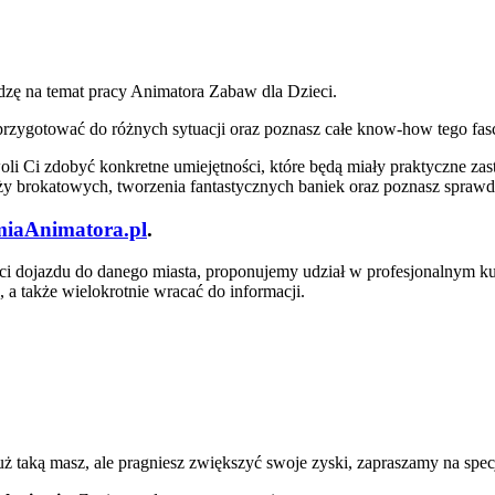
zę na temat pracy Animatora Zabaw dla Dzieci.
ię przygotować do różnych sytuacji oraz poznasz całe know-how tego f
 Ci zdobyć konkretne umiejętności, które będą miały praktyczne za
uaży brokatowych, tworzenia fantastycznych baniek oraz poznasz spra
iaAnimatora.pl
.
ości dojazdu do danego miasta, proponujemy udział w profesjonalnym ku
 a także wielokrotnie wracać do informacji.
uż taką masz, ale pragniesz zwiększyć swoje zyski, zapraszamy na spe