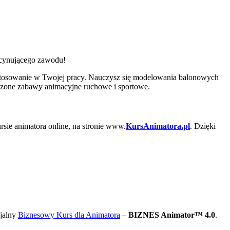
ascynującego zawodu!
stosowanie w Twojej pracy. Nauczysz się modelowania balonowych
wdzone zabawy animacyjne ruchowe i sportowe.
rsie animatora online, na stronie www.
KursAnimatora.pl
. Dzięki
cjalny
Biznesowy Kurs dla Animatora
–
BIZNES Animator™ 4.0
.