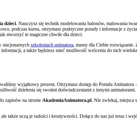
a dzieci
. Nauczysz się technik modelowania balonów, malowania twar
owo, podczas kursu, otrzymasz praktyczne porady i informacje z życi
jak stworzyć te magiczne chwile dla dzieci.
 w stacjonarnych
szkoleniach animatora
, mamy dla Ciebie rozwiązanie. 
 informacji, a także będziesz mieć możliwość wrócenia do nich wielokr
towaliśmy wyjątkowy prezent. Otrzymasz dostęp do Portalu Animatora 
możliwość dzielenia się swoimi doświadczeniami z innymi animatorami.
 do zapisów na stronie
AkademiaAnimatora.pl
. Nie zwlekaj, miejsca 
ale także uczą je radości i kreatywności. Dołącz do nas już teraz i wej