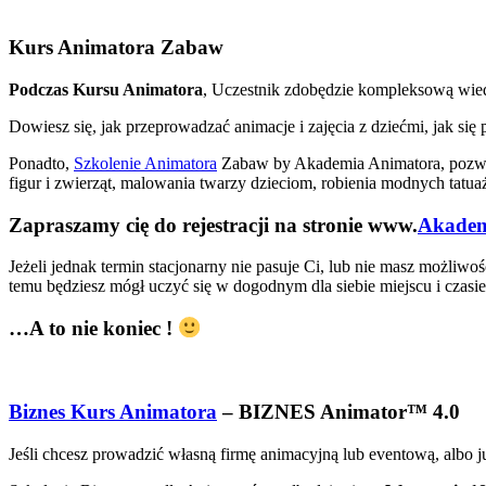
Kurs Animatora Zabaw
Podczas Kursu Animatora
, Uczestnik zdobędzie kompleksową wied
Dowiesz się, jak przeprowadzać animacje i zajęcia z dziećmi, jak s
Ponadto,
Szkolenie Animatora
Zabaw by Akademia Animatora, pozwoli
figur i zwierząt, malowania twarzy dzieciom, robienia modnych tat
Zapraszamy cię do rejestracji na stronie www.
Akadem
Jeżeli jednak termin stacjonarny nie pasuje Ci, lub nie masz możliw
temu będziesz mógł uczyć się w dogodnym dla siebie miejscu i czasie,
…A to nie koniec !
Biznes Kurs Animatora
– BIZNES Animator™ 4.0
Jeśli chcesz prowadzić własną firmę animacyjną lub eventową, albo j