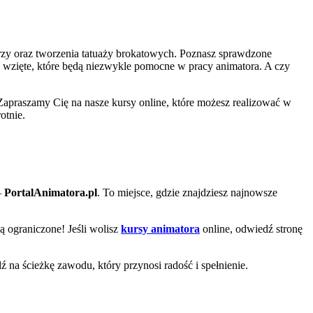
zy oraz tworzenia tatuaży brokatowych. Poznasz sprawdzone
a wzięte, które będą niezwykle pomocne w pracy animatora. A czy
Zapraszamy Cię na nasze kursy online, które możesz realizować w
otnie.
–
PortalAnimatora.pl
. To miejsce, gdzie znajdziesz najnowsze
są ograniczone! Jeśli wolisz
kursy animatora
online, odwiedź stronę
dź na ścieżkę zawodu, który przynosi radość i spełnienie.