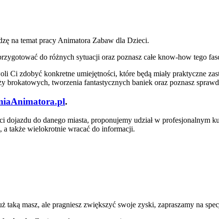
zę na temat pracy Animatora Zabaw dla Dzieci.
ię przygotować do różnych sytuacji oraz poznasz całe know-how tego f
 Ci zdobyć konkretne umiejętności, które będą miały praktyczne za
uaży brokatowych, tworzenia fantastycznych baniek oraz poznasz spra
iaAnimatora.pl
.
ości dojazdu do danego miasta, proponujemy udział w profesjonalnym ku
 a także wielokrotnie wracać do informacji.
uż taką masz, ale pragniesz zwiększyć swoje zyski, zapraszamy na spe