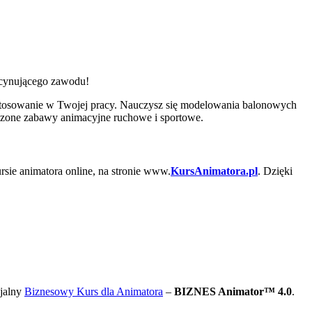
ascynującego zawodu!
stosowanie w Twojej pracy. Nauczysz się modelowania balonowych
wdzone zabawy animacyjne ruchowe i sportowe.
rsie animatora online, na stronie www.
KursAnimatora.pl
. Dzięki
cjalny
Biznesowy Kurs dla Animatora
–
BIZNES Animator™ 4.0
.