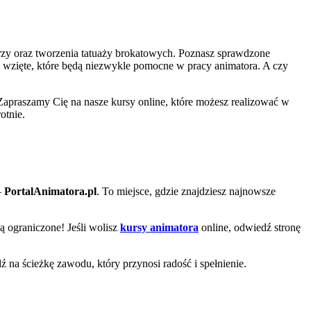
zy oraz tworzenia tatuaży brokatowych. Poznasz sprawdzone
a wzięte, które będą niezwykle pomocne w pracy animatora. A czy
Zapraszamy Cię na nasze kursy online, które możesz realizować w
otnie.
–
PortalAnimatora.pl
. To miejsce, gdzie znajdziesz najnowsze
są ograniczone! Jeśli wolisz
kursy animatora
online, odwiedź stronę
dź na ścieżkę zawodu, który przynosi radość i spełnienie.