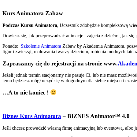
Kurs Animatora Zabaw
Podczas Kursu Animatora
, Uczestnik zdobędzie kompleksową wied
Dowiesz się, jak przeprowadzać animacje i zajęcia z dziećmi, jak s
Ponadto,
Szkolenie Animatora
Zabaw by Akademia Animatora, pozwoli
figur i zwierząt, malowania twarzy dzieciom, robienia modnych tat
Zapraszamy cię do rejestracji na stronie www.
Akadem
Jeżeli jednak termin stacjonarny nie pasuje Ci, lub nie masz możliw
temu będziesz mógł uczyć się w dogodnym dla siebie miejscu i czasie,
…A to nie koniec !
Biznes Kurs Animatora
– BIZNES Animator™ 4.0
Jeśli chcesz prowadzić własną firmę animacyjną lub eventową, albo j