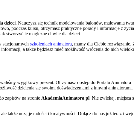
a dzieci
. Nauczysz się technik modelowania balonów, malowania twar
owo, podczas kursu, otrzymasz praktyczne porady i informacje z życi
jak stworzyć te magiczne chwile dla dzieci.
 w stacjonarnych
szkoleniach animatora
, mamy dla Ciebie rozwiązanie. 
 informacji, a także będziesz mieć możliwość wrócenia do nich wielokr
towaliśmy wyjątkowy prezent. Otrzymasz dostęp do Portalu Animatora 
możliwość dzielenia się swoimi doświadczeniami z innymi animatorami.
 do zapisów na stronie
AkademiaAnimatora.pl
. Nie zwlekaj, miejsca 
ale także uczą je radości i kreatywności. Dołącz do nas już teraz i wej