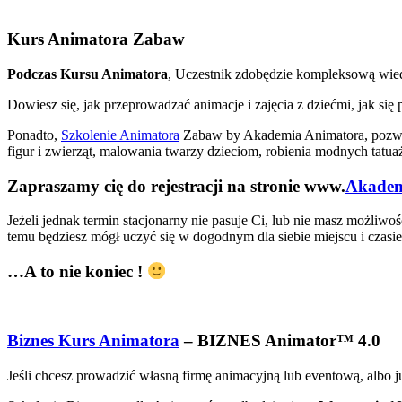
Kurs Animatora Zabaw
Podczas Kursu Animatora
, Uczestnik zdobędzie kompleksową wied
Dowiesz się, jak przeprowadzać animacje i zajęcia z dziećmi, jak s
Ponadto,
Szkolenie Animatora
Zabaw by Akademia Animatora, pozwoli
figur i zwierząt, malowania twarzy dzieciom, robienia modnych tat
Zapraszamy cię do rejestracji na stronie www.
Akadem
Jeżeli jednak termin stacjonarny nie pasuje Ci, lub nie masz możliw
temu będziesz mógł uczyć się w dogodnym dla siebie miejscu i czasie,
…A to nie koniec !
Biznes Kurs Animatora
– BIZNES Animator™ 4.0
Jeśli chcesz prowadzić własną firmę animacyjną lub eventową, albo j