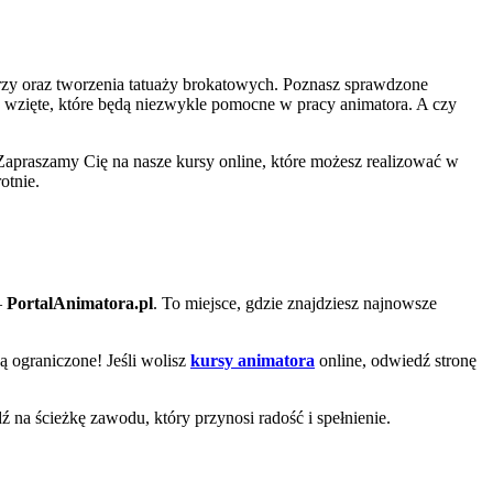
zy oraz tworzenia tatuaży brokatowych. Poznasz sprawdzone
a wzięte, które będą niezwykle pomocne w pracy animatora. A czy
Zapraszamy Cię na nasze kursy online, które możesz realizować w
otnie.
–
PortalAnimatora.pl
. To miejsce, gdzie znajdziesz najnowsze
są ograniczone! Jeśli wolisz
kursy animatora
online, odwiedź stronę
dź na ścieżkę zawodu, który przynosi radość i spełnienie.