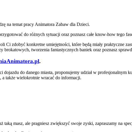
zę na temat pracy Animatora Zabaw dla Dzieci.
ię przygotować do różnych sytuacji oraz poznasz całe know-how tego f
 Ci zdobyć konkretne umiejętności, które będą miały praktyczne za
uaży brokatowych, tworzenia fantastycznych baniek oraz poznasz spra
iaAnimatora.pl
.
ości dojazdu do danego miasta, proponujemy udział w profesjonalnym ku
 a także wielokrotnie wracać do informacji.
uż taką masz, ale pragniesz zwiększyć swoje zyski, zapraszamy na spe