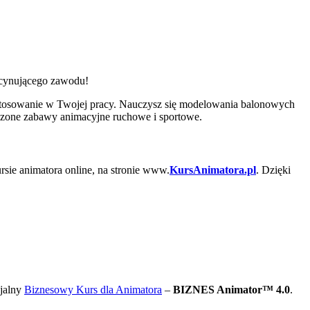
ascynującego zawodu!
stosowanie w Twojej pracy. Nauczysz się modelowania balonowych
wdzone zabawy animacyjne ruchowe i sportowe.
rsie animatora online, na stronie www.
KursAnimatora.pl
. Dzięki
cjalny
Biznesowy Kurs dla Animatora
–
BIZNES Animator™ 4.0
.