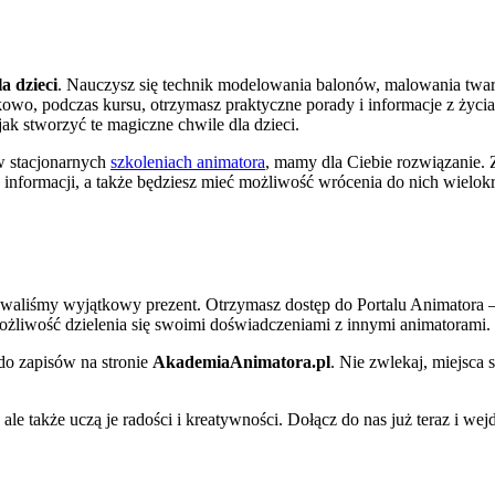
a dzieci
. Nauczysz się technik modelowania balonów, malowania twar
owo, podczas kursu, otrzymasz praktyczne porady i informacje z życi
jak stworzyć te magiczne chwile dla dzieci.
 w stacjonarnych
szkoleniach animatora
, mamy dla Ciebie rozwiązanie. 
 informacji, a także będziesz mieć możliwość wrócenia do nich wielokr
towaliśmy wyjątkowy prezent. Otrzymasz dostęp do Portalu Animatora 
możliwość dzielenia się swoimi doświadczeniami z innymi animatorami.
 do zapisów na stronie
AkademiaAnimatora.pl
. Nie zwlekaj, miejsca 
ale także uczą je radości i kreatywności. Dołącz do nas już teraz i wej