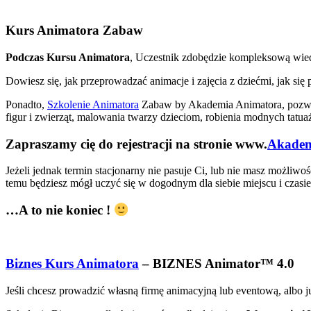
Kurs Animatora Zabaw
Podczas Kursu Animatora
, Uczestnik zdobędzie kompleksową wied
Dowiesz się, jak przeprowadzać animacje i zajęcia z dziećmi, jak s
Ponadto,
Szkolenie Animatora
Zabaw by Akademia Animatora, pozwoli
figur i zwierząt, malowania twarzy dzieciom, robienia modnych tat
Zapraszamy cię do rejestracji na stronie www.
Akadem
Jeżeli jednak termin stacjonarny nie pasuje Ci, lub nie masz możliw
temu będziesz mógł uczyć się w dogodnym dla siebie miejscu i czasie,
…A to nie koniec !
Biznes Kurs Animatora
– BIZNES Animator™ 4.0
Jeśli chcesz prowadzić własną firmę animacyjną lub eventową, albo j