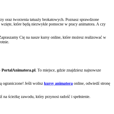
zy oraz tworzenia tatuaży brokatowych. Poznasz sprawdzone
a wzięte, które będą niezwykle pomocne w pracy animatora. A czy
Zapraszamy Cię na nasze kursy online, które możesz realizować w
otnie.
–
PortalAnimatora.pl
. To miejsce, gdzie znajdziesz najnowsze
są ograniczone! Jeśli wolisz
kursy animatora
online, odwiedź stronę
dź na ścieżkę zawodu, który przynosi radość i spełnienie.