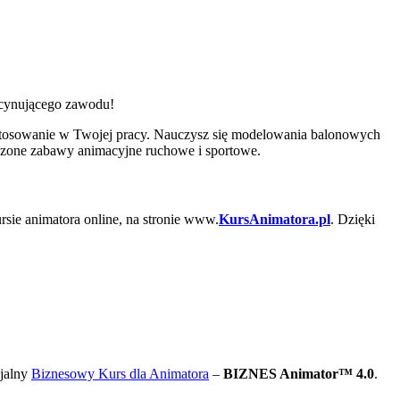
ascynującego zawodu!
stosowanie w Twojej pracy. Nauczysz się modelowania balonowych
wdzone zabawy animacyjne ruchowe i sportowe.
rsie animatora online, na stronie www.
KursAnimatora.pl
. Dzięki
cjalny
Biznesowy Kurs dla Animatora
–
BIZNES Animator™ 4.0
.