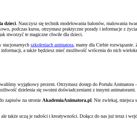
a dzieci
. Nauczysz się technik modelowania balonów, malowania twar
owo, podczas kursu, otrzymasz praktyczne porady i informacje z życi
jak stworzyć te magiczne chwile dla dzieci.
 w stacjonarnych
szkoleniach animatora
, mamy dla Ciebie rozwiązanie. 
 informacji, a także będziesz mieć możliwość wrócenia do nich wielokr
towaliśmy wyjątkowy prezent. Otrzymasz dostęp do Portalu Animatora 
możliwość dzielenia się swoimi doświadczeniami z innymi animatorami.
 do zapisów na stronie
AkademiaAnimatora.pl
. Nie zwlekaj, miejsca 
ale także uczą je radości i kreatywności. Dołącz do nas już teraz i wej