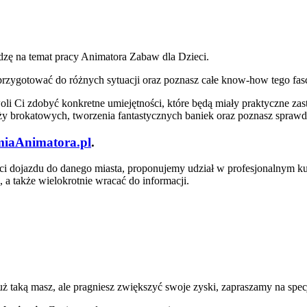
zę na temat pracy Animatora Zabaw dla Dzieci.
ię przygotować do różnych sytuacji oraz poznasz całe know-how tego f
 Ci zdobyć konkretne umiejętności, które będą miały praktyczne za
uaży brokatowych, tworzenia fantastycznych baniek oraz poznasz spra
iaAnimatora.pl
.
ości dojazdu do danego miasta, proponujemy udział w profesjonalnym ku
 a także wielokrotnie wracać do informacji.
uż taką masz, ale pragniesz zwiększyć swoje zyski, zapraszamy na spe