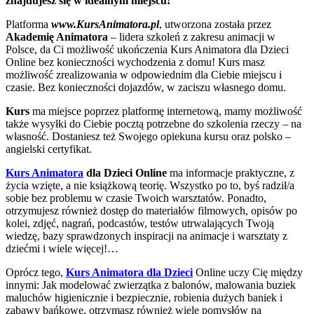
znajdujesz się w idealnym miejscu!
Platforma
www.KursAnimatora.pl
, utworzona została przez
Akademię Animatora
– lidera szkoleń z zakresu animacji w
Polsce, da Ci możliwość ukończenia Kurs Animatora dla Dzieci
Online bez konieczności wychodzenia z domu! Kurs masz
możliwość zrealizowania w odpowiednim dla Ciebie miejscu i
czasie. Bez konieczności dojazdów, w zaciszu własnego domu.
Kurs
ma miejsce poprzez platformę internetową, mamy możliwość
także wysyłki do Ciebie pocztą potrzebne do szkolenia rzeczy – na
własność. Dostaniesz też Swojego opiekuna kursu oraz polsko –
angielski certyfikat.
Kurs Animatora
dla Dzieci Online
ma informacje praktyczne, z
życia wzięte, a nie książkową teorię. Wszystko po to, byś radził/a
sobie bez problemu w czasie Twoich warsztatów. Ponadto,
otrzymujesz również dostęp do materiałów filmowych, opisów po
kolei, zdjęć, nagrań, podcastów, testów utrwalających Twoją
wiedzę, bazy sprawdzonych inspiracji na animacje i warsztaty z
dziećmi i wiele więcej!…
Oprócz tego,
Kurs Animatora dla Dzieci
Online uczy Cię między
innymi: Jak modelować zwierzątka z balonów, malowania buziek
maluchów higienicznie i bezpiecznie, robienia dużych baniek i
zabawy bańkowe, otrzymasz również wiele pomysłów na