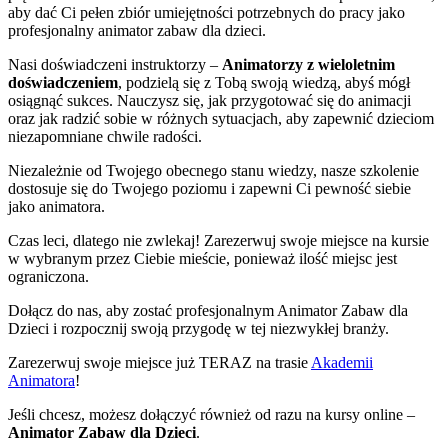
aby dać Ci pełen zbiór umiejętności potrzebnych do pracy jako
profesjonalny animator zabaw dla dzieci.
Nasi doświadczeni instruktorzy –
Animatorzy z wieloletnim
doświadczeniem
, podzielą się z Tobą swoją wiedzą, abyś mógł
osiągnąć sukces. Nauczysz się, jak przygotować się do animacji
oraz jak radzić sobie w różnych sytuacjach, aby zapewnić dzieciom
niezapomniane chwile radości.
Niezależnie od Twojego obecnego stanu wiedzy, nasze szkolenie
dostosuje się do Twojego poziomu i zapewni Ci pewność siebie
jako animatora.
Czas leci, dlatego nie zwlekaj! Zarezerwuj swoje miejsce na kursie
w wybranym przez Ciebie mieście, ponieważ ilość miejsc jest
ograniczona.
Dołącz do nas, aby zostać profesjonalnym Animator Zabaw dla
Dzieci i rozpocznij swoją przygodę w tej niezwykłej branży.
Zarezerwuj swoje miejsce już TERAZ na trasie
Akademii
Animatora
!
Jeśli chcesz, możesz dołączyć również od razu na kursy online –
Animator Zabaw dla Dzieci
.