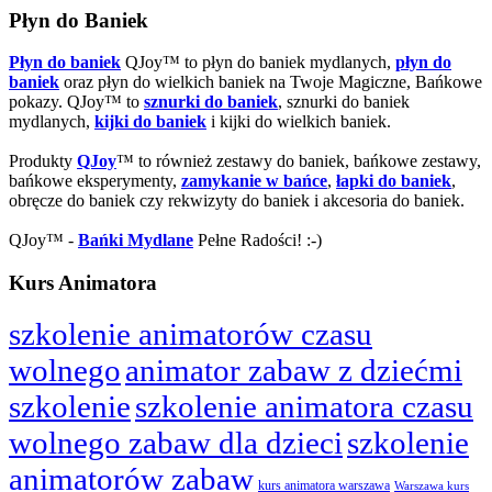
Płyn do Baniek
Płyn do baniek
QJoy™ to płyn do baniek mydlanych,
płyn do
baniek
oraz płyn do wielkich baniek na Twoje Magiczne, Bańkowe
pokazy. QJoy™ to
sznurki do baniek
, sznurki do baniek
mydlanych,
kijki do baniek
i kijki do wielkich baniek.
Produkty
QJoy
™ to również zestawy do baniek, bańkowe zestawy,
bańkowe eksperymenty,
zamykanie w bańce
,
łapki do baniek
,
obręcze do baniek czy rekwizyty do baniek i akcesoria do baniek.
QJoy™ -
Bańki Mydlane
Pełne Radości! :-)
Kurs Animatora
szkolenie animatorów czasu
wolnego
animator zabaw z dziećmi
szkolenie
szkolenie animatora czasu
wolnego zabaw dla dzieci
szkolenie
animatorów zabaw
kurs animatora warszawa
Warszawa kurs