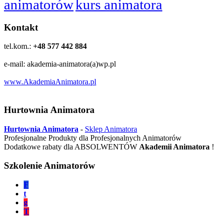
animatorów
kurs animatora
Kontakt
tel.kom.:
+48 577 442 884
e-mail: akademia-animatora(a)wp.pl
www.AkademiaAnimatora.pl
Hurtownia Animatora
Hurtownia Animatora
-
Sklep Animatora
Profesjonalne Produkty dla Profesjonalnych Animatorów
Dodatkowe rabaty dla ABSOLWENTÓW
Akademii Animatora
!
Szkolenie Animatorów
F
t
g
T