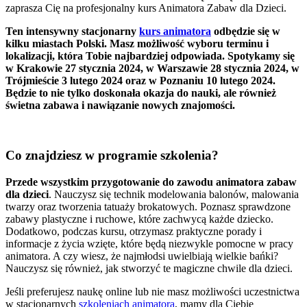
zaprasza Cię na profesjonalny kurs Animatora Zabaw dla Dzieci.
Ten intensywny stacjonarny
kurs animatora
odbędzie się w
kilku miastach Polski. Masz możliwość wyboru terminu i
lokalizacji, która Tobie najbardziej odpowiada. Spotykamy się
w Krakowie 27 stycznia 2024, w Warszawie 28 stycznia 2024, w
Trójmieście 3 lutego 2024 oraz w Poznaniu 10 lutego 2024.
Będzie to nie tylko doskonała okazja do nauki, ale również
świetna zabawa i nawiązanie nowych znajomości.
Co znajdziesz w programie szkolenia?
Przede wszystkim przygotowanie do zawodu animatora zabaw
dla dzieci
. Nauczysz się technik modelowania balonów, malowania
twarzy oraz tworzenia tatuaży brokatowych. Poznasz sprawdzone
zabawy plastyczne i ruchowe, które zachwycą każde dziecko.
Dodatkowo, podczas kursu, otrzymasz praktyczne porady i
informacje z życia wzięte, które będą niezwykle pomocne w pracy
animatora. A czy wiesz, że najmłodsi uwielbiają wielkie bańki?
Nauczysz się również, jak stworzyć te magiczne chwile dla dzieci.
Jeśli preferujesz naukę online lub nie masz możliwości uczestnictwa
w stacjonarnych
szkoleniach animatora
, mamy dla Ciebie