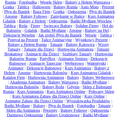
Rumia
:
Fotobudka
:
Wesele Sklep
:
Balony z Helem Warszawa
:
Gratka
:
Tablica
:
Halloween
:
Balony Rumia
:
Auto Moto
:
Prezent
:
Płyn do Baniek
:
Baza Firm
:
Gratka
:
Ogłoszenia
:
Płyn do Baniek
:
Anonse
:
Balony Foliowe
:
Zamykanie w Bańce
:
Kurs Animatora
Gdańsk
:
Balony z Helem
:
Ogłoszenia
:
Bańki Mydlane Wrocław
:
Tablica
:
Reda
:
Firmy
:
Świecące Balony
:
Solidne Firmy
:
Hel do
Balonów
:
Gdańsk
:
Bańki Mydlane
:
Anonse
:
Balony na Hel
:
Dekoracje Weselne
:
Jak zrobić Płyn do Baniek
:
Wesele
:
Tablica
:
Pomysł na Prezent
:
Tańce Animacyjne
:
Wyjątkowy Prezent
:
Balony z Helem Rumia
:
Tatuaże
:
Balony Katowice
:
Wzory
Tatuaży
:
Tatuaże dla Dzieci
:
Hurtownia Animatora
:
Tatuaże
Brokatowe
:
Animacje dla Dzieci
:
Szablony Tatuaży
:
Hurtownia
Balonów Rumia
:
PartyBox
:
Animator Seniora
:
Dekoracje
Balonowe
:
Animacje Taneczne
:
Wejherowo
:
Walentynki
:
Animator
:
Dekoracje Balonowe
:
Kurs Animatora
:
Balony z
Helem
:
Anonse
:
Hurtownia Balonów
:
Kurs Animatora Gdańsk
:
Katalog Firm
:
Hurtownia Animatora
:
Balony
:
Balony Wejherowo
:
Akademia Animatora
:
Balony Warszawa
:
Bańki Mydlane
:
Hurtownia Balonów
:
Balony Reda
:
Gdynia
:
Sklep z Balonami
Rumia
:
Kurs Animatora
:
Kurs Animatora Online
:
Polecany Sklep
:
Kurs Animatora Zabaw dla Dzieci Online
:
Kurs Online
:
Animator Zabaw dla Dzieci Online
:
Wyszukiwarka Produktów
:
Bańki Mydlane
:
Balony
:
Płyn do Baniek
:
Fotobudka
:
Tatuaże
:
Sklep dla Animatora
:
Prezenty
:
Balony Foliowe
:
Ogłoszenia
:
Darmowe Ogłoszenia
:
Balony Urodzinowe
:
Bańki Mydlane
: