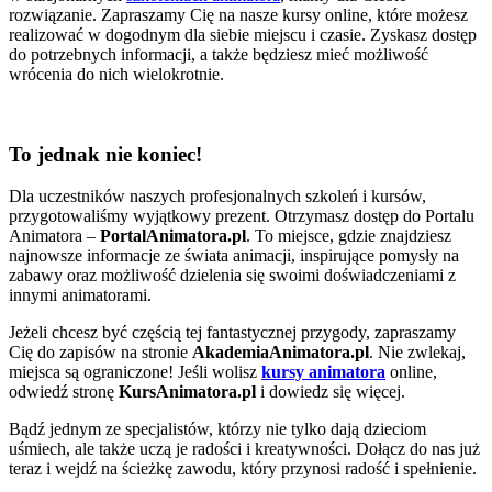
rozwiązanie. Zapraszamy Cię na nasze kursy online, które możesz
realizować w dogodnym dla siebie miejscu i czasie. Zyskasz dostęp
do potrzebnych informacji, a także będziesz mieć możliwość
wrócenia do nich wielokrotnie.
To jednak nie koniec!
Dla uczestników naszych profesjonalnych szkoleń i kursów,
przygotowaliśmy wyjątkowy prezent. Otrzymasz dostęp do Portalu
Animatora –
PortalAnimatora.pl
. To miejsce, gdzie znajdziesz
najnowsze informacje ze świata animacji, inspirujące pomysły na
zabawy oraz możliwość dzielenia się swoimi doświadczeniami z
innymi animatorami.
Jeżeli chcesz być częścią tej fantastycznej przygody, zapraszamy
Cię do zapisów na stronie
AkademiaAnimatora.pl
. Nie zwlekaj,
miejsca są ograniczone! Jeśli wolisz
kursy animatora
online,
odwiedź stronę
KursAnimatora.pl
i dowiedz się więcej.
Bądź jednym ze specjalistów, którzy nie tylko dają dzieciom
uśmiech, ale także uczą je radości i kreatywności. Dołącz do nas już
teraz i wejdź na ścieżkę zawodu, który przynosi radość i spełnienie.