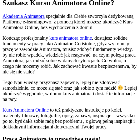
Szukasz Kursu Animatora Online?
Akademia Animatora
specjalnie dla Ciebie stworzyła dedykowaną
Platformę e-learningowo, z pomocą której możesz ukończyć Kurs
Animatora Online, bez wychodzenia z domu!
Kończąc profesjonalny
kurs animatora online
, dostajesz solidne
fundamenty w pracy jako Animator. Co istotne, gdyż wykonując
pracę w zawodzie Animatora, musisz zdobyć fundamenty wiedzy,
by nie robić wpadek, wiedzieć jak reagować, na czym polega praca
Animatora, jak radzić sobie w danych sytuacjach. Co wolno, a
czego nie możemy robić. Jak zachować kwestie bezpieczeństwa, by
nic się nie stało?
Tego typu wiedzy przyznasz zapewne, lepiej nie zdobywać
samodzielnie, co może się stać oraz jak sobie z tym radzić
Lepiej
ukończyć wygodnie, w domu kurs animatora i dostać te informacje
na tacy.
Kurs Animatora Online
to też praktyczne instrukcje po kolei,
materiały filmowe, fotografie, opisy, zabawy, inspiracje – wszystko
po to, byś dał/a sobie radę bez problemu , z głową pełną inspiracji i
dokładnymi informacjami dotyczącymi Twojej pracy.
Praca Animatora to prawdziwa pasja!