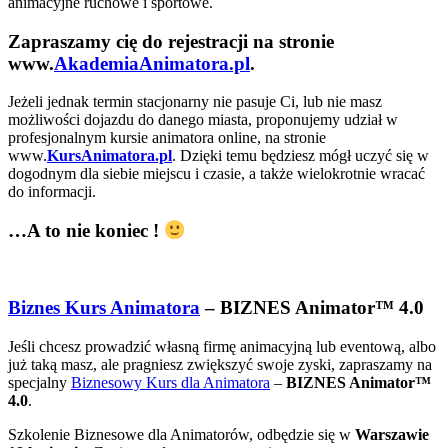
animacyjne ruchowe i sportowe.
Zapraszamy cię do rejestracji na stronie
www.
AkademiaAnimatora.pl
.
Jeżeli jednak termin stacjonarny nie pasuje Ci, lub nie masz
możliwości dojazdu do danego miasta, proponujemy udział w
profesjonalnym kursie animatora online, na stronie
www.
KursAnimatora.pl
. Dzięki temu będziesz mógł uczyć się w
dogodnym dla siebie miejscu i czasie, a także wielokrotnie wracać
do informacji.
…A to nie koniec !
Biznes Kurs Animatora
– BIZNES Animator™ 4.0
Jeśli chcesz prowadzić własną firmę animacyjną lub eventową, albo
już taką masz, ale pragniesz zwiększyć swoje zyski, zapraszamy na
specjalny
Biznesowy Kurs dla Animatora
–
BIZNES Animator™
4.0
.
Szkolenie Biznesowe dla Animatorów, odbędzie się w
Warszawie