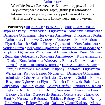
Animatora®
Wszelkie Prawa Zastrzeżone. Kopiowanie, powielanie i
wykorzystywanie treści, zdjęć, grafik jest zabronione.
Informujemy, że podszywanie się pod markę
Akademia
Animatora®
wiąże się z konsekwencjami prawnymi.
Partnerzy:
Impra Shop
:
Party Shop
:
Sklep dla Animatora
:
Impreza
:
Party
:
Impra Sklep
:
Ogłoszenia
:
Akademia Animatora
:
Darmowe Ogłoszenia
:
Hurtownia Animatora
:
Ogłoszenia
:
Portal
Animatora
:
Darmowe Ogłoszenia Warszawa
:
Firmy Regionu
:
Płyn do Baniek
:
Solidne Firmy
:
Ogłoszenia
:
Kurs Animatora
:
Solidna Firma
:
Bezpłatne Ogłoszenia
:
Animator Czasu Wolnego
:
Bezpłatne Ogłoszenia Warszawa
:
sklep animatora
:
Bańki Mydlane
:
Bezpłatne Ogłoszenia
:
Szkolenie Animatorów
:
Kurs Animatora
:
Gratka
:
Kurs Animatora Warszawa
:
Rumia
:
Kurs Animatora
Poznań
:
Kurs Animatora Katowice
:
Kurs Animatora Zabaw
:
Firmy
:
Darmowe Ogłoszenia
:
Kupony Rabatowe
:
Ogłoszenia
Warszawa
:
Płyn do Baniek Mydlanych
:
Darmowe Ogłoszenia
Trójmiasto
:
Ogłoszenia Trójmiasto
:
Ogłoszenia
:
Solidne Firmy
:
Bezpłatne Ogłoszenia
:
Płyn do Baniek
:
Hurtownia Balonów
:
Party Shop
:
Bańki Mydlane
:
Balony Gdańsk
:
Sznurki do Baniek
:
Kijki do Baniek
:
Tablica
:
Balony Warszawa
:
Panorama Firm
:
Balony
:
Gratka
:
Obręcze do Baniek
:
Oferty Pracy
:
Łapki do
Baniek
:
Hurtownia Balonów
:
Tablica
:
Balony
:
Gratka
:
Balony
Urodzinowe
:
Balony Gdynia
:
Bańki Mydlane Kraków
:
Miasto