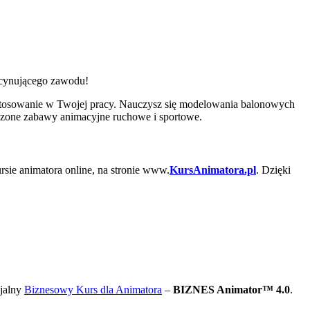
ascynującego zawodu!
stosowanie w Twojej pracy. Nauczysz się modelowania balonowych
wdzone zabawy animacyjne ruchowe i sportowe.
rsie animatora online, na stronie www.
KursAnimatora.pl
. Dzięki
cjalny
Biznesowy Kurs dla Animatora
–
BIZNES Animator™ 4.0
.