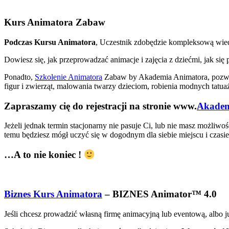
Kurs Animatora Zabaw
Podczas Kursu Animatora
, Uczestnik zdobędzie kompleksową wied
Dowiesz się, jak przeprowadzać animacje i zajęcia z dziećmi, jak s
Ponadto,
Szkolenie Animatora
Zabaw by Akademia Animatora, pozwoli
figur i zwierząt, malowania twarzy dzieciom, robienia modnych tat
Zapraszamy cię do rejestracji na stronie www.
Akadem
Jeżeli jednak termin stacjonarny nie pasuje Ci, lub nie masz możliw
temu będziesz mógł uczyć się w dogodnym dla siebie miejscu i czasie,
…A to nie koniec !
Biznes Kurs Animatora
– BIZNES Animator™ 4.0
Jeśli chcesz prowadzić własną firmę animacyjną lub eventową, albo j