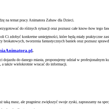
zę na temat pracy Animatora Zabaw dla Dzieci.
ię przygotować do różnych sytuacji oraz poznasz całe know-how tego f
 Ci zdobyć konkretne umiejętności, które będą miały praktyczne za
uaży brokatowych, tworzenia fantastycznych baniek oraz poznasz spra
iaAnimatora.pl
.
ości dojazdu do danego miasta, proponujemy udział w profesjonalnym ku
 a także wielokrotnie wracać do informacji.
uż taką masz, ale pragniesz zwiększyć swoje zyski, zapraszamy na spe