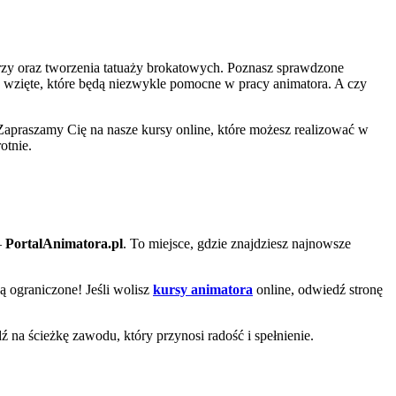
zy oraz tworzenia tatuaży brokatowych. Poznasz sprawdzone
a wzięte, które będą niezwykle pomocne w pracy animatora. A czy
Zapraszamy Cię na nasze kursy online, które możesz realizować w
otnie.
–
PortalAnimatora.pl
. To miejsce, gdzie znajdziesz najnowsze
są ograniczone! Jeśli wolisz
kursy animatora
online, odwiedź stronę
dź na ścieżkę zawodu, który przynosi radość i spełnienie.