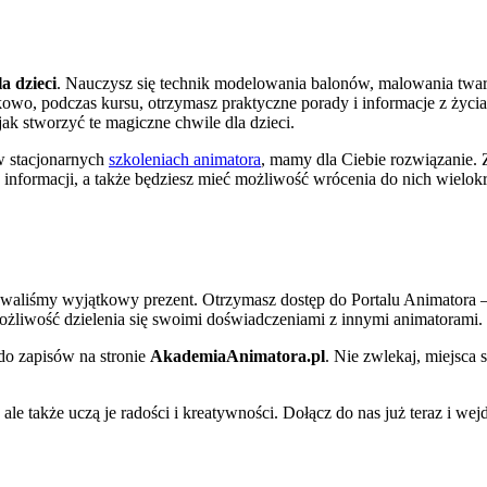
a dzieci
. Nauczysz się technik modelowania balonów, malowania twar
owo, podczas kursu, otrzymasz praktyczne porady i informacje z życi
jak stworzyć te magiczne chwile dla dzieci.
 w stacjonarnych
szkoleniach animatora
, mamy dla Ciebie rozwiązanie. 
 informacji, a także będziesz mieć możliwość wrócenia do nich wielokr
towaliśmy wyjątkowy prezent. Otrzymasz dostęp do Portalu Animatora 
możliwość dzielenia się swoimi doświadczeniami z innymi animatorami.
 do zapisów na stronie
AkademiaAnimatora.pl
. Nie zwlekaj, miejsca 
ale także uczą je radości i kreatywności. Dołącz do nas już teraz i wej