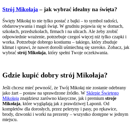
Strój Mikołaja
– jak wybrać idealny na święta?
Święty Mikołaj to nie tylko postać z bajki – to symbol radości,
obdarowywania i magii świąt. W grudniu pojawia się w domach,
szkołach, przedszkolach, firmach i na ulicach. Ale żeby zrobić
odpowiednie wrażenie, potrzebuje czegoś więcej niż tylko czapki i
worka. Potrzebuje dobrego kostiumu – takiego, który zbuduje
klimat i sprawi, że nawet dorośli uśmiechną się szeroko. Zobacz, jak
wybrać
strój Mikołaja
, który spełni Twoje oczekiwania.
Gdzie kupić dobry strój Mikołaja?
Jeśli chcesz mieć pewność, że Twój Mikołaj nie zostanie odebrany
jako żart – postaw na sprawdzone źródło. W
Sklepie Świętego
Mikołaja
znajdziesz zarówno klasyczne, jak i premium
stroje
Mikołaja
, które wyglądają jak z prawdziwej Laponii. Od
kompletów dla dorosłych, przez peleryny i pasy, po rękawice,
brody, dzwonki i worki na prezenty – wszystko dostępne w jednym
miejscu.