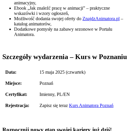
animacyjny,
Ebook „Jak znaleźć pracę w animacji” – praktyczne
wskazówki i wzory ogłoszeń,
Możliwość dodania swojej oferty do
ZnajdzAnimatora.pl
–
katalog animatorów,
Dodatkowe pomysły na zabawy sezonowe w Portalu
Animatora.
Szczegóły wydarzenia – Kurs w Poznaniu
Data:
15 maja 2025 (czwartek)
Miejsce:
Poznań
Certyfikat:
Imienny, PL/EN
Rejestracja:
Zapisz się teraz
Kurs Animatora Poznań
Rozpocznij nowy etap swojej kariery już dziś!