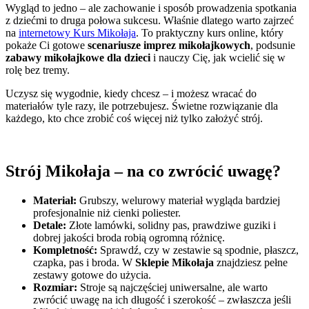
Wygląd to jedno – ale zachowanie i sposób prowadzenia spotkania
z dziećmi to druga połowa sukcesu. Właśnie dlatego warto zajrzeć
na
internetowy Kurs Mikołaja
. To praktyczny kurs online, który
pokaże Ci gotowe
scenariusze imprez mikołajkowych
, podsunie
zabawy mikołajkowe dla dzieci
i nauczy Cię, jak wcielić się w
rolę bez tremy.
Uczysz się wygodnie, kiedy chcesz – i możesz wracać do
materiałów tyle razy, ile potrzebujesz. Świetne rozwiązanie dla
każdego, kto chce zrobić coś więcej niż tylko założyć strój.
Strój Mikołaja – na co zwrócić uwagę?
Materiał:
Grubszy, welurowy materiał wygląda bardziej
profesjonalnie niż cienki poliester.
Detale:
Złote lamówki, solidny pas, prawdziwe guziki i
dobrej jakości broda robią ogromną różnicę.
Kompletność:
Sprawdź, czy w zestawie są spodnie, płaszcz,
czapka, pas i broda. W
Sklepie Mikołaja
znajdziesz pełne
zestawy gotowe do użycia.
Rozmiar:
Stroje są najczęściej uniwersalne, ale warto
zwrócić uwagę na ich długość i szerokość – zwłaszcza jeśli