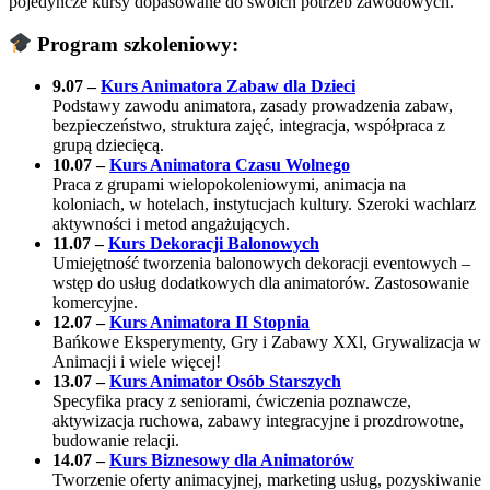
pojedyncze kursy dopasowane do swoich potrzeb zawodowych.
Program szkoleniowy:
9.07 –
Kurs Animatora Zabaw dla Dzieci
Podstawy zawodu animatora, zasady prowadzenia zabaw,
bezpieczeństwo, struktura zajęć, integracja, współpraca z
grupą dziecięcą.
10.07 –
Kurs Animatora Czasu Wolnego
Praca z grupami wielopokoleniowymi, animacja na
koloniach, w hotelach, instytucjach kultury. Szeroki wachlarz
aktywności i metod angażujących.
11.07 –
Kurs Dekoracji Balonowych
Umiejętność tworzenia balonowych dekoracji eventowych –
wstęp do usług dodatkowych dla animatorów. Zastosowanie
komercyjne.
12.07 –
Kurs Animatora II Stopnia
Bańkowe Eksperymenty, Gry i Zabawy XXl, Grywalizacja w
Animacji i wiele więcej!
13.07 –
Kurs Animator Osób Starszych
Specyfika pracy z seniorami, ćwiczenia poznawcze,
aktywizacja ruchowa, zabawy integracyjne i prozdrowotne,
budowanie relacji.
14.07 –
Kurs Biznesowy dla Animatorów
Tworzenie oferty animacyjnej, marketing usług, pozyskiwanie