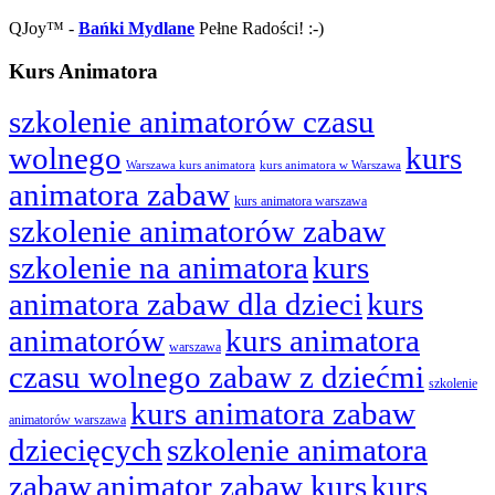
QJoy™ -
Bańki Mydlane
Pełne Radości! :-)
Kurs Animatora
szkolenie animatorów czasu
wolnego
kurs
Warszawa kurs animatora
kurs animatora w Warszawa
animatora zabaw
kurs animatora warszawa
szkolenie animatorów zabaw
szkolenie na animatora
kurs
animatora zabaw dla dzieci
kurs
animatorów
kurs animatora
warszawa
czasu wolnego zabaw z dziećmi
szkolenie
kurs animatora zabaw
animatorów warszawa
dziecięcych
szkolenie animatora
zabaw
animator zabaw kurs
kurs