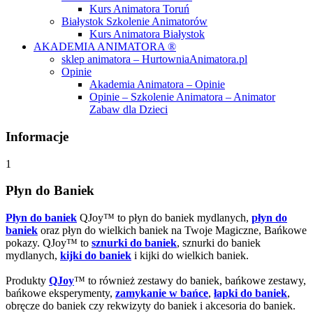
Kurs Animatora Toruń
Białystok Szkolenie Animatorów
Kurs Animatora Białystok
AKADEMIA ANIMATORA ®
sklep animatora – HurtowniaAnimatora.pl
Opinie
Akademia Animatora – Opinie
Opinie – Szkolenie Animatora – Animator
Zabaw dla Dzieci
Informacje
1
Płyn do Baniek
Płyn do baniek
QJoy™ to płyn do baniek mydlanych,
płyn do
baniek
oraz płyn do wielkich baniek na Twoje Magiczne, Bańkowe
pokazy. QJoy™ to
sznurki do baniek
, sznurki do baniek
mydlanych,
kijki do baniek
i kijki do wielkich baniek.
Produkty
QJoy
™ to również zestawy do baniek, bańkowe zestawy,
bańkowe eksperymenty,
zamykanie w bańce
,
łapki do baniek
,
obręcze do baniek czy rekwizyty do baniek i akcesoria do baniek.