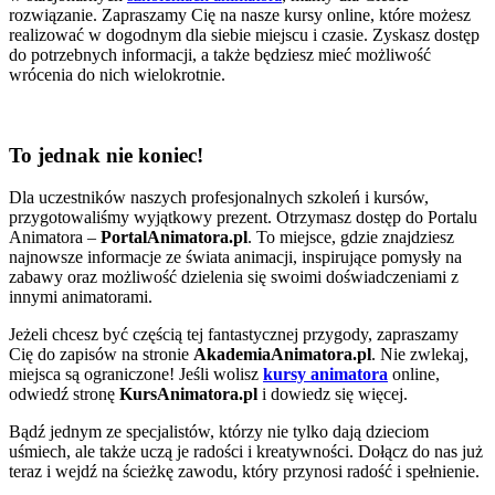
rozwiązanie. Zapraszamy Cię na nasze kursy online, które możesz
realizować w dogodnym dla siebie miejscu i czasie. Zyskasz dostęp
do potrzebnych informacji, a także będziesz mieć możliwość
wrócenia do nich wielokrotnie.
To jednak nie koniec!
Dla uczestników naszych profesjonalnych szkoleń i kursów,
przygotowaliśmy wyjątkowy prezent. Otrzymasz dostęp do Portalu
Animatora –
PortalAnimatora.pl
. To miejsce, gdzie znajdziesz
najnowsze informacje ze świata animacji, inspirujące pomysły na
zabawy oraz możliwość dzielenia się swoimi doświadczeniami z
innymi animatorami.
Jeżeli chcesz być częścią tej fantastycznej przygody, zapraszamy
Cię do zapisów na stronie
AkademiaAnimatora.pl
. Nie zwlekaj,
miejsca są ograniczone! Jeśli wolisz
kursy animatora
online,
odwiedź stronę
KursAnimatora.pl
i dowiedz się więcej.
Bądź jednym ze specjalistów, którzy nie tylko dają dzieciom
uśmiech, ale także uczą je radości i kreatywności. Dołącz do nas już
teraz i wejdź na ścieżkę zawodu, który przynosi radość i spełnienie.