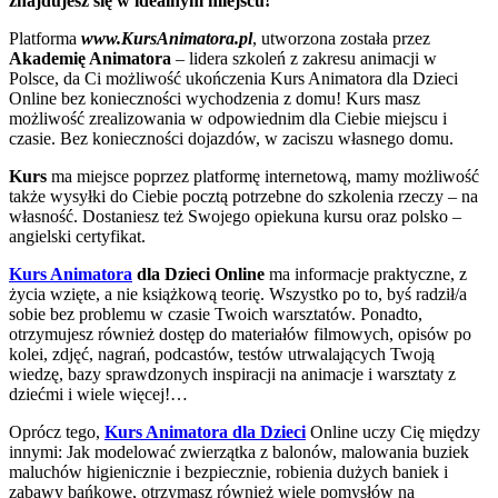
znajdujesz się w idealnym miejscu!
Platforma
www.KursAnimatora.pl
, utworzona została przez
Akademię Animatora
– lidera szkoleń z zakresu animacji w
Polsce, da Ci możliwość ukończenia Kurs Animatora dla Dzieci
Online bez konieczności wychodzenia z domu! Kurs masz
możliwość zrealizowania w odpowiednim dla Ciebie miejscu i
czasie. Bez konieczności dojazdów, w zaciszu własnego domu.
Kurs
ma miejsce poprzez platformę internetową, mamy możliwość
także wysyłki do Ciebie pocztą potrzebne do szkolenia rzeczy – na
własność. Dostaniesz też Swojego opiekuna kursu oraz polsko –
angielski certyfikat.
Kurs Animatora
dla Dzieci Online
ma informacje praktyczne, z
życia wzięte, a nie książkową teorię. Wszystko po to, byś radził/a
sobie bez problemu w czasie Twoich warsztatów. Ponadto,
otrzymujesz również dostęp do materiałów filmowych, opisów po
kolei, zdjęć, nagrań, podcastów, testów utrwalających Twoją
wiedzę, bazy sprawdzonych inspiracji na animacje i warsztaty z
dziećmi i wiele więcej!…
Oprócz tego,
Kurs Animatora dla Dzieci
Online uczy Cię między
innymi: Jak modelować zwierzątka z balonów, malowania buziek
maluchów higienicznie i bezpiecznie, robienia dużych baniek i
zabawy bańkowe, otrzymasz również wiele pomysłów na