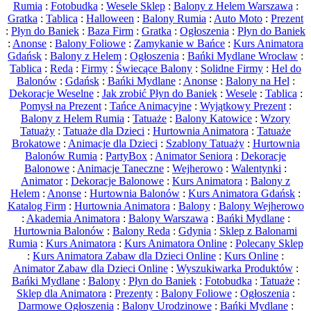
Rumia
:
Fotobudka
:
Wesele Sklep
:
Balony z Helem Warszawa
:
Gratka
:
Tablica
:
Halloween
:
Balony Rumia
:
Auto Moto
:
Prezent
:
Płyn do Baniek
:
Baza Firm
:
Gratka
:
Ogłoszenia
:
Płyn do Baniek
:
Anonse
:
Balony Foliowe
:
Zamykanie w Bańce
:
Kurs Animatora
Gdańsk
:
Balony z Helem
:
Ogłoszenia
:
Bańki Mydlane Wrocław
:
Tablica
:
Reda
:
Firmy
:
Świecące Balony
:
Solidne Firmy
:
Hel do
Balonów
:
Gdańsk
:
Bańki Mydlane
:
Anonse
:
Balony na Hel
:
Dekoracje Weselne
:
Jak zrobić Płyn do Baniek
:
Wesele
:
Tablica
:
Pomysł na Prezent
:
Tańce Animacyjne
:
Wyjątkowy Prezent
:
Balony z Helem Rumia
:
Tatuaże
:
Balony Katowice
:
Wzory
Tatuaży
:
Tatuaże dla Dzieci
:
Hurtownia Animatora
:
Tatuaże
Brokatowe
:
Animacje dla Dzieci
:
Szablony Tatuaży
:
Hurtownia
Balonów Rumia
:
PartyBox
:
Animator Seniora
:
Dekoracje
Balonowe
:
Animacje Taneczne
:
Wejherowo
:
Walentynki
:
Animator
:
Dekoracje Balonowe
:
Kurs Animatora
:
Balony z
Helem
:
Anonse
:
Hurtownia Balonów
:
Kurs Animatora Gdańsk
:
Katalog Firm
:
Hurtownia Animatora
:
Balony
:
Balony Wejherowo
:
Akademia Animatora
:
Balony Warszawa
:
Bańki Mydlane
:
Hurtownia Balonów
:
Balony Reda
:
Gdynia
:
Sklep z Balonami
Rumia
:
Kurs Animatora
:
Kurs Animatora Online
:
Polecany Sklep
:
Kurs Animatora Zabaw dla Dzieci Online
:
Kurs Online
:
Animator Zabaw dla Dzieci Online
:
Wyszukiwarka Produktów
:
Bańki Mydlane
:
Balony
:
Płyn do Baniek
:
Fotobudka
:
Tatuaże
:
Sklep dla Animatora
:
Prezenty
:
Balony Foliowe
:
Ogłoszenia
:
Darmowe Ogłoszenia
:
Balony Urodzinowe
:
Bańki Mydlane
: