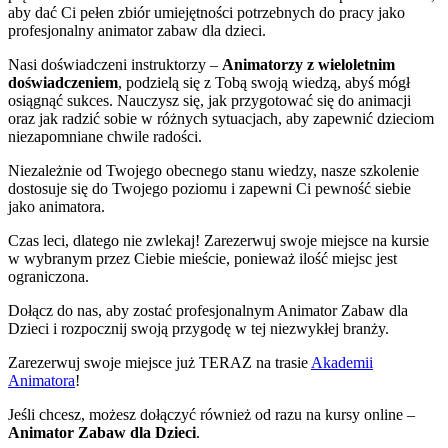
aby dać Ci pełen zbiór umiejętności potrzebnych do pracy jako
profesjonalny animator zabaw dla dzieci.
Nasi doświadczeni instruktorzy –
Animatorzy z wieloletnim
doświadczeniem
, podzielą się z Tobą swoją wiedzą, abyś mógł
osiągnąć sukces. Nauczysz się, jak przygotować się do animacji
oraz jak radzić sobie w różnych sytuacjach, aby zapewnić dzieciom
niezapomniane chwile radości.
Niezależnie od Twojego obecnego stanu wiedzy, nasze szkolenie
dostosuje się do Twojego poziomu i zapewni Ci pewność siebie
jako animatora.
Czas leci, dlatego nie zwlekaj! Zarezerwuj swoje miejsce na kursie
w wybranym przez Ciebie mieście, ponieważ ilość miejsc jest
ograniczona.
Dołącz do nas, aby zostać profesjonalnym Animator Zabaw dla
Dzieci i rozpocznij swoją przygodę w tej niezwykłej branży.
Zarezerwuj swoje miejsce już TERAZ na trasie
Akademii
Animatora
!
Jeśli chcesz, możesz dołączyć również od razu na kursy online –
Animator Zabaw dla Dzieci
.