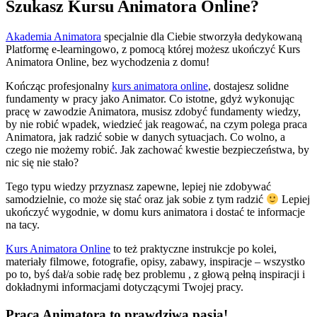
Szukasz Kursu Animatora Online?
Akademia Animatora
specjalnie dla Ciebie stworzyła dedykowaną
Platformę e-learningowo, z pomocą której możesz ukończyć Kurs
Animatora Online, bez wychodzenia z domu!
Kończąc profesjonalny
kurs animatora online
, dostajesz solidne
fundamenty w pracy jako Animator. Co istotne, gdyż wykonując
pracę w zawodzie Animatora, musisz zdobyć fundamenty wiedzy,
by nie robić wpadek, wiedzieć jak reagować, na czym polega praca
Animatora, jak radzić sobie w danych sytuacjach. Co wolno, a
czego nie możemy robić. Jak zachować kwestie bezpieczeństwa, by
nic się nie stało?
Tego typu wiedzy przyznasz zapewne, lepiej nie zdobywać
samodzielnie, co może się stać oraz jak sobie z tym radzić
Lepiej
ukończyć wygodnie, w domu kurs animatora i dostać te informacje
na tacy.
Kurs Animatora Online
to też praktyczne instrukcje po kolei,
materiały filmowe, fotografie, opisy, zabawy, inspiracje – wszystko
po to, byś dał/a sobie radę bez problemu , z głową pełną inspiracji i
dokładnymi informacjami dotyczącymi Twojej pracy.
Praca Animatora to prawdziwa pasja!