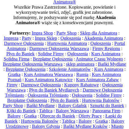
Animatora®
Wszelkie Prawa Zastrzeżone. Kopiowanie, powielanie i
wykorzystywanie treści, zdjęć, grafik jest zabronione.
Informujemy, że podszywanie się pod markę
Akademia
Animatora®
wiąże się z konsekwencjami prawnymi.
Partnerzy:
Impra Shop
:
Party Shop
:
Sklep dla Animatora
:
Impreza
:
Party
:
Impra Sklep
:
Ogłoszenia
:
Akademia Animatora
:
Darmowe Ogłoszenia
:
Hurtownia Animatora
:
Ogłoszenia
:
Portal
Animatora
:
Darmowe Ogłoszenia Warszawa
:
Firmy Regionu
:
Płyn do Baniek
:
Solidne Firmy
:
Ogłoszenia
:
Kurs Animatora
:
Solidna Firma
:
Bezpłatne Ogłoszenia
:
Animator Czasu Wolnego
:
Bezpłatne Ogłoszenia Warszawa
:
sklep animatora
:
Bańki Mydlane
:
Bezpłatne Ogłoszenia
:
Szkolenie Animatorów
:
Kurs Animatora
:
Gratka
:
Kurs Animatora Warszawa
:
Rumia
:
Kurs Animatora
Poznań
:
Kurs Animatora Katowice
:
Kurs Animatora Zabaw
:
Firmy
:
Darmowe Ogłoszenia
:
Kupony Rabatowe
:
Ogłoszenia
Warszawa
:
Płyn do Baniek Mydlanych
:
Darmowe Ogłoszenia
Trójmiasto
:
Ogłoszenia Trójmiasto
:
Ogłoszenia
:
Solidne Firmy
:
Bezpłatne Ogłoszenia
:
Płyn do Baniek
:
Hurtownia Balonów
:
Party Shop
:
Bańki Mydlane
:
Balony Gdańsk
:
Sznurki do Baniek
:
Kijki do Baniek
:
Tablica
:
Balony Warszawa
:
Panorama Firm
:
Balony
:
Gratka
:
Obręcze do Baniek
:
Oferty Pracy
:
Łapki do
Baniek
:
Hurtownia Balonów
:
Tablica
:
Balony
:
Gratka
:
Balony
Urodzinowe
:
Balony Gdynia
:
Bańki Mydlane Kraków
:
Miasto