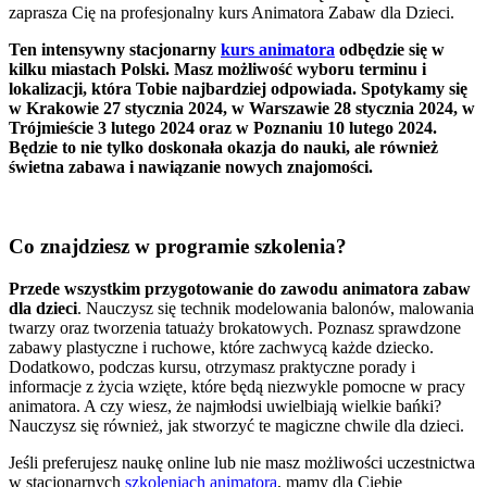
zaprasza Cię na profesjonalny kurs Animatora Zabaw dla Dzieci.
Ten intensywny stacjonarny
kurs animatora
odbędzie się w
kilku miastach Polski. Masz możliwość wyboru terminu i
lokalizacji, która Tobie najbardziej odpowiada. Spotykamy się
w Krakowie 27 stycznia 2024, w Warszawie 28 stycznia 2024, w
Trójmieście 3 lutego 2024 oraz w Poznaniu 10 lutego 2024.
Będzie to nie tylko doskonała okazja do nauki, ale również
świetna zabawa i nawiązanie nowych znajomości.
Co znajdziesz w programie szkolenia?
Przede wszystkim przygotowanie do zawodu animatora zabaw
dla dzieci
. Nauczysz się technik modelowania balonów, malowania
twarzy oraz tworzenia tatuaży brokatowych. Poznasz sprawdzone
zabawy plastyczne i ruchowe, które zachwycą każde dziecko.
Dodatkowo, podczas kursu, otrzymasz praktyczne porady i
informacje z życia wzięte, które będą niezwykle pomocne w pracy
animatora. A czy wiesz, że najmłodsi uwielbiają wielkie bańki?
Nauczysz się również, jak stworzyć te magiczne chwile dla dzieci.
Jeśli preferujesz naukę online lub nie masz możliwości uczestnictwa
w stacjonarnych
szkoleniach animatora
, mamy dla Ciebie