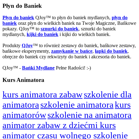
Płyn do Baniek
Płyn do baniek
QJoy™ to płyn do baniek mydlanych,
płyn do
baniek
oraz płyn do wielkich baniek na Twoje Magiczne, Bańkowe
pokazy. QJoy™ to
sznurki do baniek
, sznurki do baniek
mydlanych,
kijki do baniek
i kijki do wielkich baniek.
Produkty
QJoy
™ to również zestawy do baniek, bańkowe zestawy,
bańkowe eksperymenty,
zamykanie w bańce
,
łapki do baniek
,
obręcze do baniek czy rekwizyty do baniek i akcesoria do baniek.
QJoy™ -
Bańki Mydlane
Pełne Radości! :-)
Kurs Animatora
kurs animatora zabaw
szkolenie dla
animatora
szkolenie animatora
kurs
animatorów
szkolenie na animatora
animator zabaw z dziećmi kurs
animator czasu wolnego szkolenie