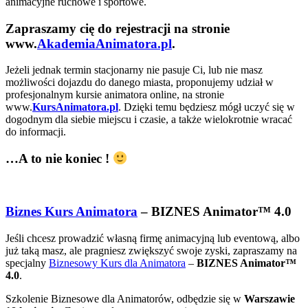
animacyjne ruchowe i sportowe.
Zapraszamy cię do rejestracji na stronie
www.
AkademiaAnimatora.pl
.
Jeżeli jednak termin stacjonarny nie pasuje Ci, lub nie masz
możliwości dojazdu do danego miasta, proponujemy udział w
profesjonalnym kursie animatora online, na stronie
www.
KursAnimatora.pl
. Dzięki temu będziesz mógł uczyć się w
dogodnym dla siebie miejscu i czasie, a także wielokrotnie wracać
do informacji.
…A to nie koniec !
Biznes Kurs Animatora
– BIZNES Animator™ 4.0
Jeśli chcesz prowadzić własną firmę animacyjną lub eventową, albo
już taką masz, ale pragniesz zwiększyć swoje zyski, zapraszamy na
specjalny
Biznesowy Kurs dla Animatora
–
BIZNES Animator™
4.0
.
Szkolenie Biznesowe dla Animatorów, odbędzie się w
Warszawie