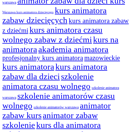
animator zabaw dla dzieci kurs
warszawa
kurs animatora
Warszawa kurs animatora dziecięcego
zabaw dziecięcych
kurs animatora zabaw
kurs animatora czasu
z dziećmi
wolnego zabaw z dziećmi
kurs na
animatora
akademia animatora
profesjonalny kurs animatora
mazowieckie
kurs animatora
kurs animatora
zabaw dla dzieci
szkolenie
animatora czasu wolnego
szkolenie animatora
szkolenie animatorów czasu
warszawa
wolnego
animator
szkolenie animatorów warszawa
zabaw kurs
animator zabaw
szkolenie
kurs dla animatora