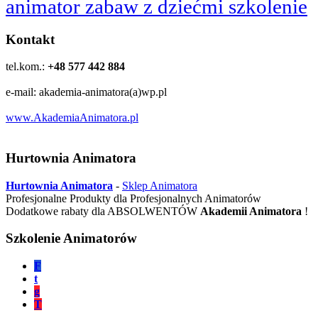
animator zabaw z dziećmi szkolenie
Kontakt
tel.kom.:
+48 577 442 884
e-mail: akademia-animatora(a)wp.pl
www.AkademiaAnimatora.pl
Hurtownia Animatora
Hurtownia Animatora
-
Sklep Animatora
Profesjonalne Produkty dla Profesjonalnych Animatorów
Dodatkowe rabaty dla ABSOLWENTÓW
Akademii Animatora
!
Szkolenie Animatorów
F
t
g
T