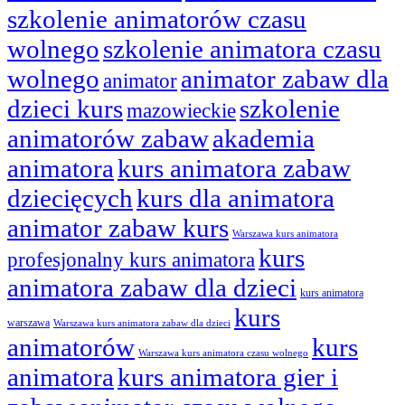
szkolenie animatorów czasu
wolnego
szkolenie animatora czasu
wolnego
animator zabaw dla
animator
dzieci kurs
szkolenie
mazowieckie
animatorów zabaw
akademia
animatora
kurs animatora zabaw
dziecięcych
kurs dla animatora
animator zabaw kurs
Warszawa kurs animatora
kurs
profesjonalny kurs animatora
animatora zabaw dla dzieci
kurs animatora
kurs
warszawa
Warszawa kurs animatora zabaw dla dzieci
animatorów
kurs
Warszawa kurs animatora czasu wolnego
animatora
kurs animatora gier i