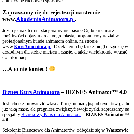
animacyjne ruchowe i sportowe.
Zapraszamy cię do rejestracji na stronie
www.
AkademiaAnimatora.pl
.
Jeżeli jednak termin stacjonarny nie pasuje Ci, lub nie masz
możliwości dojazdu do danego miasta, proponujemy udział w
profesjonalnym kursie animatora online, na stronie
www.
KursAnimatora.pl
. Dzięki temu będziesz mógł uczyć się w
dogodnym dla siebie miejscu i czasie, a także wielokrotnie wracać
do informacji.
…A to nie koniec !
Biznes Kurs Animatora
– BIZNES Animator™ 4.0
Jeśli chcesz prowadzić własną firmę animacyjną lub eventową, albo
już taką masz, ale pragniesz zwiększyć swoje zyski, zapraszamy na
specjalny
Biznesowy Kurs dla Animatora
–
BIZNES Animator™
4.0
.
Szkolenie Biznesowe dla Animatorów, odbędzie się w
Warszawie