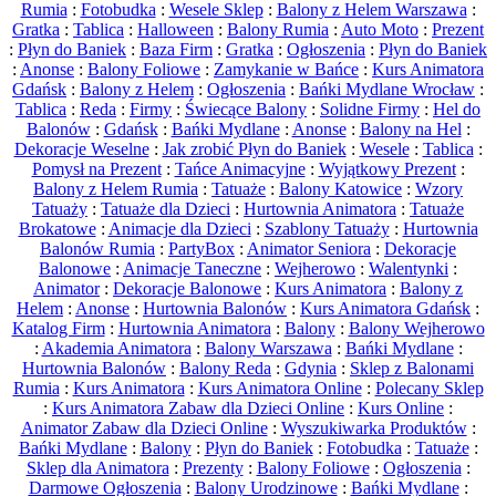
Rumia
:
Fotobudka
:
Wesele Sklep
:
Balony z Helem Warszawa
:
Gratka
:
Tablica
:
Halloween
:
Balony Rumia
:
Auto Moto
:
Prezent
:
Płyn do Baniek
:
Baza Firm
:
Gratka
:
Ogłoszenia
:
Płyn do Baniek
:
Anonse
:
Balony Foliowe
:
Zamykanie w Bańce
:
Kurs Animatora
Gdańsk
:
Balony z Helem
:
Ogłoszenia
:
Bańki Mydlane Wrocław
:
Tablica
:
Reda
:
Firmy
:
Świecące Balony
:
Solidne Firmy
:
Hel do
Balonów
:
Gdańsk
:
Bańki Mydlane
:
Anonse
:
Balony na Hel
:
Dekoracje Weselne
:
Jak zrobić Płyn do Baniek
:
Wesele
:
Tablica
:
Pomysł na Prezent
:
Tańce Animacyjne
:
Wyjątkowy Prezent
:
Balony z Helem Rumia
:
Tatuaże
:
Balony Katowice
:
Wzory
Tatuaży
:
Tatuaże dla Dzieci
:
Hurtownia Animatora
:
Tatuaże
Brokatowe
:
Animacje dla Dzieci
:
Szablony Tatuaży
:
Hurtownia
Balonów Rumia
:
PartyBox
:
Animator Seniora
:
Dekoracje
Balonowe
:
Animacje Taneczne
:
Wejherowo
:
Walentynki
:
Animator
:
Dekoracje Balonowe
:
Kurs Animatora
:
Balony z
Helem
:
Anonse
:
Hurtownia Balonów
:
Kurs Animatora Gdańsk
:
Katalog Firm
:
Hurtownia Animatora
:
Balony
:
Balony Wejherowo
:
Akademia Animatora
:
Balony Warszawa
:
Bańki Mydlane
:
Hurtownia Balonów
:
Balony Reda
:
Gdynia
:
Sklep z Balonami
Rumia
:
Kurs Animatora
:
Kurs Animatora Online
:
Polecany Sklep
:
Kurs Animatora Zabaw dla Dzieci Online
:
Kurs Online
:
Animator Zabaw dla Dzieci Online
:
Wyszukiwarka Produktów
:
Bańki Mydlane
:
Balony
:
Płyn do Baniek
:
Fotobudka
:
Tatuaże
:
Sklep dla Animatora
:
Prezenty
:
Balony Foliowe
:
Ogłoszenia
:
Darmowe Ogłoszenia
:
Balony Urodzinowe
:
Bańki Mydlane
: