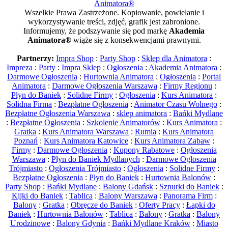
Animatora®
Wszelkie Prawa Zastrzeżone. Kopiowanie, powielanie i
wykorzystywanie treści, zdjęć, grafik jest zabronione.
Informujemy, że podszywanie się pod markę
Akademia
Animatora®
wiąże się z konsekwencjami prawnymi.
Partnerzy:
Impra Shop
:
Party Shop
:
Sklep dla Animatora
:
Impreza
:
Party
:
Impra Sklep
:
Ogłoszenia
:
Akademia Animatora
:
Darmowe Ogłoszenia
:
Hurtownia Animatora
:
Ogłoszenia
:
Portal
Animatora
:
Darmowe Ogłoszenia Warszawa
:
Firmy Regionu
:
Płyn do Baniek
:
Solidne Firmy
:
Ogłoszenia
:
Kurs Animatora
:
Solidna Firma
:
Bezpłatne Ogłoszenia
:
Animator Czasu Wolnego
:
Bezpłatne Ogłoszenia Warszawa
:
sklep animatora
:
Bańki Mydlane
:
Bezpłatne Ogłoszenia
:
Szkolenie Animatorów
:
Kurs Animatora
:
Gratka
:
Kurs Animatora Warszawa
:
Rumia
:
Kurs Animatora
Poznań
:
Kurs Animatora Katowice
:
Kurs Animatora Zabaw
:
Firmy
:
Darmowe Ogłoszenia
:
Kupony Rabatowe
:
Ogłoszenia
Warszawa
:
Płyn do Baniek Mydlanych
:
Darmowe Ogłoszenia
Trójmiasto
:
Ogłoszenia Trójmiasto
:
Ogłoszenia
:
Solidne Firmy
:
Bezpłatne Ogłoszenia
:
Płyn do Baniek
:
Hurtownia Balonów
:
Party Shop
:
Bańki Mydlane
:
Balony Gdańsk
:
Sznurki do Baniek
:
Kijki do Baniek
:
Tablica
:
Balony Warszawa
:
Panorama Firm
:
Balony
:
Gratka
:
Obręcze do Baniek
:
Oferty Pracy
:
Łapki do
Baniek
:
Hurtownia Balonów
:
Tablica
:
Balony
:
Gratka
:
Balony
Urodzinowe
:
Balony Gdynia
:
Bańki Mydlane Kraków
:
Miasto