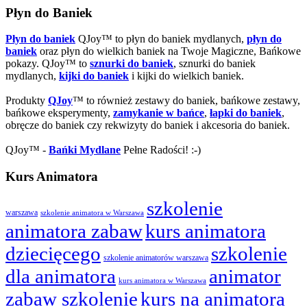
Płyn do Baniek
Płyn do baniek
QJoy™ to płyn do baniek mydlanych,
płyn do
baniek
oraz płyn do wielkich baniek na Twoje Magiczne, Bańkowe
pokazy. QJoy™ to
sznurki do baniek
, sznurki do baniek
mydlanych,
kijki do baniek
i kijki do wielkich baniek.
Produkty
QJoy
™ to również zestawy do baniek, bańkowe zestawy,
bańkowe eksperymenty,
zamykanie w bańce
,
łapki do baniek
,
obręcze do baniek czy rekwizyty do baniek i akcesoria do baniek.
QJoy™ -
Bańki Mydlane
Pełne Radości! :-)
Kurs Animatora
szkolenie
warszawa
szkolenie animatora w Warszawa
animatora zabaw
kurs animatora
dziecięcego
szkolenie
szkolenie animatorów warszawa
dla animatora
animator
kurs animatora w Warszawa
zabaw szkolenie
kurs na animatora