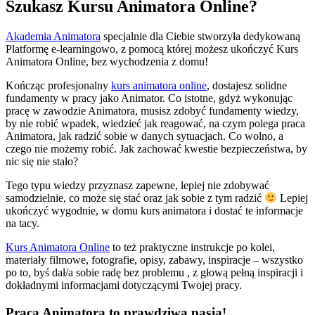
Szukasz Kursu Animatora Online?
Akademia Animatora
specjalnie dla Ciebie stworzyła dedykowaną
Platformę e-learningowo, z pomocą której możesz ukończyć Kurs
Animatora Online, bez wychodzenia z domu!
Kończąc profesjonalny
kurs animatora online
, dostajesz solidne
fundamenty w pracy jako Animator. Co istotne, gdyż wykonując
pracę w zawodzie Animatora, musisz zdobyć fundamenty wiedzy,
by nie robić wpadek, wiedzieć jak reagować, na czym polega praca
Animatora, jak radzić sobie w danych sytuacjach. Co wolno, a
czego nie możemy robić. Jak zachować kwestie bezpieczeństwa, by
nic się nie stało?
Tego typu wiedzy przyznasz zapewne, lepiej nie zdobywać
samodzielnie, co może się stać oraz jak sobie z tym radzić
Lepiej
ukończyć wygodnie, w domu kurs animatora i dostać te informacje
na tacy.
Kurs Animatora Online
to też praktyczne instrukcje po kolei,
materiały filmowe, fotografie, opisy, zabawy, inspiracje – wszystko
po to, byś dał/a sobie radę bez problemu , z głową pełną inspiracji i
dokładnymi informacjami dotyczącymi Twojej pracy.
Praca Animatora to prawdziwa pasja!