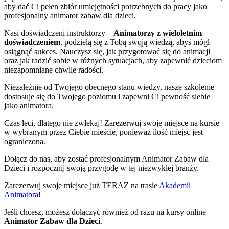
aby dać Ci pełen zbiór umiejętności potrzebnych do pracy jako
profesjonalny animator zabaw dla dzieci.
Nasi doświadczeni instruktorzy –
Animatorzy z wieloletnim
doświadczeniem
, podzielą się z Tobą swoją wiedzą, abyś mógł
osiągnąć sukces. Nauczysz się, jak przygotować się do animacji
oraz jak radzić sobie w różnych sytuacjach, aby zapewnić dzieciom
niezapomniane chwile radości.
Niezależnie od Twojego obecnego stanu wiedzy, nasze szkolenie
dostosuje się do Twojego poziomu i zapewni Ci pewność siebie
jako animatora.
Czas leci, dlatego nie zwlekaj! Zarezerwuj swoje miejsce na kursie
w wybranym przez Ciebie mieście, ponieważ ilość miejsc jest
ograniczona.
Dołącz do nas, aby zostać profesjonalnym Animator Zabaw dla
Dzieci i rozpocznij swoją przygodę w tej niezwykłej branży.
Zarezerwuj swoje miejsce już TERAZ na trasie
Akademii
Animatora
!
Jeśli chcesz, możesz dołączyć również od razu na kursy online –
Animator Zabaw dla Dzieci
.