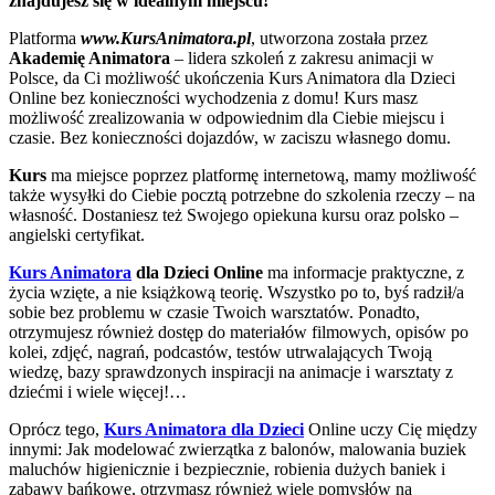
znajdujesz się w idealnym miejscu!
Platforma
www.KursAnimatora.pl
, utworzona została przez
Akademię Animatora
– lidera szkoleń z zakresu animacji w
Polsce, da Ci możliwość ukończenia Kurs Animatora dla Dzieci
Online bez konieczności wychodzenia z domu! Kurs masz
możliwość zrealizowania w odpowiednim dla Ciebie miejscu i
czasie. Bez konieczności dojazdów, w zaciszu własnego domu.
Kurs
ma miejsce poprzez platformę internetową, mamy możliwość
także wysyłki do Ciebie pocztą potrzebne do szkolenia rzeczy – na
własność. Dostaniesz też Swojego opiekuna kursu oraz polsko –
angielski certyfikat.
Kurs Animatora
dla Dzieci Online
ma informacje praktyczne, z
życia wzięte, a nie książkową teorię. Wszystko po to, byś radził/a
sobie bez problemu w czasie Twoich warsztatów. Ponadto,
otrzymujesz również dostęp do materiałów filmowych, opisów po
kolei, zdjęć, nagrań, podcastów, testów utrwalających Twoją
wiedzę, bazy sprawdzonych inspiracji na animacje i warsztaty z
dziećmi i wiele więcej!…
Oprócz tego,
Kurs Animatora dla Dzieci
Online uczy Cię między
innymi: Jak modelować zwierzątka z balonów, malowania buziek
maluchów higienicznie i bezpiecznie, robienia dużych baniek i
zabawy bańkowe, otrzymasz również wiele pomysłów na