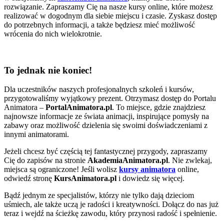
rozwiązanie. Zapraszamy Cię na nasze kursy online, które możesz
realizować w dogodnym dla siebie miejscu i czasie. Zyskasz dostęp
do potrzebnych informacji, a także będziesz mieć możliwość
wrócenia do nich wielokrotnie.
To jednak nie koniec!
Dla uczestników naszych profesjonalnych szkoleń i kursów,
przygotowaliśmy wyjątkowy prezent. Otrzymasz dostęp do Portalu
Animatora –
PortalAnimatora.pl
. To miejsce, gdzie znajdziesz
najnowsze informacje ze świata animacji, inspirujące pomysły na
zabawy oraz możliwość dzielenia się swoimi doświadczeniami z
innymi animatorami.
Jeżeli chcesz być częścią tej fantastycznej przygody, zapraszamy
Cię do zapisów na stronie
AkademiaAnimatora.pl
. Nie zwlekaj,
miejsca są ograniczone! Jeśli wolisz
kursy animatora
online,
odwiedź stronę
KursAnimatora.pl
i dowiedz się więcej.
Bądź jednym ze specjalistów, którzy nie tylko dają dzieciom
uśmiech, ale także uczą je radości i kreatywności. Dołącz do nas już
teraz i wejdź na ścieżkę zawodu, który przynosi radość i spełnienie.