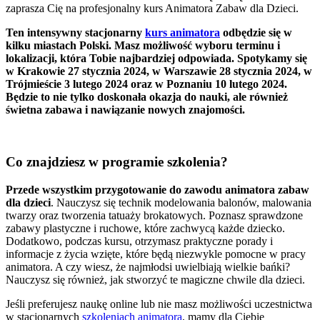
zaprasza Cię na profesjonalny kurs Animatora Zabaw dla Dzieci.
Ten intensywny stacjonarny
kurs animatora
odbędzie się w
kilku miastach Polski. Masz możliwość wyboru terminu i
lokalizacji, która Tobie najbardziej odpowiada. Spotykamy się
w Krakowie 27 stycznia 2024, w Warszawie 28 stycznia 2024, w
Trójmieście 3 lutego 2024 oraz w Poznaniu 10 lutego 2024.
Będzie to nie tylko doskonała okazja do nauki, ale również
świetna zabawa i nawiązanie nowych znajomości.
Co znajdziesz w programie szkolenia?
Przede wszystkim przygotowanie do zawodu animatora zabaw
dla dzieci
. Nauczysz się technik modelowania balonów, malowania
twarzy oraz tworzenia tatuaży brokatowych. Poznasz sprawdzone
zabawy plastyczne i ruchowe, które zachwycą każde dziecko.
Dodatkowo, podczas kursu, otrzymasz praktyczne porady i
informacje z życia wzięte, które będą niezwykle pomocne w pracy
animatora. A czy wiesz, że najmłodsi uwielbiają wielkie bańki?
Nauczysz się również, jak stworzyć te magiczne chwile dla dzieci.
Jeśli preferujesz naukę online lub nie masz możliwości uczestnictwa
w stacjonarnych
szkoleniach animatora
, mamy dla Ciebie