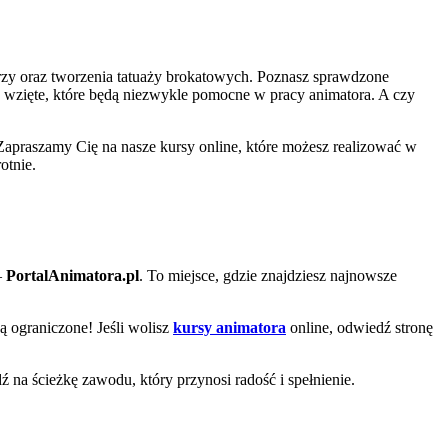
zy oraz tworzenia tatuaży brokatowych. Poznasz sprawdzone
a wzięte, które będą niezwykle pomocne w pracy animatora. A czy
Zapraszamy Cię na nasze kursy online, które możesz realizować w
otnie.
–
PortalAnimatora.pl
. To miejsce, gdzie znajdziesz najnowsze
są ograniczone! Jeśli wolisz
kursy animatora
online, odwiedź stronę
dź na ścieżkę zawodu, który przynosi radość i spełnienie.