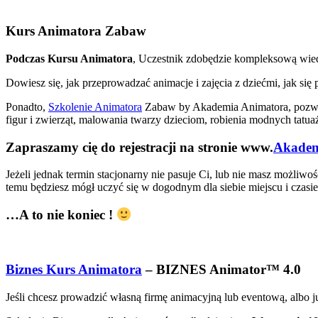
Kurs Animatora Zabaw
Podczas Kursu Animatora
, Uczestnik zdobędzie kompleksową wied
Dowiesz się, jak przeprowadzać animacje i zajęcia z dziećmi, jak s
Ponadto,
Szkolenie Animatora
Zabaw by Akademia Animatora, pozwoli
figur i zwierząt, malowania twarzy dzieciom, robienia modnych tat
Zapraszamy cię do rejestracji na stronie www.
Akadem
Jeżeli jednak termin stacjonarny nie pasuje Ci, lub nie masz możliw
temu będziesz mógł uczyć się w dogodnym dla siebie miejscu i czasie,
…A to nie koniec !
Biznes Kurs Animatora
– BIZNES Animator™ 4.0
Jeśli chcesz prowadzić własną firmę animacyjną lub eventową, albo j