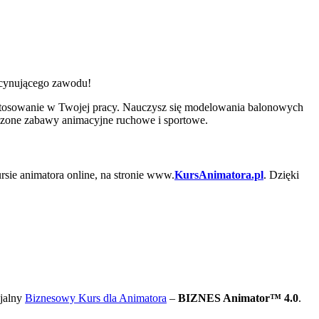
ascynującego zawodu!
stosowanie w Twojej pracy. Nauczysz się modelowania balonowych
wdzone zabawy animacyjne ruchowe i sportowe.
rsie animatora online, na stronie www.
KursAnimatora.pl
. Dzięki
cjalny
Biznesowy Kurs dla Animatora
–
BIZNES Animator™ 4.0
.