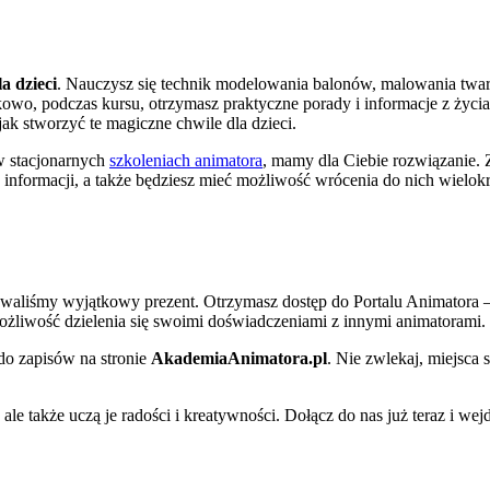
a dzieci
. Nauczysz się technik modelowania balonów, malowania twar
owo, podczas kursu, otrzymasz praktyczne porady i informacje z życi
jak stworzyć te magiczne chwile dla dzieci.
 w stacjonarnych
szkoleniach animatora
, mamy dla Ciebie rozwiązanie. 
 informacji, a także będziesz mieć możliwość wrócenia do nich wielokr
towaliśmy wyjątkowy prezent. Otrzymasz dostęp do Portalu Animatora 
możliwość dzielenia się swoimi doświadczeniami z innymi animatorami.
 do zapisów na stronie
AkademiaAnimatora.pl
. Nie zwlekaj, miejsca 
ale także uczą je radości i kreatywności. Dołącz do nas już teraz i wej