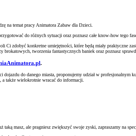
zę na temat pracy Animatora Zabaw dla Dzieci.
ię przygotować do różnych sytuacji oraz poznasz całe know-how tego f
 Ci zdobyć konkretne umiejętności, które będą miały praktyczne za
uaży brokatowych, tworzenia fantastycznych baniek oraz poznasz spra
iaAnimatora.pl
.
ości dojazdu do danego miasta, proponujemy udział w profesjonalnym ku
 a także wielokrotnie wracać do informacji.
uż taką masz, ale pragniesz zwiększyć swoje zyski, zapraszamy na spe