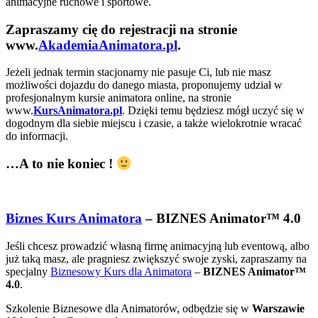
animacyjne ruchowe i sportowe.
Zapraszamy cię do rejestracji na stronie
www.
AkademiaAnimatora.pl
.
Jeżeli jednak termin stacjonarny nie pasuje Ci, lub nie masz
możliwości dojazdu do danego miasta, proponujemy udział w
profesjonalnym kursie animatora online, na stronie
www.
KursAnimatora.pl
. Dzięki temu będziesz mógł uczyć się w
dogodnym dla siebie miejscu i czasie, a także wielokrotnie wracać
do informacji.
…A to nie koniec !
Biznes Kurs Animatora
– BIZNES Animator™ 4.0
Jeśli chcesz prowadzić własną firmę animacyjną lub eventową, albo
już taką masz, ale pragniesz zwiększyć swoje zyski, zapraszamy na
specjalny
Biznesowy Kurs dla Animatora
–
BIZNES Animator™
4.0
.
Szkolenie Biznesowe dla Animatorów, odbędzie się w
Warszawie