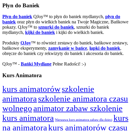
Płyn do Baniek
Płyn do baniek
QJoy™ to płyn do baniek mydlanych,
płyn do
baniek
oraz płyn do wielkich baniek na Twoje Magiczne, Bańkowe
pokazy. QJoy™ to
sznurki do baniek
, sznurki do baniek
mydlanych,
kijki do baniek
i kijki do wielkich baniek.
Produkty
QJoy
™ to również zestawy do baniek, bańkowe zestawy,
bańkowe eksperymenty,
zamykanie w bańce
,
łapki do baniek
,
obręcze do baniek czy rekwizyty do baniek i akcesoria do baniek.
QJoy™ -
Bańki Mydlane
Pełne Radości! :-)
Kurs Animatora
kurs animatorów
szkolenie
animatora
szkolenie animatora czasu
wolnego
animator zabaw szkolenie
kurs animatora
kurs
Warszawa kurs animatora zabaw dla dzieci
na animatora
kurs animatorów czasu