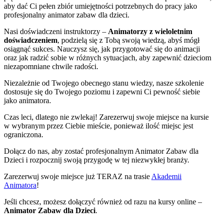
aby dać Ci pełen zbiór umiejętności potrzebnych do pracy jako
profesjonalny animator zabaw dla dzieci.
Nasi doświadczeni instruktorzy –
Animatorzy z wieloletnim
doświadczeniem
, podzielą się z Tobą swoją wiedzą, abyś mógł
osiągnąć sukces. Nauczysz się, jak przygotować się do animacji
oraz jak radzić sobie w różnych sytuacjach, aby zapewnić dzieciom
niezapomniane chwile radości.
Niezależnie od Twojego obecnego stanu wiedzy, nasze szkolenie
dostosuje się do Twojego poziomu i zapewni Ci pewność siebie
jako animatora.
Czas leci, dlatego nie zwlekaj! Zarezerwuj swoje miejsce na kursie
w wybranym przez Ciebie mieście, ponieważ ilość miejsc jest
ograniczona.
Dołącz do nas, aby zostać profesjonalnym Animator Zabaw dla
Dzieci i rozpocznij swoją przygodę w tej niezwykłej branży.
Zarezerwuj swoje miejsce już TERAZ na trasie
Akademii
Animatora
!
Jeśli chcesz, możesz dołączyć również od razu na kursy online –
Animator Zabaw dla Dzieci
.