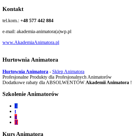
Kontakt
tel.kom.:
+48 577 442 884
e-mail: akademia-animatora(a)wp.pl
www.AkademiaAnimatora.pl
Hurtownia Animatora
Hurtownia Animatora
-
Sklep Animatora
Profesjonalne Produkty dla Profesjonalnych Animatorów
Dodatkowe rabaty dla ABSOLWENTÓW
Akademii Animatora
!
Szkolenie Animatorów
F
t
g
T
Kurs Animatora