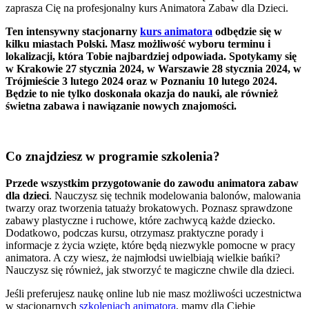
zaprasza Cię na profesjonalny kurs Animatora Zabaw dla Dzieci.
Ten intensywny stacjonarny
kurs animatora
odbędzie się w
kilku miastach Polski. Masz możliwość wyboru terminu i
lokalizacji, która Tobie najbardziej odpowiada. Spotykamy się
w Krakowie 27 stycznia 2024, w Warszawie 28 stycznia 2024, w
Trójmieście 3 lutego 2024 oraz w Poznaniu 10 lutego 2024.
Będzie to nie tylko doskonała okazja do nauki, ale również
świetna zabawa i nawiązanie nowych znajomości.
Co znajdziesz w programie szkolenia?
Przede wszystkim przygotowanie do zawodu animatora zabaw
dla dzieci
. Nauczysz się technik modelowania balonów, malowania
twarzy oraz tworzenia tatuaży brokatowych. Poznasz sprawdzone
zabawy plastyczne i ruchowe, które zachwycą każde dziecko.
Dodatkowo, podczas kursu, otrzymasz praktyczne porady i
informacje z życia wzięte, które będą niezwykle pomocne w pracy
animatora. A czy wiesz, że najmłodsi uwielbiają wielkie bańki?
Nauczysz się również, jak stworzyć te magiczne chwile dla dzieci.
Jeśli preferujesz naukę online lub nie masz możliwości uczestnictwa
w stacjonarnych
szkoleniach animatora
, mamy dla Ciebie