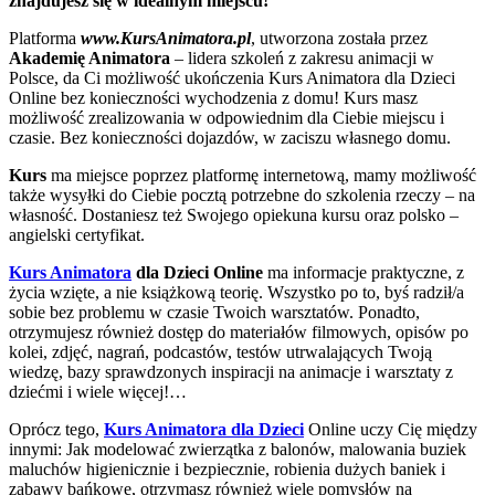
znajdujesz się w idealnym miejscu!
Platforma
www.KursAnimatora.pl
, utworzona została przez
Akademię Animatora
– lidera szkoleń z zakresu animacji w
Polsce, da Ci możliwość ukończenia Kurs Animatora dla Dzieci
Online bez konieczności wychodzenia z domu! Kurs masz
możliwość zrealizowania w odpowiednim dla Ciebie miejscu i
czasie. Bez konieczności dojazdów, w zaciszu własnego domu.
Kurs
ma miejsce poprzez platformę internetową, mamy możliwość
także wysyłki do Ciebie pocztą potrzebne do szkolenia rzeczy – na
własność. Dostaniesz też Swojego opiekuna kursu oraz polsko –
angielski certyfikat.
Kurs Animatora
dla Dzieci Online
ma informacje praktyczne, z
życia wzięte, a nie książkową teorię. Wszystko po to, byś radził/a
sobie bez problemu w czasie Twoich warsztatów. Ponadto,
otrzymujesz również dostęp do materiałów filmowych, opisów po
kolei, zdjęć, nagrań, podcastów, testów utrwalających Twoją
wiedzę, bazy sprawdzonych inspiracji na animacje i warsztaty z
dziećmi i wiele więcej!…
Oprócz tego,
Kurs Animatora dla Dzieci
Online uczy Cię między
innymi: Jak modelować zwierzątka z balonów, malowania buziek
maluchów higienicznie i bezpiecznie, robienia dużych baniek i
zabawy bańkowe, otrzymasz również wiele pomysłów na