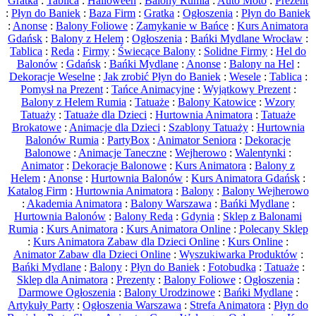
Gratka
:
Tablica
:
Halloween
:
Balony Rumia
:
Auto Moto
:
Prezent
:
Płyn do Baniek
:
Baza Firm
:
Gratka
:
Ogłoszenia
:
Płyn do Baniek
:
Anonse
:
Balony Foliowe
:
Zamykanie w Bańce
:
Kurs Animatora
Gdańsk
:
Balony z Helem
:
Ogłoszenia
:
Bańki Mydlane Wrocław
:
Tablica
:
Reda
:
Firmy
:
Świecące Balony
:
Solidne Firmy
:
Hel do
Balonów
:
Gdańsk
:
Bańki Mydlane
:
Anonse
:
Balony na Hel
:
Dekoracje Weselne
:
Jak zrobić Płyn do Baniek
:
Wesele
:
Tablica
:
Pomysł na Prezent
:
Tańce Animacyjne
:
Wyjątkowy Prezent
:
Balony z Helem Rumia
:
Tatuaże
:
Balony Katowice
:
Wzory
Tatuaży
:
Tatuaże dla Dzieci
:
Hurtownia Animatora
:
Tatuaże
Brokatowe
:
Animacje dla Dzieci
:
Szablony Tatuaży
:
Hurtownia
Balonów Rumia
:
PartyBox
:
Animator Seniora
:
Dekoracje
Balonowe
:
Animacje Taneczne
:
Wejherowo
:
Walentynki
:
Animator
:
Dekoracje Balonowe
:
Kurs Animatora
:
Balony z
Helem
:
Anonse
:
Hurtownia Balonów
:
Kurs Animatora Gdańsk
:
Katalog Firm
:
Hurtownia Animatora
:
Balony
:
Balony Wejherowo
:
Akademia Animatora
:
Balony Warszawa
:
Bańki Mydlane
:
Hurtownia Balonów
:
Balony Reda
:
Gdynia
:
Sklep z Balonami
Rumia
:
Kurs Animatora
:
Kurs Animatora Online
:
Polecany Sklep
:
Kurs Animatora Zabaw dla Dzieci Online
:
Kurs Online
:
Animator Zabaw dla Dzieci Online
:
Wyszukiwarka Produktów
:
Bańki Mydlane
:
Balony
:
Płyn do Baniek
:
Fotobudka
:
Tatuaże
:
Sklep dla Animatora
:
Prezenty
:
Balony Foliowe
:
Ogłoszenia
:
Darmowe Ogłoszenia
:
Balony Urodzinowe
:
Bańki Mydlane
:
Artykuły Party
:
Ogłoszenia Warszawa
:
Strefa Animatora
:
Płyn do