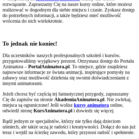
rozwiązanie. Zapraszamy Cię na nasze kursy online, które możesz
realizować w dogodnym dla siebie miejscu i czasie. Zyskasz dostęp
do potrzebnych informacji, a także będziesz mieć możliwość
wrócenia do nich wielokrotnie.
To jednak nie koniec!
Dla uczestników naszych profesjonalnych szkoleń i kursów,
przygotowaliśmy wyjątkowy prezent. Otrzymasz dostęp do Portalu
Animatora –
PortalAnimatora.pl
. To miejsce, gdzie znajdziesz
najnowsze informacje ze świata animacji, inspirujące pomysły na
zabawy oraz możliwość dzielenia się swoimi doświadczeniami z
innymi animatorami.
Jeżeli chcesz być częścią tej fantastycznej przygody, zapraszamy
Cię do zapisów na stronie
AkademiaAnimatora.pl
. Nie zwlekaj,
miejsca są ograniczone! Jeśli wolisz
kursy animatora
online,
odwiedź stronę
KursAnimatora.pl
i dowiedz się więcej.
Bądź jednym ze specjalistów, którzy nie tylko dają dzieciom
uśmiech, ale także uczą je radości i kreatywności. Dołącz do nas już
teraz i wejdź na ścieżkę zawodu, który przynosi radość i spełnienie.