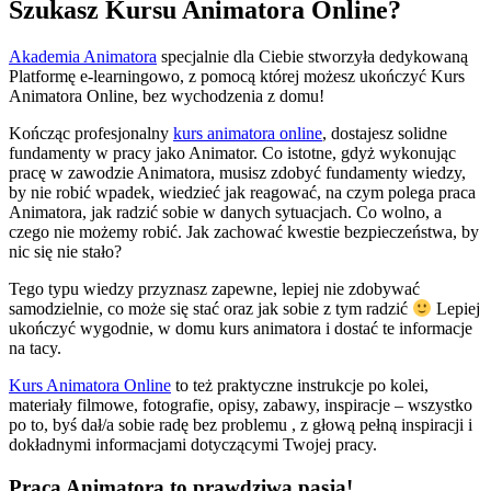
Szukasz Kursu Animatora Online?
Akademia Animatora
specjalnie dla Ciebie stworzyła dedykowaną
Platformę e-learningowo, z pomocą której możesz ukończyć Kurs
Animatora Online, bez wychodzenia z domu!
Kończąc profesjonalny
kurs animatora online
, dostajesz solidne
fundamenty w pracy jako Animator. Co istotne, gdyż wykonując
pracę w zawodzie Animatora, musisz zdobyć fundamenty wiedzy,
by nie robić wpadek, wiedzieć jak reagować, na czym polega praca
Animatora, jak radzić sobie w danych sytuacjach. Co wolno, a
czego nie możemy robić. Jak zachować kwestie bezpieczeństwa, by
nic się nie stało?
Tego typu wiedzy przyznasz zapewne, lepiej nie zdobywać
samodzielnie, co może się stać oraz jak sobie z tym radzić
Lepiej
ukończyć wygodnie, w domu kurs animatora i dostać te informacje
na tacy.
Kurs Animatora Online
to też praktyczne instrukcje po kolei,
materiały filmowe, fotografie, opisy, zabawy, inspiracje – wszystko
po to, byś dał/a sobie radę bez problemu , z głową pełną inspiracji i
dokładnymi informacjami dotyczącymi Twojej pracy.
Praca Animatora to prawdziwa pasja!