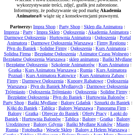
wykorzystywanie treści, zdjęć, grafik jest zabronione.
Informujemy, że podszywanie się pod markę
Akademia
Animatora®
wiąże się z konsekwencjami prawnymi.
Partnerzy:
Impra Shop
:
Party Shop
:
Sklep dla Animatora
:
Impreza
:
Party
:
Impra Sklep
:
Ogłoszenia
:
Akademia Animatora
:
Darmowe Ogłoszenia
:
Hurtownia Animatora
:
Ogłoszenia
:
Portal
Animatora
:
Darmowe Ogłoszenia Warszawa
:
Firmy Regionu
:
Płyn do Baniek
:
Solidne Firmy
:
Ogłoszenia
:
Kurs Animatora
:
Solidna Firma
:
Bezpłatne Ogłoszenia
:
Animator Czasu Wolnego
:
Bezpłatne Ogłoszenia Warszawa
:
sklep animatora
:
Bańki Mydlane
:
Bezpłatne Ogłoszenia
:
Szkolenie Animatorów
:
Kurs Animatora
:
Gratka
:
Kurs Animatora Warszawa
:
Rumia
:
Kurs Animatora
Poznań
:
Kurs Animatora Katowice
:
Kurs Animatora Zabaw
:
Firmy
:
Darmowe Ogłoszenia
:
Kupony Rabatowe
:
Ogłoszenia
Warszawa
:
Płyn do Baniek Mydlanych
:
Darmowe Ogłoszenia
Trójmiasto
:
Ogłoszenia Trójmiasto
:
Ogłoszenia
:
Solidne Firmy
:
Bezpłatne Ogłoszenia
:
Płyn do Baniek
:
Hurtownia Balonów
:
Party Shop
:
Bańki Mydlane
:
Balony Gdańsk
:
Sznurki do Baniek
:
Kijki do Baniek
:
Tablica
:
Balony Warszawa
:
Panorama Firm
:
Balony
:
Gratka
:
Obręcze do Baniek
:
Oferty Pracy
:
Łapki do
Baniek
:
Hurtownia Balonów
:
Tablica
:
Balony
:
Gratka
:
Balony
Urodzinowe
:
Balony Gdynia
:
Bańki Mydlane Kraków
:
Miasto
Rumia
:
Fotobudka
:
Wesele Sklep
:
Balony z Helem Warszawa
: