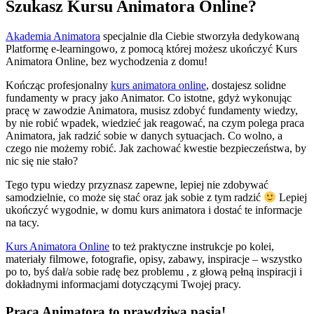
Szukasz Kursu Animatora Online?
Akademia Animatora
specjalnie dla Ciebie stworzyła dedykowaną
Platformę e-learningowo, z pomocą której możesz ukończyć Kurs
Animatora Online, bez wychodzenia z domu!
Kończąc profesjonalny
kurs animatora online
, dostajesz solidne
fundamenty w pracy jako Animator. Co istotne, gdyż wykonując
pracę w zawodzie Animatora, musisz zdobyć fundamenty wiedzy,
by nie robić wpadek, wiedzieć jak reagować, na czym polega praca
Animatora, jak radzić sobie w danych sytuacjach. Co wolno, a
czego nie możemy robić. Jak zachować kwestie bezpieczeństwa, by
nic się nie stało?
Tego typu wiedzy przyznasz zapewne, lepiej nie zdobywać
samodzielnie, co może się stać oraz jak sobie z tym radzić
Lepiej
ukończyć wygodnie, w domu kurs animatora i dostać te informacje
na tacy.
Kurs Animatora Online
to też praktyczne instrukcje po kolei,
materiały filmowe, fotografie, opisy, zabawy, inspiracje – wszystko
po to, byś dał/a sobie radę bez problemu , z głową pełną inspiracji i
dokładnymi informacjami dotyczącymi Twojej pracy.
Praca Animatora to prawdziwa pasja!