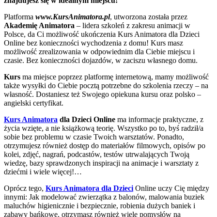
znajdujesz się w idealnym miejscu!
Platforma
www.KursAnimatora.pl
, utworzona została przez
Akademię Animatora
– lidera szkoleń z zakresu animacji w
Polsce, da Ci możliwość ukończenia Kurs Animatora dla Dzieci
Online bez konieczności wychodzenia z domu! Kurs masz
możliwość zrealizowania w odpowiednim dla Ciebie miejscu i
czasie. Bez konieczności dojazdów, w zaciszu własnego domu.
Kurs
ma miejsce poprzez platformę internetową, mamy możliwość
także wysyłki do Ciebie pocztą potrzebne do szkolenia rzeczy – na
własność. Dostaniesz też Swojego opiekuna kursu oraz polsko –
angielski certyfikat.
Kurs Animatora
dla Dzieci Online
ma informacje praktyczne, z
życia wzięte, a nie książkową teorię. Wszystko po to, byś radził/a
sobie bez problemu w czasie Twoich warsztatów. Ponadto,
otrzymujesz również dostęp do materiałów filmowych, opisów po
kolei, zdjęć, nagrań, podcastów, testów utrwalających Twoją
wiedzę, bazy sprawdzonych inspiracji na animacje i warsztaty z
dziećmi i wiele więcej!…
Oprócz tego,
Kurs Animatora dla Dzieci
Online uczy Cię między
innymi: Jak modelować zwierzątka z balonów, malowania buziek
maluchów higienicznie i bezpiecznie, robienia dużych baniek i
zabawy bańkowe, otrzymasz również wiele pomysłów na