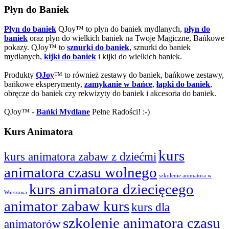
Płyn do Baniek
Płyn do baniek
QJoy™ to płyn do baniek mydlanych,
płyn do
baniek
oraz płyn do wielkich baniek na Twoje Magiczne, Bańkowe
pokazy. QJoy™ to
sznurki do baniek
, sznurki do baniek
mydlanych,
kijki do baniek
i kijki do wielkich baniek.
Produkty
QJoy
™ to również zestawy do baniek, bańkowe zestawy,
bańkowe eksperymenty,
zamykanie w bańce
,
łapki do baniek
,
obręcze do baniek czy rekwizyty do baniek i akcesoria do baniek.
QJoy™ -
Bańki Mydlane
Pełne Radości! :-)
Kurs Animatora
kurs
kurs animatora zabaw z dziećmi
animatora czasu wolnego
szkolenie animatora w
kurs animatora dziecięcego
Warszawa
animator zabaw kurs
kurs dla
szkolenie animatora czasu
animatorów