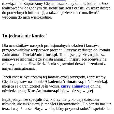
rozwiązanie. Zapraszamy Cię na nasze kursy online, które możesz
realizować w dogodnym dla siebie miejscu i czasie. Zyskasz dostęp
do potrzebnych informacji, a także będziesz mieć możliwość
wrócenia do nich wielokrotnie.
To jednak nie koniec!
Dla uczestników naszych profesjonalnych szkoleń i kursów,
przygotowaliśmy wyjątkowy prezent. Otrzymasz dostęp do Portalu
Animatora –
PortalAnimatora.pl
. To miejsce, gdzie znajdziesz
najnowsze informacje ze świata animacji, inspirujące pomysły na
zabawy oraz możliwość dzielenia się swoimi doświadczeniami z
innymi animatorami.
Jeżeli chcesz być częścią tej fantastycznej przygody, zapraszamy
Cię do zapisów na stronie
AkademiaAnimatora.pl
. Nie zwlekaj,
miejsca są ograniczone! Jeśli wolisz
kursy animatora
online,
odwiedź stronę
KursAnimatora.pl
i dowiedz się więcej.
Bądź jednym ze specjalistów, którzy nie tylko dają dzieciom
uśmiech, ale także uczą je radości i kreatywności. Dołącz do nas już
teraz i wejdź na ścieżkę zawodu, który przynosi radość i spełnienie.