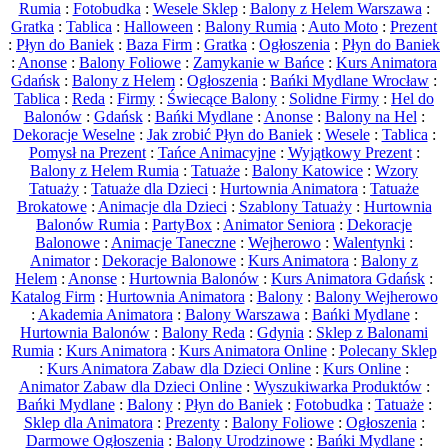
Rumia
:
Fotobudka
:
Wesele Sklep
:
Balony z Helem Warszawa
:
Gratka
:
Tablica
:
Halloween
:
Balony Rumia
:
Auto Moto
:
Prezent
:
Płyn do Baniek
:
Baza Firm
:
Gratka
:
Ogłoszenia
:
Płyn do Baniek
:
Anonse
:
Balony Foliowe
:
Zamykanie w Bańce
:
Kurs Animatora
Gdańsk
:
Balony z Helem
:
Ogłoszenia
:
Bańki Mydlane Wrocław
:
Tablica
:
Reda
:
Firmy
:
Świecące Balony
:
Solidne Firmy
:
Hel do
Balonów
:
Gdańsk
:
Bańki Mydlane
:
Anonse
:
Balony na Hel
:
Dekoracje Weselne
:
Jak zrobić Płyn do Baniek
:
Wesele
:
Tablica
:
Pomysł na Prezent
:
Tańce Animacyjne
:
Wyjątkowy Prezent
:
Balony z Helem Rumia
:
Tatuaże
:
Balony Katowice
:
Wzory
Tatuaży
:
Tatuaże dla Dzieci
:
Hurtownia Animatora
:
Tatuaże
Brokatowe
:
Animacje dla Dzieci
:
Szablony Tatuaży
:
Hurtownia
Balonów Rumia
:
PartyBox
:
Animator Seniora
:
Dekoracje
Balonowe
:
Animacje Taneczne
:
Wejherowo
:
Walentynki
:
Animator
:
Dekoracje Balonowe
:
Kurs Animatora
:
Balony z
Helem
:
Anonse
:
Hurtownia Balonów
:
Kurs Animatora Gdańsk
:
Katalog Firm
:
Hurtownia Animatora
:
Balony
:
Balony Wejherowo
:
Akademia Animatora
:
Balony Warszawa
:
Bańki Mydlane
:
Hurtownia Balonów
:
Balony Reda
:
Gdynia
:
Sklep z Balonami
Rumia
:
Kurs Animatora
:
Kurs Animatora Online
:
Polecany Sklep
:
Kurs Animatora Zabaw dla Dzieci Online
:
Kurs Online
:
Animator Zabaw dla Dzieci Online
:
Wyszukiwarka Produktów
:
Bańki Mydlane
:
Balony
:
Płyn do Baniek
:
Fotobudka
:
Tatuaże
:
Sklep dla Animatora
:
Prezenty
:
Balony Foliowe
:
Ogłoszenia
:
Darmowe Ogłoszenia
:
Balony Urodzinowe
:
Bańki Mydlane
: