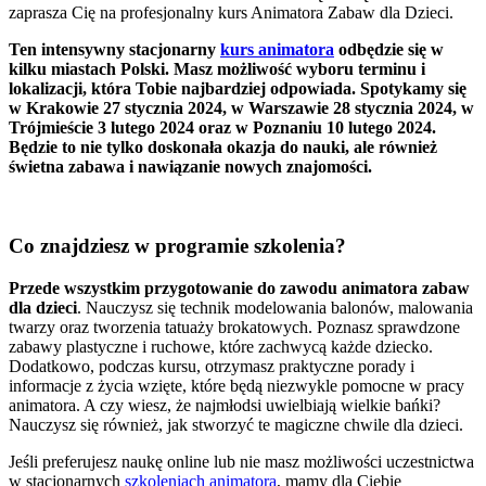
zaprasza Cię na profesjonalny kurs Animatora Zabaw dla Dzieci.
Ten intensywny stacjonarny
kurs animatora
odbędzie się w
kilku miastach Polski. Masz możliwość wyboru terminu i
lokalizacji, która Tobie najbardziej odpowiada. Spotykamy się
w Krakowie 27 stycznia 2024, w Warszawie 28 stycznia 2024, w
Trójmieście 3 lutego 2024 oraz w Poznaniu 10 lutego 2024.
Będzie to nie tylko doskonała okazja do nauki, ale również
świetna zabawa i nawiązanie nowych znajomości.
Co znajdziesz w programie szkolenia?
Przede wszystkim przygotowanie do zawodu animatora zabaw
dla dzieci
. Nauczysz się technik modelowania balonów, malowania
twarzy oraz tworzenia tatuaży brokatowych. Poznasz sprawdzone
zabawy plastyczne i ruchowe, które zachwycą każde dziecko.
Dodatkowo, podczas kursu, otrzymasz praktyczne porady i
informacje z życia wzięte, które będą niezwykle pomocne w pracy
animatora. A czy wiesz, że najmłodsi uwielbiają wielkie bańki?
Nauczysz się również, jak stworzyć te magiczne chwile dla dzieci.
Jeśli preferujesz naukę online lub nie masz możliwości uczestnictwa
w stacjonarnych
szkoleniach animatora
, mamy dla Ciebie