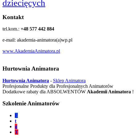
dziecięcych
Kontakt
tel.kom.:
+48 577 442 884
e-mail: akademia-animatora(a)wp.pl
www.AkademiaAnimatora.pl
Hurtownia Animatora
Hurtownia Animatora
-
Sklep Animatora
Profesjonalne Produkty dla Profesjonalnych Animatorów
Dodatkowe rabaty dla ABSOLWENTÓW
Akademii Animatora
!
Szkolenie Animatorów
F
t
g
T