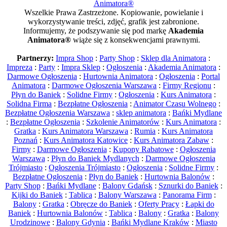
Animatora®
Wszelkie Prawa Zastrzeżone. Kopiowanie, powielanie i
wykorzystywanie treści, zdjęć, grafik jest zabronione.
Informujemy, że podszywanie się pod markę
Akademia
Animatora®
wiąże się z konsekwencjami prawnymi.
Partnerzy:
Impra Shop
:
Party Shop
:
Sklep dla Animatora
:
Impreza
:
Party
:
Impra Sklep
:
Ogłoszenia
:
Akademia Animatora
:
Darmowe Ogłoszenia
:
Hurtownia Animatora
:
Ogłoszenia
:
Portal
Animatora
:
Darmowe Ogłoszenia Warszawa
:
Firmy Regionu
:
Płyn do Baniek
:
Solidne Firmy
:
Ogłoszenia
:
Kurs Animatora
:
Solidna Firma
:
Bezpłatne Ogłoszenia
:
Animator Czasu Wolnego
:
Bezpłatne Ogłoszenia Warszawa
:
sklep animatora
:
Bańki Mydlane
:
Bezpłatne Ogłoszenia
:
Szkolenie Animatorów
:
Kurs Animatora
:
Gratka
:
Kurs Animatora Warszawa
:
Rumia
:
Kurs Animatora
Poznań
:
Kurs Animatora Katowice
:
Kurs Animatora Zabaw
:
Firmy
:
Darmowe Ogłoszenia
:
Kupony Rabatowe
:
Ogłoszenia
Warszawa
:
Płyn do Baniek Mydlanych
:
Darmowe Ogłoszenia
Trójmiasto
:
Ogłoszenia Trójmiasto
:
Ogłoszenia
:
Solidne Firmy
:
Bezpłatne Ogłoszenia
:
Płyn do Baniek
:
Hurtownia Balonów
:
Party Shop
:
Bańki Mydlane
:
Balony Gdańsk
:
Sznurki do Baniek
:
Kijki do Baniek
:
Tablica
:
Balony Warszawa
:
Panorama Firm
:
Balony
:
Gratka
:
Obręcze do Baniek
:
Oferty Pracy
:
Łapki do
Baniek
:
Hurtownia Balonów
:
Tablica
:
Balony
:
Gratka
:
Balony
Urodzinowe
:
Balony Gdynia
:
Bańki Mydlane Kraków
:
Miasto