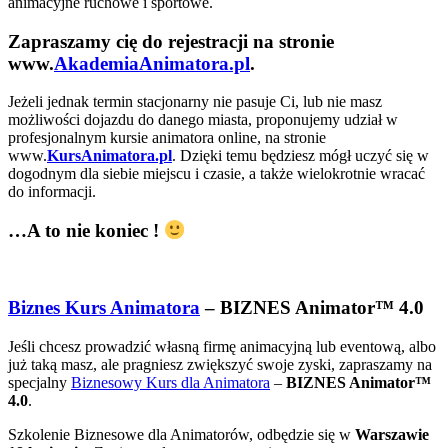
animacyjne ruchowe i sportowe.
Zapraszamy cię do rejestracji na stronie
www.
AkademiaAnimatora.pl
.
Jeżeli jednak termin stacjonarny nie pasuje Ci, lub nie masz
możliwości dojazdu do danego miasta, proponujemy udział w
profesjonalnym kursie animatora online, na stronie
www.
KursAnimatora.pl
. Dzięki temu będziesz mógł uczyć się w
dogodnym dla siebie miejscu i czasie, a także wielokrotnie wracać
do informacji.
…A to nie koniec !
Biznes Kurs Animatora
– BIZNES Animator™ 4.0
Jeśli chcesz prowadzić własną firmę animacyjną lub eventową, albo
już taką masz, ale pragniesz zwiększyć swoje zyski, zapraszamy na
specjalny
Biznesowy Kurs dla Animatora
–
BIZNES Animator™
4.0
.
Szkolenie Biznesowe dla Animatorów, odbędzie się w
Warszawie