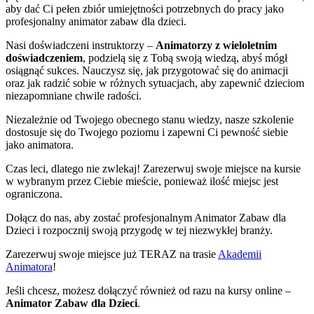
aby dać Ci pełen zbiór umiejętności potrzebnych do pracy jako
profesjonalny animator zabaw dla dzieci.
Nasi doświadczeni instruktorzy –
Animatorzy z wieloletnim
doświadczeniem
, podzielą się z Tobą swoją wiedzą, abyś mógł
osiągnąć sukces. Nauczysz się, jak przygotować się do animacji
oraz jak radzić sobie w różnych sytuacjach, aby zapewnić dzieciom
niezapomniane chwile radości.
Niezależnie od Twojego obecnego stanu wiedzy, nasze szkolenie
dostosuje się do Twojego poziomu i zapewni Ci pewność siebie
jako animatora.
Czas leci, dlatego nie zwlekaj! Zarezerwuj swoje miejsce na kursie
w wybranym przez Ciebie mieście, ponieważ ilość miejsc jest
ograniczona.
Dołącz do nas, aby zostać profesjonalnym Animator Zabaw dla
Dzieci i rozpocznij swoją przygodę w tej niezwykłej branży.
Zarezerwuj swoje miejsce już TERAZ na trasie
Akademii
Animatora
!
Jeśli chcesz, możesz dołączyć również od razu na kursy online –
Animator Zabaw dla Dzieci
.