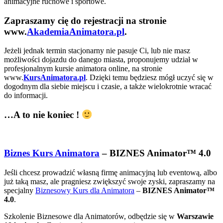
animacyjne ruchowe i sportowe.
Zapraszamy cię do rejestracji na stronie
www.
AkademiaAnimatora.pl
.
Jeżeli jednak termin stacjonarny nie pasuje Ci, lub nie masz
możliwości dojazdu do danego miasta, proponujemy udział w
profesjonalnym kursie animatora online, na stronie
www.
KursAnimatora.pl
. Dzięki temu będziesz mógł uczyć się w
dogodnym dla siebie miejscu i czasie, a także wielokrotnie wracać
do informacji.
…A to nie koniec !
Biznes Kurs Animatora
– BIZNES Animator™ 4.0
Jeśli chcesz prowadzić własną firmę animacyjną lub eventową, albo
już taką masz, ale pragniesz zwiększyć swoje zyski, zapraszamy na
specjalny
Biznesowy Kurs dla Animatora
–
BIZNES Animator™
4.0
.
Szkolenie Biznesowe dla Animatorów, odbędzie się w
Warszawie