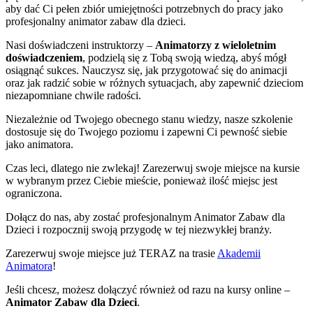
aby dać Ci pełen zbiór umiejętności potrzebnych do pracy jako
profesjonalny animator zabaw dla dzieci.
Nasi doświadczeni instruktorzy –
Animatorzy z wieloletnim
doświadczeniem
, podzielą się z Tobą swoją wiedzą, abyś mógł
osiągnąć sukces. Nauczysz się, jak przygotować się do animacji
oraz jak radzić sobie w różnych sytuacjach, aby zapewnić dzieciom
niezapomniane chwile radości.
Niezależnie od Twojego obecnego stanu wiedzy, nasze szkolenie
dostosuje się do Twojego poziomu i zapewni Ci pewność siebie
jako animatora.
Czas leci, dlatego nie zwlekaj! Zarezerwuj swoje miejsce na kursie
w wybranym przez Ciebie mieście, ponieważ ilość miejsc jest
ograniczona.
Dołącz do nas, aby zostać profesjonalnym Animator Zabaw dla
Dzieci i rozpocznij swoją przygodę w tej niezwykłej branży.
Zarezerwuj swoje miejsce już TERAZ na trasie
Akademii
Animatora
!
Jeśli chcesz, możesz dołączyć również od razu na kursy online –
Animator Zabaw dla Dzieci
.