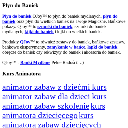
Płyn do Baniek
Płyn do baniek
QJoy™ to płyn do baniek mydlanych,
płyn do
baniek
oraz płyn do wielkich baniek na Twoje Magiczne, Bańkowe
pokazy. QJoy™ to
sznurki do baniek
, sznurki do baniek
mydlanych,
kijki do baniek
i kijki do wielkich baniek.
Produkty
QJoy
™ to również zestawy do baniek, bańkowe zestawy,
bańkowe eksperymenty,
zamykanie w bańce
,
łapki do baniek
,
obręcze do baniek czy rekwizyty do baniek i akcesoria do baniek.
QJoy™ -
Bańki Mydlane
Pełne Radości! :-)
Kurs Animatora
animator zabaw z dziećmi kurs
animator zabaw dla dzieci kurs
animator zabaw szkolenie
kurs
animatora dziecięcego
kurs
animatora zabaw dziecięcych