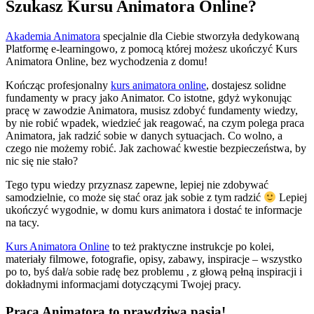
Szukasz Kursu Animatora Online?
Akademia Animatora
specjalnie dla Ciebie stworzyła dedykowaną
Platformę e-learningowo, z pomocą której możesz ukończyć Kurs
Animatora Online, bez wychodzenia z domu!
Kończąc profesjonalny
kurs animatora online
, dostajesz solidne
fundamenty w pracy jako Animator. Co istotne, gdyż wykonując
pracę w zawodzie Animatora, musisz zdobyć fundamenty wiedzy,
by nie robić wpadek, wiedzieć jak reagować, na czym polega praca
Animatora, jak radzić sobie w danych sytuacjach. Co wolno, a
czego nie możemy robić. Jak zachować kwestie bezpieczeństwa, by
nic się nie stało?
Tego typu wiedzy przyznasz zapewne, lepiej nie zdobywać
samodzielnie, co może się stać oraz jak sobie z tym radzić
Lepiej
ukończyć wygodnie, w domu kurs animatora i dostać te informacje
na tacy.
Kurs Animatora Online
to też praktyczne instrukcje po kolei,
materiały filmowe, fotografie, opisy, zabawy, inspiracje – wszystko
po to, byś dał/a sobie radę bez problemu , z głową pełną inspiracji i
dokładnymi informacjami dotyczącymi Twojej pracy.
Praca Animatora to prawdziwa pasja!