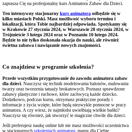
zaprasza Cię na profesjonalny kurs Animatora Zabaw dla Dzieci.
Ten intensywny stacjonarny
kurs animatora
odbędzie się w
kilku miastach Polski. Masz możliwość wyboru terminu i
lokalizacji, która Tobie najbardziej odpowiada. Spotykamy się
w Krakowie 27 stycznia 2024, w Warszawie 28 stycznia 2024, w
Trójmieście 3 lutego 2024 oraz w Poznaniu 10 lutego 2024.
Będzie to nie tylko doskonała okazja do nauki, ale również
świetna zabawa i nawiązanie nowych znajomości.
Co znajdziesz w programie szkolenia?
Przede wszystkim przygotowanie do zawodu animatora zabaw
dla dzieci
. Nauczysz się technik modelowania balonów, malowania
twarzy oraz tworzenia tatuaży brokatowych. Poznasz sprawdzone
zabawy plastyczne i ruchowe, które zachwycą każde dziecko.
Dodatkowo, podczas kursu, otrzymasz praktyczne porady i
informacje z życia wzięte, które będą niezwykle pomocne w pracy
animatora. A czy wiesz, że najmłodsi uwielbiają wielkie bańki?
Nauczysz się również, jak stworzyć te magiczne chwile dla dzieci.
Jeśli preferujesz naukę online lub nie masz możliwości uczestnictwa
w stacjonarnych
szkoleniach animatora
, mamy dla Ciebie