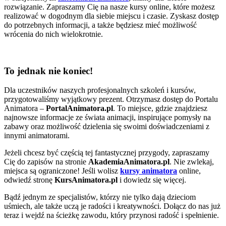
rozwiązanie. Zapraszamy Cię na nasze kursy online, które możesz
realizować w dogodnym dla siebie miejscu i czasie. Zyskasz dostęp
do potrzebnych informacji, a także będziesz mieć możliwość
wrócenia do nich wielokrotnie.
To jednak nie koniec!
Dla uczestników naszych profesjonalnych szkoleń i kursów,
przygotowaliśmy wyjątkowy prezent. Otrzymasz dostęp do Portalu
Animatora –
PortalAnimatora.pl
. To miejsce, gdzie znajdziesz
najnowsze informacje ze świata animacji, inspirujące pomysły na
zabawy oraz możliwość dzielenia się swoimi doświadczeniami z
innymi animatorami.
Jeżeli chcesz być częścią tej fantastycznej przygody, zapraszamy
Cię do zapisów na stronie
AkademiaAnimatora.pl
. Nie zwlekaj,
miejsca są ograniczone! Jeśli wolisz
kursy animatora
online,
odwiedź stronę
KursAnimatora.pl
i dowiedz się więcej.
Bądź jednym ze specjalistów, którzy nie tylko dają dzieciom
uśmiech, ale także uczą je radości i kreatywności. Dołącz do nas już
teraz i wejdź na ścieżkę zawodu, który przynosi radość i spełnienie.