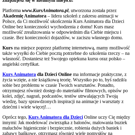
znajdujesz się w idealnym miejscu!
Platforma
www.KursAnimatora.pl
, utworzona została przez
Akademię Animatora
– lidera szkoleń z zakresu animacji w
Polsce, da Ci możliwość ukończenia Kurs Animatora dla Dzieci
Online bez konieczności wychodzenia z domu! Kurs masz
możliwość zrealizowania w odpowiednim dla Ciebie miejscu i
czasie. Bez konieczności dojazdów, w zaciszu własnego domu.
Kurs
ma miejsce poprzez platformę internetową, mamy możliwość
także wysyłki do Ciebie pocztą potrzebne do szkolenia rzeczy – na
własność. Dostaniesz też Swojego opiekuna kursu oraz polsko –
angielski certyfikat.
Kurs Animatora
dla Dzieci Online
ma informacje praktyczne, z
życia wzięte, a nie książkową teorię. Wszystko po to, byś radził/a
sobie bez problemu w czasie Twoich warsztatów. Ponadto,
otrzymujesz również dostęp do materiałów filmowych, opisów po
kolei, zdjęć, nagrań, podcastów, testów utrwalających Twoją
wiedzę, bazy sprawdzonych inspiracji na animacje i warsztaty z
dziećmi i wiele więcej!…
Oprócz tego,
Kurs Animatora dla Dzieci
Online uczy Cię między
innymi: Jak modelować zwierzątka z balonów, malowania buziek
maluchów higienicznie i bezpiecznie, robienia dużych baniek i
zabawy bańkowe, otrzymasz również wiele pomysłów na