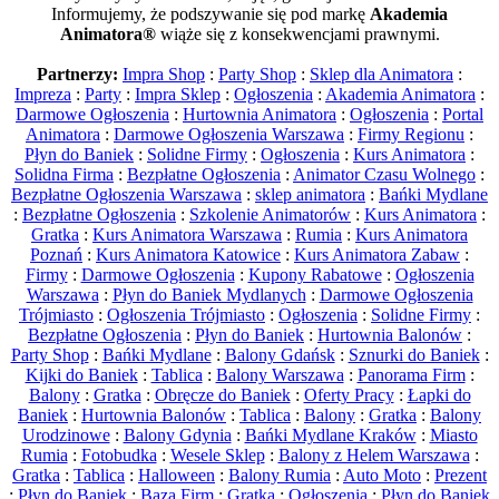
Informujemy, że podszywanie się pod markę
Akademia
Animatora®
wiąże się z konsekwencjami prawnymi.
Partnerzy:
Impra Shop
:
Party Shop
:
Sklep dla Animatora
:
Impreza
:
Party
:
Impra Sklep
:
Ogłoszenia
:
Akademia Animatora
:
Darmowe Ogłoszenia
:
Hurtownia Animatora
:
Ogłoszenia
:
Portal
Animatora
:
Darmowe Ogłoszenia Warszawa
:
Firmy Regionu
:
Płyn do Baniek
:
Solidne Firmy
:
Ogłoszenia
:
Kurs Animatora
:
Solidna Firma
:
Bezpłatne Ogłoszenia
:
Animator Czasu Wolnego
:
Bezpłatne Ogłoszenia Warszawa
:
sklep animatora
:
Bańki Mydlane
:
Bezpłatne Ogłoszenia
:
Szkolenie Animatorów
:
Kurs Animatora
:
Gratka
:
Kurs Animatora Warszawa
:
Rumia
:
Kurs Animatora
Poznań
:
Kurs Animatora Katowice
:
Kurs Animatora Zabaw
:
Firmy
:
Darmowe Ogłoszenia
:
Kupony Rabatowe
:
Ogłoszenia
Warszawa
:
Płyn do Baniek Mydlanych
:
Darmowe Ogłoszenia
Trójmiasto
:
Ogłoszenia Trójmiasto
:
Ogłoszenia
:
Solidne Firmy
:
Bezpłatne Ogłoszenia
:
Płyn do Baniek
:
Hurtownia Balonów
:
Party Shop
:
Bańki Mydlane
:
Balony Gdańsk
:
Sznurki do Baniek
:
Kijki do Baniek
:
Tablica
:
Balony Warszawa
:
Panorama Firm
:
Balony
:
Gratka
:
Obręcze do Baniek
:
Oferty Pracy
:
Łapki do
Baniek
:
Hurtownia Balonów
:
Tablica
:
Balony
:
Gratka
:
Balony
Urodzinowe
:
Balony Gdynia
:
Bańki Mydlane Kraków
:
Miasto
Rumia
:
Fotobudka
:
Wesele Sklep
:
Balony z Helem Warszawa
:
Gratka
:
Tablica
:
Halloween
:
Balony Rumia
:
Auto Moto
:
Prezent
:
Płyn do Baniek
:
Baza Firm
:
Gratka
:
Ogłoszenia
:
Płyn do Baniek