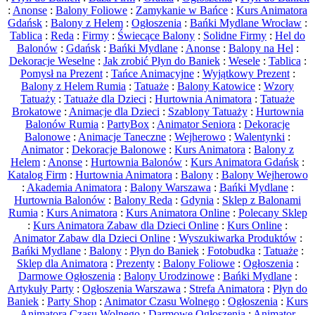
:
Anonse
:
Balony Foliowe
:
Zamykanie w Bańce
:
Kurs Animatora
Gdańsk
:
Balony z Helem
:
Ogłoszenia
:
Bańki Mydlane Wrocław
:
Tablica
:
Reda
:
Firmy
:
Świecące Balony
:
Solidne Firmy
:
Hel do
Balonów
:
Gdańsk
:
Bańki Mydlane
:
Anonse
:
Balony na Hel
:
Dekoracje Weselne
:
Jak zrobić Płyn do Baniek
:
Wesele
:
Tablica
:
Pomysł na Prezent
:
Tańce Animacyjne
:
Wyjątkowy Prezent
:
Balony z Helem Rumia
:
Tatuaże
:
Balony Katowice
:
Wzory
Tatuaży
:
Tatuaże dla Dzieci
:
Hurtownia Animatora
:
Tatuaże
Brokatowe
:
Animacje dla Dzieci
:
Szablony Tatuaży
:
Hurtownia
Balonów Rumia
:
PartyBox
:
Animator Seniora
:
Dekoracje
Balonowe
:
Animacje Taneczne
:
Wejherowo
:
Walentynki
:
Animator
:
Dekoracje Balonowe
:
Kurs Animatora
:
Balony z
Helem
:
Anonse
:
Hurtownia Balonów
:
Kurs Animatora Gdańsk
:
Katalog Firm
:
Hurtownia Animatora
:
Balony
:
Balony Wejherowo
:
Akademia Animatora
:
Balony Warszawa
:
Bańki Mydlane
:
Hurtownia Balonów
:
Balony Reda
:
Gdynia
:
Sklep z Balonami
Rumia
:
Kurs Animatora
:
Kurs Animatora Online
:
Polecany Sklep
:
Kurs Animatora Zabaw dla Dzieci Online
:
Kurs Online
:
Animator Zabaw dla Dzieci Online
:
Wyszukiwarka Produktów
:
Bańki Mydlane
:
Balony
:
Płyn do Baniek
:
Fotobudka
:
Tatuaże
:
Sklep dla Animatora
:
Prezenty
:
Balony Foliowe
:
Ogłoszenia
:
Darmowe Ogłoszenia
:
Balony Urodzinowe
:
Bańki Mydlane
:
Artykuły Party
:
Ogłoszenia Warszawa
:
Strefa Animatora
:
Płyn do
Baniek
:
Party Shop
:
Animator Czasu Wolnego
:
Ogłoszenia
:
Kurs
Animatora Czasu Wolnego
:
Darmowe Ogłoszenia
:
Animator