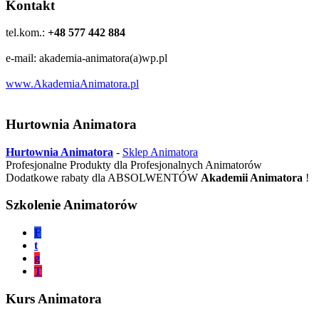
Kontakt
tel.kom.:
+48 577 442 884
e-mail: akademia-animatora(a)wp.pl
www.AkademiaAnimatora.pl
Hurtownia Animatora
Hurtownia Animatora
-
Sklep Animatora
Profesjonalne Produkty dla Profesjonalnych Animatorów
Dodatkowe rabaty dla ABSOLWENTÓW
Akademii Animatora
!
Szkolenie Animatorów
F
t
g
T
Kurs Animatora