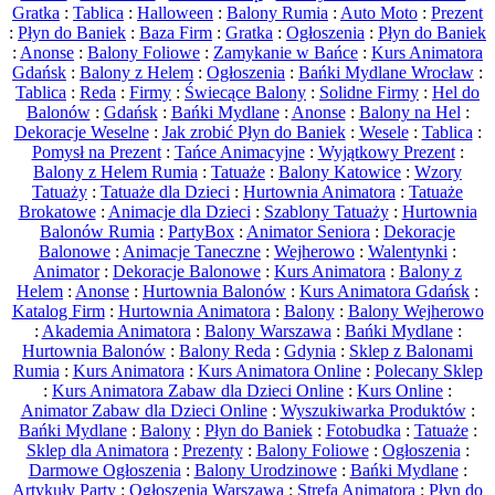
Gratka
:
Tablica
:
Halloween
:
Balony Rumia
:
Auto Moto
:
Prezent
:
Płyn do Baniek
:
Baza Firm
:
Gratka
:
Ogłoszenia
:
Płyn do Baniek
:
Anonse
:
Balony Foliowe
:
Zamykanie w Bańce
:
Kurs Animatora
Gdańsk
:
Balony z Helem
:
Ogłoszenia
:
Bańki Mydlane Wrocław
:
Tablica
:
Reda
:
Firmy
:
Świecące Balony
:
Solidne Firmy
:
Hel do
Balonów
:
Gdańsk
:
Bańki Mydlane
:
Anonse
:
Balony na Hel
:
Dekoracje Weselne
:
Jak zrobić Płyn do Baniek
:
Wesele
:
Tablica
:
Pomysł na Prezent
:
Tańce Animacyjne
:
Wyjątkowy Prezent
:
Balony z Helem Rumia
:
Tatuaże
:
Balony Katowice
:
Wzory
Tatuaży
:
Tatuaże dla Dzieci
:
Hurtownia Animatora
:
Tatuaże
Brokatowe
:
Animacje dla Dzieci
:
Szablony Tatuaży
:
Hurtownia
Balonów Rumia
:
PartyBox
:
Animator Seniora
:
Dekoracje
Balonowe
:
Animacje Taneczne
:
Wejherowo
:
Walentynki
:
Animator
:
Dekoracje Balonowe
:
Kurs Animatora
:
Balony z
Helem
:
Anonse
:
Hurtownia Balonów
:
Kurs Animatora Gdańsk
:
Katalog Firm
:
Hurtownia Animatora
:
Balony
:
Balony Wejherowo
:
Akademia Animatora
:
Balony Warszawa
:
Bańki Mydlane
:
Hurtownia Balonów
:
Balony Reda
:
Gdynia
:
Sklep z Balonami
Rumia
:
Kurs Animatora
:
Kurs Animatora Online
:
Polecany Sklep
:
Kurs Animatora Zabaw dla Dzieci Online
:
Kurs Online
:
Animator Zabaw dla Dzieci Online
:
Wyszukiwarka Produktów
:
Bańki Mydlane
:
Balony
:
Płyn do Baniek
:
Fotobudka
:
Tatuaże
:
Sklep dla Animatora
:
Prezenty
:
Balony Foliowe
:
Ogłoszenia
:
Darmowe Ogłoszenia
:
Balony Urodzinowe
:
Bańki Mydlane
:
Artykuły Party
:
Ogłoszenia Warszawa
:
Strefa Animatora
:
Płyn do