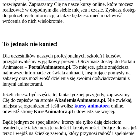
rozwiązanie. Zapraszamy Cię na nasze kursy online, które możesz
realizować w dogodnym dla siebie miejscu i czasie. Zyskasz dostęp
do potrzebnych informacji, a także będziesz mieć możliwość
wrócenia do nich wielokrotnie.
To jednak nie koniec!
Dla uczestników naszych profesjonalnych szkoleń i kursów,
przygotowaliśmy wyjątkowy prezent. Otrzymasz dostęp do Portalu
Animatora –
PortalAnimatora.pl
. To miejsce, gdzie znajdziesz
najnowsze informacje ze świata animacji, inspirujące pomysły na
zabawy oraz możliwość dzielenia się swoimi doświadczeniami z
innymi animatorami.
Jeżeli chcesz być częścią tej fantastycznej przygody, zapraszamy
Cię do zapisów na stronie
AkademiaAnimatora.pl
. Nie zwlekaj,
miejsca są ograniczone! Jeśli wolisz
kursy animatora
online,
odwiedź stronę
KursAnimatora.pl
i dowiedz się więcej.
Bądź jednym ze specjalistów, którzy nie tylko dają dzieciom
uśmiech, ale także uczą je radości i kreatywności. Dołącz do nas już
teraz i wejdź na ścieżkę zawodu, który przynosi radość i spełnienie.