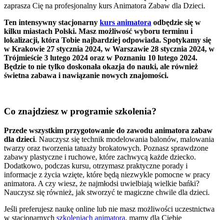
zaprasza Cię na profesjonalny kurs Animatora Zabaw dla Dzieci.
Ten intensywny stacjonarny
kurs animatora
odbędzie się w
kilku miastach Polski. Masz możliwość wyboru terminu i
lokalizacji, która Tobie najbardziej odpowiada. Spotykamy się
w Krakowie 27 stycznia 2024, w Warszawie 28 stycznia 2024, w
Trójmieście 3 lutego 2024 oraz w Poznaniu 10 lutego 2024.
Będzie to nie tylko doskonała okazja do nauki, ale również
świetna zabawa i nawiązanie nowych znajomości.
Co znajdziesz w programie szkolenia?
Przede wszystkim przygotowanie do zawodu animatora zabaw
dla dzieci
. Nauczysz się technik modelowania balonów, malowania
twarzy oraz tworzenia tatuaży brokatowych. Poznasz sprawdzone
zabawy plastyczne i ruchowe, które zachwycą każde dziecko.
Dodatkowo, podczas kursu, otrzymasz praktyczne porady i
informacje z życia wzięte, które będą niezwykle pomocne w pracy
animatora. A czy wiesz, że najmłodsi uwielbiają wielkie bańki?
Nauczysz się również, jak stworzyć te magiczne chwile dla dzieci.
Jeśli preferujesz naukę online lub nie masz możliwości uczestnictwa
w stacjonarnych
szkoleniach animatora
, mamy dla Ciebie