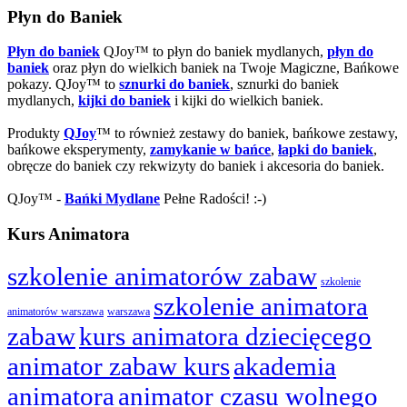
Płyn do Baniek
Płyn do baniek
QJoy™ to płyn do baniek mydlanych,
płyn do
baniek
oraz płyn do wielkich baniek na Twoje Magiczne, Bańkowe
pokazy. QJoy™ to
sznurki do baniek
, sznurki do baniek
mydlanych,
kijki do baniek
i kijki do wielkich baniek.
Produkty
QJoy
™ to również zestawy do baniek, bańkowe zestawy,
bańkowe eksperymenty,
zamykanie w bańce
,
łapki do baniek
,
obręcze do baniek czy rekwizyty do baniek i akcesoria do baniek.
QJoy™ -
Bańki Mydlane
Pełne Radości! :-)
Kurs Animatora
szkolenie animatorów zabaw
szkolenie
szkolenie animatora
animatorów warszawa
warszawa
zabaw
kurs animatora dziecięcego
animator zabaw kurs
akademia
animatora
animator czasu wolnego