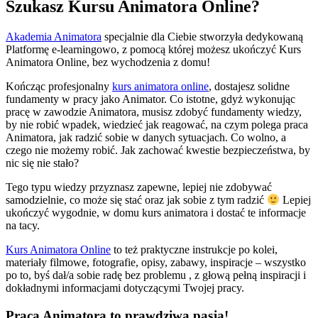
Szukasz Kursu Animatora Online?
Akademia Animatora
specjalnie dla Ciebie stworzyła dedykowaną
Platformę e-learningowo, z pomocą której możesz ukończyć Kurs
Animatora Online, bez wychodzenia z domu!
Kończąc profesjonalny
kurs animatora online
, dostajesz solidne
fundamenty w pracy jako Animator. Co istotne, gdyż wykonując
pracę w zawodzie Animatora, musisz zdobyć fundamenty wiedzy,
by nie robić wpadek, wiedzieć jak reagować, na czym polega praca
Animatora, jak radzić sobie w danych sytuacjach. Co wolno, a
czego nie możemy robić. Jak zachować kwestie bezpieczeństwa, by
nic się nie stało?
Tego typu wiedzy przyznasz zapewne, lepiej nie zdobywać
samodzielnie, co może się stać oraz jak sobie z tym radzić
Lepiej
ukończyć wygodnie, w domu kurs animatora i dostać te informacje
na tacy.
Kurs Animatora Online
to też praktyczne instrukcje po kolei,
materiały filmowe, fotografie, opisy, zabawy, inspiracje – wszystko
po to, byś dał/a sobie radę bez problemu , z głową pełną inspiracji i
dokładnymi informacjami dotyczącymi Twojej pracy.
Praca Animatora to prawdziwa pasja!