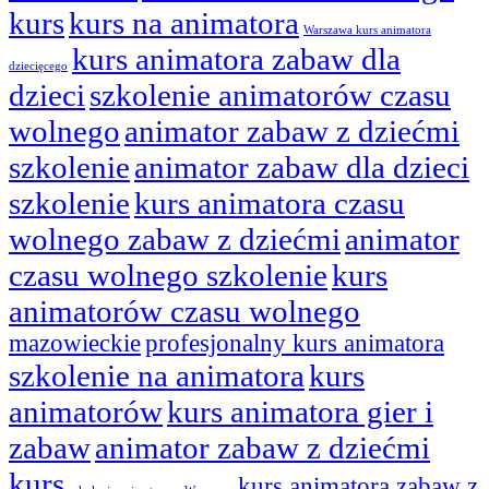
kurs
kurs na animatora
Warszawa kurs animatora
kurs animatora zabaw dla
dziecięcego
dzieci
szkolenie animatorów czasu
wolnego
animator zabaw z dziećmi
szkolenie
animator zabaw dla dzieci
szkolenie
kurs animatora czasu
wolnego zabaw z dziećmi
animator
czasu wolnego szkolenie
kurs
animatorów czasu wolnego
mazowieckie
profesjonalny kurs animatora
szkolenie na animatora
kurs
animatorów
kurs animatora gier i
zabaw
animator zabaw z dziećmi
kurs
kurs animatora zabaw z