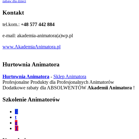
zabaw dla dzieci
Kontakt
tel.kom.:
+48 577 442 884
e-mail: akademia-animatora(a)wp.pl
www.AkademiaAnimatora.pl
Hurtownia Animatora
Hurtownia Animatora
-
Sklep Animatora
Profesjonalne Produkty dla Profesjonalnych Animatorów
Dodatkowe rabaty dla ABSOLWENTÓW
Akademii Animatora
!
Szkolenie Animatorów
F
t
g
T