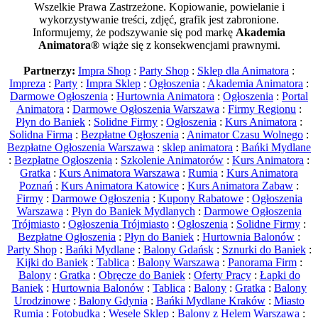
Wszelkie Prawa Zastrzeżone. Kopiowanie, powielanie i
wykorzystywanie treści, zdjęć, grafik jest zabronione.
Informujemy, że podszywanie się pod markę
Akademia
Animatora®
wiąże się z konsekwencjami prawnymi.
Partnerzy:
Impra Shop
:
Party Shop
:
Sklep dla Animatora
:
Impreza
:
Party
:
Impra Sklep
:
Ogłoszenia
:
Akademia Animatora
:
Darmowe Ogłoszenia
:
Hurtownia Animatora
:
Ogłoszenia
:
Portal
Animatora
:
Darmowe Ogłoszenia Warszawa
:
Firmy Regionu
:
Płyn do Baniek
:
Solidne Firmy
:
Ogłoszenia
:
Kurs Animatora
:
Solidna Firma
:
Bezpłatne Ogłoszenia
:
Animator Czasu Wolnego
:
Bezpłatne Ogłoszenia Warszawa
:
sklep animatora
:
Bańki Mydlane
:
Bezpłatne Ogłoszenia
:
Szkolenie Animatorów
:
Kurs Animatora
:
Gratka
:
Kurs Animatora Warszawa
:
Rumia
:
Kurs Animatora
Poznań
:
Kurs Animatora Katowice
:
Kurs Animatora Zabaw
:
Firmy
:
Darmowe Ogłoszenia
:
Kupony Rabatowe
:
Ogłoszenia
Warszawa
:
Płyn do Baniek Mydlanych
:
Darmowe Ogłoszenia
Trójmiasto
:
Ogłoszenia Trójmiasto
:
Ogłoszenia
:
Solidne Firmy
:
Bezpłatne Ogłoszenia
:
Płyn do Baniek
:
Hurtownia Balonów
:
Party Shop
:
Bańki Mydlane
:
Balony Gdańsk
:
Sznurki do Baniek
:
Kijki do Baniek
:
Tablica
:
Balony Warszawa
:
Panorama Firm
:
Balony
:
Gratka
:
Obręcze do Baniek
:
Oferty Pracy
:
Łapki do
Baniek
:
Hurtownia Balonów
:
Tablica
:
Balony
:
Gratka
:
Balony
Urodzinowe
:
Balony Gdynia
:
Bańki Mydlane Kraków
:
Miasto
Rumia
:
Fotobudka
:
Wesele Sklep
:
Balony z Helem Warszawa
: