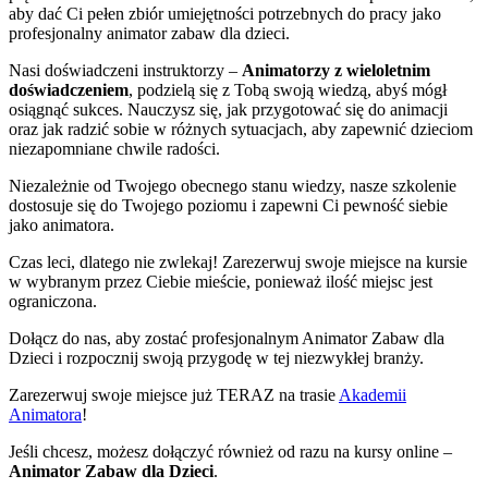
aby dać Ci pełen zbiór umiejętności potrzebnych do pracy jako
profesjonalny animator zabaw dla dzieci.
Nasi doświadczeni instruktorzy –
Animatorzy z wieloletnim
doświadczeniem
, podzielą się z Tobą swoją wiedzą, abyś mógł
osiągnąć sukces. Nauczysz się, jak przygotować się do animacji
oraz jak radzić sobie w różnych sytuacjach, aby zapewnić dzieciom
niezapomniane chwile radości.
Niezależnie od Twojego obecnego stanu wiedzy, nasze szkolenie
dostosuje się do Twojego poziomu i zapewni Ci pewność siebie
jako animatora.
Czas leci, dlatego nie zwlekaj! Zarezerwuj swoje miejsce na kursie
w wybranym przez Ciebie mieście, ponieważ ilość miejsc jest
ograniczona.
Dołącz do nas, aby zostać profesjonalnym Animator Zabaw dla
Dzieci i rozpocznij swoją przygodę w tej niezwykłej branży.
Zarezerwuj swoje miejsce już TERAZ na trasie
Akademii
Animatora
!
Jeśli chcesz, możesz dołączyć również od razu na kursy online –
Animator Zabaw dla Dzieci
.