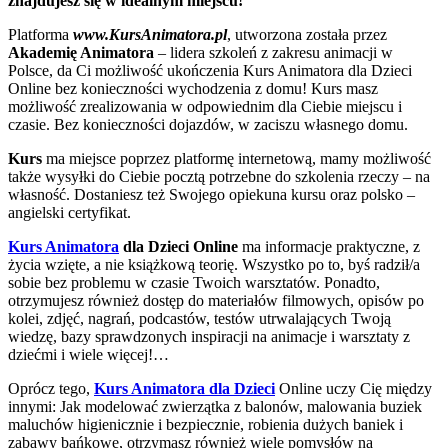
znajdujesz się w idealnym miejscu!
Platforma
www.KursAnimatora.pl
, utworzona została przez
Akademię Animatora
– lidera szkoleń z zakresu animacji w
Polsce, da Ci możliwość ukończenia Kurs Animatora dla Dzieci
Online bez konieczności wychodzenia z domu! Kurs masz
możliwość zrealizowania w odpowiednim dla Ciebie miejscu i
czasie. Bez konieczności dojazdów, w zaciszu własnego domu.
Kurs
ma miejsce poprzez platformę internetową, mamy możliwość
także wysyłki do Ciebie pocztą potrzebne do szkolenia rzeczy – na
własność. Dostaniesz też Swojego opiekuna kursu oraz polsko –
angielski certyfikat.
Kurs Animatora
dla Dzieci Online
ma informacje praktyczne, z
życia wzięte, a nie książkową teorię. Wszystko po to, byś radził/a
sobie bez problemu w czasie Twoich warsztatów. Ponadto,
otrzymujesz również dostęp do materiałów filmowych, opisów po
kolei, zdjęć, nagrań, podcastów, testów utrwalających Twoją
wiedzę, bazy sprawdzonych inspiracji na animacje i warsztaty z
dziećmi i wiele więcej!…
Oprócz tego,
Kurs Animatora dla Dzieci
Online uczy Cię między
innymi: Jak modelować zwierzątka z balonów, malowania buziek
maluchów higienicznie i bezpiecznie, robienia dużych baniek i
zabawy bańkowe, otrzymasz również wiele pomysłów na