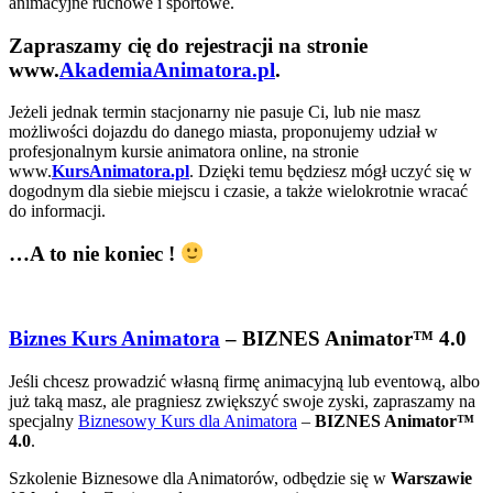
animacyjne ruchowe i sportowe.
Zapraszamy cię do rejestracji na stronie
www.
AkademiaAnimatora.pl
.
Jeżeli jednak termin stacjonarny nie pasuje Ci, lub nie masz
możliwości dojazdu do danego miasta, proponujemy udział w
profesjonalnym kursie animatora online, na stronie
www.
KursAnimatora.pl
. Dzięki temu będziesz mógł uczyć się w
dogodnym dla siebie miejscu i czasie, a także wielokrotnie wracać
do informacji.
…A to nie koniec !
Biznes Kurs Animatora
– BIZNES Animator™ 4.0
Jeśli chcesz prowadzić własną firmę animacyjną lub eventową, albo
już taką masz, ale pragniesz zwiększyć swoje zyski, zapraszamy na
specjalny
Biznesowy Kurs dla Animatora
–
BIZNES Animator™
4.0
.
Szkolenie Biznesowe dla Animatorów, odbędzie się w
Warszawie