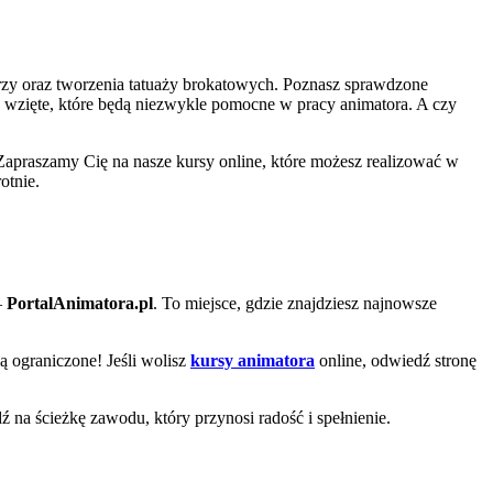
zy oraz tworzenia tatuaży brokatowych. Poznasz sprawdzone
a wzięte, które będą niezwykle pomocne w pracy animatora. A czy
Zapraszamy Cię na nasze kursy online, które możesz realizować w
otnie.
–
PortalAnimatora.pl
. To miejsce, gdzie znajdziesz najnowsze
są ograniczone! Jeśli wolisz
kursy animatora
online, odwiedź stronę
dź na ścieżkę zawodu, który przynosi radość i spełnienie.