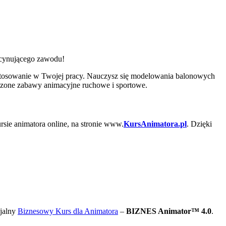
ascynującego zawodu!
stosowanie w Twojej pracy. Nauczysz się modelowania balonowych
wdzone zabawy animacyjne ruchowe i sportowe.
rsie animatora online, na stronie www.
KursAnimatora.pl
. Dzięki
cjalny
Biznesowy Kurs dla Animatora
–
BIZNES Animator™ 4.0
.