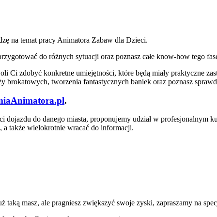
zę na temat pracy Animatora Zabaw dla Dzieci.
ię przygotować do różnych sytuacji oraz poznasz całe know-how tego f
 Ci zdobyć konkretne umiejętności, które będą miały praktyczne za
uaży brokatowych, tworzenia fantastycznych baniek oraz poznasz spra
iaAnimatora.pl
.
ości dojazdu do danego miasta, proponujemy udział w profesjonalnym ku
 a także wielokrotnie wracać do informacji.
uż taką masz, ale pragniesz zwiększyć swoje zyski, zapraszamy na spe