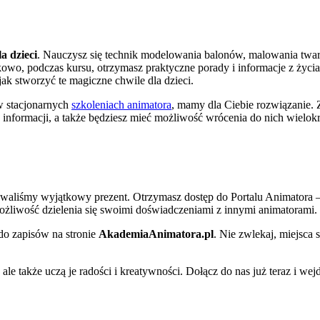
a dzieci
. Nauczysz się technik modelowania balonów, malowania twar
owo, podczas kursu, otrzymasz praktyczne porady i informacje z życi
jak stworzyć te magiczne chwile dla dzieci.
 w stacjonarnych
szkoleniach animatora
, mamy dla Ciebie rozwiązanie. 
 informacji, a także będziesz mieć możliwość wrócenia do nich wielokr
towaliśmy wyjątkowy prezent. Otrzymasz dostęp do Portalu Animatora 
możliwość dzielenia się swoimi doświadczeniami z innymi animatorami.
 do zapisów na stronie
AkademiaAnimatora.pl
. Nie zwlekaj, miejsca 
ale także uczą je radości i kreatywności. Dołącz do nas już teraz i wej