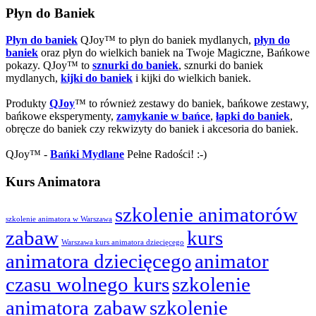
Płyn do Baniek
Płyn do baniek
QJoy™ to płyn do baniek mydlanych,
płyn do
baniek
oraz płyn do wielkich baniek na Twoje Magiczne, Bańkowe
pokazy. QJoy™ to
sznurki do baniek
, sznurki do baniek
mydlanych,
kijki do baniek
i kijki do wielkich baniek.
Produkty
QJoy
™ to również zestawy do baniek, bańkowe zestawy,
bańkowe eksperymenty,
zamykanie w bańce
,
łapki do baniek
,
obręcze do baniek czy rekwizyty do baniek i akcesoria do baniek.
QJoy™ -
Bańki Mydlane
Pełne Radości! :-)
Kurs Animatora
szkolenie animatorów
szkolenie animatora w Warszawa
zabaw
kurs
Warszawa kurs animatora dziecięcego
animatora dziecięcego
animator
czasu wolnego kurs
szkolenie
animatora zabaw
szkolenie