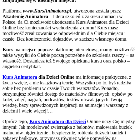
znajdujesz się w idealnym miejscu!
Platforma
www.KursAnimatora.pl
, utworzona została przez
Akademię Animatora
– lidera szkoleń z zakresu animacji w
Polsce, da Ci możliwość ukończenia Kurs Animatora dla Dzieci
Online bez konieczności wychodzenia z domu! Kurs masz
możliwość zrealizowania w odpowiednim dla Ciebie miejscu i
czasie. Bez konieczności dojazdów, w zaciszu własnego domu.
Kurs
ma miejsce poprzez platformę internetową, mamy możliwość
także wysyłki do Ciebie pocztą potrzebne do szkolenia rzeczy – na
własność. Dostaniesz też Swojego opiekuna kursu oraz polsko –
angielski certyfikat.
Kurs Animatora
dla Dzieci Online
ma informacje praktyczne, z
życia wzięte, a nie książkową teorię. Wszystko po to, byś radził/a
sobie bez problemu w czasie Twoich warsztatów. Ponadto,
otrzymujesz również dostęp do materiałów filmowych, opisów po
kolei, zdjęć, nagrań, podcastów, testów utrwalających Twoją
wiedzę, bazy sprawdzonych inspiracji na animacje i warsztaty z
dziećmi i wiele więcej!…
Oprócz tego,
Kurs Animatora dla Dzieci
Online uczy Cię między
innymi: Jak modelować zwierzątka z balonów, malowania buziek
maluchów higienicznie i bezpiecznie, robienia dużych baniek i
zabawy bańkowe, otrzymasz również wiele pomysłów na