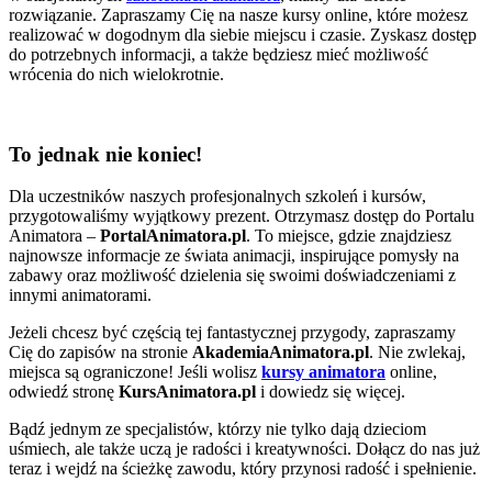
rozwiązanie. Zapraszamy Cię na nasze kursy online, które możesz
realizować w dogodnym dla siebie miejscu i czasie. Zyskasz dostęp
do potrzebnych informacji, a także będziesz mieć możliwość
wrócenia do nich wielokrotnie.
To jednak nie koniec!
Dla uczestników naszych profesjonalnych szkoleń i kursów,
przygotowaliśmy wyjątkowy prezent. Otrzymasz dostęp do Portalu
Animatora –
PortalAnimatora.pl
. To miejsce, gdzie znajdziesz
najnowsze informacje ze świata animacji, inspirujące pomysły na
zabawy oraz możliwość dzielenia się swoimi doświadczeniami z
innymi animatorami.
Jeżeli chcesz być częścią tej fantastycznej przygody, zapraszamy
Cię do zapisów na stronie
AkademiaAnimatora.pl
. Nie zwlekaj,
miejsca są ograniczone! Jeśli wolisz
kursy animatora
online,
odwiedź stronę
KursAnimatora.pl
i dowiedz się więcej.
Bądź jednym ze specjalistów, którzy nie tylko dają dzieciom
uśmiech, ale także uczą je radości i kreatywności. Dołącz do nas już
teraz i wejdź na ścieżkę zawodu, który przynosi radość i spełnienie.