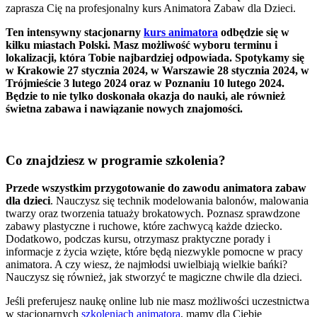
zaprasza Cię na profesjonalny kurs Animatora Zabaw dla Dzieci.
Ten intensywny stacjonarny
kurs animatora
odbędzie się w
kilku miastach Polski. Masz możliwość wyboru terminu i
lokalizacji, która Tobie najbardziej odpowiada. Spotykamy się
w Krakowie 27 stycznia 2024, w Warszawie 28 stycznia 2024, w
Trójmieście 3 lutego 2024 oraz w Poznaniu 10 lutego 2024.
Będzie to nie tylko doskonała okazja do nauki, ale również
świetna zabawa i nawiązanie nowych znajomości.
Co znajdziesz w programie szkolenia?
Przede wszystkim przygotowanie do zawodu animatora zabaw
dla dzieci
. Nauczysz się technik modelowania balonów, malowania
twarzy oraz tworzenia tatuaży brokatowych. Poznasz sprawdzone
zabawy plastyczne i ruchowe, które zachwycą każde dziecko.
Dodatkowo, podczas kursu, otrzymasz praktyczne porady i
informacje z życia wzięte, które będą niezwykle pomocne w pracy
animatora. A czy wiesz, że najmłodsi uwielbiają wielkie bańki?
Nauczysz się również, jak stworzyć te magiczne chwile dla dzieci.
Jeśli preferujesz naukę online lub nie masz możliwości uczestnictwa
w stacjonarnych
szkoleniach animatora
, mamy dla Ciebie