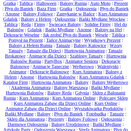
Gratka
:
Tablica
:
Halloween
:
Balony Rumia
:
Auto Moto
:
Prezent
:
Płyn do Baniek
:
Baza Firm
:
Gratka
:
Ogłoszenia
:
Płyn do Baniek
:
Anonse
:
Balony Foliowe
:
Zamykanie w Bańce
:
Kurs Animatora
Gdańsk
:
Balony z Helem
:
Ogłoszenia
:
Bańki Mydlane Wrocław
:
Tablica
:
Reda
:
Firmy
:
Świecące Balony
:
Solidne Firmy
:
Hel do
Balonów
:
Gdańsk
:
Bańki Mydlane
:
Anonse
:
Balony na Hel
:
Dekoracje Weselne
:
Jak zrobić Płyn do Baniek
:
Wesele
:
Tablica
:
Pomysł na Prezent
:
Tańce Animacyjne
:
Wyjątkowy Prezent
:
Balony z Helem Rumia
:
Tatuaże
:
Balony Katowice
:
Wzory
Tatuaży
:
Tatuaże dla Dzieci
:
Hurtownia Animatora
:
Tatuaże
Brokatowe
:
Animacje dla Dzieci
:
Szablony Tatuaży
:
Hurtownia
Balonów Rumia
:
PartyBox
:
Animator Seniora
:
Dekoracje
Balonowe
:
Animacje Taneczne
:
Wejherowo
:
Walentynki
:
Animator
:
Dekoracje Balonowe
:
Kurs Animatora
:
Balony z
Helem
:
Anonse
:
Hurtownia Balonów
:
Kurs Animatora Gdańsk
:
Katalog Firm
:
Hurtownia Animatora
:
Balony
:
Balony Wejherowo
:
Akademia Animatora
:
Balony Warszawa
:
Bańki Mydlane
:
Hurtownia Balonów
:
Balony Reda
:
Gdynia
:
Sklep z Balonami
Rumia
:
Kurs Animatora
:
Kurs Animatora Online
:
Polecany Sklep
:
Kurs Animatora Zabaw dla Dzieci Online
:
Kurs Online
:
Animator Zabaw dla Dzieci Online
:
Wyszukiwarka Produktów
:
Bańki Mydlane
:
Balony
:
Płyn do Baniek
:
Fotobudka
:
Tatuaże
:
Sklep dla Animatora
:
Prezenty
:
Balony Foliowe
:
Ogłoszenia
:
Darmowe Ogłoszenia
:
Balony Urodzinowe
:
Bańki Mydlane
:
Artykuły Party
:
Ogłoszenia Warszawa
:
Strefa Animatora
:
Płyn do