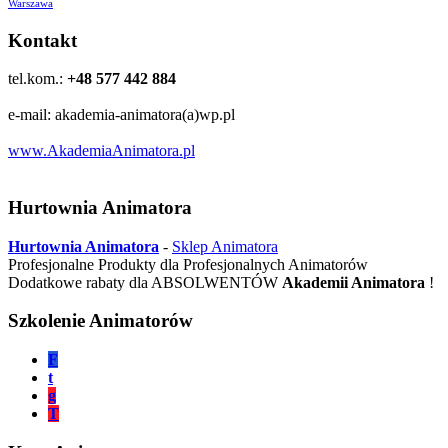
Warszawa
Kontakt
tel.kom.:
+48 577 442 884
e-mail: akademia-animatora(a)wp.pl
www.AkademiaAnimatora.pl
Hurtownia Animatora
Hurtownia Animatora
-
Sklep Animatora
Profesjonalne Produkty dla Profesjonalnych Animatorów
Dodatkowe rabaty dla ABSOLWENTÓW
Akademii Animatora
!
Szkolenie Animatorów
F
t
g
T