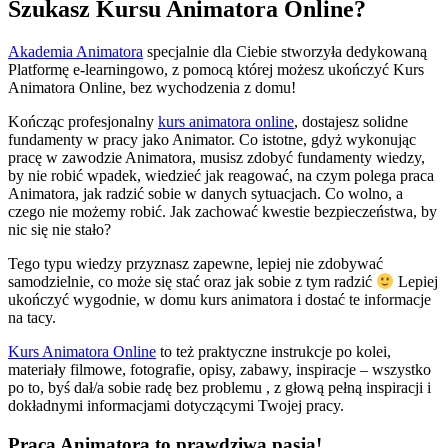
Szukasz Kursu Animatora Online?
Akademia Animatora
specjalnie dla Ciebie stworzyła dedykowaną
Platformę e-learningowo, z pomocą której możesz ukończyć Kurs
Animatora Online, bez wychodzenia z domu!
Kończąc profesjonalny
kurs animatora online
, dostajesz solidne
fundamenty w pracy jako Animator. Co istotne, gdyż wykonując
pracę w zawodzie Animatora, musisz zdobyć fundamenty wiedzy,
by nie robić wpadek, wiedzieć jak reagować, na czym polega praca
Animatora, jak radzić sobie w danych sytuacjach. Co wolno, a
czego nie możemy robić. Jak zachować kwestie bezpieczeństwa, by
nic się nie stało?
Tego typu wiedzy przyznasz zapewne, lepiej nie zdobywać
samodzielnie, co może się stać oraz jak sobie z tym radzić
Lepiej
ukończyć wygodnie, w domu kurs animatora i dostać te informacje
na tacy.
Kurs Animatora Online
to też praktyczne instrukcje po kolei,
materiały filmowe, fotografie, opisy, zabawy, inspiracje – wszystko
po to, byś dał/a sobie radę bez problemu , z głową pełną inspiracji i
dokładnymi informacjami dotyczącymi Twojej pracy.
Praca Animatora to prawdziwa pasja!