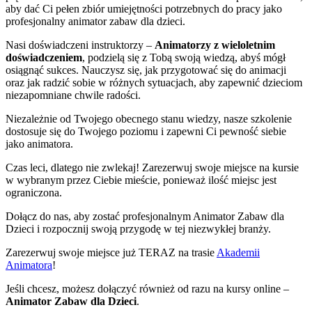
aby dać Ci pełen zbiór umiejętności potrzebnych do pracy jako
profesjonalny animator zabaw dla dzieci.
Nasi doświadczeni instruktorzy –
Animatorzy z wieloletnim
doświadczeniem
, podzielą się z Tobą swoją wiedzą, abyś mógł
osiągnąć sukces. Nauczysz się, jak przygotować się do animacji
oraz jak radzić sobie w różnych sytuacjach, aby zapewnić dzieciom
niezapomniane chwile radości.
Niezależnie od Twojego obecnego stanu wiedzy, nasze szkolenie
dostosuje się do Twojego poziomu i zapewni Ci pewność siebie
jako animatora.
Czas leci, dlatego nie zwlekaj! Zarezerwuj swoje miejsce na kursie
w wybranym przez Ciebie mieście, ponieważ ilość miejsc jest
ograniczona.
Dołącz do nas, aby zostać profesjonalnym Animator Zabaw dla
Dzieci i rozpocznij swoją przygodę w tej niezwykłej branży.
Zarezerwuj swoje miejsce już TERAZ na trasie
Akademii
Animatora
!
Jeśli chcesz, możesz dołączyć również od razu na kursy online –
Animator Zabaw dla Dzieci
.