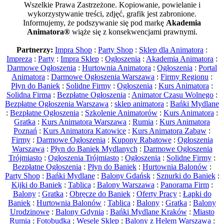
Wszelkie Prawa Zastrzeżone. Kopiowanie, powielanie i
wykorzystywanie treści, zdjęć, grafik jest zabronione.
Informujemy, że podszywanie się pod markę
Akademia
Animatora®
wiąże się z konsekwencjami prawnymi.
Partnerzy:
Impra Shop
:
Party Shop
:
Sklep dla Animatora
:
Impreza
:
Party
:
Impra Sklep
:
Ogłoszenia
:
Akademia Animatora
:
Darmowe Ogłoszenia
:
Hurtownia Animatora
:
Ogłoszenia
:
Portal
Animatora
:
Darmowe Ogłoszenia Warszawa
:
Firmy Regionu
:
Płyn do Baniek
:
Solidne Firmy
:
Ogłoszenia
:
Kurs Animatora
:
Solidna Firma
:
Bezpłatne Ogłoszenia
:
Animator Czasu Wolnego
:
Bezpłatne Ogłoszenia Warszawa
:
sklep animatora
:
Bańki Mydlane
:
Bezpłatne Ogłoszenia
:
Szkolenie Animatorów
:
Kurs Animatora
:
Gratka
:
Kurs Animatora Warszawa
:
Rumia
:
Kurs Animatora
Poznań
:
Kurs Animatora Katowice
:
Kurs Animatora Zabaw
:
Firmy
:
Darmowe Ogłoszenia
:
Kupony Rabatowe
:
Ogłoszenia
Warszawa
:
Płyn do Baniek Mydlanych
:
Darmowe Ogłoszenia
Trójmiasto
:
Ogłoszenia Trójmiasto
:
Ogłoszenia
:
Solidne Firmy
:
Bezpłatne Ogłoszenia
:
Płyn do Baniek
:
Hurtownia Balonów
:
Party Shop
:
Bańki Mydlane
:
Balony Gdańsk
:
Sznurki do Baniek
:
Kijki do Baniek
:
Tablica
:
Balony Warszawa
:
Panorama Firm
:
Balony
:
Gratka
:
Obręcze do Baniek
:
Oferty Pracy
:
Łapki do
Baniek
:
Hurtownia Balonów
:
Tablica
:
Balony
:
Gratka
:
Balony
Urodzinowe
:
Balony Gdynia
:
Bańki Mydlane Kraków
:
Miasto
Rumia
:
Fotobudka
:
Wesele Sklep
:
Balony z Helem Warszawa
: