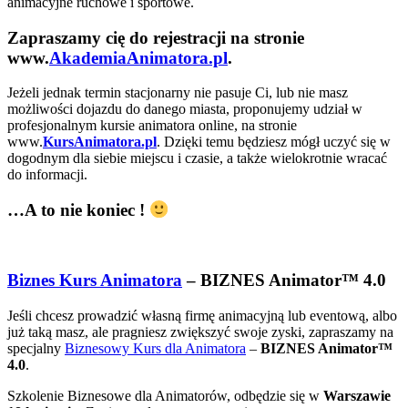
animacyjne ruchowe i sportowe.
Zapraszamy cię do rejestracji na stronie
www.
AkademiaAnimatora.pl
.
Jeżeli jednak termin stacjonarny nie pasuje Ci, lub nie masz
możliwości dojazdu do danego miasta, proponujemy udział w
profesjonalnym kursie animatora online, na stronie
www.
KursAnimatora.pl
. Dzięki temu będziesz mógł uczyć się w
dogodnym dla siebie miejscu i czasie, a także wielokrotnie wracać
do informacji.
…A to nie koniec !
Biznes Kurs Animatora
– BIZNES Animator™ 4.0
Jeśli chcesz prowadzić własną firmę animacyjną lub eventową, albo
już taką masz, ale pragniesz zwiększyć swoje zyski, zapraszamy na
specjalny
Biznesowy Kurs dla Animatora
–
BIZNES Animator™
4.0
.
Szkolenie Biznesowe dla Animatorów, odbędzie się w
Warszawie