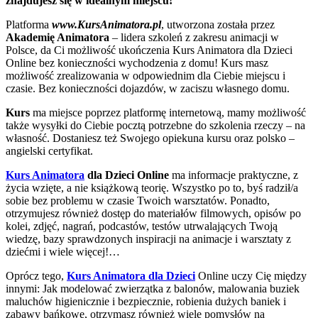
znajdujesz się w idealnym miejscu!
Platforma
www.KursAnimatora.pl
, utworzona została przez
Akademię Animatora
– lidera szkoleń z zakresu animacji w
Polsce, da Ci możliwość ukończenia Kurs Animatora dla Dzieci
Online bez konieczności wychodzenia z domu! Kurs masz
możliwość zrealizowania w odpowiednim dla Ciebie miejscu i
czasie. Bez konieczności dojazdów, w zaciszu własnego domu.
Kurs
ma miejsce poprzez platformę internetową, mamy możliwość
także wysyłki do Ciebie pocztą potrzebne do szkolenia rzeczy – na
własność. Dostaniesz też Swojego opiekuna kursu oraz polsko –
angielski certyfikat.
Kurs Animatora
dla Dzieci Online
ma informacje praktyczne, z
życia wzięte, a nie książkową teorię. Wszystko po to, byś radził/a
sobie bez problemu w czasie Twoich warsztatów. Ponadto,
otrzymujesz również dostęp do materiałów filmowych, opisów po
kolei, zdjęć, nagrań, podcastów, testów utrwalających Twoją
wiedzę, bazy sprawdzonych inspiracji na animacje i warsztaty z
dziećmi i wiele więcej!…
Oprócz tego,
Kurs Animatora dla Dzieci
Online uczy Cię między
innymi: Jak modelować zwierzątka z balonów, malowania buziek
maluchów higienicznie i bezpiecznie, robienia dużych baniek i
zabawy bańkowe, otrzymasz również wiele pomysłów na