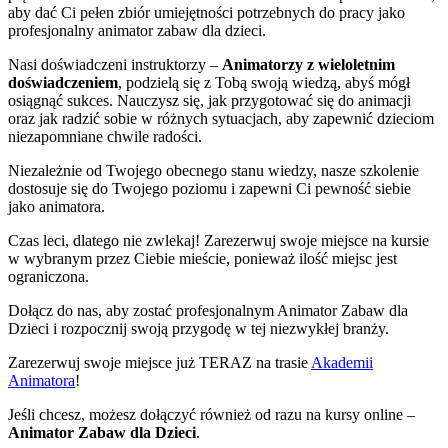
aby dać Ci pełen zbiór umiejętności potrzebnych do pracy jako
profesjonalny animator zabaw dla dzieci.
Nasi doświadczeni instruktorzy –
Animatorzy z wieloletnim
doświadczeniem
, podzielą się z Tobą swoją wiedzą, abyś mógł
osiągnąć sukces. Nauczysz się, jak przygotować się do animacji
oraz jak radzić sobie w różnych sytuacjach, aby zapewnić dzieciom
niezapomniane chwile radości.
Niezależnie od Twojego obecnego stanu wiedzy, nasze szkolenie
dostosuje się do Twojego poziomu i zapewni Ci pewność siebie
jako animatora.
Czas leci, dlatego nie zwlekaj! Zarezerwuj swoje miejsce na kursie
w wybranym przez Ciebie mieście, ponieważ ilość miejsc jest
ograniczona.
Dołącz do nas, aby zostać profesjonalnym Animator Zabaw dla
Dzieci i rozpocznij swoją przygodę w tej niezwykłej branży.
Zarezerwuj swoje miejsce już TERAZ na trasie
Akademii
Animatora
!
Jeśli chcesz, możesz dołączyć również od razu na kursy online –
Animator Zabaw dla Dzieci
.