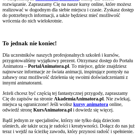
rozwiązanie. Zapraszamy Cię na nasze kursy online, które możesz
realizować w dogodnym dla siebie miejscu i czasie. Zyskasz dostęp
do potrzebnych informacji, a także będziesz mieć możliwość
wrócenia do nich wielokrotnie.
To jednak nie koniec!
Dla uczestników naszych profesjonalnych szkoleń i kursów,
przygotowaliśmy wyjątkowy prezent. Otrzymasz dostęp do Portalu
Animatora –
PortalAnimatora.pl
. To miejsce, gdzie znajdziesz
najnowsze informacje ze świata animacji, inspirujące pomysły na
zabawy oraz możliwość dzielenia się swoimi doświadczeniami z
innymi animatorami.
Jeżeli chcesz być częścią tej fantastycznej przygody, zapraszamy
Cię do zapisów na stronie
AkademiaAnimatora.pl
. Nie zwlekaj,
miejsca są ograniczone! Jeśli wolisz
kursy animatora
online,
odwiedź stronę
KursAnimatora.pl
i dowiedz się więcej.
Bądź jednym ze specjalistów, którzy nie tylko dają dzieciom
uśmiech, ale także uczą je radości i kreatywności. Dołącz do nas już
teraz i wejdź na ścieżkę zawodu, który przynosi radość i spełnienie.