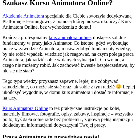
Szukasz Kursu Animatora Online?
Akademia Animatora
specjalnie dla Ciebie stworzyła dedykowaną
Platformę e-learningowo, z pomocą której możesz ukończyć Kurs
Animatora Online, bez wychodzenia z domu!
Kończąc profesjonalny
kurs animatora online
, dostajesz solidne
fundamenty w pracy jako Animator. Co istotne, gdyż wykonując
pracę w zawodzie Animatora, musisz zdobyć fundamenty wiedzy,
by nie robić wpadek, wiedzieć jak reagować, na czym polega praca
Animatora, jak radzić sobie w danych sytuacjach. Co wolno, a
czego nie możemy robić. Jak zachować kwestie bezpieczeństwa, by
nic się nie stało?
Tego typu wiedzy przyznasz zapewne, lepiej nie zdobywać
samodzielnie, co może się stać oraz jak sobie z tym radzić
Lepiej
ukończyć wygodnie, w domu kurs animatora i dostać te informacje
na tacy.
Kurs Animatora Online
to też praktyczne instrukcje po kolei,
materiały filmowe, fotografie, opisy, zabawy, inspiracje – wszystko
po to, byś dał/a sobie radę bez problemu , z głową pełną inspiracji i
dokładnymi informacjami dotyczącymi Twojej pracy.
Praca Animatora to prawdziwa pasja!