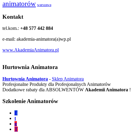
animatorów
warszawa
Kontakt
tel.kom.:
+48 577 442 884
e-mail: akademia-animatora(a)wp.pl
www.AkademiaAnimatora.pl
Hurtownia Animatora
Hurtownia Animatora
-
Sklep Animatora
Profesjonalne Produkty dla Profesjonalnych Animatorów
Dodatkowe rabaty dla ABSOLWENTÓW
Akademii Animatora
!
Szkolenie Animatorów
F
t
g
T