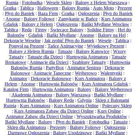
Rumia
:
Fotobudka
:
Wesele Sklep
:
Balony z Helem Warszawa
:
Gratka
:
Tablica
:
Halloween
:
Balony Rumia
:
Auto Moto
:
Prezent
:
Płyn do Baniek
:
Baza Firm
:
Gratka
:
Ogłoszenia
:
Płyn do Baniek
:
Anonse
:
Balony Foliowe
:
Zamykanie w Bańce
:
Kurs Animatora
Gdańsk
:
Balony z Helem
:
Ogłoszenia
:
Bańki Mydlane Wrocław
:
Tablica
:
Reda
:
Firmy
:
Świecące Balony
:
Solidne Firmy
:
Hel do
Balonów
:
Gdańsk
:
Bańki Mydlane
:
Anonse
:
Balony na Hel
:
Dekoracje Weselne
:
Jak zrobić Płyn do Baniek
:
Wesele
:
Tablica
:
Pomysł na Prezent
:
Tańce Animacyjne
:
Wyjątkowy Prezent
:
Balony z Helem Rumia
:
Tatuaże
:
Balony Katowice
:
Wzory
Tatuaży
:
Tatuaże dla Dzieci
:
Hurtownia Animatora
:
Tatuaże
Brokatowe
:
Animacje dla Dzieci
:
Szablony Tatuaży
:
Hurtownia
Balonów Rumia
:
PartyBox
:
Animator Seniora
:
Dekoracje
Balonowe
:
Animacje Taneczne
:
Wejherowo
:
Walentynki
:
Animator
:
Dekoracje Balonowe
:
Kurs Animatora
:
Balony z
Helem
:
Anonse
:
Hurtownia Balonów
:
Kurs Animatora Gdańsk
:
Katalog Firm
:
Hurtownia Animatora
:
Balony
:
Balony Wejherowo
:
Akademia Animatora
:
Balony Warszawa
:
Bańki Mydlane
:
Hurtownia Balonów
:
Balony Reda
:
Gdynia
:
Sklep z Balonami
Rumia
:
Kurs Animatora
:
Kurs Animatora Online
:
Polecany Sklep
:
Kurs Animatora Zabaw dla Dzieci Online
:
Kurs Online
:
Animator Zabaw dla Dzieci Online
:
Wyszukiwarka Produktów
:
Bańki Mydlane
:
Balony
:
Płyn do Baniek
:
Fotobudka
:
Tatuaże
:
Sklep dla Animatora
:
Prezenty
:
Balony Foliowe
:
Ogłoszenia
:
Darmowe Ogłoszenia
:
Balony Urodzinowe
:
Bańki Mydlane
: