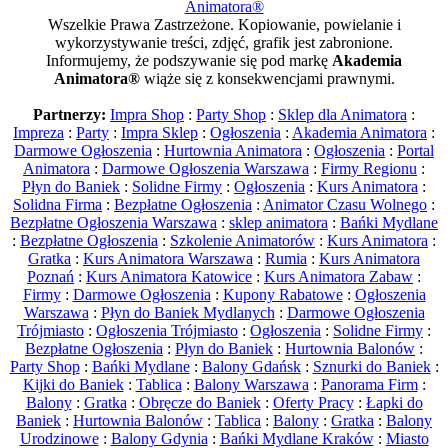
Animatora®
Wszelkie Prawa Zastrzeżone. Kopiowanie, powielanie i
wykorzystywanie treści, zdjęć, grafik jest zabronione.
Informujemy, że podszywanie się pod markę
Akademia
Animatora®
wiąże się z konsekwencjami prawnymi.
Partnerzy:
Impra Shop
:
Party Shop
:
Sklep dla Animatora
:
Impreza
:
Party
:
Impra Sklep
:
Ogłoszenia
:
Akademia Animatora
:
Darmowe Ogłoszenia
:
Hurtownia Animatora
:
Ogłoszenia
:
Portal
Animatora
:
Darmowe Ogłoszenia Warszawa
:
Firmy Regionu
:
Płyn do Baniek
:
Solidne Firmy
:
Ogłoszenia
:
Kurs Animatora
:
Solidna Firma
:
Bezpłatne Ogłoszenia
:
Animator Czasu Wolnego
:
Bezpłatne Ogłoszenia Warszawa
:
sklep animatora
:
Bańki Mydlane
:
Bezpłatne Ogłoszenia
:
Szkolenie Animatorów
:
Kurs Animatora
:
Gratka
:
Kurs Animatora Warszawa
:
Rumia
:
Kurs Animatora
Poznań
:
Kurs Animatora Katowice
:
Kurs Animatora Zabaw
:
Firmy
:
Darmowe Ogłoszenia
:
Kupony Rabatowe
:
Ogłoszenia
Warszawa
:
Płyn do Baniek Mydlanych
:
Darmowe Ogłoszenia
Trójmiasto
:
Ogłoszenia Trójmiasto
:
Ogłoszenia
:
Solidne Firmy
:
Bezpłatne Ogłoszenia
:
Płyn do Baniek
:
Hurtownia Balonów
:
Party Shop
:
Bańki Mydlane
:
Balony Gdańsk
:
Sznurki do Baniek
:
Kijki do Baniek
:
Tablica
:
Balony Warszawa
:
Panorama Firm
:
Balony
:
Gratka
:
Obręcze do Baniek
:
Oferty Pracy
:
Łapki do
Baniek
:
Hurtownia Balonów
:
Tablica
:
Balony
:
Gratka
:
Balony
Urodzinowe
:
Balony Gdynia
:
Bańki Mydlane Kraków
:
Miasto