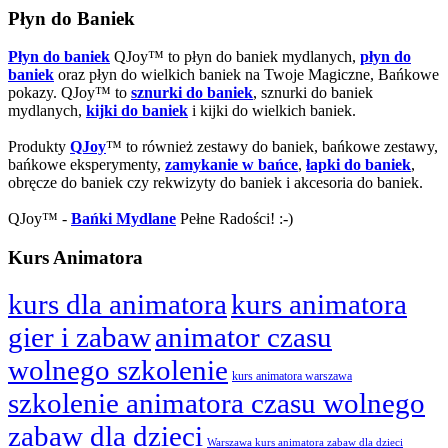
Płyn do Baniek
Płyn do baniek
QJoy™ to płyn do baniek mydlanych,
płyn do
baniek
oraz płyn do wielkich baniek na Twoje Magiczne, Bańkowe
pokazy. QJoy™ to
sznurki do baniek
, sznurki do baniek
mydlanych,
kijki do baniek
i kijki do wielkich baniek.
Produkty
QJoy
™ to również zestawy do baniek, bańkowe zestawy,
bańkowe eksperymenty,
zamykanie w bańce
,
łapki do baniek
,
obręcze do baniek czy rekwizyty do baniek i akcesoria do baniek.
QJoy™ -
Bańki Mydlane
Pełne Radości! :-)
Kurs Animatora
kurs dla animatora
kurs animatora
gier i zabaw
animator czasu
wolnego szkolenie
kurs animatora warszawa
szkolenie animatora czasu wolnego
zabaw dla dzieci
Warszawa kurs animatora zabaw dla dzieci