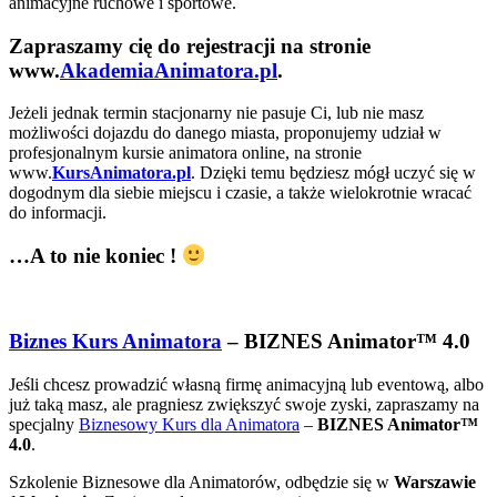
animacyjne ruchowe i sportowe.
Zapraszamy cię do rejestracji na stronie
www.
AkademiaAnimatora.pl
.
Jeżeli jednak termin stacjonarny nie pasuje Ci, lub nie masz
możliwości dojazdu do danego miasta, proponujemy udział w
profesjonalnym kursie animatora online, na stronie
www.
KursAnimatora.pl
. Dzięki temu będziesz mógł uczyć się w
dogodnym dla siebie miejscu i czasie, a także wielokrotnie wracać
do informacji.
…A to nie koniec !
Biznes Kurs Animatora
– BIZNES Animator™ 4.0
Jeśli chcesz prowadzić własną firmę animacyjną lub eventową, albo
już taką masz, ale pragniesz zwiększyć swoje zyski, zapraszamy na
specjalny
Biznesowy Kurs dla Animatora
–
BIZNES Animator™
4.0
.
Szkolenie Biznesowe dla Animatorów, odbędzie się w
Warszawie