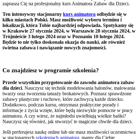
zaprasza Cię na profesjonalny kurs Animatora Zabaw dla Dzieci.
Ten intensywny stacjonarny
kurs animatora
odbędzie się w
kilku miastach Polski. Masz możliwość wyboru terminu i
lokalizacji, która Tobie najbardziej odpowiada. Spotykamy się
w Krakowie 27 stycznia 2024, w Warszawie 28 stycznia 2024, w
Trójmieście 3 lutego 2024 oraz w Poznaniu 10 lutego 2024.
Będzie to nie tylko doskonała okazja do nauki, ale również
świetna zabawa i nawiązanie nowych znajomości.
Co znajdziesz w programie szkolenia?
Przede wszystkim przygotowanie do zawodu animatora zabaw
dla dzieci
. Nauczysz się technik modelowania balonów, malowania
twarzy oraz tworzenia tatuaży brokatowych. Poznasz sprawdzone
zabawy plastyczne i ruchowe, które zachwycą każde dziecko.
Dodatkowo, podczas kursu, otrzymasz praktyczne porady i
informacje z życia wzięte, które będą niezwykle pomocne w pracy
animatora. A czy wiesz, że najmłodsi uwielbiają wielkie bańki?
Nauczysz się również, jak stworzyć te magiczne chwile dla dzieci.
Jeśli preferujesz naukę online lub nie masz możliwości uczestnictwa
w stacjonarnych
szkoleniach animatora
, mamy dla Ciebie