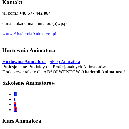
Kontakt
tel.kom.:
+48 577 442 884
e-mail: akademia-animatora(a)wp.pl
www.AkademiaAnimatora.pl
Hurtownia Animatora
Hurtownia Animatora
-
Sklep Animatora
Profesjonalne Produkty dla Profesjonalnych Animatorów
Dodatkowe rabaty dla ABSOLWENTÓW
Akademii Animatora
!
Szkolenie Animatorów
F
t
g
T
Kurs Animatora