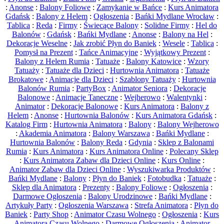
:
Anonse
:
Balony Foliowe
:
Zamykanie w Bańce
:
Kurs Animatora
Gdańsk
:
Balony z Helem
:
Ogłoszenia
:
Bańki Mydlane Wrocław
:
Tablica
:
Reda
:
Firmy
:
Świecące Balony
:
Solidne Firmy
:
Hel do
Balonów
:
Gdańsk
:
Bańki Mydlane
:
Anonse
:
Balony na Hel
:
Dekoracje Weselne
:
Jak zrobić Płyn do Baniek
:
Wesele
:
Tablica
:
Pomysł na Prezent
:
Tańce Animacyjne
:
Wyjątkowy Prezent
:
Balony z Helem Rumia
:
Tatuaże
:
Balony Katowice
:
Wzory
Tatuaży
:
Tatuaże dla Dzieci
:
Hurtownia Animatora
:
Tatuaże
Brokatowe
:
Animacje dla Dzieci
:
Szablony Tatuaży
:
Hurtownia
Balonów Rumia
:
PartyBox
:
Animator Seniora
:
Dekoracje
Balonowe
:
Animacje Taneczne
:
Wejherowo
:
Walentynki
:
Animator
:
Dekoracje Balonowe
:
Kurs Animatora
:
Balony z
Helem
:
Anonse
:
Hurtownia Balonów
:
Kurs Animatora Gdańsk
:
Katalog Firm
:
Hurtownia Animatora
:
Balony
:
Balony Wejherowo
:
Akademia Animatora
:
Balony Warszawa
:
Bańki Mydlane
:
Hurtownia Balonów
:
Balony Reda
:
Gdynia
:
Sklep z Balonami
Rumia
:
Kurs Animatora
:
Kurs Animatora Online
:
Polecany Sklep
:
Kurs Animatora Zabaw dla Dzieci Online
:
Kurs Online
:
Animator Zabaw dla Dzieci Online
:
Wyszukiwarka Produktów
:
Bańki Mydlane
:
Balony
:
Płyn do Baniek
:
Fotobudka
:
Tatuaże
:
Sklep dla Animatora
:
Prezenty
:
Balony Foliowe
:
Ogłoszenia
:
Darmowe Ogłoszenia
:
Balony Urodzinowe
:
Bańki Mydlane
:
Artykuły Party
:
Ogłoszenia Warszawa
:
Strefa Animatora
:
Płyn do
Baniek
:
Party Shop
:
Animator Czasu Wolnego
:
Ogłoszenia
:
Kurs
Animatora Czasu Wolnego
:
Darmowe Ogłoszenia
:
Animator