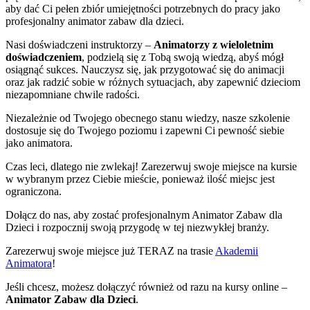
aby dać Ci pełen zbiór umiejętności potrzebnych do pracy jako
profesjonalny animator zabaw dla dzieci.
Nasi doświadczeni instruktorzy –
Animatorzy z wieloletnim
doświadczeniem
, podzielą się z Tobą swoją wiedzą, abyś mógł
osiągnąć sukces. Nauczysz się, jak przygotować się do animacji
oraz jak radzić sobie w różnych sytuacjach, aby zapewnić dzieciom
niezapomniane chwile radości.
Niezależnie od Twojego obecnego stanu wiedzy, nasze szkolenie
dostosuje się do Twojego poziomu i zapewni Ci pewność siebie
jako animatora.
Czas leci, dlatego nie zwlekaj! Zarezerwuj swoje miejsce na kursie
w wybranym przez Ciebie mieście, ponieważ ilość miejsc jest
ograniczona.
Dołącz do nas, aby zostać profesjonalnym Animator Zabaw dla
Dzieci i rozpocznij swoją przygodę w tej niezwykłej branży.
Zarezerwuj swoje miejsce już TERAZ na trasie
Akademii
Animatora
!
Jeśli chcesz, możesz dołączyć również od razu na kursy online –
Animator Zabaw dla Dzieci
.