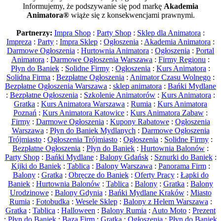
Informujemy, że podszywanie się pod markę
Akademia
Animatora®
wiąże się z konsekwencjami prawnymi.
Partnerzy:
Impra Shop
:
Party Shop
:
Sklep dla Animatora
:
Impreza
:
Party
:
Impra Sklep
:
Ogłoszenia
:
Akademia Animatora
:
Darmowe Ogłoszenia
:
Hurtownia Animatora
:
Ogłoszenia
:
Portal
Animatora
:
Darmowe Ogłoszenia Warszawa
:
Firmy Regionu
:
Płyn do Baniek
:
Solidne Firmy
:
Ogłoszenia
:
Kurs Animatora
:
Solidna Firma
:
Bezpłatne Ogłoszenia
:
Animator Czasu Wolnego
:
Bezpłatne Ogłoszenia Warszawa
:
sklep animatora
:
Bańki Mydlane
:
Bezpłatne Ogłoszenia
:
Szkolenie Animatorów
:
Kurs Animatora
:
Gratka
:
Kurs Animatora Warszawa
:
Rumia
:
Kurs Animatora
Poznań
:
Kurs Animatora Katowice
:
Kurs Animatora Zabaw
:
Firmy
:
Darmowe Ogłoszenia
:
Kupony Rabatowe
:
Ogłoszenia
Warszawa
:
Płyn do Baniek Mydlanych
:
Darmowe Ogłoszenia
Trójmiasto
:
Ogłoszenia Trójmiasto
:
Ogłoszenia
:
Solidne Firmy
:
Bezpłatne Ogłoszenia
:
Płyn do Baniek
:
Hurtownia Balonów
:
Party Shop
:
Bańki Mydlane
:
Balony Gdańsk
:
Sznurki do Baniek
:
Kijki do Baniek
:
Tablica
:
Balony Warszawa
:
Panorama Firm
:
Balony
:
Gratka
:
Obręcze do Baniek
:
Oferty Pracy
:
Łapki do
Baniek
:
Hurtownia Balonów
:
Tablica
:
Balony
:
Gratka
:
Balony
Urodzinowe
:
Balony Gdynia
:
Bańki Mydlane Kraków
:
Miasto
Rumia
:
Fotobudka
:
Wesele Sklep
:
Balony z Helem Warszawa
:
Gratka
:
Tablica
:
Halloween
:
Balony Rumia
:
Auto Moto
:
Prezent
:
Płyn do Baniek
:
Baza Firm
:
Gratka
:
Ogłoszenia
:
Płyn do Baniek