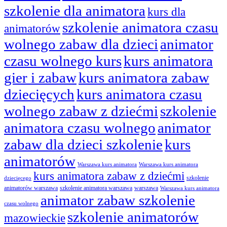
szkolenie dla animatora
kurs dla
szkolenie animatora czasu
animatorów
wolnego zabaw dla dzieci
animator
czasu wolnego kurs
kurs animatora
gier i zabaw
kurs animatora zabaw
dziecięcych
kurs animatora czasu
wolnego zabaw z dziećmi
szkolenie
animatora czasu wolnego
animator
zabaw dla dzieci szkolenie
kurs
animatorów
Warszawa kurs animatora
Warszawa kurs animatora
kurs animatora zabaw z dziećmi
szkolenie
dziecięcego
animatorów warszawa
szkolenie animatora warszawa
warszawa
Warszawa kurs animatora
animator zabaw szkolenie
czasu wolnego
szkolenie animatorów
mazowieckie