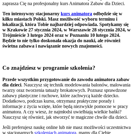
zaprasza Cię na profesjonalny kurs Animatora Zabaw dla Dzieci.
Ten intensywny stacjonarny
kurs animatora
odbędzie się w
kilku miastach Polski. Masz możliwość wyboru terminu i
lokalizacji, która Tobie najbardziej odpowiada. Spotykamy się
w Krakowie 27 stycznia 2024, w Warszawie 28 stycznia 2024, w
Trójmieście 3 lutego 2024 oraz w Poznaniu 10 lutego 2024.
Będzie to nie tylko doskonała okazja do nauki, ale również
świetna zabawa i nawiązanie nowych znajomości.
Co znajdziesz w programie szkolenia?
Przede wszystkim przygotowanie do zawodu animatora zabaw
dla dzieci
. Nauczysz się technik modelowania balonów, malowania
twarzy oraz tworzenia tatuaży brokatowych. Poznasz sprawdzone
zabawy plastyczne i ruchowe, które zachwycą każde dziecko.
Dodatkowo, podczas kursu, otrzymasz praktyczne porady i
informacje z życia wzięte, które będą niezwykle pomocne w pracy
animatora. A czy wiesz, że najmłodsi uwielbiają wielkie bańki?
Nauczysz się również, jak stworzyć te magiczne chwile dla dzieci.
Jeśli preferujesz naukę online lub nie masz możliwości uczestnictwa
w stacjonarnych
szkoleniach animatora
, mamy dla Ciebie