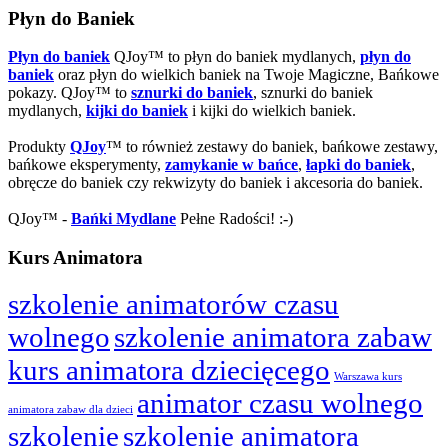
Płyn do Baniek
Płyn do baniek
QJoy™ to płyn do baniek mydlanych,
płyn do
baniek
oraz płyn do wielkich baniek na Twoje Magiczne, Bańkowe
pokazy. QJoy™ to
sznurki do baniek
, sznurki do baniek
mydlanych,
kijki do baniek
i kijki do wielkich baniek.
Produkty
QJoy
™ to również zestawy do baniek, bańkowe zestawy,
bańkowe eksperymenty,
zamykanie w bańce
,
łapki do baniek
,
obręcze do baniek czy rekwizyty do baniek i akcesoria do baniek.
QJoy™ -
Bańki Mydlane
Pełne Radości! :-)
Kurs Animatora
szkolenie animatorów czasu
wolnego
szkolenie animatora zabaw
kurs animatora dziecięcego
Warszawa kurs
animator czasu wolnego
animatora zabaw dla dzieci
szkolenie
szkolenie animatora