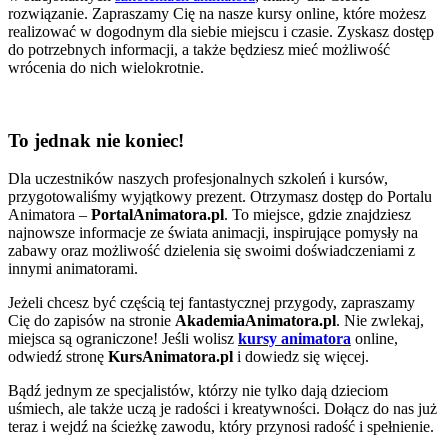
rozwiązanie. Zapraszamy Cię na nasze kursy online, które możesz
realizować w dogodnym dla siebie miejscu i czasie. Zyskasz dostęp
do potrzebnych informacji, a także będziesz mieć możliwość
wrócenia do nich wielokrotnie.
To jednak nie koniec!
Dla uczestników naszych profesjonalnych szkoleń i kursów,
przygotowaliśmy wyjątkowy prezent. Otrzymasz dostęp do Portalu
Animatora –
PortalAnimatora.pl
. To miejsce, gdzie znajdziesz
najnowsze informacje ze świata animacji, inspirujące pomysły na
zabawy oraz możliwość dzielenia się swoimi doświadczeniami z
innymi animatorami.
Jeżeli chcesz być częścią tej fantastycznej przygody, zapraszamy
Cię do zapisów na stronie
AkademiaAnimatora.pl
. Nie zwlekaj,
miejsca są ograniczone! Jeśli wolisz
kursy animatora
online,
odwiedź stronę
KursAnimatora.pl
i dowiedz się więcej.
Bądź jednym ze specjalistów, którzy nie tylko dają dzieciom
uśmiech, ale także uczą je radości i kreatywności. Dołącz do nas już
teraz i wejdź na ścieżkę zawodu, który przynosi radość i spełnienie.