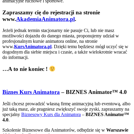
animacyjne ruchowe i sportowe.
Zapraszamy cię do rejestracji na stronie
www.
AkademiaAnimatora.pl
.
Jeżeli jednak termin stacjonarny nie pasuje Ci, lub nie masz
możliwości dojazdu do danego miasta, proponujemy udział w
profesjonalnym kursie animatora online, na stronie
www.
KursAnimatora.pl
. Dzięki temu będziesz mógł uczyć się w
dogodnym dla siebie miejscu i czasie, a także wielokrotnie wracać
do informacji.
…A to nie koniec !
Biznes Kurs Animatora
– BIZNES Animator™ 4.0
Jeśli chcesz prowadzić własną firmę animacyjną lub eventową, albo
już taką masz, ale pragniesz zwiększyć swoje zyski, zapraszamy na
specjalny
Biznesowy Kurs dla Animatora
–
BIZNES Animator™
4.0
.
Szkolenie Biznesowe dla Animatorów, odbędzie się w
Warszawie