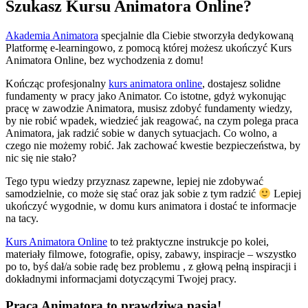
Szukasz Kursu Animatora Online?
Akademia Animatora
specjalnie dla Ciebie stworzyła dedykowaną
Platformę e-learningowo, z pomocą której możesz ukończyć Kurs
Animatora Online, bez wychodzenia z domu!
Kończąc profesjonalny
kurs animatora online
, dostajesz solidne
fundamenty w pracy jako Animator. Co istotne, gdyż wykonując
pracę w zawodzie Animatora, musisz zdobyć fundamenty wiedzy,
by nie robić wpadek, wiedzieć jak reagować, na czym polega praca
Animatora, jak radzić sobie w danych sytuacjach. Co wolno, a
czego nie możemy robić. Jak zachować kwestie bezpieczeństwa, by
nic się nie stało?
Tego typu wiedzy przyznasz zapewne, lepiej nie zdobywać
samodzielnie, co może się stać oraz jak sobie z tym radzić
Lepiej
ukończyć wygodnie, w domu kurs animatora i dostać te informacje
na tacy.
Kurs Animatora Online
to też praktyczne instrukcje po kolei,
materiały filmowe, fotografie, opisy, zabawy, inspiracje – wszystko
po to, byś dał/a sobie radę bez problemu , z głową pełną inspiracji i
dokładnymi informacjami dotyczącymi Twojej pracy.
Praca Animatora to prawdziwa pasja!