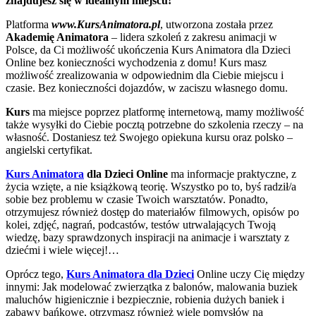
znajdujesz się w idealnym miejscu!
Platforma
www.KursAnimatora.pl
, utworzona została przez
Akademię Animatora
– lidera szkoleń z zakresu animacji w
Polsce, da Ci możliwość ukończenia Kurs Animatora dla Dzieci
Online bez konieczności wychodzenia z domu! Kurs masz
możliwość zrealizowania w odpowiednim dla Ciebie miejscu i
czasie. Bez konieczności dojazdów, w zaciszu własnego domu.
Kurs
ma miejsce poprzez platformę internetową, mamy możliwość
także wysyłki do Ciebie pocztą potrzebne do szkolenia rzeczy – na
własność. Dostaniesz też Swojego opiekuna kursu oraz polsko –
angielski certyfikat.
Kurs Animatora
dla Dzieci Online
ma informacje praktyczne, z
życia wzięte, a nie książkową teorię. Wszystko po to, byś radził/a
sobie bez problemu w czasie Twoich warsztatów. Ponadto,
otrzymujesz również dostęp do materiałów filmowych, opisów po
kolei, zdjęć, nagrań, podcastów, testów utrwalających Twoją
wiedzę, bazy sprawdzonych inspiracji na animacje i warsztaty z
dziećmi i wiele więcej!…
Oprócz tego,
Kurs Animatora dla Dzieci
Online uczy Cię między
innymi: Jak modelować zwierzątka z balonów, malowania buziek
maluchów higienicznie i bezpiecznie, robienia dużych baniek i
zabawy bańkowe, otrzymasz również wiele pomysłów na