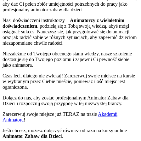
aby dać Ci pełen zbiór umiejętności potrzebnych do pracy jako
profesjonalny animator zabaw dla dzieci.
Nasi doświadczeni instruktorzy –
Animatorzy z wieloletnim
doświadczeniem
, podzielą się z Tobą swoją wiedzą, abyś mógł
osiągnąć sukces. Nauczysz się, jak przygotować się do animacji
oraz jak radzić sobie w różnych sytuacjach, aby zapewnić dzieciom
niezapomniane chwile radości.
Niezależnie od Twojego obecnego stanu wiedzy, nasze szkolenie
dostosuje się do Twojego poziomu i zapewni Ci pewność siebie
jako animatora.
Czas leci, dlatego nie zwlekaj! Zarezerwuj swoje miejsce na kursie
w wybranym przez Ciebie mieście, ponieważ ilość miejsc jest
ograniczona.
Dołącz do nas, aby zostać profesjonalnym Animator Zabaw dla
Dzieci i rozpocznij swoją przygodę w tej niezwykłej branży.
Zarezerwuj swoje miejsce już TERAZ na trasie
Akademii
Animatora
!
Jeśli chcesz, możesz dołączyć również od razu na kursy online –
Animator Zabaw dla Dzieci
.