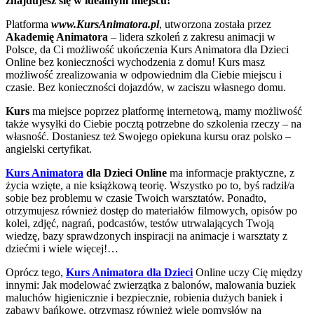
znajdujesz się w idealnym miejscu!
Platforma
www.KursAnimatora.pl
, utworzona została przez
Akademię Animatora
– lidera szkoleń z zakresu animacji w
Polsce, da Ci możliwość ukończenia Kurs Animatora dla Dzieci
Online bez konieczności wychodzenia z domu! Kurs masz
możliwość zrealizowania w odpowiednim dla Ciebie miejscu i
czasie. Bez konieczności dojazdów, w zaciszu własnego domu.
Kurs
ma miejsce poprzez platformę internetową, mamy możliwość
także wysyłki do Ciebie pocztą potrzebne do szkolenia rzeczy – na
własność. Dostaniesz też Swojego opiekuna kursu oraz polsko –
angielski certyfikat.
Kurs Animatora
dla Dzieci Online
ma informacje praktyczne, z
życia wzięte, a nie książkową teorię. Wszystko po to, byś radził/a
sobie bez problemu w czasie Twoich warsztatów. Ponadto,
otrzymujesz również dostęp do materiałów filmowych, opisów po
kolei, zdjęć, nagrań, podcastów, testów utrwalających Twoją
wiedzę, bazy sprawdzonych inspiracji na animacje i warsztaty z
dziećmi i wiele więcej!…
Oprócz tego,
Kurs Animatora dla Dzieci
Online uczy Cię między
innymi: Jak modelować zwierzątka z balonów, malowania buziek
maluchów higienicznie i bezpiecznie, robienia dużych baniek i
zabawy bańkowe, otrzymasz również wiele pomysłów na