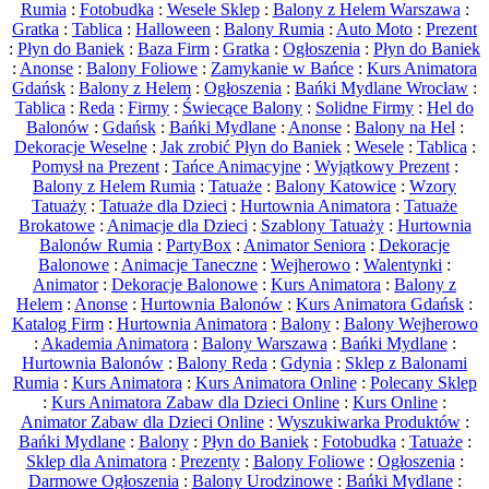
Rumia
:
Fotobudka
:
Wesele Sklep
:
Balony z Helem Warszawa
:
Gratka
:
Tablica
:
Halloween
:
Balony Rumia
:
Auto Moto
:
Prezent
:
Płyn do Baniek
:
Baza Firm
:
Gratka
:
Ogłoszenia
:
Płyn do Baniek
:
Anonse
:
Balony Foliowe
:
Zamykanie w Bańce
:
Kurs Animatora
Gdańsk
:
Balony z Helem
:
Ogłoszenia
:
Bańki Mydlane Wrocław
:
Tablica
:
Reda
:
Firmy
:
Świecące Balony
:
Solidne Firmy
:
Hel do
Balonów
:
Gdańsk
:
Bańki Mydlane
:
Anonse
:
Balony na Hel
:
Dekoracje Weselne
:
Jak zrobić Płyn do Baniek
:
Wesele
:
Tablica
:
Pomysł na Prezent
:
Tańce Animacyjne
:
Wyjątkowy Prezent
:
Balony z Helem Rumia
:
Tatuaże
:
Balony Katowice
:
Wzory
Tatuaży
:
Tatuaże dla Dzieci
:
Hurtownia Animatora
:
Tatuaże
Brokatowe
:
Animacje dla Dzieci
:
Szablony Tatuaży
:
Hurtownia
Balonów Rumia
:
PartyBox
:
Animator Seniora
:
Dekoracje
Balonowe
:
Animacje Taneczne
:
Wejherowo
:
Walentynki
:
Animator
:
Dekoracje Balonowe
:
Kurs Animatora
:
Balony z
Helem
:
Anonse
:
Hurtownia Balonów
:
Kurs Animatora Gdańsk
:
Katalog Firm
:
Hurtownia Animatora
:
Balony
:
Balony Wejherowo
:
Akademia Animatora
:
Balony Warszawa
:
Bańki Mydlane
:
Hurtownia Balonów
:
Balony Reda
:
Gdynia
:
Sklep z Balonami
Rumia
:
Kurs Animatora
:
Kurs Animatora Online
:
Polecany Sklep
:
Kurs Animatora Zabaw dla Dzieci Online
:
Kurs Online
:
Animator Zabaw dla Dzieci Online
:
Wyszukiwarka Produktów
:
Bańki Mydlane
:
Balony
:
Płyn do Baniek
:
Fotobudka
:
Tatuaże
:
Sklep dla Animatora
:
Prezenty
:
Balony Foliowe
:
Ogłoszenia
:
Darmowe Ogłoszenia
:
Balony Urodzinowe
:
Bańki Mydlane
: