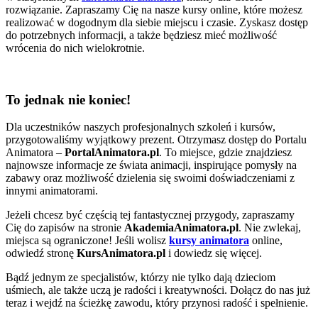
rozwiązanie. Zapraszamy Cię na nasze kursy online, które możesz
realizować w dogodnym dla siebie miejscu i czasie. Zyskasz dostęp
do potrzebnych informacji, a także będziesz mieć możliwość
wrócenia do nich wielokrotnie.
To jednak nie koniec!
Dla uczestników naszych profesjonalnych szkoleń i kursów,
przygotowaliśmy wyjątkowy prezent. Otrzymasz dostęp do Portalu
Animatora –
PortalAnimatora.pl
. To miejsce, gdzie znajdziesz
najnowsze informacje ze świata animacji, inspirujące pomysły na
zabawy oraz możliwość dzielenia się swoimi doświadczeniami z
innymi animatorami.
Jeżeli chcesz być częścią tej fantastycznej przygody, zapraszamy
Cię do zapisów na stronie
AkademiaAnimatora.pl
. Nie zwlekaj,
miejsca są ograniczone! Jeśli wolisz
kursy animatora
online,
odwiedź stronę
KursAnimatora.pl
i dowiedz się więcej.
Bądź jednym ze specjalistów, którzy nie tylko dają dzieciom
uśmiech, ale także uczą je radości i kreatywności. Dołącz do nas już
teraz i wejdź na ścieżkę zawodu, który przynosi radość i spełnienie.