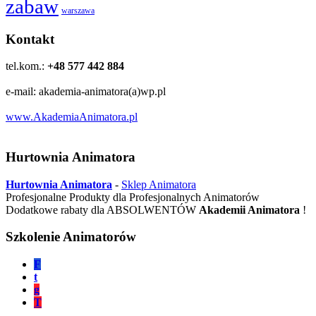
zabaw
warszawa
Kontakt
tel.kom.:
+48 577 442 884
e-mail: akademia-animatora(a)wp.pl
www.AkademiaAnimatora.pl
Hurtownia Animatora
Hurtownia Animatora
-
Sklep Animatora
Profesjonalne Produkty dla Profesjonalnych Animatorów
Dodatkowe rabaty dla ABSOLWENTÓW
Akademii Animatora
!
Szkolenie Animatorów
F
t
g
T