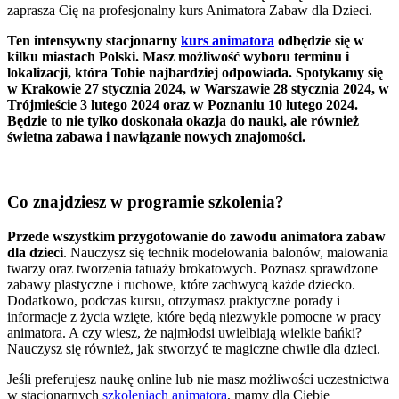
zaprasza Cię na profesjonalny kurs Animatora Zabaw dla Dzieci.
Ten intensywny stacjonarny
kurs animatora
odbędzie się w
kilku miastach Polski. Masz możliwość wyboru terminu i
lokalizacji, która Tobie najbardziej odpowiada. Spotykamy się
w Krakowie 27 stycznia 2024, w Warszawie 28 stycznia 2024, w
Trójmieście 3 lutego 2024 oraz w Poznaniu 10 lutego 2024.
Będzie to nie tylko doskonała okazja do nauki, ale również
świetna zabawa i nawiązanie nowych znajomości.
Co znajdziesz w programie szkolenia?
Przede wszystkim przygotowanie do zawodu animatora zabaw
dla dzieci
. Nauczysz się technik modelowania balonów, malowania
twarzy oraz tworzenia tatuaży brokatowych. Poznasz sprawdzone
zabawy plastyczne i ruchowe, które zachwycą każde dziecko.
Dodatkowo, podczas kursu, otrzymasz praktyczne porady i
informacje z życia wzięte, które będą niezwykle pomocne w pracy
animatora. A czy wiesz, że najmłodsi uwielbiają wielkie bańki?
Nauczysz się również, jak stworzyć te magiczne chwile dla dzieci.
Jeśli preferujesz naukę online lub nie masz możliwości uczestnictwa
w stacjonarnych
szkoleniach animatora
, mamy dla Ciebie