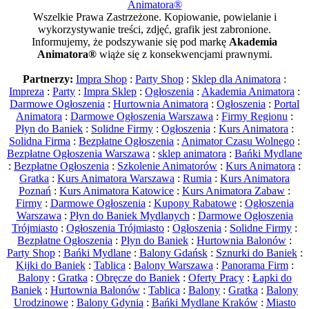
Animatora®
Wszelkie Prawa Zastrzeżone. Kopiowanie, powielanie i
wykorzystywanie treści, zdjęć, grafik jest zabronione.
Informujemy, że podszywanie się pod markę
Akademia
Animatora®
wiąże się z konsekwencjami prawnymi.
Partnerzy:
Impra Shop
:
Party Shop
:
Sklep dla Animatora
:
Impreza
:
Party
:
Impra Sklep
:
Ogłoszenia
:
Akademia Animatora
:
Darmowe Ogłoszenia
:
Hurtownia Animatora
:
Ogłoszenia
:
Portal
Animatora
:
Darmowe Ogłoszenia Warszawa
:
Firmy Regionu
:
Płyn do Baniek
:
Solidne Firmy
:
Ogłoszenia
:
Kurs Animatora
:
Solidna Firma
:
Bezpłatne Ogłoszenia
:
Animator Czasu Wolnego
:
Bezpłatne Ogłoszenia Warszawa
:
sklep animatora
:
Bańki Mydlane
:
Bezpłatne Ogłoszenia
:
Szkolenie Animatorów
:
Kurs Animatora
:
Gratka
:
Kurs Animatora Warszawa
:
Rumia
:
Kurs Animatora
Poznań
:
Kurs Animatora Katowice
:
Kurs Animatora Zabaw
:
Firmy
:
Darmowe Ogłoszenia
:
Kupony Rabatowe
:
Ogłoszenia
Warszawa
:
Płyn do Baniek Mydlanych
:
Darmowe Ogłoszenia
Trójmiasto
:
Ogłoszenia Trójmiasto
:
Ogłoszenia
:
Solidne Firmy
:
Bezpłatne Ogłoszenia
:
Płyn do Baniek
:
Hurtownia Balonów
:
Party Shop
:
Bańki Mydlane
:
Balony Gdańsk
:
Sznurki do Baniek
:
Kijki do Baniek
:
Tablica
:
Balony Warszawa
:
Panorama Firm
:
Balony
:
Gratka
:
Obręcze do Baniek
:
Oferty Pracy
:
Łapki do
Baniek
:
Hurtownia Balonów
:
Tablica
:
Balony
:
Gratka
:
Balony
Urodzinowe
:
Balony Gdynia
:
Bańki Mydlane Kraków
:
Miasto