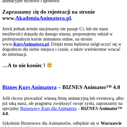
animacyjne ruchowe i sportowe.
Zapraszamy cię do rejestracji na stronie
www.
AkademiaAnimatora.pl
.
Jeżeli jednak termin stacjonarny nie pasuje Ci, lub nie masz
możliwości dojazdu do danego miasta, proponujemy udział w
profesjonalnym kursie animatora online, na stronie
www.
KursAnimatora.pl
. Dzięki temu będziesz mógł uczyć się w
dogodnym dla siebie miejscu i czasie, a także wielokrotnie wracać
do informacji.
…A to nie koniec !
Biznes Kurs Animatora
– BIZNES Animator™ 4.0
Jeśli chcesz prowadzić własną firmę animacyjną lub eventową, albo
już taką masz, ale pragniesz zwiększyć swoje zyski, zapraszamy na
specjalny
Biznesowy Kurs dla Animatora
–
BIZNES Animator™
4.0
.
Szkolenie Biznesowe dla Animatorów, odbędzie się w
Warszawie