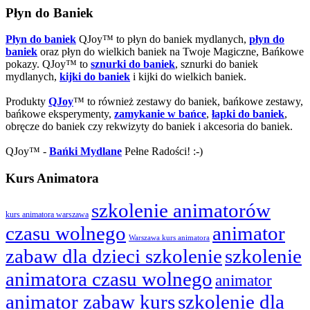
Płyn do Baniek
Płyn do baniek
QJoy™ to płyn do baniek mydlanych,
płyn do
baniek
oraz płyn do wielkich baniek na Twoje Magiczne, Bańkowe
pokazy. QJoy™ to
sznurki do baniek
, sznurki do baniek
mydlanych,
kijki do baniek
i kijki do wielkich baniek.
Produkty
QJoy
™ to również zestawy do baniek, bańkowe zestawy,
bańkowe eksperymenty,
zamykanie w bańce
,
łapki do baniek
,
obręcze do baniek czy rekwizyty do baniek i akcesoria do baniek.
QJoy™ -
Bańki Mydlane
Pełne Radości! :-)
Kurs Animatora
szkolenie animatorów
kurs animatora warszawa
czasu wolnego
animator
Warszawa kurs animatora
zabaw dla dzieci szkolenie
szkolenie
animatora czasu wolnego
animator
animator zabaw kurs
szkolenie dla