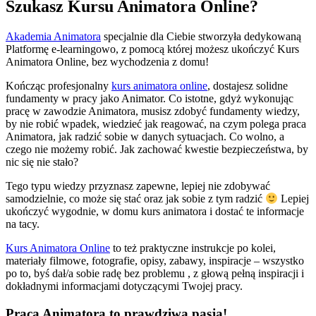
Szukasz Kursu Animatora Online?
Akademia Animatora
specjalnie dla Ciebie stworzyła dedykowaną
Platformę e-learningowo, z pomocą której możesz ukończyć Kurs
Animatora Online, bez wychodzenia z domu!
Kończąc profesjonalny
kurs animatora online
, dostajesz solidne
fundamenty w pracy jako Animator. Co istotne, gdyż wykonując
pracę w zawodzie Animatora, musisz zdobyć fundamenty wiedzy,
by nie robić wpadek, wiedzieć jak reagować, na czym polega praca
Animatora, jak radzić sobie w danych sytuacjach. Co wolno, a
czego nie możemy robić. Jak zachować kwestie bezpieczeństwa, by
nic się nie stało?
Tego typu wiedzy przyznasz zapewne, lepiej nie zdobywać
samodzielnie, co może się stać oraz jak sobie z tym radzić
Lepiej
ukończyć wygodnie, w domu kurs animatora i dostać te informacje
na tacy.
Kurs Animatora Online
to też praktyczne instrukcje po kolei,
materiały filmowe, fotografie, opisy, zabawy, inspiracje – wszystko
po to, byś dał/a sobie radę bez problemu , z głową pełną inspiracji i
dokładnymi informacjami dotyczącymi Twojej pracy.
Praca Animatora to prawdziwa pasja!