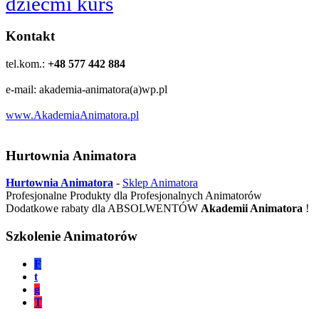
dziećmi kurs
Kontakt
tel.kom.:
+48 577 442 884
e-mail: akademia-animatora(a)wp.pl
www.AkademiaAnimatora.pl
Hurtownia Animatora
Hurtownia Animatora
-
Sklep Animatora
Profesjonalne Produkty dla Profesjonalnych Animatorów
Dodatkowe rabaty dla ABSOLWENTÓW
Akademii Animatora
!
Szkolenie Animatorów
F
t
g
T