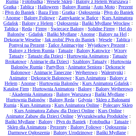
Rumia
:
Fotobudka
:
Wesele Sklep
:
Balony z Helem Warszawa
:
Gratka
:
Tablica
:
Halloween
:
Balony Rumia
:
Auto Moto
:
Prezent
:
Płyn do Baniek
:
Baza Firm
:
Gratka
:
Ogłoszenia
:
Płyn do Baniek
:
Anonse
:
Balony Foliowe
:
Zamykanie w Bańce
:
Kurs Animatora
Gdańsk
:
Balony z Helem
:
Ogłoszenia
:
Bańki Mydlane Wrocław
:
Tablica
:
Reda
:
Firmy
:
Świecące Balony
:
Solidne Firmy
:
Hel do
Balonów
:
Gdańsk
:
Bańki Mydlane
:
Anonse
:
Balony na Hel
:
Dekoracje Weselne
:
Jak zrobić Płyn do Baniek
:
Wesele
:
Tablica
:
Pomysł na Prezent
:
Tańce Animacyjne
:
Wyjątkowy Prezent
:
Balony z Helem Rumia
:
Tatuaże
:
Balony Katowice
:
Wzory
Tatuaży
:
Tatuaże dla Dzieci
:
Hurtownia Animatora
:
Tatuaże
Brokatowe
:
Animacje dla Dzieci
:
Szablony Tatuaży
:
Hurtownia
Balonów Rumia
:
PartyBox
:
Animator Seniora
:
Dekoracje
Balonowe
:
Animacje Taneczne
:
Wejherowo
:
Walentynki
:
Animator
:
Dekoracje Balonowe
:
Kurs Animatora
:
Balony z
Helem
:
Anonse
:
Hurtownia Balonów
:
Kurs Animatora Gdańsk
:
Katalog Firm
:
Hurtownia Animatora
:
Balony
:
Balony Wejherowo
:
Akademia Animatora
:
Balony Warszawa
:
Bańki Mydlane
:
Hurtownia Balonów
:
Balony Reda
:
Gdynia
:
Sklep z Balonami
Rumia
:
Kurs Animatora
:
Kurs Animatora Online
:
Polecany Sklep
:
Kurs Animatora Zabaw dla Dzieci Online
:
Kurs Online
:
Animator Zabaw dla Dzieci Online
:
Wyszukiwarka Produktów
:
Bańki Mydlane
:
Balony
:
Płyn do Baniek
:
Fotobudka
:
Tatuaże
:
Sklep dla Animatora
:
Prezenty
:
Balony Foliowe
:
Ogłoszenia
:
Darmowe Ogłoszenia
:
Balony Urodzinowe
:
Bańki Mydlane
: