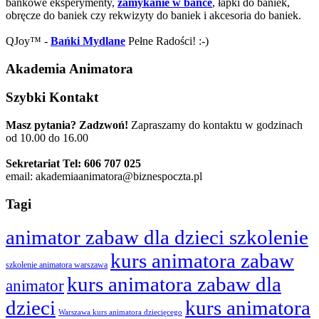
bańkowe eksperymenty,
zamykanie w bańce
, łapki do baniek,
obręcze do baniek czy rekwizyty do baniek i akcesoria do baniek.
QJoy™ -
Bańki Mydlane
Pełne Radości! :-)
Akademia Animatora
Szybki Kontakt
Masz pytania? Zadzwoń!
Zapraszamy do kontaktu w godzinach
od 10.00 do 16.00
Sekretariat Tel: 606 707 025
email: akademiaanimatora@biznespoczta.pl
Tagi
animator zabaw dla dzieci szkolenie
kurs animatora zabaw
szkolenie animatora warszawa
kurs animatora zabaw dla
animator
dzieci
kurs animatora
Warszawa kurs animatora dziecięcego