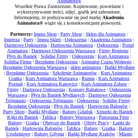
Animatora®
Wszelkie Prawa Zastrzeżone. Kopiowanie, powielanie i
wykorzystywanie treści, zdjęć, grafik jest zabronione.
Informujemy, że podszywanie się pod markę
Akademia
Animatora®
wiąże się z konsekwencjami prawnymi.
Partnerzy:
Impra Shop
:
Party Shop
:
Sklep dla Animatora
:
Impreza
:
Party
:
Impra Sklep
:
Ogłoszenia
:
Akademia Animatora
:
Darmowe Ogłoszenia
:
Hurtownia Animatora
:
Ogłoszenia
:
Portal
Animatora
:
Darmowe Ogłoszenia Warszawa
:
Firmy Regionu
:
Płyn do Baniek
:
Solidne Firmy
:
Ogłoszenia
:
Kurs Animatora
:
Solidna Firma
:
Bezpłatne Ogłoszenia
:
Animator Czasu Wolnego
:
Bezpłatne Ogłoszenia Warszawa
:
sklep animatora
:
Bańki Mydlane
:
Bezpłatne Ogłoszenia
:
Szkolenie Animatorów
:
Kurs Animatora
:
Gratka
:
Kurs Animatora Warszawa
:
Rumia
:
Kurs Animatora
Poznań
:
Kurs Animatora Katowice
:
Kurs Animatora Zabaw
:
Firmy
:
Darmowe Ogłoszenia
:
Kupony Rabatowe
:
Ogłoszenia
Warszawa
:
Płyn do Baniek Mydlanych
:
Darmowe Ogłoszenia
Trójmiasto
:
Ogłoszenia Trójmiasto
:
Ogłoszenia
:
Solidne Firmy
:
Bezpłatne Ogłoszenia
:
Płyn do Baniek
:
Hurtownia Balonów
:
Party Shop
:
Bańki Mydlane
:
Balony Gdańsk
:
Sznurki do Baniek
:
Kijki do Baniek
:
Tablica
:
Balony Warszawa
:
Panorama Firm
:
Balony
:
Gratka
:
Obręcze do Baniek
:
Oferty Pracy
:
Łapki do
Baniek
:
Hurtownia Balonów
:
Tablica
:
Balony
:
Gratka
:
Balony
Urodzinowe
:
Balony Gdynia
:
Bańki Mydlane Kraków
:
Miasto