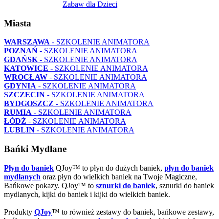
Zabaw dla Dzieci
Miasta
WARSZAWA
- SZKOLENIE ANIMATORA
POZNAŃ
- SZKOLENIE ANIMATORA
GDAŃSK
- SZKOLENIE ANIMATORA
KATOWICE
- SZKOLENIE ANIMATORA
WROCŁAW
- SZKOLENIE ANIMATORA
GDYNIA
- SZKOLENIE ANIMATORA
SZCZECIN
- SZKOLENIE ANIMATORA
BYDGOSZCZ
- SZKOLENIE ANIMATORA
RUMIA
- SZKOLENIE ANIMATORA
ŁÓDŹ
- SZKOLENIE ANIMATORA
LUBLIN
- SZKOLENIE ANIMATORA
Bańki Mydlane
Płyn do baniek
QJoy™ to płyn do dużych baniek,
płyn do baniek
mydlanych
oraz płyn do wielkich baniek na Twoje Magiczne,
Bańkowe pokazy. QJoy™ to
sznurki do baniek
, sznurki do baniek
mydlanych, kijki do baniek i kijki do wielkich baniek.
Produkty
QJoy
™ to również zestawy do baniek, bańkowe zestawy,