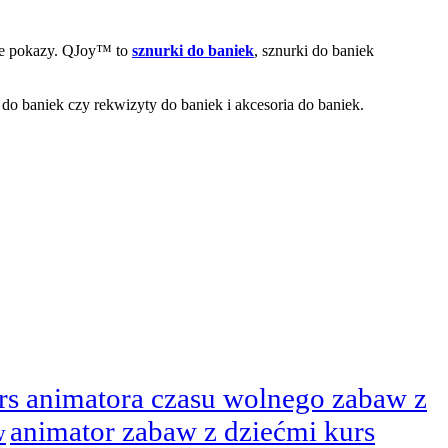
we pokazy. QJoy™ to
sznurki do baniek
, sznurki do baniek
e do baniek czy rekwizyty do baniek i akcesoria do baniek.
rs animatora czasu wolnego zabaw z
animator zabaw z dziećmi kurs
w