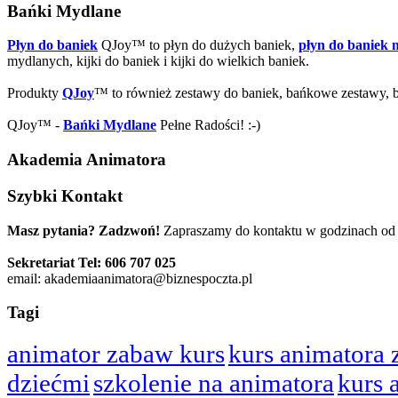
Bańki Mydlane
Płyn do baniek
QJoy™ to płyn do dużych baniek,
płyn do baniek
mydlanych, kijki do baniek i kijki do wielkich baniek.
Produkty
QJoy
™ to również zestawy do baniek, bańkowe zestawy,
QJoy™ -
Bańki Mydlane
Pełne Radości! :-)
Akademia Animatora
Szybki Kontakt
Masz pytania? Zadzwoń!
Zapraszamy do kontaktu w godzinach od 
Sekretariat Tel: 606 707 025
email: akademiaanimatora@biznespoczta.pl
Tagi
animator zabaw kurs
kurs animatora
dziećmi
szkolenie na animatora
kurs 