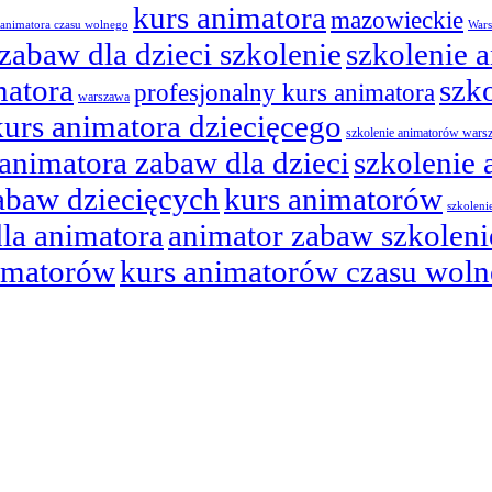
kurs animatora
mazowieckie
 animatora czasu wolnego
Wars
zabaw dla dzieci szkolenie
szkolenie 
matora
szk
profesjonalny kurs animatora
warszawa
kurs animatora dziecięcego
szkolenie animatorów wars
 animatora zabaw dla dzieci
szkolenie
abaw dziecięcych
kurs animatorów
szkoleni
dla animatora
animator zabaw szkoleni
nimatorów
kurs animatorów czasu wol