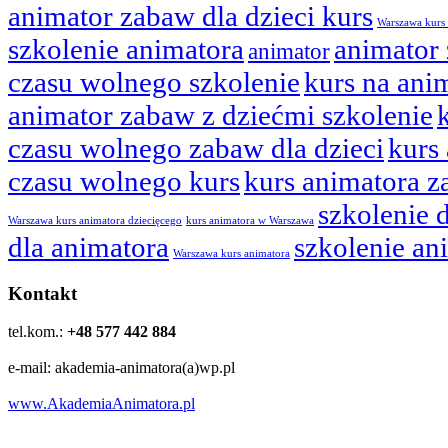
animator zabaw dla dzieci kurs
Warszawa kurs
szkolenie animatora
animator 
animator
czasu wolnego szkolenie
kurs na ani
animator zabaw z dziećmi szkolenie
czasu wolnego zabaw dla dzieci
kurs
czasu wolnego kurs
kurs animatora z
szkolenie 
Warszawa kurs animatora dziecięcego
kurs animatora w Warszawa
dla animatora
szkolenie a
Warszawa kurs animatora
Kontakt
tel.kom.:
+48 577 442 884
e-mail: akademia-animatora(a)wp.pl
www.AkademiaAnimatora.pl