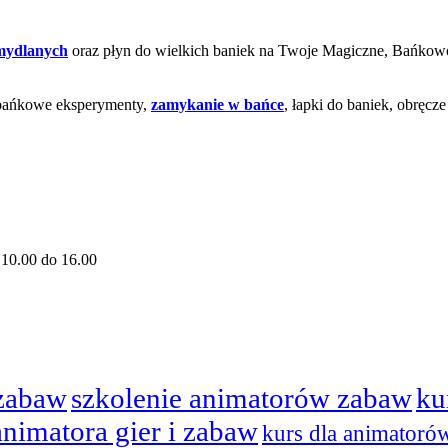
 mydlanych
oraz płyn do wielkich baniek na Twoje Magiczne, Bańko
 bańkowe eksperymenty,
zamykanie w bańce
, łapki do baniek, obręcz
10.00 do 16.00
 zabaw
szkolenie animatorów zabaw
ku
animatora gier i zabaw
kurs dla animatoró