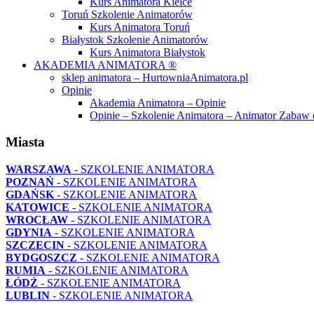
Kurs Animatora Kielce
Toruń Szkolenie Animatorów
Kurs Animatora Toruń
Białystok Szkolenie Animatorów
Kurs Animatora Białystok
AKADEMIA ANIMATORA ®
sklep animatora – HurtowniaAnimatora.pl
Opinie
Akademia Animatora – Opinie
Opinie – Szkolenie Animatora – Animator Zabaw 
Miasta
WARSZAWA
- SZKOLENIE ANIMATORA
POZNAŃ
- SZKOLENIE ANIMATORA
GDAŃSK
- SZKOLENIE ANIMATORA
KATOWICE
- SZKOLENIE ANIMATORA
WROCŁAW
- SZKOLENIE ANIMATORA
GDYNIA
- SZKOLENIE ANIMATORA
SZCZECIN
- SZKOLENIE ANIMATORA
BYDGOSZCZ
- SZKOLENIE ANIMATORA
RUMIA
- SZKOLENIE ANIMATORA
ŁÓDŹ
- SZKOLENIE ANIMATORA
LUBLIN
- SZKOLENIE ANIMATORA