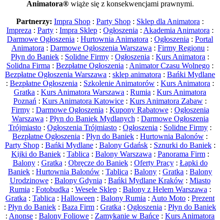
Animatora®
wiąże się z konsekwencjami prawnymi.
Partnerzy:
Impra Shop
:
Party Shop
:
Sklep dla Animatora
:
Impreza
:
Party
:
Impra Sklep
:
Ogłoszenia
:
Akademia Animatora
:
Darmowe Ogłoszenia
:
Hurtownia Animatora
:
Ogłoszenia
:
Portal
Animatora
:
Darmowe Ogłoszenia Warszawa
:
Firmy Regionu
:
Płyn do Baniek
:
Solidne Firmy
:
Ogłoszenia
:
Kurs Animatora
:
Solidna Firma
:
Bezpłatne Ogłoszenia
:
Animator Czasu Wolnego
:
Bezpłatne Ogłoszenia Warszawa
:
sklep animatora
:
Bańki Mydlane
:
Bezpłatne Ogłoszenia
:
Szkolenie Animatorów
:
Kurs Animatora
:
Gratka
:
Kurs Animatora Warszawa
:
Rumia
:
Kurs Animatora
Poznań
:
Kurs Animatora Katowice
:
Kurs Animatora Zabaw
:
Firmy
:
Darmowe Ogłoszenia
:
Kupony Rabatowe
:
Ogłoszenia
Warszawa
:
Płyn do Baniek Mydlanych
:
Darmowe Ogłoszenia
Trójmiasto
:
Ogłoszenia Trójmiasto
:
Ogłoszenia
:
Solidne Firmy
:
Bezpłatne Ogłoszenia
:
Płyn do Baniek
:
Hurtownia Balonów
:
Party Shop
:
Bańki Mydlane
:
Balony Gdańsk
:
Sznurki do Baniek
:
Kijki do Baniek
:
Tablica
:
Balony Warszawa
:
Panorama Firm
:
Balony
:
Gratka
:
Obręcze do Baniek
:
Oferty Pracy
:
Łapki do
Baniek
:
Hurtownia Balonów
:
Tablica
:
Balony
:
Gratka
:
Balony
Urodzinowe
:
Balony Gdynia
:
Bańki Mydlane Kraków
:
Miasto
Rumia
:
Fotobudka
:
Wesele Sklep
:
Balony z Helem Warszawa
:
Gratka
:
Tablica
:
Halloween
:
Balony Rumia
:
Auto Moto
:
Prezent
:
Płyn do Baniek
:
Baza Firm
:
Gratka
:
Ogłoszenia
:
Płyn do Baniek
:
Anonse
:
Balony Foliowe
:
Zamykanie w Bańce
:
Kurs Animatora