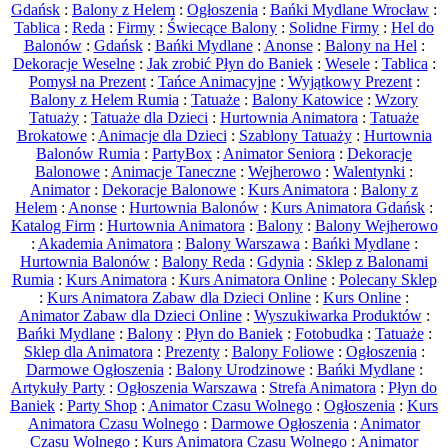
Gdańsk
:
Balony z Helem
:
Ogłoszenia
:
Bańki Mydlane Wrocław
:
Tablica
:
Reda
:
Firmy
:
Świecące Balony
:
Solidne Firmy
:
Hel do
Balonów
:
Gdańsk
:
Bańki Mydlane
:
Anonse
:
Balony na Hel
:
Dekoracje Weselne
:
Jak zrobić Płyn do Baniek
:
Wesele
:
Tablica
:
Pomysł na Prezent
:
Tańce Animacyjne
:
Wyjątkowy Prezent
:
Balony z Helem Rumia
:
Tatuaże
:
Balony Katowice
:
Wzory
Tatuaży
:
Tatuaże dla Dzieci
:
Hurtownia Animatora
:
Tatuaże
Brokatowe
:
Animacje dla Dzieci
:
Szablony Tatuaży
:
Hurtownia
Balonów Rumia
:
PartyBox
:
Animator Seniora
:
Dekoracje
Balonowe
:
Animacje Taneczne
:
Wejherowo
:
Walentynki
:
Animator
:
Dekoracje Balonowe
:
Kurs Animatora
:
Balony z
Helem
:
Anonse
:
Hurtownia Balonów
:
Kurs Animatora Gdańsk
:
Katalog Firm
:
Hurtownia Animatora
:
Balony
:
Balony Wejherowo
:
Akademia Animatora
:
Balony Warszawa
:
Bańki Mydlane
:
Hurtownia Balonów
:
Balony Reda
:
Gdynia
:
Sklep z Balonami
Rumia
:
Kurs Animatora
:
Kurs Animatora Online
:
Polecany Sklep
:
Kurs Animatora Zabaw dla Dzieci Online
:
Kurs Online
:
Animator Zabaw dla Dzieci Online
:
Wyszukiwarka Produktów
:
Bańki Mydlane
:
Balony
:
Płyn do Baniek
:
Fotobudka
:
Tatuaże
:
Sklep dla Animatora
:
Prezenty
:
Balony Foliowe
:
Ogłoszenia
:
Darmowe Ogłoszenia
:
Balony Urodzinowe
:
Bańki Mydlane
:
Artykuły Party
:
Ogłoszenia Warszawa
:
Strefa Animatora
:
Płyn do
Baniek
:
Party Shop
:
Animator Czasu Wolnego
:
Ogłoszenia
:
Kurs
Animatora Czasu Wolnego
:
Darmowe Ogłoszenia
:
Animator
Czasu Wolnego
:
Kurs Animatora Czasu Wolnego
:
Animator