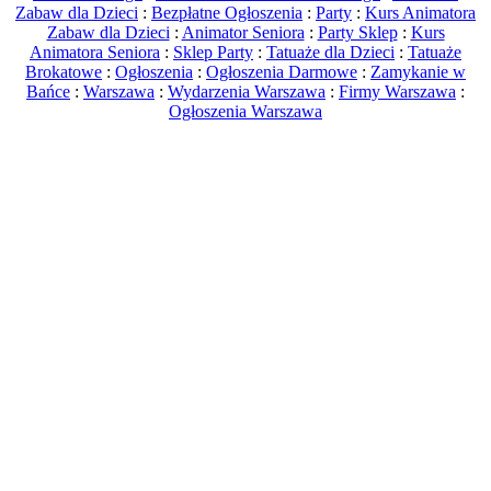
Zabaw dla Dzieci
:
Bezpłatne Ogłoszenia
:
Party
:
Kurs Animatora
Zabaw dla Dzieci
:
Animator Seniora
:
Party Sklep
:
Kurs
Animatora Seniora
:
Sklep Party
:
Tatuaże dla Dzieci
:
Tatuaże
Brokatowe
:
Ogłoszenia
:
Ogłoszenia Darmowe
:
Zamykanie w
Bańce
:
Warszawa
:
Wydarzenia Warszawa
:
Firmy Warszawa
:
Ogłoszenia Warszawa