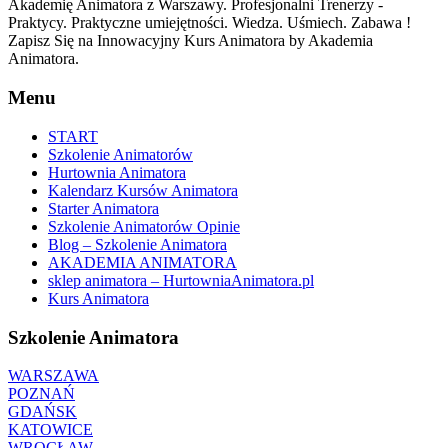
Akademię Animatora z Warszawy. Profesjonalni Trenerzy -
Praktycy. Praktyczne umiejętności. Wiedza. Uśmiech. Zabawa !
Zapisz Się na Innowacyjny Kurs Animatora by Akademia
Animatora.
Menu
START
Szkolenie Animatorów
Hurtownia Animatora
Kalendarz Kursów Animatora
Starter Animatora
Szkolenie Animatorów Opinie
Blog – Szkolenie Animatora
AKADEMIA ANIMATORA
sklep animatora – HurtowniaAnimatora.pl
Kurs Animatora
Szkolenie Animatora
WARSZAWA
POZNAŃ
GDAŃSK
KATOWICE
WROCŁAW