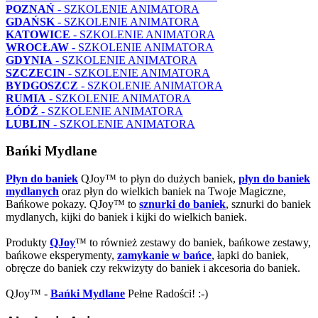
POZNAŃ
- SZKOLENIE ANIMATORA
GDAŃSK
- SZKOLENIE ANIMATORA
KATOWICE
- SZKOLENIE ANIMATORA
WROCŁAW
- SZKOLENIE ANIMATORA
GDYNIA
- SZKOLENIE ANIMATORA
SZCZECIN
- SZKOLENIE ANIMATORA
BYDGOSZCZ
- SZKOLENIE ANIMATORA
RUMIA
- SZKOLENIE ANIMATORA
ŁÓDŹ
- SZKOLENIE ANIMATORA
LUBLIN
- SZKOLENIE ANIMATORA
Bańki Mydlane
Płyn do baniek
QJoy™ to płyn do dużych baniek,
płyn do baniek
mydlanych
oraz płyn do wielkich baniek na Twoje Magiczne,
Bańkowe pokazy. QJoy™ to
sznurki do baniek
, sznurki do baniek
mydlanych, kijki do baniek i kijki do wielkich baniek.
Produkty
QJoy
™ to również zestawy do baniek, bańkowe zestawy,
bańkowe eksperymenty,
zamykanie w bańce
, łapki do baniek,
obręcze do baniek czy rekwizyty do baniek i akcesoria do baniek.
QJoy™ -
Bańki Mydlane
Pełne Radości! :-)