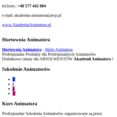
tel.kom.:
+48 577 442 884
e-mail: akademia-animatora(a)wp.pl
www.AkademiaAnimatora.pl
Hurtownia Animatora
Hurtownia Animatora
-
Sklep Animatora
Profesjonalne Produkty dla Profesjonalnych Animatorów
Dodatkowe rabaty dla ABSOLWENTÓW
Akademii Animatora
!
Szkolenie Animatorów
F
t
g
T
Kurs Animatora
Profesjonalne Szkolenia Animatorów organizowane są przez