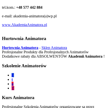
tel.kom.:
+48 577 442 884
e-mail: akademia-animatora(a)wp.pl
www.AkademiaAnimatora.pl
Hurtownia Animatora
Hurtownia Animatora
-
Sklep Animatora
Profesjonalne Produkty dla Profesjonalnych Animatorów
Dodatkowe rabaty dla ABSOLWENTÓW
Akademii Animatora
!
Szkolenie Animatorów
F
t
g
T
Kurs Animatora
Profesjonalne Szkolenia Animatorów organizowane są przez