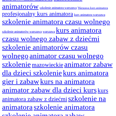
animatorów
szkolenie animatora warszawa
Warszawa kurs animatora
profesjonalny kurs animatora
kurs animatora warszawa
szkolenie animatora czasu wolnego
kurs animatora
szkolenie animatorów warszawa
warszawa
czasu wolnego zabaw z dziećmi
szkolenie animatorów czasu
wolnego
animator czasu wolnego
szkolenie
animator zabaw
mazowieckie
dla dzieci szkolenie
kurs animatora
gier i zabaw
kurs na animatora
animator zabaw dla dzieci kurs
kurs
szkolenie na
animatora zabaw z dziećmi
animatora
szkolenie animatora
szkolenie animatora zabaw