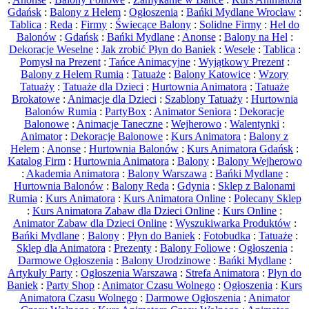
Gdańsk
:
Balony z Helem
:
Ogłoszenia
:
Bańki Mydlane Wrocław
:
Tablica
:
Reda
:
Firmy
:
Świecące Balony
:
Solidne Firmy
:
Hel do
Balonów
:
Gdańsk
:
Bańki Mydlane
:
Anonse
:
Balony na Hel
:
Dekoracje Weselne
:
Jak zrobić Płyn do Baniek
:
Wesele
:
Tablica
:
Pomysł na Prezent
:
Tańce Animacyjne
:
Wyjątkowy Prezent
:
Balony z Helem Rumia
:
Tatuaże
:
Balony Katowice
:
Wzory
Tatuaży
:
Tatuaże dla Dzieci
:
Hurtownia Animatora
:
Tatuaże
Brokatowe
:
Animacje dla Dzieci
:
Szablony Tatuaży
:
Hurtownia
Balonów Rumia
:
PartyBox
:
Animator Seniora
:
Dekoracje
Balonowe
:
Animacje Taneczne
:
Wejherowo
:
Walentynki
:
Animator
:
Dekoracje Balonowe
:
Kurs Animatora
:
Balony z
Helem
:
Anonse
:
Hurtownia Balonów
:
Kurs Animatora Gdańsk
:
Katalog Firm
:
Hurtownia Animatora
:
Balony
:
Balony Wejherowo
:
Akademia Animatora
:
Balony Warszawa
:
Bańki Mydlane
:
Hurtownia Balonów
:
Balony Reda
:
Gdynia
:
Sklep z Balonami
Rumia
:
Kurs Animatora
:
Kurs Animatora Online
:
Polecany Sklep
:
Kurs Animatora Zabaw dla Dzieci Online
:
Kurs Online
:
Animator Zabaw dla Dzieci Online
:
Wyszukiwarka Produktów
:
Bańki Mydlane
:
Balony
:
Płyn do Baniek
:
Fotobudka
:
Tatuaże
:
Sklep dla Animatora
:
Prezenty
:
Balony Foliowe
:
Ogłoszenia
:
Darmowe Ogłoszenia
:
Balony Urodzinowe
:
Bańki Mydlane
:
Artykuły Party
:
Ogłoszenia Warszawa
:
Strefa Animatora
:
Płyn do
Baniek
:
Party Shop
:
Animator Czasu Wolnego
:
Ogłoszenia
:
Kurs
Animatora Czasu Wolnego
:
Darmowe Ogłoszenia
:
Animator