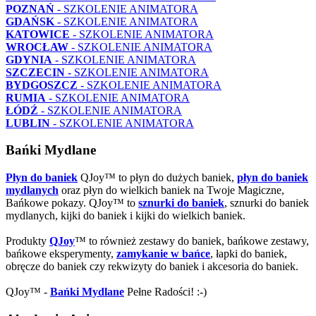
POZNAŃ
- SZKOLENIE ANIMATORA
GDAŃSK
- SZKOLENIE ANIMATORA
KATOWICE
- SZKOLENIE ANIMATORA
WROCŁAW
- SZKOLENIE ANIMATORA
GDYNIA
- SZKOLENIE ANIMATORA
SZCZECIN
- SZKOLENIE ANIMATORA
BYDGOSZCZ
- SZKOLENIE ANIMATORA
RUMIA
- SZKOLENIE ANIMATORA
ŁÓDŹ
- SZKOLENIE ANIMATORA
LUBLIN
- SZKOLENIE ANIMATORA
Bańki Mydlane
Płyn do baniek
QJoy™ to płyn do dużych baniek,
płyn do baniek
mydlanych
oraz płyn do wielkich baniek na Twoje Magiczne,
Bańkowe pokazy. QJoy™ to
sznurki do baniek
, sznurki do baniek
mydlanych, kijki do baniek i kijki do wielkich baniek.
Produkty
QJoy
™ to również zestawy do baniek, bańkowe zestawy,
bańkowe eksperymenty,
zamykanie w bańce
, łapki do baniek,
obręcze do baniek czy rekwizyty do baniek i akcesoria do baniek.
QJoy™ -
Bańki Mydlane
Pełne Radości! :-)