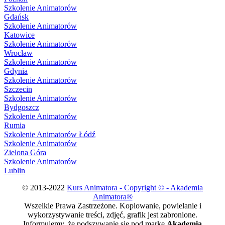
Szkolenie Animatorów
Gdańsk
Szkolenie Animatorów
Katowice
Szkolenie Animatorów
Wrocław
Szkolenie Animatorów
Gdynia
Szkolenie Animatorów
Szczecin
Szkolenie Animatorów
Bydgoszcz
Szkolenie Animatorów
Rumia
Szkolenie Animatorów Łódź
Szkolenie Animatorów
Zielona Góra
Szkolenie Animatorów
Lublin
© 2013-2022
Kurs Animatora - Copyright © - Akademia
Animatora®
Wszelkie Prawa Zastrzeżone. Kopiowanie, powielanie i
wykorzystywanie treści, zdjęć, grafik jest zabronione.
Informujemy, że podszywanie się pod markę
Akademia