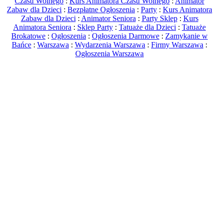
Czasu Wolnego
:
Kurs Animatora Czasu Wolnego
:
Animator
Zabaw dla Dzieci
:
Bezpłatne Ogłoszenia
:
Party
:
Kurs Animatora
Zabaw dla Dzieci
:
Animator Seniora
:
Party Sklep
:
Kurs
Animatora Seniora
:
Sklep Party
:
Tatuaże dla Dzieci
:
Tatuaże
Brokatowe
:
Ogłoszenia
:
Ogłoszenia Darmowe
:
Zamykanie w
Bańce
:
Warszawa
:
Wydarzenia Warszawa
:
Firmy Warszawa
:
Ogłoszenia Warszawa