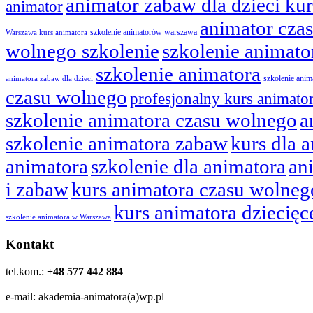
animator zabaw dla dzieci kur
animator
animator cza
szkolenie animatorów warszawa
Warszawa kurs animatora
wolnego szkolenie
szkolenie animat
szkolenie animatora
szkolenie ani
animatora zabaw dla dzieci
czasu wolnego
profesjonalny kurs animato
szkolenie animatora czasu wolnego
a
szkolenie animatora zabaw
kurs dla 
animatora
szkolenie dla animatora
an
i zabaw
kurs animatora czasu wolneg
kurs animatora dziecięc
szkolenie animatora w Warszawa
Kontakt
tel.kom.:
+48 577 442 884
e-mail: akademia-animatora(a)wp.pl