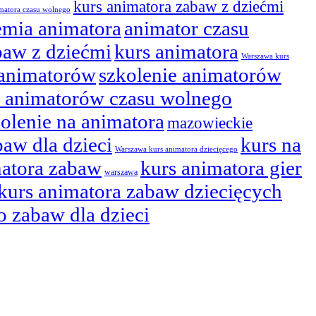
kurs animatora zabaw z dziećmi
matora czasu wolnego
emia animatora
animator czasu
baw z dziećmi
kurs animatora
Warszawa kurs
 animatorów
szkolenie animatorów
s animatorów czasu wolnego
olenie na animatora
mazowieckie
baw dla dzieci
kurs na
Warszawa kurs animatora dziecięcego
matora zabaw
kurs animatora gier
warszawa
kurs animatora zabaw dziecięcych
o zabaw dla dzieci