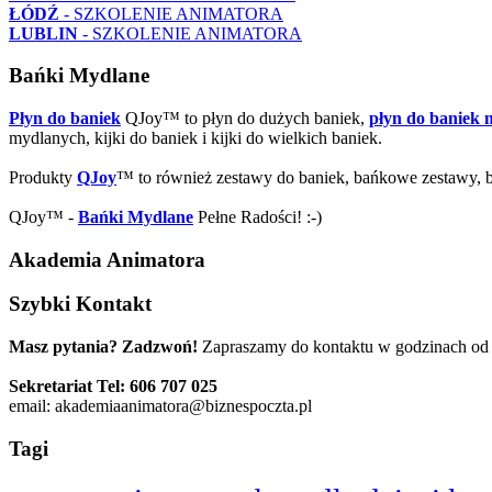
ŁÓDŹ
- SZKOLENIE ANIMATORA
LUBLIN
- SZKOLENIE ANIMATORA
Bańki Mydlane
Płyn do baniek
QJoy™ to płyn do dużych baniek,
płyn do baniek
mydlanych, kijki do baniek i kijki do wielkich baniek.
Produkty
QJoy
™ to również zestawy do baniek, bańkowe zestawy,
QJoy™ -
Bańki Mydlane
Pełne Radości! :-)
Akademia Animatora
Szybki Kontakt
Masz pytania? Zadzwoń!
Zapraszamy do kontaktu w godzinach od 
Sekretariat Tel: 606 707 025
email: akademiaanimatora@biznespoczta.pl
Tagi