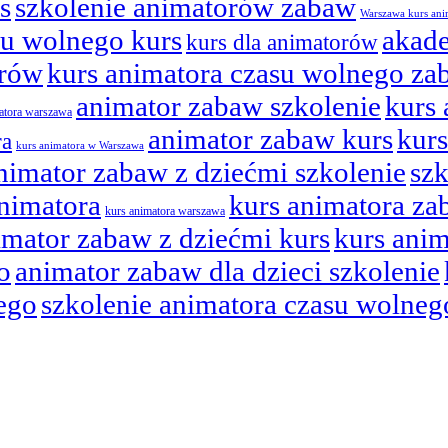
s
szkolenie animatorów zabaw
Warszawa kurs ani
su wolnego kurs
akad
kurs dla animatorów
orów
kurs animatora czasu wolnego za
animator zabaw szkolenie
kurs
matora warszawa
animator zabaw kurs
kur
ra
kurs animatora w Warszawa
nimator zabaw z dziećmi szkolenie
szk
animatora
kurs animatora za
kurs animatora warszawa
imator zabaw z dziećmi kurs
kurs ani
o
animator zabaw dla dzieci szkolenie
ego
szkolenie animatora czasu wolneg