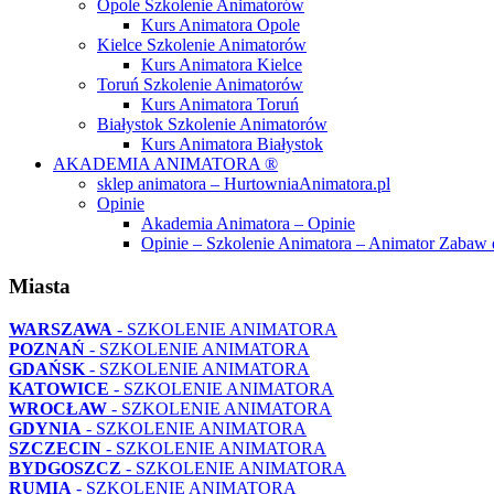
Opole Szkolenie Animatorów
Kurs Animatora Opole
Kielce Szkolenie Animatorów
Kurs Animatora Kielce
Toruń Szkolenie Animatorów
Kurs Animatora Toruń
Białystok Szkolenie Animatorów
Kurs Animatora Białystok
AKADEMIA ANIMATORA ®
sklep animatora – HurtowniaAnimatora.pl
Opinie
Akademia Animatora – Opinie
Opinie – Szkolenie Animatora – Animator Zabaw 
Miasta
WARSZAWA
- SZKOLENIE ANIMATORA
POZNAŃ
- SZKOLENIE ANIMATORA
GDAŃSK
- SZKOLENIE ANIMATORA
KATOWICE
- SZKOLENIE ANIMATORA
WROCŁAW
- SZKOLENIE ANIMATORA
GDYNIA
- SZKOLENIE ANIMATORA
SZCZECIN
- SZKOLENIE ANIMATORA
BYDGOSZCZ
- SZKOLENIE ANIMATORA
RUMIA
- SZKOLENIE ANIMATORA