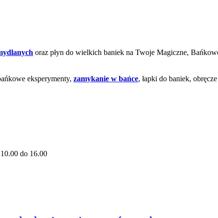
 mydlanych
oraz płyn do wielkich baniek na Twoje Magiczne, Bańko
 bańkowe eksperymenty,
zamykanie w bańce
, łapki do baniek, obręcz
10.00 do 16.00