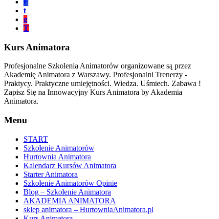
F
t
g
T
Kurs Animatora
Profesjonalne Szkolenia Animatorów organizowane są przez
Akademię Animatora z Warszawy. Profesjonalni Trenerzy -
Praktycy. Praktyczne umiejętności. Wiedza. Uśmiech. Zabawa !
Zapisz Się na Innowacyjny Kurs Animatora by Akademia
Animatora.
Menu
START
Szkolenie Animatorów
Hurtownia Animatora
Kalendarz Kursów Animatora
Starter Animatora
Szkolenie Animatorów Opinie
Blog – Szkolenie Animatora
AKADEMIA ANIMATORA
sklep animatora – HurtowniaAnimatora.pl
Kurs Animatora