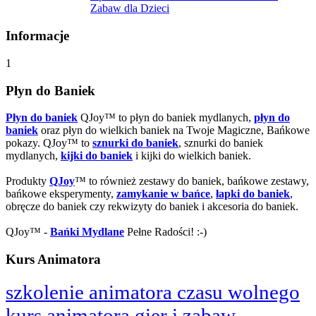
Zabaw dla Dzieci
Informacje
1
Płyn do Baniek
Płyn do baniek
QJoy™ to płyn do baniek mydlanych,
płyn do
baniek
oraz płyn do wielkich baniek na Twoje Magiczne, Bańkowe
pokazy. QJoy™ to
sznurki do baniek
, sznurki do baniek
mydlanych,
kijki do baniek
i kijki do wielkich baniek.
Produkty
QJoy
™ to również zestawy do baniek, bańkowe zestawy,
bańkowe eksperymenty,
zamykanie w bańce
,
łapki do baniek
,
obręcze do baniek czy rekwizyty do baniek i akcesoria do baniek.
QJoy™ -
Bańki Mydlane
Pełne Radości! :-)
Kurs Animatora
szkolenie animatora czasu wolnego
kurs animatora gier i zabaw