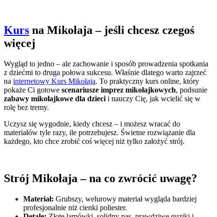
Kurs
na Mikołaja – jeśli chcesz czegoś
więcej
Wygląd to jedno – ale zachowanie i sposób prowadzenia spotkania
z dziećmi to druga połowa sukcesu. Właśnie dlatego warto zajrzeć
na
internetowy Kurs Mikołaja
. To praktyczny kurs online, który
pokaże Ci gotowe
scenariusze imprez mikołajkowych
, podsunie
zabawy mikołajkowe dla dzieci
i nauczy Cię, jak wcielić się w
rolę bez tremy.
Uczysz się wygodnie, kiedy chcesz – i możesz wracać do
materiałów tyle razy, ile potrzebujesz. Świetne rozwiązanie dla
każdego, kto chce zrobić coś więcej niż tylko założyć strój.
Strój Mikołaja – na co zwrócić uwagę?
Materiał:
Grubszy, welurowy materiał wygląda bardziej
profesjonalnie niż cienki poliester.
Detale:
Złote lamówki, solidny pas, prawdziwe guziki i