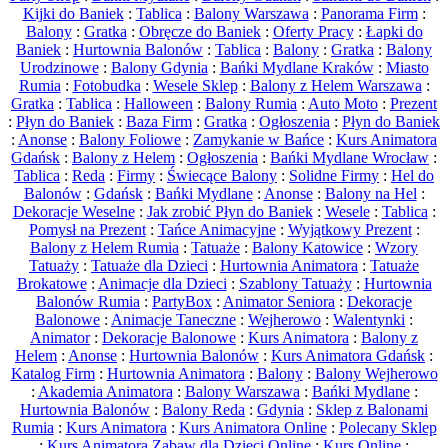
Kijki do Baniek
:
Tablica
:
Balony Warszawa
:
Panorama Firm
:
Balony
:
Gratka
:
Obręcze do Baniek
:
Oferty Pracy
:
Łapki do
Baniek
:
Hurtownia Balonów
:
Tablica
:
Balony
:
Gratka
:
Balony
Urodzinowe
:
Balony Gdynia
:
Bańki Mydlane Kraków
:
Miasto
Rumia
:
Fotobudka
:
Wesele Sklep
:
Balony z Helem Warszawa
:
Gratka
:
Tablica
:
Halloween
:
Balony Rumia
:
Auto Moto
:
Prezent
:
Płyn do Baniek
:
Baza Firm
:
Gratka
:
Ogłoszenia
:
Płyn do Baniek
:
Anonse
:
Balony Foliowe
:
Zamykanie w Bańce
:
Kurs Animatora
Gdańsk
:
Balony z Helem
:
Ogłoszenia
:
Bańki Mydlane Wrocław
:
Tablica
:
Reda
:
Firmy
:
Świecące Balony
:
Solidne Firmy
:
Hel do
Balonów
:
Gdańsk
:
Bańki Mydlane
:
Anonse
:
Balony na Hel
:
Dekoracje Weselne
:
Jak zrobić Płyn do Baniek
:
Wesele
:
Tablica
:
Pomysł na Prezent
:
Tańce Animacyjne
:
Wyjątkowy Prezent
:
Balony z Helem Rumia
:
Tatuaże
:
Balony Katowice
:
Wzory
Tatuaży
:
Tatuaże dla Dzieci
:
Hurtownia Animatora
:
Tatuaże
Brokatowe
:
Animacje dla Dzieci
:
Szablony Tatuaży
:
Hurtownia
Balonów Rumia
:
PartyBox
:
Animator Seniora
:
Dekoracje
Balonowe
:
Animacje Taneczne
:
Wejherowo
:
Walentynki
:
Animator
:
Dekoracje Balonowe
:
Kurs Animatora
:
Balony z
Helem
:
Anonse
:
Hurtownia Balonów
:
Kurs Animatora Gdańsk
:
Katalog Firm
:
Hurtownia Animatora
:
Balony
:
Balony Wejherowo
:
Akademia Animatora
:
Balony Warszawa
:
Bańki Mydlane
:
Hurtownia Balonów
:
Balony Reda
:
Gdynia
:
Sklep z Balonami
Rumia
:
Kurs Animatora
:
Kurs Animatora Online
:
Polecany Sklep
:
Kurs Animatora Zabaw dla Dzieci Online
:
Kurs Online
: