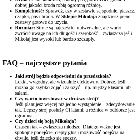
dobrej jakości broda robią ogromną różnicę.
Kompletność:
Sprawdź, czy w zestawie są spodnie, płaszcz,
czapka, pas i broda. W
Sklepie Mikołaja
znajdziesz pełne
zestawy gotowe do użycia.
Rozmiar:
Stroje są najczęściej uniwersalne, ale warto
zwrócić uwagę na ich długość i szerokość – zwłaszcza jeśli
Mikołaj jest wysoki lub bardzo szczupły.
FAQ – najczęstsze pytania
Jaki strój będzie odpowiedni do przedszkola?
Lekki, wygodny, ale wizualnie efektowny. Dobrze, jeśli
można go szybko zdjąć i założyć – np. między klasami lub
salami.
Czy warto inwestować w droższy strój?
Jeśli planujesz więcej niż jedno wystąpienie – zdecydowanie
tak. Lepszy strój posłuży Ci latami, a różnica w odbiorze jest
ogromna.
Czy dzieci się boją Mikołaja?
Czasem tak – zwłaszcza młodsze. Dlatego ważne jest
spokojne podejście, ciepły głos i możliwość odejścia na
chwilę, jeśli dziecko się speszy.