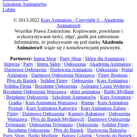
Szkolenie Animatorów
Lublin
© 2013-2022
Kurs Animatora - Copyright © - Akademia
Animatora®
Wszelkie Prawa Zastrzeżone. Kopiowanie, powielanie i
wykorzystywanie treści, zdjęć, grafik jest zabronione.
Informujemy, że podszywanie się pod markę
Akademia
Animatora®
wiąże się z konsekwencjami prawnymi.
Partnerzy:
Impra Shop
:
Party Shop
:
Sklep dla Animatora
:
Impreza
:
Party
:
Impra Sklep
:
Ogłoszenia
:
Akademia Animatora
:
Darmowe Ogłoszenia
:
Hurtownia Animatora
:
Ogłoszenia
:
Portal
Animatora
:
Darmowe Ogłoszenia Warszawa
:
Firmy Regionu
:
Płyn do Baniek
:
Solidne Firmy
:
Ogłoszenia
:
Kurs Animatora
:
Solidna Firma
:
Bezpłatne Ogłoszenia
:
Animator Czasu Wolnego
:
Bezpłatne Ogłoszenia Warszawa
:
sklep animatora
:
Bańki Mydlane
:
Bezpłatne Ogłoszenia
:
Szkolenie Animatorów
:
Kurs Animatora
:
Gratka
:
Kurs Animatora Warszawa
:
Rumia
:
Kurs Animatora
Poznań
:
Kurs Animatora Katowice
:
Kurs Animatora Zabaw
:
Firmy
:
Darmowe Ogłoszenia
:
Kupony Rabatowe
:
Ogłoszenia
Warszawa
:
Płyn do Baniek Mydlanych
:
Darmowe Ogłoszenia
Trójmiasto
:
Ogłoszenia Trójmiasto
:
Ogłoszenia
:
Solidne Firmy
:
Bezpłatne Ogłoszenia
:
Płyn do Baniek
:
Hurtownia Balonów
:
Party Shop
:
Bańki Mydlane
:
Balony Gdańsk
:
Sznurki do Baniek
: