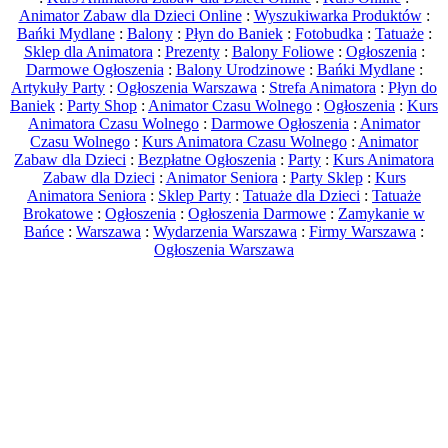
Animator Zabaw dla Dzieci Online
:
Wyszukiwarka Produktów
:
Bańki Mydlane
:
Balony
:
Płyn do Baniek
:
Fotobudka
:
Tatuaże
:
Sklep dla Animatora
:
Prezenty
:
Balony Foliowe
:
Ogłoszenia
:
Darmowe Ogłoszenia
:
Balony Urodzinowe
:
Bańki Mydlane
:
Artykuły Party
:
Ogłoszenia Warszawa
:
Strefa Animatora
:
Płyn do
Baniek
:
Party Shop
:
Animator Czasu Wolnego
:
Ogłoszenia
:
Kurs
Animatora Czasu Wolnego
:
Darmowe Ogłoszenia
:
Animator
Czasu Wolnego
:
Kurs Animatora Czasu Wolnego
:
Animator
Zabaw dla Dzieci
:
Bezpłatne Ogłoszenia
:
Party
:
Kurs Animatora
Zabaw dla Dzieci
:
Animator Seniora
:
Party Sklep
:
Kurs
Animatora Seniora
:
Sklep Party
:
Tatuaże dla Dzieci
:
Tatuaże
Brokatowe
:
Ogłoszenia
:
Ogłoszenia Darmowe
:
Zamykanie w
Bańce
:
Warszawa
:
Wydarzenia Warszawa
:
Firmy Warszawa
:
Ogłoszenia Warszawa