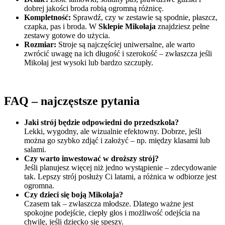
dobrej jakości broda robią ogromną różnicę.
Kompletność:
Sprawdź, czy w zestawie są spodnie, płaszcz,
czapka, pas i broda. W
Sklepie Mikołaja
znajdziesz pełne
zestawy gotowe do użycia.
Rozmiar:
Stroje są najczęściej uniwersalne, ale warto
zwrócić uwagę na ich długość i szerokość – zwłaszcza jeśli
Mikołaj jest wysoki lub bardzo szczupły.
FAQ – najczęstsze pytania
Jaki strój będzie odpowiedni do przedszkola?
Lekki, wygodny, ale wizualnie efektowny. Dobrze, jeśli
można go szybko zdjąć i założyć – np. między klasami lub
salami.
Czy warto inwestować w droższy strój?
Jeśli planujesz więcej niż jedno wystąpienie – zdecydowanie
tak. Lepszy strój posłuży Ci latami, a różnica w odbiorze jest
ogromna.
Czy dzieci się boją Mikołaja?
Czasem tak – zwłaszcza młodsze. Dlatego ważne jest
spokojne podejście, ciepły głos i możliwość odejścia na
chwilę, jeśli dziecko się speszy.