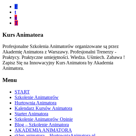
F
t
g
T
Kurs Animatora
Profesjonalne Szkolenia Animatorów organizowane są przez
Akademię Animatora z Warszawy. Profesjonalni Trenerzy -
Praktycy. Praktyczne umiejętności. Wiedza. Uśmiech. Zabawa !
Zapisz Się na Innowacyjny Kurs Animatora by Akademia
Animatora.
Menu
START
Szkolenie Animatorów
Hurtownia Animatora
Kalendarz Kursów Animatora
Starter Animatora
Szkolenie Animatorów Opinie
Blog – Szkolenie Animatora
AKADEMIA ANIMATORA
sklep animatora – HurtowniaAnimatora.pl