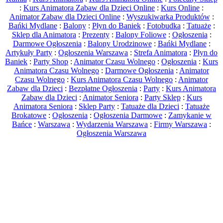
:
Kurs Animatora Zabaw dla Dzieci Online
:
Kurs Online
:
Animator Zabaw dla Dzieci Online
:
Wyszukiwarka Produktów
:
Bańki Mydlane
:
Balony
:
Płyn do Baniek
:
Fotobudka
:
Tatuaże
:
Sklep dla Animatora
:
Prezenty
:
Balony Foliowe
:
Ogłoszenia
:
Darmowe Ogłoszenia
:
Balony Urodzinowe
:
Bańki Mydlane
:
Artykuły Party
:
Ogłoszenia Warszawa
:
Strefa Animatora
:
Płyn do
Baniek
:
Party Shop
:
Animator Czasu Wolnego
:
Ogłoszenia
:
Kurs
Animatora Czasu Wolnego
:
Darmowe Ogłoszenia
:
Animator
Czasu Wolnego
:
Kurs Animatora Czasu Wolnego
:
Animator
Zabaw dla Dzieci
:
Bezpłatne Ogłoszenia
:
Party
:
Kurs Animatora
Zabaw dla Dzieci
:
Animator Seniora
:
Party Sklep
:
Kurs
Animatora Seniora
:
Sklep Party
:
Tatuaże dla Dzieci
:
Tatuaże
Brokatowe
:
Ogłoszenia
:
Ogłoszenia Darmowe
:
Zamykanie w
Bańce
:
Warszawa
:
Wydarzenia Warszawa
:
Firmy Warszawa
:
Ogłoszenia Warszawa