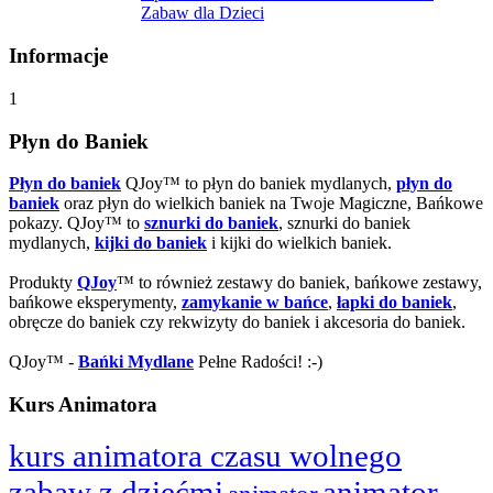
Zabaw dla Dzieci
Informacje
1
Płyn do Baniek
Płyn do baniek
QJoy™ to płyn do baniek mydlanych,
płyn do
baniek
oraz płyn do wielkich baniek na Twoje Magiczne, Bańkowe
pokazy. QJoy™ to
sznurki do baniek
, sznurki do baniek
mydlanych,
kijki do baniek
i kijki do wielkich baniek.
Produkty
QJoy
™ to również zestawy do baniek, bańkowe zestawy,
bańkowe eksperymenty,
zamykanie w bańce
,
łapki do baniek
,
obręcze do baniek czy rekwizyty do baniek i akcesoria do baniek.
QJoy™ -
Bańki Mydlane
Pełne Radości! :-)
Kurs Animatora
kurs animatora czasu wolnego
zabaw z dziećmi
animator