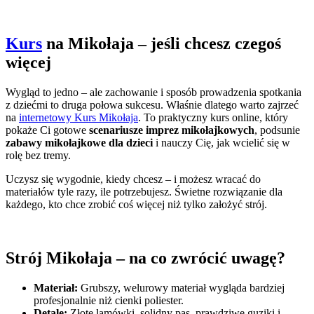
Kurs
na Mikołaja – jeśli chcesz czegoś
więcej
Wygląd to jedno – ale zachowanie i sposób prowadzenia spotkania
z dziećmi to druga połowa sukcesu. Właśnie dlatego warto zajrzeć
na
internetowy Kurs Mikołaja
. To praktyczny kurs online, który
pokaże Ci gotowe
scenariusze imprez mikołajkowych
, podsunie
zabawy mikołajkowe dla dzieci
i nauczy Cię, jak wcielić się w
rolę bez tremy.
Uczysz się wygodnie, kiedy chcesz – i możesz wracać do
materiałów tyle razy, ile potrzebujesz. Świetne rozwiązanie dla
każdego, kto chce zrobić coś więcej niż tylko założyć strój.
Strój Mikołaja – na co zwrócić uwagę?
Materiał:
Grubszy, welurowy materiał wygląda bardziej
profesjonalnie niż cienki poliester.
Detale:
Złote lamówki, solidny pas, prawdziwe guziki i