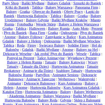
Party Shop
:
Bańki Mydlane
:
Balony Gdańsk
:
Sznurki do Baniek
:
Kijki do Baniek
:
Tablica
:
Balony Warszawa
:
Panorama Firm
:
Balony
:
Gratka
:
Obręcze do Baniek
:
Oferty Pracy
:
Łapki do
Baniek
:
Hurtownia Balonów
:
Tablica
:
Balony
:
Gratka
:
Balony
Urodzinowe
:
Balony Gdynia
:
Bańki Mydlane Kraków
:
Miasto
Rumia
:
Fotobudka
:
Wesele Sklep
:
Balony z Helem Warszawa
:
Gratka
:
Tablica
:
Halloween
:
Balony Rumia
:
Auto Moto
:
Prezent
:
Płyn do Baniek
:
Baza Firm
:
Gratka
:
Ogłoszenia
:
Płyn do Baniek
:
Anonse
:
Balony Foliowe
:
Zamykanie w Bańce
:
Kurs Animatora
Gdańsk
:
Balony z Helem
:
Ogłoszenia
:
Bańki Mydlane Wrocław
:
Tablica
:
Reda
:
Firmy
:
Świecące Balony
:
Solidne Firmy
:
Hel do
Balonów
:
Gdańsk
:
Bańki Mydlane
:
Anonse
:
Balony na Hel
:
Dekoracje Weselne
:
Jak zrobić Płyn do Baniek
:
Wesele
:
Tablica
:
Pomysł na Prezent
:
Tańce Animacyjne
:
Wyjątkowy Prezent
:
Balony z Helem Rumia
:
Tatuaże
:
Balony Katowice
:
Wzory
Tatuaży
:
Tatuaże dla Dzieci
:
Hurtownia Animatora
:
Tatuaże
Brokatowe
:
Animacje dla Dzieci
:
Szablony Tatuaży
:
Hurtownia
Balonów Rumia
:
PartyBox
:
Animator Seniora
:
Dekoracje
Balonowe
:
Animacje Taneczne
:
Wejherowo
:
Walentynki
:
Animator
:
Dekoracje Balonowe
:
Kurs Animatora
:
Balony z
Helem
:
Anonse
:
Hurtownia Balonów
:
Kurs Animatora Gdańsk
:
Katalog Firm
:
Hurtownia Animatora
:
Balony
:
Balony Wejherowo
:
Akademia Animatora
:
Balony Warszawa
:
Bańki Mydlane
:
Hurtownia Balonów
:
Balony Reda
:
Gdynia
:
Sklep z Balonami
Rumia
:
Kurs Animatora
:
Kurs Animatora Online
:
Polecany Sklep