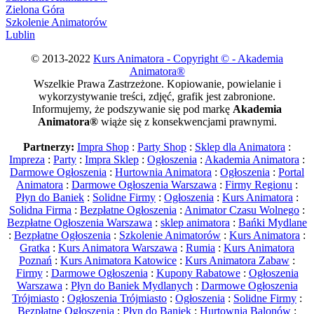
Zielona Góra
Szkolenie Animatorów
Lublin
© 2013-2022
Kurs Animatora - Copyright © - Akademia
Animatora®
Wszelkie Prawa Zastrzeżone. Kopiowanie, powielanie i
wykorzystywanie treści, zdjęć, grafik jest zabronione.
Informujemy, że podszywanie się pod markę
Akademia
Animatora®
wiąże się z konsekwencjami prawnymi.
Partnerzy:
Impra Shop
:
Party Shop
:
Sklep dla Animatora
:
Impreza
:
Party
:
Impra Sklep
:
Ogłoszenia
:
Akademia Animatora
:
Darmowe Ogłoszenia
:
Hurtownia Animatora
:
Ogłoszenia
:
Portal
Animatora
:
Darmowe Ogłoszenia Warszawa
:
Firmy Regionu
:
Płyn do Baniek
:
Solidne Firmy
:
Ogłoszenia
:
Kurs Animatora
:
Solidna Firma
:
Bezpłatne Ogłoszenia
:
Animator Czasu Wolnego
:
Bezpłatne Ogłoszenia Warszawa
:
sklep animatora
:
Bańki Mydlane
:
Bezpłatne Ogłoszenia
:
Szkolenie Animatorów
:
Kurs Animatora
:
Gratka
:
Kurs Animatora Warszawa
:
Rumia
:
Kurs Animatora
Poznań
:
Kurs Animatora Katowice
:
Kurs Animatora Zabaw
:
Firmy
:
Darmowe Ogłoszenia
:
Kupony Rabatowe
:
Ogłoszenia
Warszawa
:
Płyn do Baniek Mydlanych
:
Darmowe Ogłoszenia
Trójmiasto
:
Ogłoszenia Trójmiasto
:
Ogłoszenia
:
Solidne Firmy
:
Bezpłatne Ogłoszenia
:
Płyn do Baniek
:
Hurtownia Balonów
: