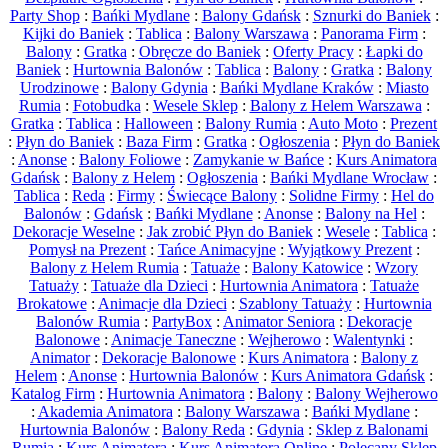
Party Shop
:
Bańki Mydlane
:
Balony Gdańsk
:
Sznurki do Baniek
:
Kijki do Baniek
:
Tablica
:
Balony Warszawa
:
Panorama Firm
:
Balony
:
Gratka
:
Obręcze do Baniek
:
Oferty Pracy
:
Łapki do
Baniek
:
Hurtownia Balonów
:
Tablica
:
Balony
:
Gratka
:
Balony
Urodzinowe
:
Balony Gdynia
:
Bańki Mydlane Kraków
:
Miasto
Rumia
:
Fotobudka
:
Wesele Sklep
:
Balony z Helem Warszawa
:
Gratka
:
Tablica
:
Halloween
:
Balony Rumia
:
Auto Moto
:
Prezent
:
Płyn do Baniek
:
Baza Firm
:
Gratka
:
Ogłoszenia
:
Płyn do Baniek
:
Anonse
:
Balony Foliowe
:
Zamykanie w Bańce
:
Kurs Animatora
Gdańsk
:
Balony z Helem
:
Ogłoszenia
:
Bańki Mydlane Wrocław
:
Tablica
:
Reda
:
Firmy
:
Świecące Balony
:
Solidne Firmy
:
Hel do
Balonów
:
Gdańsk
:
Bańki Mydlane
:
Anonse
:
Balony na Hel
:
Dekoracje Weselne
:
Jak zrobić Płyn do Baniek
:
Wesele
:
Tablica
:
Pomysł na Prezent
:
Tańce Animacyjne
:
Wyjątkowy Prezent
:
Balony z Helem Rumia
:
Tatuaże
:
Balony Katowice
:
Wzory
Tatuaży
:
Tatuaże dla Dzieci
:
Hurtownia Animatora
:
Tatuaże
Brokatowe
:
Animacje dla Dzieci
:
Szablony Tatuaży
:
Hurtownia
Balonów Rumia
:
PartyBox
:
Animator Seniora
:
Dekoracje
Balonowe
:
Animacje Taneczne
:
Wejherowo
:
Walentynki
:
Animator
:
Dekoracje Balonowe
:
Kurs Animatora
:
Balony z
Helem
:
Anonse
:
Hurtownia Balonów
:
Kurs Animatora Gdańsk
:
Katalog Firm
:
Hurtownia Animatora
:
Balony
:
Balony Wejherowo
:
Akademia Animatora
:
Balony Warszawa
:
Bańki Mydlane
:
Hurtownia Balonów
:
Balony Reda
:
Gdynia
:
Sklep z Balonami
Rumia
:
Kurs Animatora
:
Kurs Animatora Online
:
Polecany Sklep