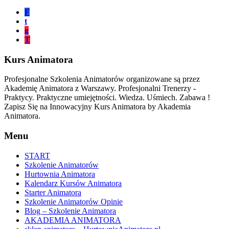
F
t
g
T
Kurs Animatora
Profesjonalne Szkolenia Animatorów organizowane są przez
Akademię Animatora z Warszawy. Profesjonalni Trenerzy -
Praktycy. Praktyczne umiejętności. Wiedza. Uśmiech. Zabawa !
Zapisz Się na Innowacyjny Kurs Animatora by Akademia
Animatora.
Menu
START
Szkolenie Animatorów
Hurtownia Animatora
Kalendarz Kursów Animatora
Starter Animatora
Szkolenie Animatorów Opinie
Blog – Szkolenie Animatora
AKADEMIA ANIMATORA