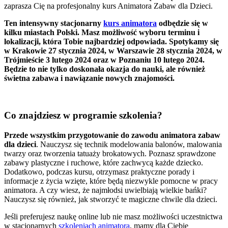
zaprasza Cię na profesjonalny kurs Animatora Zabaw dla Dzieci.
Ten intensywny stacjonarny
kurs animatora
odbędzie się w
kilku miastach Polski. Masz możliwość wyboru terminu i
lokalizacji, która Tobie najbardziej odpowiada. Spotykamy się
w Krakowie 27 stycznia 2024, w Warszawie 28 stycznia 2024, w
Trójmieście 3 lutego 2024 oraz w Poznaniu 10 lutego 2024.
Będzie to nie tylko doskonała okazja do nauki, ale również
świetna zabawa i nawiązanie nowych znajomości.
Co znajdziesz w programie szkolenia?
Przede wszystkim przygotowanie do zawodu animatora zabaw
dla dzieci
. Nauczysz się technik modelowania balonów, malowania
twarzy oraz tworzenia tatuaży brokatowych. Poznasz sprawdzone
zabawy plastyczne i ruchowe, które zachwycą każde dziecko.
Dodatkowo, podczas kursu, otrzymasz praktyczne porady i
informacje z życia wzięte, które będą niezwykle pomocne w pracy
animatora. A czy wiesz, że najmłodsi uwielbiają wielkie bańki?
Nauczysz się również, jak stworzyć te magiczne chwile dla dzieci.
Jeśli preferujesz naukę online lub nie masz możliwości uczestnictwa
w stacjonarnych
szkoleniach animatora
, mamy dla Ciebie