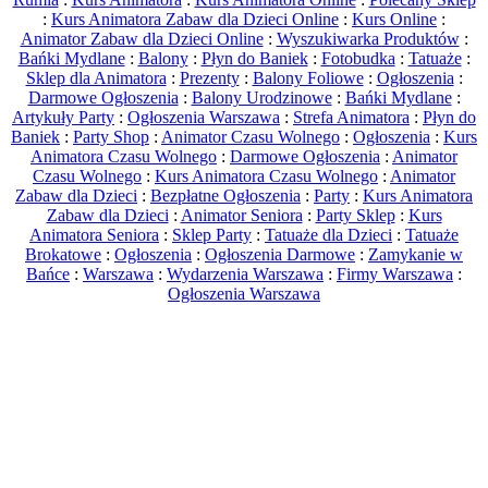
:
Kurs Animatora Zabaw dla Dzieci Online
:
Kurs Online
:
Animator Zabaw dla Dzieci Online
:
Wyszukiwarka Produktów
:
Bańki Mydlane
:
Balony
:
Płyn do Baniek
:
Fotobudka
:
Tatuaże
:
Sklep dla Animatora
:
Prezenty
:
Balony Foliowe
:
Ogłoszenia
:
Darmowe Ogłoszenia
:
Balony Urodzinowe
:
Bańki Mydlane
:
Artykuły Party
:
Ogłoszenia Warszawa
:
Strefa Animatora
:
Płyn do
Baniek
:
Party Shop
:
Animator Czasu Wolnego
:
Ogłoszenia
:
Kurs
Animatora Czasu Wolnego
:
Darmowe Ogłoszenia
:
Animator
Czasu Wolnego
:
Kurs Animatora Czasu Wolnego
:
Animator
Zabaw dla Dzieci
:
Bezpłatne Ogłoszenia
:
Party
:
Kurs Animatora
Zabaw dla Dzieci
:
Animator Seniora
:
Party Sklep
:
Kurs
Animatora Seniora
:
Sklep Party
:
Tatuaże dla Dzieci
:
Tatuaże
Brokatowe
:
Ogłoszenia
:
Ogłoszenia Darmowe
:
Zamykanie w
Bańce
:
Warszawa
:
Wydarzenia Warszawa
:
Firmy Warszawa
:
Ogłoszenia Warszawa