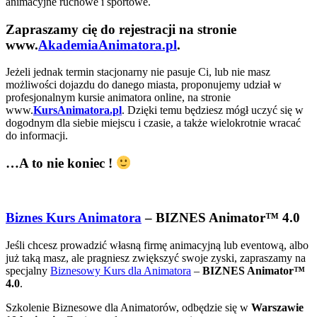
animacyjne ruchowe i sportowe.
Zapraszamy cię do rejestracji na stronie
www.
AkademiaAnimatora.pl
.
Jeżeli jednak termin stacjonarny nie pasuje Ci, lub nie masz
możliwości dojazdu do danego miasta, proponujemy udział w
profesjonalnym kursie animatora online, na stronie
www.
KursAnimatora.pl
. Dzięki temu będziesz mógł uczyć się w
dogodnym dla siebie miejscu i czasie, a także wielokrotnie wracać
do informacji.
…A to nie koniec !
Biznes Kurs Animatora
– BIZNES Animator™ 4.0
Jeśli chcesz prowadzić własną firmę animacyjną lub eventową, albo
już taką masz, ale pragniesz zwiększyć swoje zyski, zapraszamy na
specjalny
Biznesowy Kurs dla Animatora
–
BIZNES Animator™
4.0
.
Szkolenie Biznesowe dla Animatorów, odbędzie się w
Warszawie