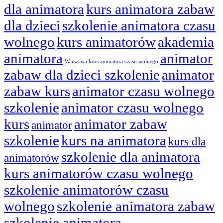
dla animatora
kurs animatora zabaw
dla dzieci
szkolenie animatora czasu
wolnego
kurs animatorów
akademia
animatora
animator
Warszawa kurs animatora czasu wolnego
zabaw dla dzieci szkolenie
animator
zabaw kurs
animator czasu wolnego
szkolenie
animator czasu wolnego
kurs
animator zabaw
animator
szkolenie
kurs na animatora
kurs dla
szkolenie dla animatora
animatorów
kurs animatorów czasu wolnego
szkolenie animatorów czasu
wolnego
szkolenie animatora zabaw
szkolenie animatora