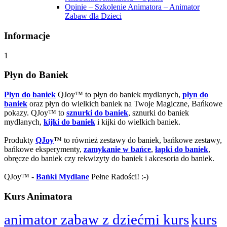
Opinie – Szkolenie Animatora – Animator
Zabaw dla Dzieci
Informacje
1
Płyn do Baniek
Płyn do baniek
QJoy™ to płyn do baniek mydlanych,
płyn do
baniek
oraz płyn do wielkich baniek na Twoje Magiczne, Bańkowe
pokazy. QJoy™ to
sznurki do baniek
, sznurki do baniek
mydlanych,
kijki do baniek
i kijki do wielkich baniek.
Produkty
QJoy
™ to również zestawy do baniek, bańkowe zestawy,
bańkowe eksperymenty,
zamykanie w bańce
,
łapki do baniek
,
obręcze do baniek czy rekwizyty do baniek i akcesoria do baniek.
QJoy™ -
Bańki Mydlane
Pełne Radości! :-)
Kurs Animatora
animator zabaw z dziećmi kurs
kurs