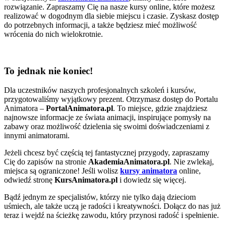
rozwiązanie. Zapraszamy Cię na nasze kursy online, które możesz
realizować w dogodnym dla siebie miejscu i czasie. Zyskasz dostęp
do potrzebnych informacji, a także będziesz mieć możliwość
wrócenia do nich wielokrotnie.
To jednak nie koniec!
Dla uczestników naszych profesjonalnych szkoleń i kursów,
przygotowaliśmy wyjątkowy prezent. Otrzymasz dostęp do Portalu
Animatora –
PortalAnimatora.pl
. To miejsce, gdzie znajdziesz
najnowsze informacje ze świata animacji, inspirujące pomysły na
zabawy oraz możliwość dzielenia się swoimi doświadczeniami z
innymi animatorami.
Jeżeli chcesz być częścią tej fantastycznej przygody, zapraszamy
Cię do zapisów na stronie
AkademiaAnimatora.pl
. Nie zwlekaj,
miejsca są ograniczone! Jeśli wolisz
kursy animatora
online,
odwiedź stronę
KursAnimatora.pl
i dowiedz się więcej.
Bądź jednym ze specjalistów, którzy nie tylko dają dzieciom
uśmiech, ale także uczą je radości i kreatywności. Dołącz do nas już
teraz i wejdź na ścieżkę zawodu, który przynosi radość i spełnienie.