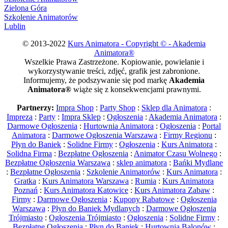
Zielona Góra
Szkolenie Animatorów
Lublin
© 2013-2022
Kurs Animatora - Copyright © - Akademia
Animatora®
Wszelkie Prawa Zastrzeżone. Kopiowanie, powielanie i
wykorzystywanie treści, zdjęć, grafik jest zabronione.
Informujemy, że podszywanie się pod markę
Akademia
Animatora®
wiąże się z konsekwencjami prawnymi.
Partnerzy:
Impra Shop
:
Party Shop
:
Sklep dla Animatora
:
Impreza
:
Party
:
Impra Sklep
:
Ogłoszenia
:
Akademia Animatora
:
Darmowe Ogłoszenia
:
Hurtownia Animatora
:
Ogłoszenia
:
Portal
Animatora
:
Darmowe Ogłoszenia Warszawa
:
Firmy Regionu
:
Płyn do Baniek
:
Solidne Firmy
:
Ogłoszenia
:
Kurs Animatora
:
Solidna Firma
:
Bezpłatne Ogłoszenia
:
Animator Czasu Wolnego
:
Bezpłatne Ogłoszenia Warszawa
:
sklep animatora
:
Bańki Mydlane
:
Bezpłatne Ogłoszenia
:
Szkolenie Animatorów
:
Kurs Animatora
:
Gratka
:
Kurs Animatora Warszawa
:
Rumia
:
Kurs Animatora
Poznań
:
Kurs Animatora Katowice
:
Kurs Animatora Zabaw
:
Firmy
:
Darmowe Ogłoszenia
:
Kupony Rabatowe
:
Ogłoszenia
Warszawa
:
Płyn do Baniek Mydlanych
:
Darmowe Ogłoszenia
Trójmiasto
:
Ogłoszenia Trójmiasto
:
Ogłoszenia
:
Solidne Firmy
:
Bezpłatne Ogłoszenia
:
Płyn do Baniek
:
Hurtownia Balonów
: