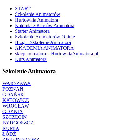
START
Szkolenie Animatorów
Hurtownia Animatora
Kalendarz Kursów Animatora
Starter Animatora
Szkolenie Animatorów Opinie
Blog – Szkolenie Animatora
AKADEMIA ANIMATORA
sklep animatora – HurtowniaAnimatora.pl
Kurs Animatora
Szkolenie Animatora
WARSZAWA
POZNAŃ
GDAŃSK
KATOWICE
WROCŁAW
GDYNIA
SZCZECIN
BYDGOSZCZ
RUMIA
ŁÓDŹ
ZIELONA GÓRA