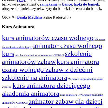
bańkowe eksperymenty,
zamykanie w bańce
,
łapki do baniek
,
obręcze do baniek czy rekwizyty do baniek i akcesoria do baniek.
QJoy™ -
Bańki Mydlane
Pełne Radości! :-)
Kurs Animatora
kurs animatorów czasu wolnego
Warszawa
animator czasu wolnego
kurs animatora dziecięcego
kurs
szkolenie
warszawa
szkolenie animatora w Warszawa
animatorów zabaw
kurs animatora
czasu wolnego zabaw z dziećmi
szkolenie na animatora
Warszawa kurs animatora czasu
kurs animatora dziecięcego
wolnego
akademia animatora
szkolenie
kurs animatora w Warszawa
animator zabaw dla dzieci
animatorów warszawa