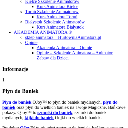
Kielce Szkolenie Animatorów
Kurs Animatora Kielce
Toruń Szkolenie Animatorów
Kurs Animatora Toruń
Białystok Szkolenie Animatorów
Kurs Animatora Białystok
AKADEMIA ANIMATORA ®
sklep animatora – HurtowniaAnimatora.pl
Opinie
Akademia Animatora – Opinie
Opinie – Szkolenie Animatora – Animator
Zabaw dla Dzieci
Informacje
1
Płyn do Baniek
Płyn do baniek
QJoy™ to płyn do baniek mydlanych,
płyn do
baniek
oraz płyn do wielkich baniek na Twoje Magiczne, Bańkowe
pokazy. QJoy™ to
sznurki do baniek
, sznurki do baniek
mydlanych,
kijki do baniek
i kijki do wielkich baniek.
Produkty
QJoy
™ to również zestawy do baniek, bańkowe zestawy,