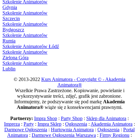
Szkolenie Animatorów
Gdynia
Szkolenie Animatorów
Szczecin
Szkolenie Animatorów
Bydgoszcz
Szkolenie Animatorów
Rumia
Szkolenie Animatorów Łódź
Szkolenie Animatorów
Zielona Góra
Szkolenie Animatorów
Lublin
© 2013-2022
Kurs Animatora - Copyright © - Akademia
Animatora®
Wszelkie Prawa Zastrzeżone. Kopiowanie, powielanie i
wykorzystywanie treści, zdjęć, grafik jest zabronione.
Informujemy, że podszywanie się pod markę
Akademia
Animatora®
wiąże się z konsekwencjami prawnymi.
Partnerzy:
Impra Shop
:
Party Shop
:
Sklep dla Animatora
:
Impreza
:
Party
:
Impra Sklep
:
Ogłoszenia
:
Akademia Animatora
:
Darmowe Ogłoszenia
:
Hurtownia Animatora
:
Ogłoszenia
:
Portal
Animatora
:
Darmowe Ogłoszenia Warszawa
:
Firmy Regionu
: