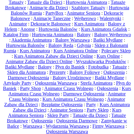
Tatuaży
:
Tatuaże dla Dzieci
:
Hurtownia Animatora
:
Tatuaże
Brokatowe
:
Animacje dla Dzieci
:
Szablony Tatuaży
:
Hurtownia
Balonów Rumia
:
PartyBox
:
Animator Seniora
:
Dekoracje
Balonowe
:
Animacje Taneczne
:
Wejherowo
:
Walentynki
:
Animator
:
Dekoracje Balonowe
:
Kurs Animatora
:
Balony z
Helem
:
Anonse
:
Hurtownia Balonów
:
Kurs Animatora Gdańsk
:
Katalog Firm
:
Hurtownia Animatora
:
Balony
:
Balony Wejherowo
:
Akademia Animatora
:
Balony Warszawa
:
Bańki Mydlane
:
Hurtownia Balonów
:
Balony Reda
:
Gdynia
:
Sklep z Balonami
Rumia
:
Kurs Animatora
:
Kurs Animatora Online
:
Polecany Sklep
:
Kurs Animatora Zabaw dla Dzieci Online
:
Kurs Online
:
Animator Zabaw dla Dzieci Online
:
Wyszukiwarka Produktów
:
Bańki Mydlane
:
Balony
:
Płyn do Baniek
:
Fotobudka
:
Tatuaże
:
Sklep dla Animatora
:
Prezenty
:
Balony Foliowe
:
Ogłoszenia
:
Darmowe Ogłoszenia
:
Balony Urodzinowe
:
Bańki Mydlane
:
Artykuły Party
:
Ogłoszenia Warszawa
:
Strefa Animatora
:
Płyn do
Baniek
:
Party Shop
:
Animator Czasu Wolnego
:
Ogłoszenia
:
Kurs
Animatora Czasu Wolnego
:
Darmowe Ogłoszenia
:
Animator
Czasu Wolnego
:
Kurs Animatora Czasu Wolnego
:
Animator
Zabaw dla Dzieci
:
Bezpłatne Ogłoszenia
:
Party
:
Kurs Animatora
Zabaw dla Dzieci
:
Animator Seniora
:
Party Sklep
:
Kurs
Animatora Seniora
:
Sklep Party
:
Tatuaże dla Dzieci
:
Tatuaże
Brokatowe
:
Ogłoszenia
:
Ogłoszenia Darmowe
:
Zamykanie w
Bańce
:
Warszawa
:
Wydarzenia Warszawa
:
Firmy Warszawa
:
Ogłoszenia Warszawa