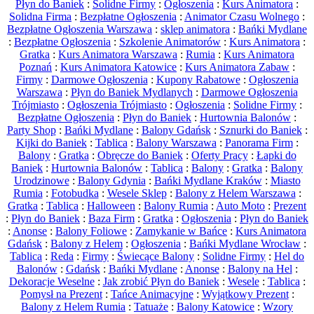
Płyn do Baniek
:
Solidne Firmy
:
Ogłoszenia
:
Kurs Animatora
:
Solidna Firma
:
Bezpłatne Ogłoszenia
:
Animator Czasu Wolnego
:
Bezpłatne Ogłoszenia Warszawa
:
sklep animatora
:
Bańki Mydlane
:
Bezpłatne Ogłoszenia
:
Szkolenie Animatorów
:
Kurs Animatora
:
Gratka
:
Kurs Animatora Warszawa
:
Rumia
:
Kurs Animatora
Poznań
:
Kurs Animatora Katowice
:
Kurs Animatora Zabaw
:
Firmy
:
Darmowe Ogłoszenia
:
Kupony Rabatowe
:
Ogłoszenia
Warszawa
:
Płyn do Baniek Mydlanych
:
Darmowe Ogłoszenia
Trójmiasto
:
Ogłoszenia Trójmiasto
:
Ogłoszenia
:
Solidne Firmy
:
Bezpłatne Ogłoszenia
:
Płyn do Baniek
:
Hurtownia Balonów
:
Party Shop
:
Bańki Mydlane
:
Balony Gdańsk
:
Sznurki do Baniek
:
Kijki do Baniek
:
Tablica
:
Balony Warszawa
:
Panorama Firm
:
Balony
:
Gratka
:
Obręcze do Baniek
:
Oferty Pracy
:
Łapki do
Baniek
:
Hurtownia Balonów
:
Tablica
:
Balony
:
Gratka
:
Balony
Urodzinowe
:
Balony Gdynia
:
Bańki Mydlane Kraków
:
Miasto
Rumia
:
Fotobudka
:
Wesele Sklep
:
Balony z Helem Warszawa
:
Gratka
:
Tablica
:
Halloween
:
Balony Rumia
:
Auto Moto
:
Prezent
:
Płyn do Baniek
:
Baza Firm
:
Gratka
:
Ogłoszenia
:
Płyn do Baniek
:
Anonse
:
Balony Foliowe
:
Zamykanie w Bańce
:
Kurs Animatora
Gdańsk
:
Balony z Helem
:
Ogłoszenia
:
Bańki Mydlane Wrocław
:
Tablica
:
Reda
:
Firmy
:
Świecące Balony
:
Solidne Firmy
:
Hel do
Balonów
:
Gdańsk
:
Bańki Mydlane
:
Anonse
:
Balony na Hel
:
Dekoracje Weselne
:
Jak zrobić Płyn do Baniek
:
Wesele
:
Tablica
:
Pomysł na Prezent
:
Tańce Animacyjne
:
Wyjątkowy Prezent
:
Balony z Helem Rumia
:
Tatuaże
:
Balony Katowice
:
Wzory