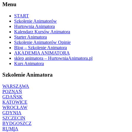
Menu
START
Szkolenie Animatorów
Hurtownia Animatora
Kalendarz Kursów Animatora
Starter Animatora
Szkolenie Animatorów Opinie
Blog – Szkolenie Animatora
AKADEMIA ANIMATORA
sklep animatora – HurtowniaAnimatora.pl
Kurs Animatora
Szkolenie Animatora
WARSZAWA
POZNAŃ
GDAŃSK
KATOWICE
WROCŁAW
GDYNIA
SZCZECIN
BYDGOSZCZ
RUMIA