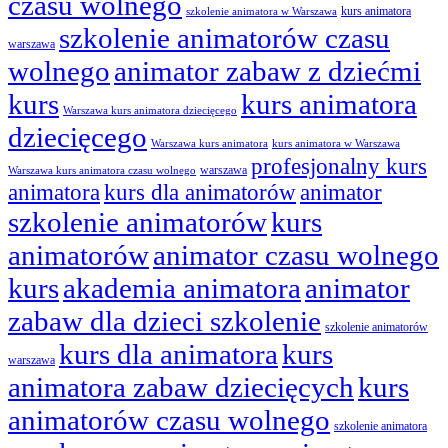
czasu wolnego
kurs animatora
szkolenie animatora w Warszawa
szkolenie animatorów czasu
warszawa
wolnego
animator zabaw z dziećmi
kurs
kurs animatora
Warszawa kurs animatora dziecięcego
dziecięcego
Warszawa kurs animatora
kurs animatora w Warszawa
profesjonalny kurs
warszawa
Warszawa kurs animatora czasu wolnego
animatora
kurs dla animatorów
animator
szkolenie animatorów
kurs
animatorów
animator czasu wolnego
kurs
akademia animatora
animator
zabaw dla dzieci szkolenie
szkolenie animatorów
kurs dla animatora
kurs
warszawa
animatora zabaw dziecięcych
kurs
animatorów czasu wolnego
szkolenie animatora