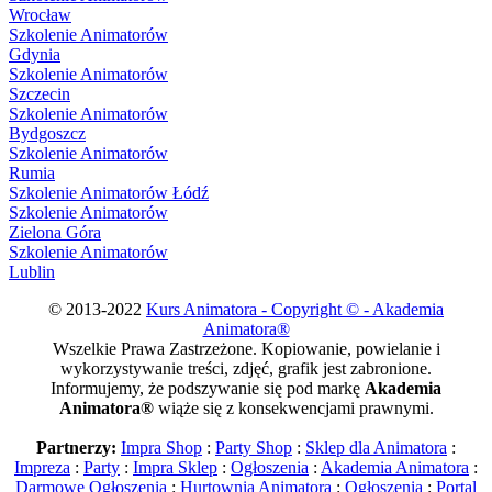
Wrocław
Szkolenie Animatorów
Gdynia
Szkolenie Animatorów
Szczecin
Szkolenie Animatorów
Bydgoszcz
Szkolenie Animatorów
Rumia
Szkolenie Animatorów Łódź
Szkolenie Animatorów
Zielona Góra
Szkolenie Animatorów
Lublin
© 2013-2022
Kurs Animatora - Copyright © - Akademia
Animatora®
Wszelkie Prawa Zastrzeżone. Kopiowanie, powielanie i
wykorzystywanie treści, zdjęć, grafik jest zabronione.
Informujemy, że podszywanie się pod markę
Akademia
Animatora®
wiąże się z konsekwencjami prawnymi.
Partnerzy:
Impra Shop
:
Party Shop
:
Sklep dla Animatora
:
Impreza
:
Party
:
Impra Sklep
:
Ogłoszenia
:
Akademia Animatora
:
Darmowe Ogłoszenia
:
Hurtownia Animatora
:
Ogłoszenia
:
Portal