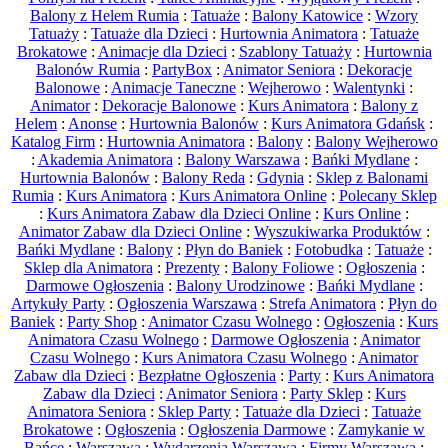
Balony z Helem Rumia
:
Tatuaże
:
Balony Katowice
:
Wzory
Tatuaży
:
Tatuaże dla Dzieci
:
Hurtownia Animatora
:
Tatuaże
Brokatowe
:
Animacje dla Dzieci
:
Szablony Tatuaży
:
Hurtownia
Balonów Rumia
:
PartyBox
:
Animator Seniora
:
Dekoracje
Balonowe
:
Animacje Taneczne
:
Wejherowo
:
Walentynki
:
Animator
:
Dekoracje Balonowe
:
Kurs Animatora
:
Balony z
Helem
:
Anonse
:
Hurtownia Balonów
:
Kurs Animatora Gdańsk
:
Katalog Firm
:
Hurtownia Animatora
:
Balony
:
Balony Wejherowo
:
Akademia Animatora
:
Balony Warszawa
:
Bańki Mydlane
:
Hurtownia Balonów
:
Balony Reda
:
Gdynia
:
Sklep z Balonami
Rumia
:
Kurs Animatora
:
Kurs Animatora Online
:
Polecany Sklep
:
Kurs Animatora Zabaw dla Dzieci Online
:
Kurs Online
:
Animator Zabaw dla Dzieci Online
:
Wyszukiwarka Produktów
:
Bańki Mydlane
:
Balony
:
Płyn do Baniek
:
Fotobudka
:
Tatuaże
:
Sklep dla Animatora
:
Prezenty
:
Balony Foliowe
:
Ogłoszenia
:
Darmowe Ogłoszenia
:
Balony Urodzinowe
:
Bańki Mydlane
:
Artykuły Party
:
Ogłoszenia Warszawa
:
Strefa Animatora
:
Płyn do
Baniek
:
Party Shop
:
Animator Czasu Wolnego
:
Ogłoszenia
:
Kurs
Animatora Czasu Wolnego
:
Darmowe Ogłoszenia
:
Animator
Czasu Wolnego
:
Kurs Animatora Czasu Wolnego
:
Animator
Zabaw dla Dzieci
:
Bezpłatne Ogłoszenia
:
Party
:
Kurs Animatora
Zabaw dla Dzieci
:
Animator Seniora
:
Party Sklep
:
Kurs
Animatora Seniora
:
Sklep Party
:
Tatuaże dla Dzieci
:
Tatuaże
Brokatowe
:
Ogłoszenia
:
Ogłoszenia Darmowe
:
Zamykanie w
Bańce
:
Warszawa
:
Wydarzenia Warszawa
:
Firmy Warszawa
: