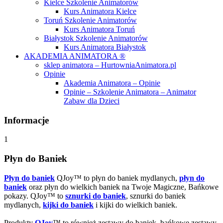
Kielce Szkolenie Animatorów
Kurs Animatora Kielce
Toruń Szkolenie Animatorów
Kurs Animatora Toruń
Białystok Szkolenie Animatorów
Kurs Animatora Białystok
AKADEMIA ANIMATORA ®
sklep animatora – HurtowniaAnimatora.pl
Opinie
Akademia Animatora – Opinie
Opinie – Szkolenie Animatora – Animator
Zabaw dla Dzieci
Informacje
1
Płyn do Baniek
Płyn do baniek
QJoy™ to płyn do baniek mydlanych,
płyn do
baniek
oraz płyn do wielkich baniek na Twoje Magiczne, Bańkowe
pokazy. QJoy™ to
sznurki do baniek
, sznurki do baniek
mydlanych,
kijki do baniek
i kijki do wielkich baniek.
Produkty
QJoy
™ to również zestawy do baniek, bańkowe zestawy,