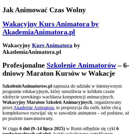
Jak Animować Czas Wolny
Wakacyjny Kurs Animatora by
AkademiaAnimatora.pl
Wakacyjny
Kurs Animatora
by
AkademiaAnimatora.pl
Profesjonalne
Szkolenie Animatorów
– 6-
dniowy Maraton Kursów w Wakacje
SzkolenieAnimatorow.pl
zaprasza do udziału w intensywnym
programie edukacyjnym, który umożliwia w krótkim czasie
zdobycie szerokiego wachlarza kompetencji animacyjnych.
Wakacyjny Maraton Szkoleń Animacyjnych
, organizowany
przez
Akademię Animatora
, to propozycja dla osób, które chcą
kompleksowo rozwijać się w zawodzie animatora – od podstaw, aż
po poziom zaawansowany.
W ciągu
6 dni (9–14 lipca 2025)
w Rumi odbędzie się cykl
6
profesjonalnych szkoleń
, każde zakończone certyfikatem.