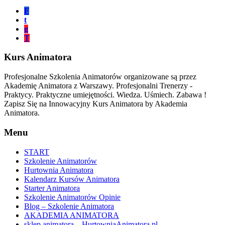
F
t
g
T
Kurs Animatora
Profesjonalne Szkolenia Animatorów organizowane są przez
Akademię Animatora z Warszawy. Profesjonalni Trenerzy -
Praktycy. Praktyczne umiejętności. Wiedza. Uśmiech. Zabawa !
Zapisz Się na Innowacyjny Kurs Animatora by Akademia
Animatora.
Menu
START
Szkolenie Animatorów
Hurtownia Animatora
Kalendarz Kursów Animatora
Starter Animatora
Szkolenie Animatorów Opinie
Blog – Szkolenie Animatora
AKADEMIA ANIMATORA
sklep animatora – HurtowniaAnimatora.pl