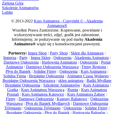
Zielona Góra
Szkolenie Animatorów
Lublin
© 2013-2022
Kurs Animatora - Copyright © - Akademia
Animatora®
Wszelkie Prawa Zastrzeżone. Kopiowanie, powielanie i
wykorzystywanie treści, zdjęć, grafik jest zabronione.
Informujemy, że podszywanie się pod markę
Akademia
Animatora®
wiąże się z konsekwencjami prawnymi.
Partnerzy:
Impra Shop
:
Party Shop
:
Sklep dla Animatora
:
Impreza
:
Party
:
Impra Sklep
:
Ogłoszenia
:
Akademia Animatora
:
Darmowe Ogłoszenia
:
Hurtownia Animatora
:
Ogłoszenia
:
Portal
Animatora
:
Darmowe Ogłoszenia Warszawa
:
Firmy Regionu
:
Płyn do Baniek
:
Solidne Firmy
:
Ogłoszenia
:
Kurs Animatora
:
Solidna Firma
:
Bezpłatne Ogłoszenia
:
Animator Czasu Wolnego
:
Bezpłatne Ogłoszenia Warszawa
:
sklep animatora
:
Bańki Mydlane
:
Bezpłatne Ogłoszenia
:
Szkolenie Animatorów
:
Kurs Animatora
:
Gratka
:
Kurs Animatora Warszawa
:
Rumia
:
Kurs Animatora
Poznań
:
Kurs Animatora Katowice
:
Kurs Animatora Zabaw
:
Firmy
:
Darmowe Ogłoszenia
:
Kupony Rabatowe
:
Ogłoszenia
Warszawa
:
Płyn do Baniek Mydlanych
:
Darmowe Ogłoszenia
Trójmiasto
:
Ogłoszenia Trójmiasto
:
Ogłoszenia
:
Solidne Firmy
:
Bezpłatne Ogłoszenia
:
Płyn do Baniek
:
Hurtownia Balonów
: