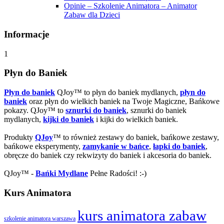
Opinie – Szkolenie Animatora – Animator
Zabaw dla Dzieci
Informacje
1
Płyn do Baniek
Płyn do baniek
QJoy™ to płyn do baniek mydlanych,
płyn do
baniek
oraz płyn do wielkich baniek na Twoje Magiczne, Bańkowe
pokazy. QJoy™ to
sznurki do baniek
, sznurki do baniek
mydlanych,
kijki do baniek
i kijki do wielkich baniek.
Produkty
QJoy
™ to również zestawy do baniek, bańkowe zestawy,
bańkowe eksperymenty,
zamykanie w bańce
,
łapki do baniek
,
obręcze do baniek czy rekwizyty do baniek i akcesoria do baniek.
QJoy™ -
Bańki Mydlane
Pełne Radości! :-)
Kurs Animatora
kurs animatora zabaw
szkolenie animatora warszawa