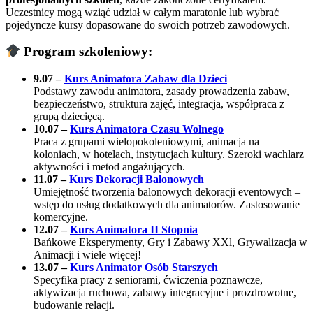
Uczestnicy mogą wziąć udział w całym maratonie lub wybrać
pojedyncze kursy dopasowane do swoich potrzeb zawodowych.
Program szkoleniowy:
9.07 –
Kurs Animatora Zabaw dla Dzieci
Podstawy zawodu animatora, zasady prowadzenia zabaw,
bezpieczeństwo, struktura zajęć, integracja, współpraca z
grupą dziecięcą.
10.07 –
Kurs Animatora Czasu Wolnego
Praca z grupami wielopokoleniowymi, animacja na
koloniach, w hotelach, instytucjach kultury. Szeroki wachlarz
aktywności i metod angażujących.
11.07 –
Kurs Dekoracji Balonowych
Umiejętność tworzenia balonowych dekoracji eventowych –
wstęp do usług dodatkowych dla animatorów. Zastosowanie
komercyjne.
12.07 –
Kurs Animatora II Stopnia
Bańkowe Eksperymenty, Gry i Zabawy XXl, Grywalizacja w
Animacji i wiele więcej!
13.07 –
Kurs Animator Osób Starszych
Specyfika pracy z seniorami, ćwiczenia poznawcze,
aktywizacja ruchowa, zabawy integracyjne i prozdrowotne,
budowanie relacji.