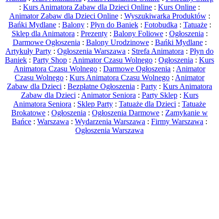
:
Kurs Animatora Zabaw dla Dzieci Online
:
Kurs Online
:
Animator Zabaw dla Dzieci Online
:
Wyszukiwarka Produktów
:
Bańki Mydlane
:
Balony
:
Płyn do Baniek
:
Fotobudka
:
Tatuaże
:
Sklep dla Animatora
:
Prezenty
:
Balony Foliowe
:
Ogłoszenia
:
Darmowe Ogłoszenia
:
Balony Urodzinowe
:
Bańki Mydlane
:
Artykuły Party
:
Ogłoszenia Warszawa
:
Strefa Animatora
:
Płyn do
Baniek
:
Party Shop
:
Animator Czasu Wolnego
:
Ogłoszenia
:
Kurs
Animatora Czasu Wolnego
:
Darmowe Ogłoszenia
:
Animator
Czasu Wolnego
:
Kurs Animatora Czasu Wolnego
:
Animator
Zabaw dla Dzieci
:
Bezpłatne Ogłoszenia
:
Party
:
Kurs Animatora
Zabaw dla Dzieci
:
Animator Seniora
:
Party Sklep
:
Kurs
Animatora Seniora
:
Sklep Party
:
Tatuaże dla Dzieci
:
Tatuaże
Brokatowe
:
Ogłoszenia
:
Ogłoszenia Darmowe
:
Zamykanie w
Bańce
:
Warszawa
:
Wydarzenia Warszawa
:
Firmy Warszawa
:
Ogłoszenia Warszawa