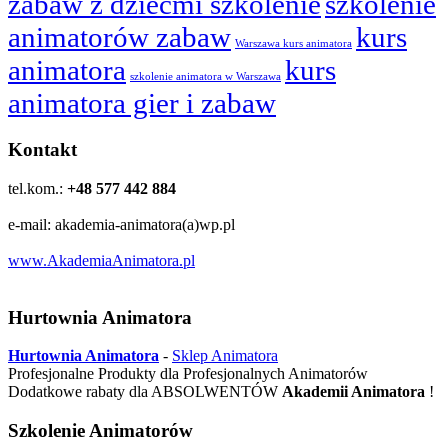
zabaw z dziećmi szkolenie
szkolenie
animatorów zabaw
kurs
Warszawa kurs animatora
animatora
kurs
szkolenie animatora w Warszawa
animatora gier i zabaw
Kontakt
tel.kom.:
+48 577 442 884
e-mail: akademia-animatora(a)wp.pl
www.AkademiaAnimatora.pl
Hurtownia Animatora
Hurtownia Animatora
-
Sklep Animatora
Profesjonalne Produkty dla Profesjonalnych Animatorów
Dodatkowe rabaty dla ABSOLWENTÓW
Akademii Animatora
!
Szkolenie Animatorów