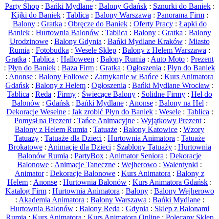
Party Shop
:
Bańki Mydlane
:
Balony Gdańsk
:
Sznurki do Baniek
:
Kijki do Baniek
:
Tablica
:
Balony Warszawa
:
Panorama Firm
:
Balony
:
Gratka
:
Obręcze do Baniek
:
Oferty Pracy
:
Łapki do
Baniek
:
Hurtownia Balonów
:
Tablica
:
Balony
:
Gratka
:
Balony
Urodzinowe
:
Balony Gdynia
:
Bańki Mydlane Kraków
:
Miasto
Rumia
:
Fotobudka
:
Wesele Sklep
:
Balony z Helem Warszawa
:
Gratka
:
Tablica
:
Halloween
:
Balony Rumia
:
Auto Moto
:
Prezent
:
Płyn do Baniek
:
Baza Firm
:
Gratka
:
Ogłoszenia
:
Płyn do Baniek
:
Anonse
:
Balony Foliowe
:
Zamykanie w Bańce
:
Kurs Animatora
Gdańsk
:
Balony z Helem
:
Ogłoszenia
:
Bańki Mydlane Wrocław
:
Tablica
:
Reda
:
Firmy
:
Świecące Balony
:
Solidne Firmy
:
Hel do
Balonów
:
Gdańsk
:
Bańki Mydlane
:
Anonse
:
Balony na Hel
:
Dekoracje Weselne
:
Jak zrobić Płyn do Baniek
:
Wesele
:
Tablica
:
Pomysł na Prezent
:
Tańce Animacyjne
:
Wyjątkowy Prezent
:
Balony z Helem Rumia
:
Tatuaże
:
Balony Katowice
:
Wzory
Tatuaży
:
Tatuaże dla Dzieci
:
Hurtownia Animatora
:
Tatuaże
Brokatowe
:
Animacje dla Dzieci
:
Szablony Tatuaży
:
Hurtownia
Balonów Rumia
:
PartyBox
:
Animator Seniora
:
Dekoracje
Balonowe
:
Animacje Taneczne
:
Wejherowo
:
Walentynki
:
Animator
:
Dekoracje Balonowe
:
Kurs Animatora
:
Balony z
Helem
:
Anonse
:
Hurtownia Balonów
:
Kurs Animatora Gdańsk
:
Katalog Firm
:
Hurtownia Animatora
:
Balony
:
Balony Wejherowo
:
Akademia Animatora
:
Balony Warszawa
:
Bańki Mydlane
:
Hurtownia Balonów
:
Balony Reda
:
Gdynia
:
Sklep z Balonami
Rumia
:
Kurs Animatora
:
Kurs Animatora Online
:
Polecany Sklep