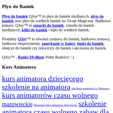
Płyn do Baniek
Płyn do baniek
QJoy™ to płyn do baniek mydlanych,
płyn do
baniek
oraz płyn do wielkich baniek na Twoje Magiczne, Bańkowe
pokazy. QJoy™ to
sznurki do baniek
, sznurki do baniek
mydlanych,
kijki do baniek
i kijki do wielkich baniek.
Produkty
QJoy
™ to również zestawy do baniek, bańkowe zestawy,
bańkowe eksperymenty,
zamykanie w bańce
,
łapki do baniek
,
obręcze do baniek czy rekwizyty do baniek i akcesoria do baniek.
QJoy™ -
Bańki Mydlane
Pełne Radości! :-)
Kurs Animatora
kurs animatora dziecięcego
szkolenie na animatora
szkolenie animatora w Warszawa
kurs animatorów czasu wolnego
szkolenie
mazowieckie
Warszawa kurs animatora dziecięcego
animatora czasu wolnego zabaw dla