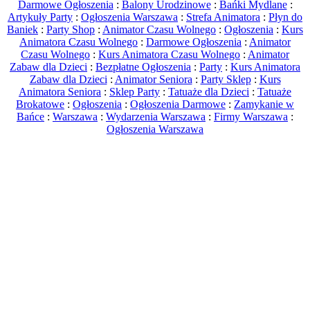
Darmowe Ogłoszenia
:
Balony Urodzinowe
:
Bańki Mydlane
:
Artykuły Party
:
Ogłoszenia Warszawa
:
Strefa Animatora
:
Płyn do
Baniek
:
Party Shop
:
Animator Czasu Wolnego
:
Ogłoszenia
:
Kurs
Animatora Czasu Wolnego
:
Darmowe Ogłoszenia
:
Animator
Czasu Wolnego
:
Kurs Animatora Czasu Wolnego
:
Animator
Zabaw dla Dzieci
:
Bezpłatne Ogłoszenia
:
Party
:
Kurs Animatora
Zabaw dla Dzieci
:
Animator Seniora
:
Party Sklep
:
Kurs
Animatora Seniora
:
Sklep Party
:
Tatuaże dla Dzieci
:
Tatuaże
Brokatowe
:
Ogłoszenia
:
Ogłoszenia Darmowe
:
Zamykanie w
Bańce
:
Warszawa
:
Wydarzenia Warszawa
:
Firmy Warszawa
:
Ogłoszenia Warszawa