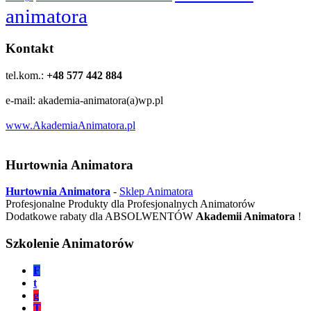
animatora
Kontakt
tel.kom.:
+48 577 442 884
e-mail: akademia-animatora(a)wp.pl
www.AkademiaAnimatora.pl
Hurtownia Animatora
Hurtownia Animatora
-
Sklep Animatora
Profesjonalne Produkty dla Profesjonalnych Animatorów
Dodatkowe rabaty dla ABSOLWENTÓW
Akademii Animatora
!
Szkolenie Animatorów
F
t
g
T