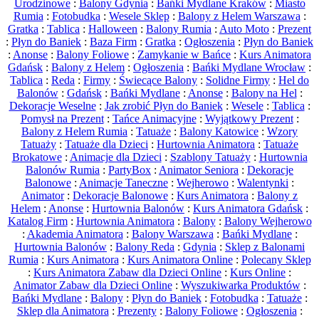
Urodzinowe
:
Balony Gdynia
:
Bańki Mydlane Kraków
:
Miasto
Rumia
:
Fotobudka
:
Wesele Sklep
:
Balony z Helem Warszawa
:
Gratka
:
Tablica
:
Halloween
:
Balony Rumia
:
Auto Moto
:
Prezent
:
Płyn do Baniek
:
Baza Firm
:
Gratka
:
Ogłoszenia
:
Płyn do Baniek
:
Anonse
:
Balony Foliowe
:
Zamykanie w Bańce
:
Kurs Animatora
Gdańsk
:
Balony z Helem
:
Ogłoszenia
:
Bańki Mydlane Wrocław
:
Tablica
:
Reda
:
Firmy
:
Świecące Balony
:
Solidne Firmy
:
Hel do
Balonów
:
Gdańsk
:
Bańki Mydlane
:
Anonse
:
Balony na Hel
:
Dekoracje Weselne
:
Jak zrobić Płyn do Baniek
:
Wesele
:
Tablica
:
Pomysł na Prezent
:
Tańce Animacyjne
:
Wyjątkowy Prezent
:
Balony z Helem Rumia
:
Tatuaże
:
Balony Katowice
:
Wzory
Tatuaży
:
Tatuaże dla Dzieci
:
Hurtownia Animatora
:
Tatuaże
Brokatowe
:
Animacje dla Dzieci
:
Szablony Tatuaży
:
Hurtownia
Balonów Rumia
:
PartyBox
:
Animator Seniora
:
Dekoracje
Balonowe
:
Animacje Taneczne
:
Wejherowo
:
Walentynki
:
Animator
:
Dekoracje Balonowe
:
Kurs Animatora
:
Balony z
Helem
:
Anonse
:
Hurtownia Balonów
:
Kurs Animatora Gdańsk
:
Katalog Firm
:
Hurtownia Animatora
:
Balony
:
Balony Wejherowo
:
Akademia Animatora
:
Balony Warszawa
:
Bańki Mydlane
:
Hurtownia Balonów
:
Balony Reda
:
Gdynia
:
Sklep z Balonami
Rumia
:
Kurs Animatora
:
Kurs Animatora Online
:
Polecany Sklep
:
Kurs Animatora Zabaw dla Dzieci Online
:
Kurs Online
:
Animator Zabaw dla Dzieci Online
:
Wyszukiwarka Produktów
:
Bańki Mydlane
:
Balony
:
Płyn do Baniek
:
Fotobudka
:
Tatuaże
:
Sklep dla Animatora
:
Prezenty
:
Balony Foliowe
:
Ogłoszenia
: