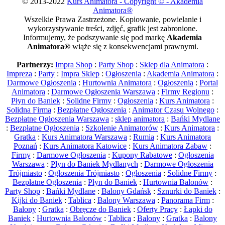
© 2013-2022
Kurs Animatora - Copyright © - Akademia
Animatora®
Wszelkie Prawa Zastrzeżone. Kopiowanie, powielanie i
wykorzystywanie treści, zdjęć, grafik jest zabronione.
Informujemy, że podszywanie się pod markę
Akademia
Animatora®
wiąże się z konsekwencjami prawnymi.
Partnerzy:
Impra Shop
:
Party Shop
:
Sklep dla Animatora
:
Impreza
:
Party
:
Impra Sklep
:
Ogłoszenia
:
Akademia Animatora
:
Darmowe Ogłoszenia
:
Hurtownia Animatora
:
Ogłoszenia
:
Portal
Animatora
:
Darmowe Ogłoszenia Warszawa
:
Firmy Regionu
:
Płyn do Baniek
:
Solidne Firmy
:
Ogłoszenia
:
Kurs Animatora
:
Solidna Firma
:
Bezpłatne Ogłoszenia
:
Animator Czasu Wolnego
:
Bezpłatne Ogłoszenia Warszawa
:
sklep animatora
:
Bańki Mydlane
:
Bezpłatne Ogłoszenia
:
Szkolenie Animatorów
:
Kurs Animatora
:
Gratka
:
Kurs Animatora Warszawa
:
Rumia
:
Kurs Animatora
Poznań
:
Kurs Animatora Katowice
:
Kurs Animatora Zabaw
:
Firmy
:
Darmowe Ogłoszenia
:
Kupony Rabatowe
:
Ogłoszenia
Warszawa
:
Płyn do Baniek Mydlanych
:
Darmowe Ogłoszenia
Trójmiasto
:
Ogłoszenia Trójmiasto
:
Ogłoszenia
:
Solidne Firmy
:
Bezpłatne Ogłoszenia
:
Płyn do Baniek
:
Hurtownia Balonów
:
Party Shop
:
Bańki Mydlane
:
Balony Gdańsk
:
Sznurki do Baniek
:
Kijki do Baniek
:
Tablica
:
Balony Warszawa
:
Panorama Firm
:
Balony
:
Gratka
:
Obręcze do Baniek
:
Oferty Pracy
:
Łapki do
Baniek
:
Hurtownia Balonów
:
Tablica
:
Balony
:
Gratka
:
Balony