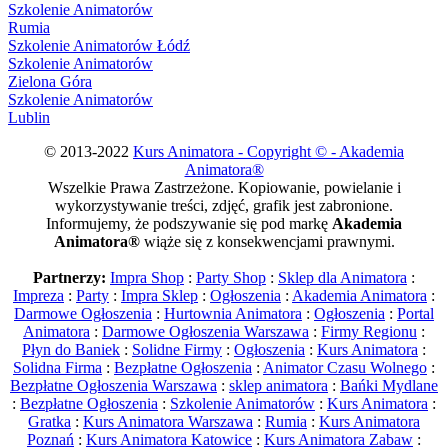
Szkolenie Animatorów
Rumia
Szkolenie Animatorów Łódź
Szkolenie Animatorów
Zielona Góra
Szkolenie Animatorów
Lublin
© 2013-2022
Kurs Animatora - Copyright © - Akademia
Animatora®
Wszelkie Prawa Zastrzeżone. Kopiowanie, powielanie i
wykorzystywanie treści, zdjęć, grafik jest zabronione.
Informujemy, że podszywanie się pod markę
Akademia
Animatora®
wiąże się z konsekwencjami prawnymi.
Partnerzy:
Impra Shop
:
Party Shop
:
Sklep dla Animatora
:
Impreza
:
Party
:
Impra Sklep
:
Ogłoszenia
:
Akademia Animatora
:
Darmowe Ogłoszenia
:
Hurtownia Animatora
:
Ogłoszenia
:
Portal
Animatora
:
Darmowe Ogłoszenia Warszawa
:
Firmy Regionu
:
Płyn do Baniek
:
Solidne Firmy
:
Ogłoszenia
:
Kurs Animatora
:
Solidna Firma
:
Bezpłatne Ogłoszenia
:
Animator Czasu Wolnego
:
Bezpłatne Ogłoszenia Warszawa
:
sklep animatora
:
Bańki Mydlane
:
Bezpłatne Ogłoszenia
:
Szkolenie Animatorów
:
Kurs Animatora
:
Gratka
:
Kurs Animatora Warszawa
:
Rumia
:
Kurs Animatora
Poznań
:
Kurs Animatora Katowice
:
Kurs Animatora Zabaw
: