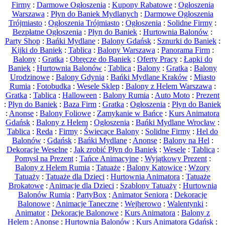
Firmy
:
Darmowe Ogłoszenia
:
Kupony Rabatowe
:
Ogłoszenia
Warszawa
:
Płyn do Baniek Mydlanych
:
Darmowe Ogłoszenia
Trójmiasto
:
Ogłoszenia Trójmiasto
:
Ogłoszenia
:
Solidne Firmy
:
Bezpłatne Ogłoszenia
:
Płyn do Baniek
:
Hurtownia Balonów
:
Party Shop
:
Bańki Mydlane
:
Balony Gdańsk
:
Sznurki do Baniek
:
Kijki do Baniek
:
Tablica
:
Balony Warszawa
:
Panorama Firm
:
Balony
:
Gratka
:
Obręcze do Baniek
:
Oferty Pracy
:
Łapki do
Baniek
:
Hurtownia Balonów
:
Tablica
:
Balony
:
Gratka
:
Balony
Urodzinowe
:
Balony Gdynia
:
Bańki Mydlane Kraków
:
Miasto
Rumia
:
Fotobudka
:
Wesele Sklep
:
Balony z Helem Warszawa
:
Gratka
:
Tablica
:
Halloween
:
Balony Rumia
:
Auto Moto
:
Prezent
:
Płyn do Baniek
:
Baza Firm
:
Gratka
:
Ogłoszenia
:
Płyn do Baniek
:
Anonse
:
Balony Foliowe
:
Zamykanie w Bańce
:
Kurs Animatora
Gdańsk
:
Balony z Helem
:
Ogłoszenia
:
Bańki Mydlane Wrocław
:
Tablica
:
Reda
:
Firmy
:
Świecące Balony
:
Solidne Firmy
:
Hel do
Balonów
:
Gdańsk
:
Bańki Mydlane
:
Anonse
:
Balony na Hel
:
Dekoracje Weselne
:
Jak zrobić Płyn do Baniek
:
Wesele
:
Tablica
:
Pomysł na Prezent
:
Tańce Animacyjne
:
Wyjątkowy Prezent
:
Balony z Helem Rumia
:
Tatuaże
:
Balony Katowice
:
Wzory
Tatuaży
:
Tatuaże dla Dzieci
:
Hurtownia Animatora
:
Tatuaże
Brokatowe
:
Animacje dla Dzieci
:
Szablony Tatuaży
:
Hurtownia
Balonów Rumia
:
PartyBox
:
Animator Seniora
:
Dekoracje
Balonowe
:
Animacje Taneczne
:
Wejherowo
:
Walentynki
:
Animator
:
Dekoracje Balonowe
:
Kurs Animatora
:
Balony z
Helem
:
Anonse
:
Hurtownia Balonów
:
Kurs Animatora Gdańsk
: