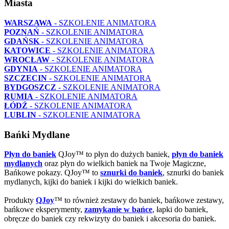
Miasta
WARSZAWA
- SZKOLENIE ANIMATORA
POZNAŃ
- SZKOLENIE ANIMATORA
GDAŃSK
- SZKOLENIE ANIMATORA
KATOWICE
- SZKOLENIE ANIMATORA
WROCŁAW
- SZKOLENIE ANIMATORA
GDYNIA
- SZKOLENIE ANIMATORA
SZCZECIN
- SZKOLENIE ANIMATORA
BYDGOSZCZ
- SZKOLENIE ANIMATORA
RUMIA
- SZKOLENIE ANIMATORA
ŁÓDŹ
- SZKOLENIE ANIMATORA
LUBLIN
- SZKOLENIE ANIMATORA
Bańki Mydlane
Płyn do baniek
QJoy™ to płyn do dużych baniek,
płyn do baniek
mydlanych
oraz płyn do wielkich baniek na Twoje Magiczne,
Bańkowe pokazy. QJoy™ to
sznurki do baniek
, sznurki do baniek
mydlanych, kijki do baniek i kijki do wielkich baniek.
Produkty
QJoy
™ to również zestawy do baniek, bańkowe zestawy,
bańkowe eksperymenty,
zamykanie w bańce
, łapki do baniek,
obręcze do baniek czy rekwizyty do baniek i akcesoria do baniek.