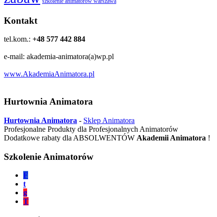
szkolenie animatorów warszawa
Kontakt
tel.kom.:
+48 577 442 884
e-mail: akademia-animatora(a)wp.pl
www.AkademiaAnimatora.pl
Hurtownia Animatora
Hurtownia Animatora
-
Sklep Animatora
Profesjonalne Produkty dla Profesjonalnych Animatorów
Dodatkowe rabaty dla ABSOLWENTÓW
Akademii Animatora
!
Szkolenie Animatorów
F
t
g
T