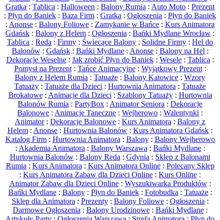
Gratka
:
Tablica
:
Halloween
:
Balony Rumia
:
Auto Moto
:
Prezent
:
Płyn do Baniek
:
Baza Firm
:
Gratka
:
Ogłoszenia
:
Płyn do Baniek
:
Anonse
:
Balony Foliowe
:
Zamykanie w Bańce
:
Kurs Animatora
Gdańsk
:
Balony z Helem
:
Ogłoszenia
:
Bańki Mydlane Wrocław
:
Tablica
:
Reda
:
Firmy
:
Świecące Balony
:
Solidne Firmy
:
Hel do
Balonów
:
Gdańsk
:
Bańki Mydlane
:
Anonse
:
Balony na Hel
:
Dekoracje Weselne
:
Jak zrobić Płyn do Baniek
:
Wesele
:
Tablica
:
Pomysł na Prezent
:
Tańce Animacyjne
:
Wyjątkowy Prezent
:
Balony z Helem Rumia
:
Tatuaże
:
Balony Katowice
:
Wzory
Tatuaży
:
Tatuaże dla Dzieci
:
Hurtownia Animatora
:
Tatuaże
Brokatowe
:
Animacje dla Dzieci
:
Szablony Tatuaży
:
Hurtownia
Balonów Rumia
:
PartyBox
:
Animator Seniora
:
Dekoracje
Balonowe
:
Animacje Taneczne
:
Wejherowo
:
Walentynki
:
Animator
:
Dekoracje Balonowe
:
Kurs Animatora
:
Balony z
Helem
:
Anonse
:
Hurtownia Balonów
:
Kurs Animatora Gdańsk
:
Katalog Firm
:
Hurtownia Animatora
:
Balony
:
Balony Wejherowo
:
Akademia Animatora
:
Balony Warszawa
:
Bańki Mydlane
:
Hurtownia Balonów
:
Balony Reda
:
Gdynia
:
Sklep z Balonami
Rumia
:
Kurs Animatora
:
Kurs Animatora Online
:
Polecany Sklep
:
Kurs Animatora Zabaw dla Dzieci Online
:
Kurs Online
:
Animator Zabaw dla Dzieci Online
:
Wyszukiwarka Produktów
:
Bańki Mydlane
:
Balony
:
Płyn do Baniek
:
Fotobudka
:
Tatuaże
:
Sklep dla Animatora
:
Prezenty
:
Balony Foliowe
:
Ogłoszenia
:
Darmowe Ogłoszenia
:
Balony Urodzinowe
:
Bańki Mydlane
:
Artykuły Party
:
Ogłoszenia Warszawa
:
Strefa Animatora
:
Płyn do