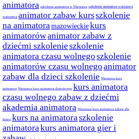
animatora
szkolenie animatora warszawa
szkolenie animatora w Warszawa
animator zabaw kurs
szkolenie
warszawa
na animatora
kurs
mazowieckie
animatorów
animator zabaw z
dziećmi szkolenie
szkolenie
animatora czasu wolnego
szkolenie
animatorów czasu wolnego
animator
zabaw dla dzieci szkolenie
Warszawa kurs
kurs animatora
animatora
Warszawa kurs animatora dziecięcego
czasu wolnego zabaw z dziećmi
akademia animatora
Warszawa kurs animatora zabaw dla
kurs na animatora
szkolenie
dzieci
animatora
kurs animatora gier i
zabaw