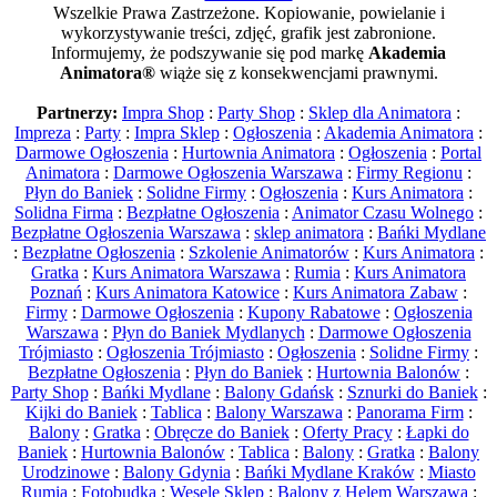
Wszelkie Prawa Zastrzeżone. Kopiowanie, powielanie i
wykorzystywanie treści, zdjęć, grafik jest zabronione.
Informujemy, że podszywanie się pod markę
Akademia
Animatora®
wiąże się z konsekwencjami prawnymi.
Partnerzy:
Impra Shop
:
Party Shop
:
Sklep dla Animatora
:
Impreza
:
Party
:
Impra Sklep
:
Ogłoszenia
:
Akademia Animatora
:
Darmowe Ogłoszenia
:
Hurtownia Animatora
:
Ogłoszenia
:
Portal
Animatora
:
Darmowe Ogłoszenia Warszawa
:
Firmy Regionu
:
Płyn do Baniek
:
Solidne Firmy
:
Ogłoszenia
:
Kurs Animatora
:
Solidna Firma
:
Bezpłatne Ogłoszenia
:
Animator Czasu Wolnego
:
Bezpłatne Ogłoszenia Warszawa
:
sklep animatora
:
Bańki Mydlane
:
Bezpłatne Ogłoszenia
:
Szkolenie Animatorów
:
Kurs Animatora
:
Gratka
:
Kurs Animatora Warszawa
:
Rumia
:
Kurs Animatora
Poznań
:
Kurs Animatora Katowice
:
Kurs Animatora Zabaw
:
Firmy
:
Darmowe Ogłoszenia
:
Kupony Rabatowe
:
Ogłoszenia
Warszawa
:
Płyn do Baniek Mydlanych
:
Darmowe Ogłoszenia
Trójmiasto
:
Ogłoszenia Trójmiasto
:
Ogłoszenia
:
Solidne Firmy
:
Bezpłatne Ogłoszenia
:
Płyn do Baniek
:
Hurtownia Balonów
:
Party Shop
:
Bańki Mydlane
:
Balony Gdańsk
:
Sznurki do Baniek
:
Kijki do Baniek
:
Tablica
:
Balony Warszawa
:
Panorama Firm
:
Balony
:
Gratka
:
Obręcze do Baniek
:
Oferty Pracy
:
Łapki do
Baniek
:
Hurtownia Balonów
:
Tablica
:
Balony
:
Gratka
:
Balony
Urodzinowe
:
Balony Gdynia
:
Bańki Mydlane Kraków
:
Miasto
Rumia
:
Fotobudka
:
Wesele Sklep
:
Balony z Helem Warszawa
: